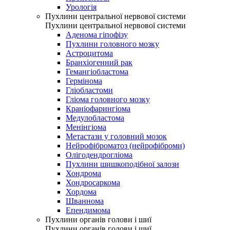
Урологія
Пухлини центральної нервової системи
Пухлини центральної нервової системи
Аденома гіпофізу
Пухлини головного мозку
Астроцитома
Бранхіогенний рак
Гемангіобластома
Гермінома
Гліобластоми
Гліома головного мозку
Краніофарингіома
Медулобластома
Менінгіома
Метастази у головний мозок
Нейрофіброматоз (нейрофіброми)
Олігодендрогліома
Пухлини шишкоподібної залози
Хондрома
Хондросаркома
Хордома
Шваннома
Епендимома
Пухлини органів голови і шиї
Пухлини органів голови і шиї