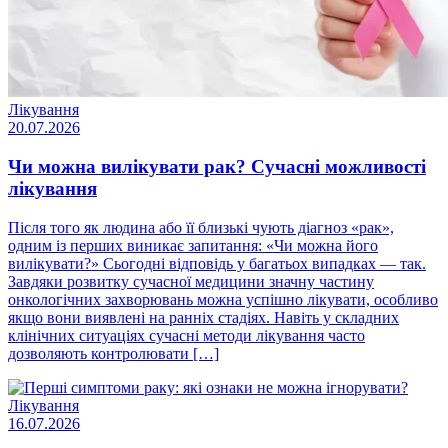
Лікування
20.07.2026
Чи можна вилікувати рак? Сучасні можливості
лікування
Після того як людина або її близькі чують діагноз «рак»,
одним із перших виникає запитання: «Чи можна його
вилікувати?» Сьогодні відповідь у багатьох випадках — так.
Завдяки розвитку сучасної медицини значну частину
онкологічних захворювань можна успішно лікувати, особливо
якщо вони виявлені на ранніх стадіях. Навіть у складних
клінічних ситуаціях сучасні методи лікування часто
дозволяють контролювати […]
Лікування
16.07.2026