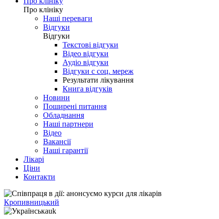
Про клініку
Про клініку
Наші переваги
Відгуки
Відгуки
Текстові відгуки
Відео відгуки
Аудіо відгуки
Відгуки с соц. мереж
Результати лікування
Книга відгуків
Новини
Поширені питання
Обладнання
Наші партнери
Відео
Вакансії
Наші гарантії
Лікарі
Ціни
Контакти
Кропивницький
uk