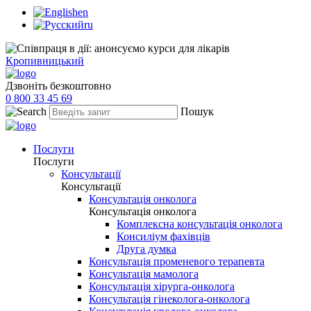
en
ru
Кропивницький
Дзвоніть безкоштовно
0 800 33 45 69
Пошук
Послуги
Послуги
Консультації
Консультації
Консультація онколога
Консультація онколога
Комплексна консультація онколога
Консиліум фахівців
Друга думка
Консультація променевого терапевта
Консультація мамолога
Консультація хірурга-онколога
Консультація гінеколога-онколога