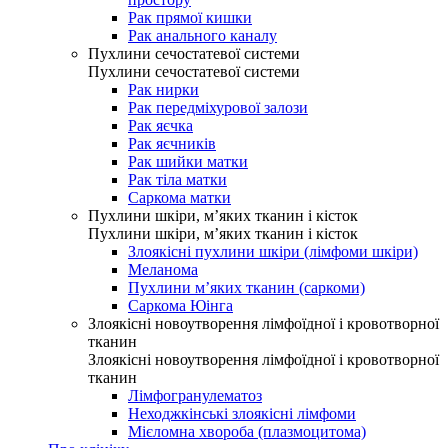
Рак прямої кишки
Рак анального каналу
Пухлини сечостатевої системи
Пухлини сечостатевої системи
Рак нирки
Рак передміхурової залози
Рак яєчка
Рак яєчників
Рак шийки матки
Рак тіла матки
Саркома матки
Пухлини шкіри, м’яких тканин і кісток
Пухлини шкіри, м’яких тканин і кісток
Злоякісні пухлини шкіри (лімфоми шкіри)
Меланома
Пухлини м’яких тканин (саркоми)
Саркома Юінга
Злоякісні новоутворення лімфоїдної і кровотворної
тканин
Злоякісні новоутворення лімфоїдної і кровотворної
тканин
Лімфогранулематоз
Неходжкінські злоякісні лімфоми
Мієломна хвороба (плазмоцитома)