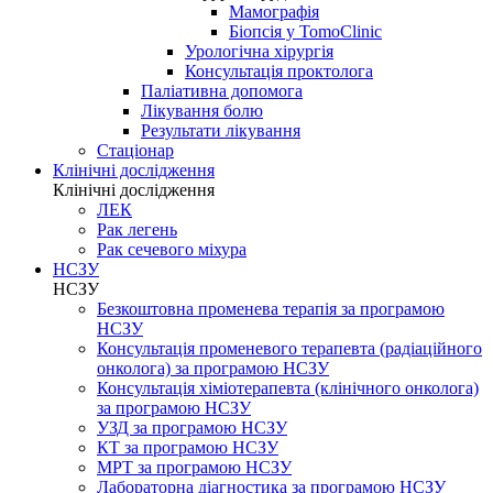
Мамографія
Біопсія у TomoClinic
Урологічна хірургія
Консультація проктолога
Паліативна допомога
Лікування болю
Результати лікування
Стаціонар
Клінічні дослідження
Клінічні дослідження
ЛЕК
Рак легень
Рак сечевого міхура
НСЗУ
НСЗУ
Безкоштовна променева терапія за програмою
НСЗУ
Консультація променевого терапевта (радіаційного
онколога) за програмою НСЗУ
Консультація хіміотерапевта (клінічного онколога)
за програмою НСЗУ
УЗД за програмою НСЗУ
КТ за програмою НСЗУ
МРТ за програмою НСЗУ
Лабораторна діагностика за програмою НСЗУ