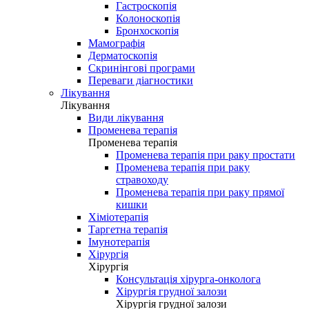
Гастроскопія
Колоноскопія
Бронхоскопія
Мамографія
Дерматоскопія
Скринінгові програми
Переваги діагностики
Лікування
Лікування
Види лікування
Променева терапія
Променева терапія
Променева терапія при раку простати
Променева терапія при раку
стравоходу
Променева терапія при раку прямої
кишки
Хіміотерапія
Таргетна терапія
Імунотерапія
Хірургія
Хірургія
Консультація хірурга-онколога
Хірургія грудної залози
Хірургія грудної залози