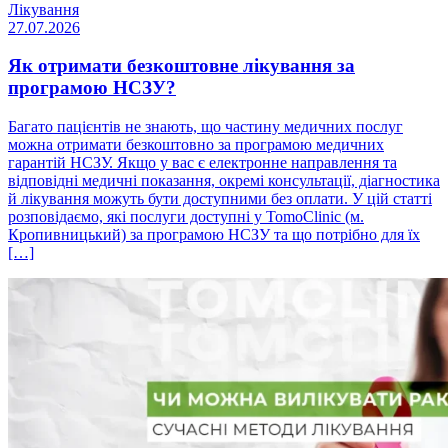
Лікування
27.07.2026
Як отримати безкоштовне лікування за
програмою НСЗУ?
Багато пацієнтів не знають, що частину медичних послуг
можна отримати безкоштовно за програмою медичних
гарантій НСЗУ. Якщо у вас є електронне направлення та
відповідні медичні показання, окремі консультації, діагностика
й лікування можуть бути доступними без оплати. У цій статті
розповідаємо, які послуги доступні у TomoClinic (м.
Кропивницький) за програмою НСЗУ та що потрібно для їх
[…]