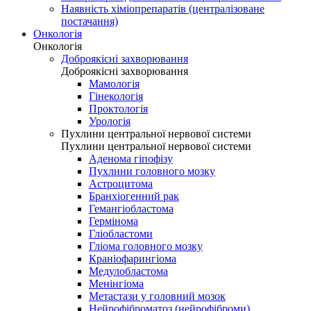
Наявність хіміопрепаратів (централізоване
постачання)
Онкологія
Онкологія
Доброякісні захворювання
Доброякісні захворювання
Мамологія
Гінекологія
Проктологія
Урологія
Пухлини центральної нервової системи
Пухлини центральної нервової системи
Аденома гіпофізу
Пухлини головного мозку
Астроцитома
Бранхіогенний рак
Гемангіобластома
Гермінома
Гліобластоми
Гліома головного мозку
Краніофарингіома
Медулобластома
Менінгіома
Метастази у головний мозок
Нейрофіброматоз (нейрофіброми)