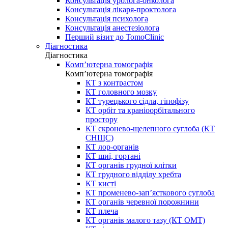
Консультація уролога-онколога
Консультація лікаря-проктолога
Консультація психолога
Консультація анестезіолога
Перший візит до TomoClinic
Діагностика
Діагностика
Комп’ютерна томографія
Комп’ютерна томографія
КТ з контрастом
КТ головного мозку
КТ турецького сідла, гіпофізу
КТ орбіт та краніоорбітального
простору
КТ скронево-щелепного суглоба (КТ
СНЩС)
КТ лор-органів
КТ шиї, гортані
КТ органів грудної клітки
КТ грудного відділу хребта
КТ кисті
КТ променево-зап’ясткового суглоба
КТ органів черевної порожнини
КТ плеча
КТ органів малого тазу (КТ ОМТ)