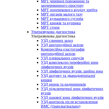
МРТ черевної порожнини та
заочеревинного простору
МРТ поперекового відділу хребта
МРТ органів малого тазу
МРТ кульшового суглоба
МРТ крижів та куприка
МРТ стопи
Ультразвукова діагностика
Ультразвукова діагностика
УЗД слинних залоз
УЗД щитоподібної залози
Компресійна еластографія
щитоподібної залози
УЗД плевральних синусів
УЗД комплексно переферійні зони
лімфатичних вузлів
УЗД лімфатичних вузлів: шийна зона
УЗД шлунку та дванадцятипалої
кишки
УЗД нирок та наднирників
УЗД підключичної зони лімфатичних
вузлів
УЗД пахової зони лімфатичних вузлів
УЗД-контроль після встановлення
ВМС (трансвагінально)