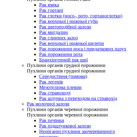
Рак язика
Рак гортані
Рак глотки (носо-, рото, гортаноглотки)
Рак верхньої і нижньої губи
Рак щитоподібної залози
Рак мигдалин
Рак слинних залоз
Рак верхньої і нижньої щелепи
Рак порожнини носа і придаткових пазух
Рак порожнини рота
Бранхіогенний рак шиї
Пухлини органів грудної порожнини
Пухлини органів грудної порожнини
Середостіння (тимома)
Рак легенів
Мезотеліома плеври
Рак стравоходу
Рак шлунка з переходом на стравохід
Рак молочної залози
Пухлини органів черевної порожнини
Пухлини органів черевної порожнини
Рак печінки
Рак підшлункової залози
Неорганні пухлини заочеревинного
простору