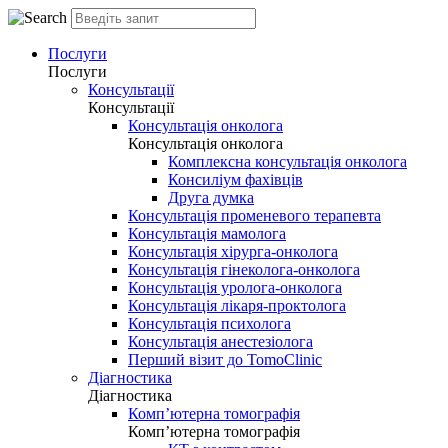
Послуги
Послуги
Консультації
Консультації
Консультація онколога
Консультація онколога
Комплексна консультація онколога
Консиліум фахівців
Друга думка
Консультація променевого терапевта
Консультація мамолога
Консультація хірурга-онколога
Консультація гінеколога-онколога
Консультація уролога-онколога
Консультація лікаря-проктолога
Консультація психолога
Консультація анестезіолога
Перший візит до TomoClinic
Діагностика
Діагностика
Комп’ютерна томографія
Комп’ютерна томографія