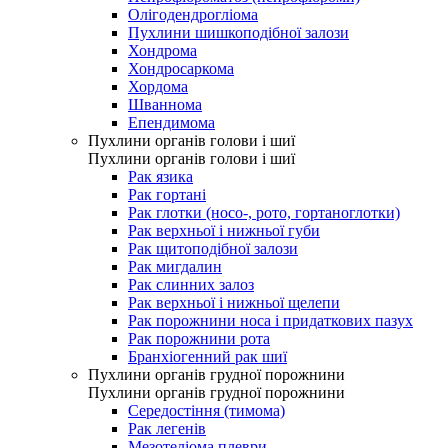
Олігодендрогліома
Пухлини шишкоподібної залози
Хондрома
Хондросаркома
Хордома
Шваннома
Епендимома
Пухлини органів голови і шиї
Пухлини органів голови і шиї
Рак язика
Рак гортані
Рак глотки (носо-, рото, гортаноглотки)
Рак верхньої і нижньої губи
Рак щитоподібної залози
Рак мигдалин
Рак слинних залоз
Рак верхньої і нижньої щелепи
Рак порожнини носа і придаткових пазух
Рак порожнини рота
Бранхіогенний рак шиї
Пухлини органів грудної порожнини
Пухлини органів грудної порожнини
Середостіння (тимома)
Рак легенів
Мезотеліома плеври