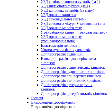
УЗД гомілкостопного суглобу (за 1)
УЗД ліктьового суглобу (за 1)
УЗД колінних суглобів (за пару)
УЗД органів калитки
УЗД сечовидільної системи
УЗД сечового міхура + залишкова сеча
УЗД органів малого тазу
(трансабдомінально + трансвагінально)
УЗД органів малого тазу
(трансабдомінально)
Еластометрія печінки
Ультразвукова фолікулометрія
Доплерографія судин шиї
Ехокардіографія з доплерівським
аналізом
Доплерографія судин верхніх кінцівок
Доплерографія судин нижніх кінцівок
Доплерографія вен верхніх кінцівок
Доплерографія вен нижніх кінцівок
Доплерографія артерій верхніх
кінцівок
Доплерографія артерій нижніх кінцівок
Біопсія
Ендоскопічні дослідження
Ендоскопічні дослідження