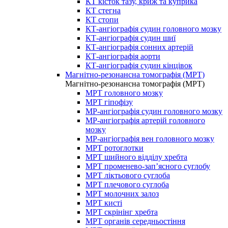
КТ кісток тазу, криж та куприка
КТ стегна
КТ стопи
КТ-ангіографія судин головного мозку
КТ-ангіографія судин шиї
КТ-ангіографія сонних артерій
КТ-ангіографія аорти
КТ-ангіографія судин кінцівок
Магнітно-резонансна томографія (МРТ)
Магнітно-резонансна томографія (МРТ)
МРТ головного мозку
МРТ гіпофізу
МР-ангіографія судин головного мозку
МР-ангіографія артерій головного
мозку
МР-ангіографія вен головного мозку
МРТ ротоглотки
МРТ шийного відділу хребта
МРТ променево-зап’ясного суглобу
МРТ ліктьового суглоба
МРТ плечового суглоба
МРТ молочних залоз
МРТ кисті
МРТ скрінінг хребта
МРТ органів середньостіння