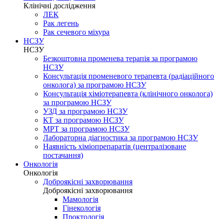
Клінічні дослідження
ЛЕК
Рак легень
Рак сечевого міхура
НСЗУ
НСЗУ
Безкоштовна променева терапія за програмою
НСЗУ
Консультація променевого терапевта (радіаційного
онколога) за програмою НСЗУ
Консультація хіміотерапевта (клінічного онколога)
за програмою НСЗУ
УЗД за програмою НСЗУ
КТ за програмою НСЗУ
МРТ за програмою НСЗУ
Лабораторна діагностика за програмою НСЗУ
Наявність хіміопрепаратів (централізоване
постачання)
Онкологія
Онкологія
Доброякісні захворювання
Доброякісні захворювання
Мамологія
Гінекологія
Проктологія