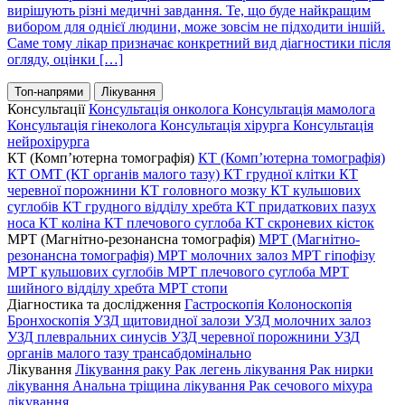
вирішують різні медичні завдання. Те, що буде найкращим
вибором для однієї людини, може зовсім не підходити іншій.
Саме тому лікар призначає конкретний вид діагностики після
огляду, оцінки […]
Топ-напрями
Лікування
Консультації
Консультація онколога
Консультація мамолога
Консультація гінеколога
Консультація хірурга
Консультація
нейрохірурга
КТ (Комп’ютерна томографія)
КТ (Комп’ютерна томографія)
КТ ОМТ (КТ органів малого тазу)
КТ грудної клітки
КТ
черевної порожнини
КТ головного мозку
КТ кульшових
суглобів
КТ грудного відділу хребта
КТ придаткових пазух
носа
КТ коліна
КТ плечового суглоба
КТ скроневих кісток
МРТ (Магнітно-резонансна томографія)
МРТ (Магнітно-
резонансна томографія)
МРТ молочних залоз
МРТ гіпофізу
МРТ кульшових суглобів
МРТ плечового суглоба
МРТ
шийного відділу хребта
МРТ стопи
Діагностика та дослідження
Гастроскопія
Колоноскопія
Бронхоскопія
УЗД щитовидної залози
УЗД молочних залоз
УЗД плевральних синусів
УЗД черевної порожнини
УЗД
органів малого тазу трансабдомінально
Лікування
Лікування раку
Рак легень лікування
Рак нирки
лікування
Анальна тріщина лікування
Рак сечового міхура
лікування