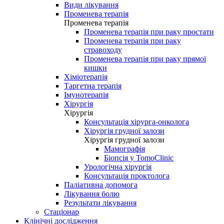
Види лікування
Променева терапія
Променева терапія
Променева терапія при раку простати
Променева терапія при раку
стравоходу
Променева терапія при раку прямої
кишки
Хіміотерапія
Таргетна терапія
Імунотерапія
Хірургія
Хірургія
Консультація хірурга-онколога
Хірургія грудної залози
Хірургія грудної залози
Мамографія
Біопсія у TomoClinic
Урологічна хірургія
Консультація проктолога
Паліативна допомога
Лікування болю
Результати лікування
Стаціонар
Клінічні дослідження