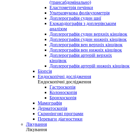
(трансабдомінально)
Еластометрія печінки
Ультразвукова фолікулометрія
Доплерографія судин шиї
Ехокардіографія з доплерівським
аналізом
Доплерографія судин верхніх кінцівок
Доплерографія судин нижніх кінцівок
Доплерографія вен верхніх кінцівок
Доплерографія вен нижніх кінцівок
Доплерографія артерій верхніх
кінцівок
Доплерографія артерій нижніх кінцівок
Біопсія
Ендоскопічні дослідження
Ендоскопічні дослідження
Гастроскопія
Колоноскопія
Бронхоскопія
Мамографія
Дерматоскопія
Скринінгові програми
Переваги діагностики
Лікування
Лікування