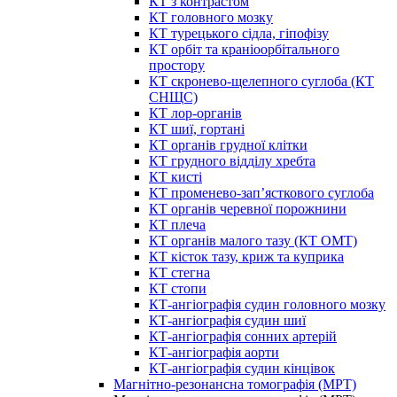
КТ з контрастом
КТ головного мозку
КТ турецького сідла, гіпофізу
КТ орбіт та краніоорбітального
простору
КТ скронево-щелепного суглоба (КТ
СНЩС)
КТ лор-органів
КТ шиї, гортані
КТ органів грудної клітки
КТ грудного відділу хребта
КТ кисті
КТ променево-зап’ясткового суглоба
КТ органів черевної порожнини
КТ плеча
КТ органів малого тазу (КТ ОМТ)
КТ кісток тазу, криж та куприка
КТ стегна
КТ стопи
КТ-ангіографія судин головного мозку
КТ-ангіографія судин шиї
КТ-ангіографія сонних артерій
КТ-ангіографія аорти
КТ-ангіографія судин кінцівок
Магнітно-резонансна томографія (МРТ)