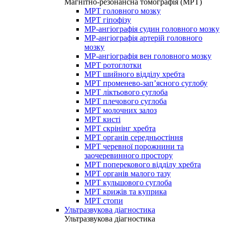
Магнітно-резонансна томографія (МРТ)
МРТ головного мозку
МРТ гіпофізу
МР-ангіографія судин головного мозку
МР-ангіографія артерій головного
мозку
МР-ангіографія вен головного мозку
МРТ ротоглотки
МРТ шийного відділу хребта
МРТ променево-зап’ясного суглобу
МРТ ліктьового суглоба
МРТ плечового суглоба
МРТ молочних залоз
МРТ кисті
МРТ скрінінг хребта
МРТ органів середньостіння
МРТ черевної порожнини та
заочеревинного простору
МРТ поперекового відділу хребта
МРТ органів малого тазу
МРТ кульшового суглоба
МРТ крижів та куприка
МРТ стопи
Ультразвукова діагностика
Ультразвукова діагностика