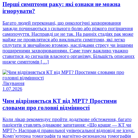
Перші симптоми раку: які ознаки не можна
ігнорувати?
Багато людей переконані, що онкологічні захворювання
завжди починаються з сильного болю або різкого погіршення
самопочуття. Насправді це не так. На ранніх стадіях рак може
майже не проявлятися або викликати симптоми, які легко
сплутати зі звичайною втомою, наслідками стресу чи іншими
поширеними захворюваннями. Саме тому важливо уважно
ставитися до сигналів власного організму. Більшість описаних
нижче симптомів […]
Лікування
1.07.2026
Чим відрізняється КТ від МРТ? Простими
словами про головні відмінності
Коли лікар рекомендує пройти додаткове обстеження, багато
пацієнтів ставлять однакове запитання: «Що краще — КТ чи
МРТ?» Насправді правильної універсальної відповіді не існує.
Комп’ютерна томографія та магнітно-резонансна томографія