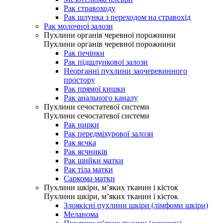
Рак стравоходу
Рак шлунка з переходом на стравохід
Рак молочної залози
Пухлини органів черевної порожнини
Пухлини органів черевної порожнини
Рак печінки
Рак підшлункової залози
Неорганні пухлини заочеревинного
простору
Рак прямої кишки
Рак анального каналу
Пухлини сечостатевої системи
Пухлини сечостатевої системи
Рак нирки
Рак передміхурової залози
Рак яєчка
Рак яєчників
Рак шийки матки
Рак тіла матки
Саркома матки
Пухлини шкіри, м’яких тканин і кісток
Пухлини шкіри, м’яких тканин і кісток
Злоякісні пухлини шкіри (лімфоми шкіри)
Меланома