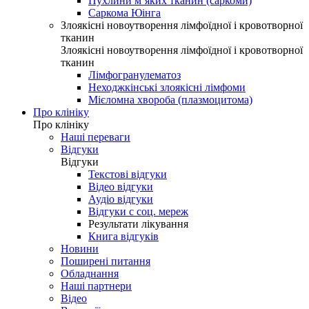
Пухлини м’яких тканин (саркоми)
Саркома Юінга
Злоякісні новоутворення лімфоїдної і кровотворної
тканин
Злоякісні новоутворення лімфоїдної і кровотворної
тканин
Лімфогранулематоз
Неходжкінські злоякісні лімфоми
Мієломна хвороба (плазмоцитома)
Про клініку
Про клініку
Наші переваги
Відгуки
Відгуки
Текстові відгуки
Відео відгуки
Аудіо відгуки
Відгуки с соц. мереж
Результати лікування
Книга відгуків
Новини
Поширені питання
Обладнання
Наші партнери
Відео