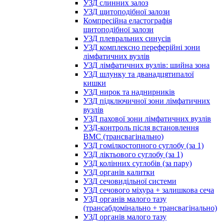
УЗД слинних залоз
УЗД щитоподібної залози
Компресійна еластографія
щитоподібної залози
УЗД плевральних синусів
УЗД комплексно переферійні зони
лімфатичних вузлів
УЗД лімфатичних вузлів: шийна зона
УЗД шлунку та дванадцятипалої
кишки
УЗД нирок та наднирників
УЗД підключичної зони лімфатичних
вузлів
УЗД пахової зони лімфатичних вузлів
УЗД-контроль після встановлення
ВМС (трансвагінально)
УЗД гомілкостопного суглобу (за 1)
УЗД ліктьового суглобу (за 1)
УЗД колінних суглобів (за пару)
УЗД органів калитки
УЗД сечовидільної системи
УЗД сечового міхура + залишкова сеча
УЗД органів малого тазу
(трансабдомінально + трансвагінально)
УЗД органів малого тазу