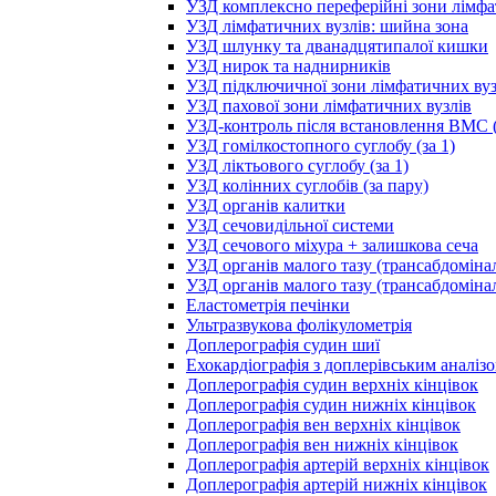
УЗД комплексно переферійні зони лімфа
УЗД лімфатичних вузлів: шийна зона
УЗД шлунку та дванадцятипалої кишки
УЗД нирок та наднирників
УЗД підключичної зони лімфатичних вуз
УЗД пахової зони лімфатичних вузлів
УЗД-контроль після встановлення ВМС (
УЗД гомілкостопного суглобу (за 1)
УЗД ліктьового суглобу (за 1)
УЗД колінних суглобів (за пару)
УЗД органів калитки
УЗД сечовидільної системи
УЗД сечового міхура + залишкова сеча
УЗД органів малого тазу (трансабдоміна
УЗД органів малого тазу (трансабдоміна
Еластометрія печінки
Ультразвукова фолікулометрія
Доплерографія судин шиї
Ехокардіографія з доплерівським аналіз
Доплерографія судин верхніх кінцівок
Доплерографія судин нижніх кінцівок
Доплерографія вен верхніх кінцівок
Доплерографія вен нижніх кінцівок
Доплерографія артерій верхніх кінцівок
Доплерографія артерій нижніх кінцівок