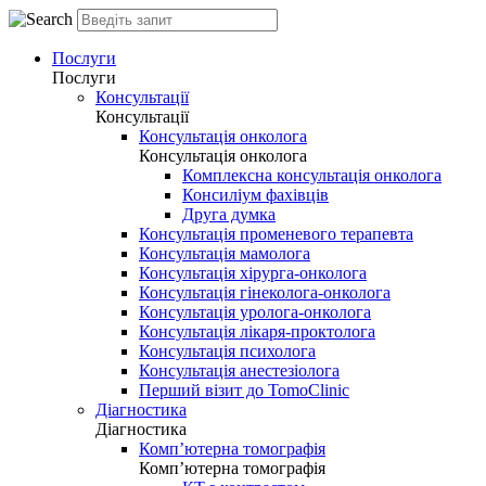
Послуги
Послуги
Консультації
Консультації
Консультація онколога
Консультація онколога
Комплексна консультація онколога
Консиліум фахівців
Друга думка
Консультація променевого терапевта
Консультація мамолога
Консультація хірурга-онколога
Консультація гінеколога-онколога
Консультація уролога-онколога
Консультація лікаря-проктолога
Консультація психолога
Консультація анестезіолога
Перший візит до TomoClinic
Діагностика
Діагностика
Комп’ютерна томографія
Комп’ютерна томографія