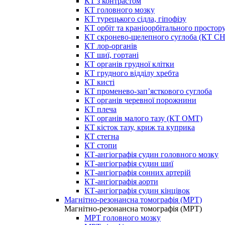
КТ з контрастом
КТ головного мозку
КТ турецького сідла, гіпофізу
КТ орбіт та краніоорбітального простор
КТ скронево-щелепного суглоба (КТ 
КТ лор-органів
КТ шиї, гортані
КТ органів грудної клітки
КТ грудного відділу хребта
КТ кисті
КТ променево-зап’ясткового суглоба
КТ органів черевної порожнини
КТ плеча
КТ органів малого тазу (КТ ОМТ)
КТ кісток тазу, криж та куприка
КТ стегна
КТ стопи
КТ-ангіографія судин головного мозку
КТ-ангіографія судин шиї
КТ-ангіографія сонних артерій
КТ-ангіографія аорти
КТ-ангіографія судин кінцівок
Магнітно-резонансна томографія (МРТ)
Магнітно-резонансна томографія (МРТ)
МРТ головного мозку