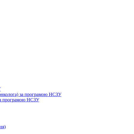
У
 онколога) за програмою НСЗУ
 за програмою НСЗУ
ня)