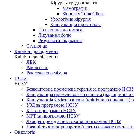
Хірургія грудної залози
Мамографія
Біопсія у TomoClinic
Урологічна хірургія
Консультація проктолога
Паліативна допомога
Лікування болю
Результати лікування
Стаціонар
Клінічні дослідження
Клінічні дослідження
ЛЕК
Рак легень
Рак сечевого міхура
НСЗУ
НСЗУ
Безкоштовна променева терапія за програмою НСЗ
Консультація променевого терапевта (радіаційного
Консультація хіміотерапевта (клінічного онколога)
УЗД за програмою НСЗУ
КТ за програмою НСЗУ
МРТ за програмою НСЗУ
Лабораторна діагностика за програмою НСЗУ
Наявність хіміопрепаратів (централізоване постачан
Онкологія