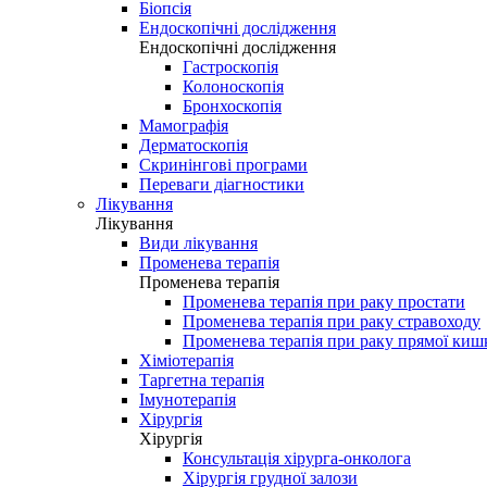
Біопсія
Ендоскопічні дослідження
Ендоскопічні дослідження
Гастроскопія
Колоноскопія
Бронхоскопія
Мамографія
Дерматоскопія
Скринінгові програми
Переваги діагностики
Лікування
Лікування
Види лікування
Променева терапія
Променева терапія
Променева терапія при раку простати
Променева терапія при раку стравоходу
Променева терапія при раку прямої киш
Хіміотерапія
Таргетна терапія
Імунотерапія
Хірургія
Хірургія
Консультація хірурга-онколога
Хірургія грудної залози