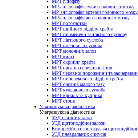
МРТ гіпофізу
МР-ангіографія судин головного мозку
МР-ангіографія артерій головного мозку
МР-ангіографія вен головного мозку
МРТ ротоглотки
МРТ шийного відділу хребта
МРТ променево-зап’ясного суглобу
МРТ ліктьового суглоба
МРТ плечового суглоба
МРТ молочних залоз
МРТ кисті
МРТ скрінінг хребта
МРТ органів середньостіння
МРТ черевної порожнини та заочеревин
МРТ поперекового відділу хребта
МРТ органів малого тазу
МРТ кульшового суглоба
МРТ крижів та куприка
МРТ стопи
Ультразвукова діагностика
Ультразвукова діагностика
УЗД слинних залоз
УЗД щитоподібної залози
Компресійна еластографія щитоподібної
УЗД плевральних синусів