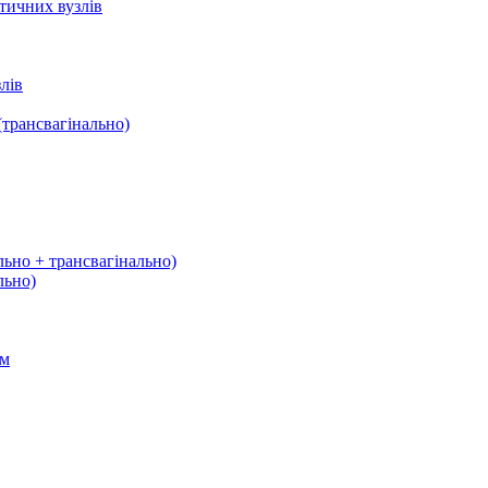
тичних вузлів
лів
трансвагінально)
льно + трансвагінально)
льно)
ом