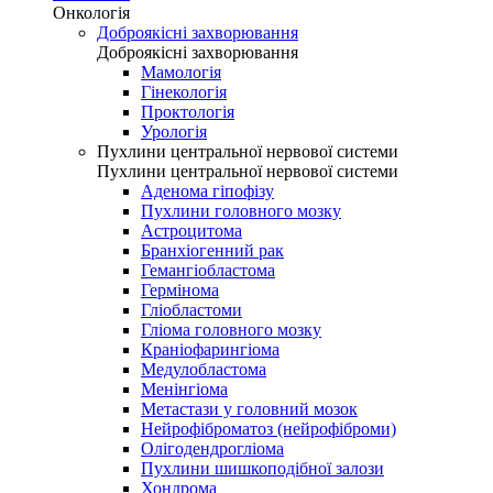
Онкологія
Доброякісні захворювання
Доброякісні захворювання
Мамологія
Гінекологія
Проктологія
Урологія
Пухлини центральної нервової системи
Пухлини центральної нервової системи
Аденома гіпофізу
Пухлини головного мозку
Астроцитома
Бранхіогенний рак
Гемангіобластома
Гермінома
Гліобластоми
Гліома головного мозку
Краніофарингіома
Медулобластома
Менінгіома
Метастази у головний мозок
Нейрофіброматоз (нейрофіброми)
Олігодендрогліома
Пухлини шишкоподібної залози
Хондрома