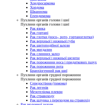
Хондросаркома
Хордома
Шваннома
Епендимома
Пухлини органів голови і шиї
Пухлини органів голови і шиї
Рак язика
Рак гортані
Рак глотки (носо-, рото, гортаноглотки)
Рак верхньої і нижньої губи
Рак щитоподібної залози
Рак мигдалин
Рак слинних залоз
Рак верхньої і нижньої щелепи
Рак порожнини носа і придаткових пазух
Рак порожнини рота
Бранхіогенний рак шиї
Пухлини органів грудної порожнини
Пухлини органів грудної порожнини
Середостіння (тимома)
Рак легенів
Мезотеліома плеври
Рак стравоходу
Рак шлунка з переходом на стравохід
Рак молочної залози