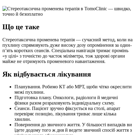
Що це таке
Стереотаксична променева терапія — сучасний метод, коли на
пухлину спрямовують дуже високу дозу опромінення за один-
п’ять коротких сеансів. Спеціальна навігація тримає промінь
«у цілі» з точністю до часток міліметра, тож здорові органи
майже не отримують променевого навантаження.
Як відбувається лікування
Планування. Робимо КТ або МРТ, щоби чітко окреслити
межі пухлини.
Підготовка плану. Онкологи, радіологи й медичні
фізики разом розраховують індивідуальну схему.
Сеанси. Пацієнт зручно фіксується на столі, апарат
перевіряє позицію, лікування триває лише кілька
хвилин.
Повернення до звичного життя. У більшості випадків ви
їдете додому того ж дня й ведете звичний спосіб життя з