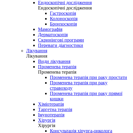
Ендоскопічні дослідження
Ендоскопічні дослідження
Гастроскопія
Колоноскопія
Бронхоскопія
Мамографія
Дерматоскопія
Скринінгові програми
Переваги діагностики
Лікування
Лікування
Види лікування
Променева терапія
Променева терапія
Променева терапія при раку простати
Променева терапія при раку
стравоходу
Променева терапія при раку прямої
кишки
Хіміотерапія
Таргетна терапія
Імунотерапія
Хірургія
Хірургія
Консультація хірурга-онколога