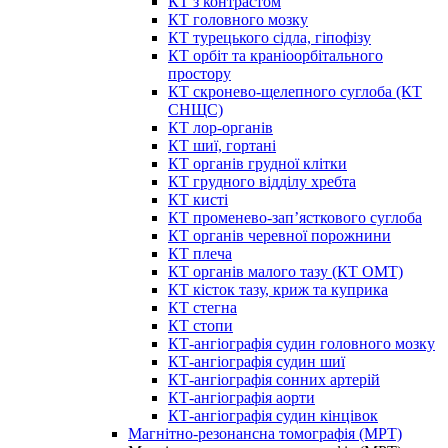
КТ з контрастом
КТ головного мозку
КТ турецького сідла, гіпофізу
КТ орбіт та краніоорбітального
простору
КТ скронево-щелепного суглоба (КТ
СНЩС)
КТ лор-органів
КТ шиї, гортані
КТ органів грудної клітки
КТ грудного відділу хребта
КТ кисті
КТ променево-зап’ясткового суглоба
КТ органів черевної порожнини
КТ плеча
КТ органів малого тазу (КТ ОМТ)
КТ кісток тазу, криж та куприка
КТ стегна
КТ стопи
КТ-ангіографія судин головного мозку
КТ-ангіографія судин шиї
КТ-ангіографія сонних артерій
КТ-ангіографія аорти
КТ-ангіографія судин кінцівок
Магнітно-резонансна томографія (МРТ)