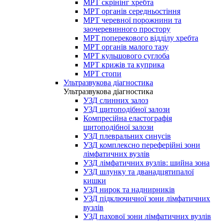
МРТ скрінінг хребта
МРТ органів середньостіння
МРТ черевної порожнини та
заочеревинного простору
МРТ поперекового відділу хребта
МРТ органів малого тазу
МРТ кульшового суглоба
МРТ крижів та куприка
МРТ стопи
Ультразвукова діагностика
Ультразвукова діагностика
УЗД слинних залоз
УЗД щитоподібної залози
Компресійна еластографія
щитоподібної залози
УЗД плевральних синусів
УЗД комплексно переферійні зони
лімфатичних вузлів
УЗД лімфатичних вузлів: шийна зона
УЗД шлунку та дванадцятипалої
кишки
УЗД нирок та наднирників
УЗД підключичної зони лімфатичних
вузлів
УЗД пахової зони лімфатичних вузлів