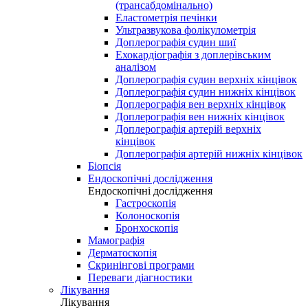
(трансабдомінально)
Еластометрія печінки
Ультразвукова фолікулометрія
Доплерографія судин шиї
Ехокардіографія з доплерівським
аналізом
Доплерографія судин верхніх кінцівок
Доплерографія судин нижніх кінцівок
Доплерографія вен верхніх кінцівок
Доплерографія вен нижніх кінцівок
Доплерографія артерій верхніх
кінцівок
Доплерографія артерій нижніх кінцівок
Біопсія
Ендоскопічні дослідження
Ендоскопічні дослідження
Гастроскопія
Колоноскопія
Бронхоскопія
Мамографія
Дерматоскопія
Скринінгові програми
Переваги діагностики
Лікування
Лікування