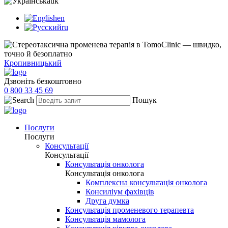
uk
en
ru
Кропивницький
Дзвоніть безкоштовно
0 800 33 45 69
Пошук
Послуги
Послуги
Консультації
Консультації
Консультація онколога
Консультація онколога
Комплексна консультація онколога
Консиліум фахівців
Друга думка
Консультація променевого терапевта
Консультація мамолога