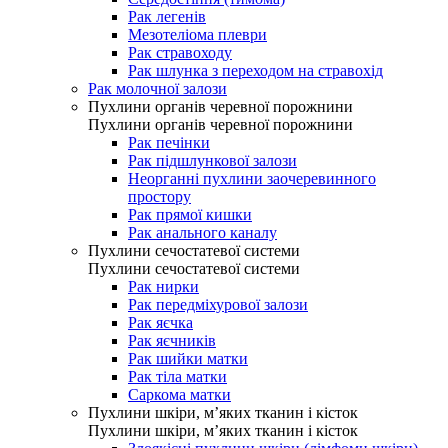
Рак легенів
Мезотеліома плеври
Рак стравоходу
Рак шлунка з переходом на стравохід
Рак молочної залози
Пухлини органів черевної порожнини
Пухлини органів черевної порожнини
Рак печінки
Рак підшлункової залози
Неорганні пухлини заочеревинного
простору
Рак прямої кишки
Рак анального каналу
Пухлини сечостатевої системи
Пухлини сечостатевої системи
Рак нирки
Рак передміхурової залози
Рак яєчка
Рак яєчників
Рак шийки матки
Рак тіла матки
Саркома матки
Пухлини шкіри, м’яких тканин і кісток
Пухлини шкіри, м’яких тканин і кісток