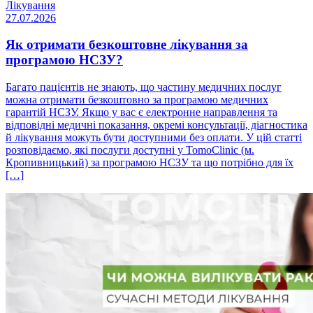
Лікування
27.07.2026
Як отримати безкоштовне лікування за
програмою НСЗУ?
Багато пацієнтів не знають, що частину медичних послуг
можна отримати безкоштовно за програмою медичних
гарантій НСЗУ. Якщо у вас є електронне направлення та
відповідні медичні показання, окремі консультації, діагностика
й лікування можуть бути доступними без оплати. У цій статті
розповідаємо, які послуги доступні у TomoClinic (м.
Кропивницький) за програмою НСЗУ та що потрібно для їх
[…]