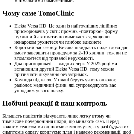
мінімальними обмеженнями.
Чому саме TomoClinic
Elekta Versa HD. Це один із найточніших лінійних
прискорювачів у світі: промінь «повторює» форму
пухлини й автоматично вимикається, якщо ви
ненароком рухнетеся чи глибоко вдихнете.
Короткий час сеансу. Висока швидкість подачі дози дає
змогу завершити процедуру за 2–10 хвилин, тож ви не
втомлюєтеся від тривалої нерухомості.
Два прискорювачі — жодних черг. У 2025 році ми
встановили другий Elekta Versa HD, тому можна
призначати лікування без затримок.
Команда під ключ. У плані беруть участь онколог,
радіолог, медичний фізик, які супроводжують вас
упродовж усього шляху.
Побічні реакції й наш контроль
Більшість пацієнтів відчувають лише легку втому чи
тимчасове почервоніння шкіри, що минають самі. Перед
кожним сеансом ми оцінюємо самопочуття, а у разі будь-яких
симптомів одразу коригуємо план і надаємо рекомендації, щоб