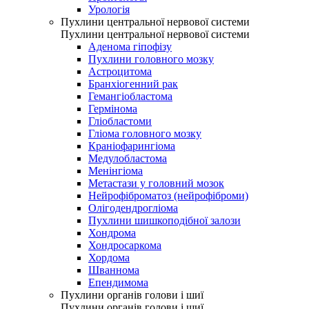
Урологія
Пухлини центральної нервової системи
Пухлини центральної нервової системи
Аденома гіпофізу
Пухлини головного мозку
Астроцитома
Бранхіогенний рак
Гемангіобластома
Гермінома
Гліобластоми
Гліома головного мозку
Краніофарингіома
Медулобластома
Менінгіома
Метастази у головний мозок
Нейрофіброматоз (нейрофіброми)
Олігодендрогліома
Пухлини шишкоподібної залози
Хондрома
Хондросаркома
Хордома
Шваннома
Епендимома
Пухлини органів голови і шиї
Пухлини органів голови і шиї