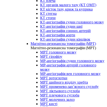
КТ плеча
КТ органів малого тазу (КТ ОМТ)
КТ кісток тазу, криж та куприка
КТ стегна
КТ стопи
КТ-ангіографія судин головного мозку
КТ-ангіографія судин шиї
КТ-ангіографія сонних артерій
КТ-ангіографія аорти
КТ-ангіографія судин кінцівок
Магнітно-резонансна томографія (МРТ)
Магнітно-резонансна томографія (МРТ)
МРТ головного мозку
МРТ гіпофізу
МР-ангіографія судин головного мозку
МР-ангіографія артерій головного
мозку
МР-ангіографія вен головного мозку
МРТ ротоглотки
МРТ шийного відділу хребта
МРТ променево-зап’ясного суглобу
МРТ ліктьового суглоба
МРТ плечового суглоба
МРТ молочних залоз
МРТ кисті