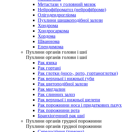
Метастази у головний мозок
Нейрофіброматоз (нейрофіброми)
Олігодендрогліома
Пухлини шишкоподібної залози
Хондрома
Хондросаркома
Хордома
Шваннома
Епендимома
Пухлини органів голови і шиї
Пухлини органів голови і шиї
Рак язика
Рак гортані
Рак глотки (носо-, рото, гортаноглотки)
Рак верхньої і нижньої губи
Рак щитоподібної залози
Рак мигдалин
Рак слинних залоз
Рак верхньої і нижньої щелепи
Рак порожнини носа і придаткових пазух
Рак порожнини рота
Бранхіогенний рак шиї
Пухлини органів грудної порожнини
Пухлини органів грудної порожнини
Середостіння (тимома)