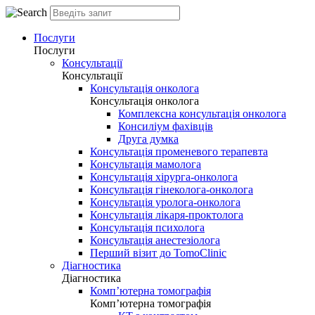
Послуги
Послуги
Консультації
Консультації
Консультація онколога
Консультація онколога
Комплексна консультація онколога
Консиліум фахівців
Друга думка
Консультація променевого терапевта
Консультація мамолога
Консультація хірурга-онколога
Консультація гінеколога-онколога
Консультація уролога-онколога
Консультація лікаря-проктолога
Консультація психолога
Консультація анестезіолога
Перший візит до TomoClinic
Діагностика
Діагностика
Комп’ютерна томографія
Комп’ютерна томографія