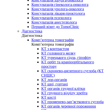
Консультація хірурга-онколога
Консультація гінеколога-онколога
Консультація уролога-онколога
Консультація лікаря-проктолога
Консультація психолога
Консультація анестезіолога
Перший візит до TomoClinic
Діагностика
Діагностика
Комп’ютерна томографія
Комп’ютерна томографія
КТ з контрастом
КТ головного мозку
КТ турецького сідла, гіпофізу
КТ орбіт та краніоорбітального
простору
КТ скронево-щелепного суглоба (КТ
СНЩС)
КТ лор-органів
КТ шиї, гортані
КТ органів грудної клітки
КТ грудного відділу хребта
КТ кисті
КТ променево-зап’ясткового суглоба
КТ органів черевної порожнини