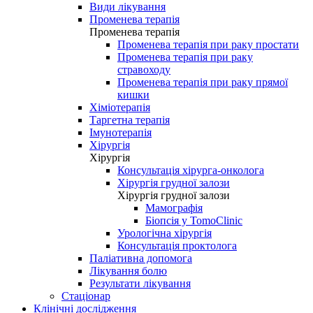
Види лікування
Променева терапія
Променева терапія
Променева терапія при раку простати
Променева терапія при раку
стравоходу
Променева терапія при раку прямої
кишки
Хіміотерапія
Таргетна терапія
Імунотерапія
Хірургія
Хірургія
Консультація хірурга-онколога
Хірургія грудної залози
Хірургія грудної залози
Мамографія
Біопсія у TomoClinic
Урологічна хірургія
Консультація проктолога
Паліативна допомога
Лікування болю
Результати лікування
Стаціонар
Клінічні дослідження