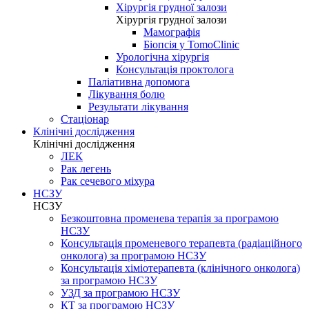
Хірургія грудної залози
Хірургія грудної залози
Мамографія
Біопсія у TomoClinic
Урологічна хірургія
Консультація проктолога
Паліативна допомога
Лікування болю
Результати лікування
Стаціонар
Клінічні дослідження
Клінічні дослідження
ЛЕК
Рак легень
Рак сечевого міхура
НСЗУ
НСЗУ
Безкоштовна променева терапія за програмою
НСЗУ
Консультація променевого терапевта (радіаційного
онколога) за програмою НСЗУ
Консультація хіміотерапевта (клінічного онколога)
за програмою НСЗУ
УЗД за програмою НСЗУ
КТ за програмою НСЗУ