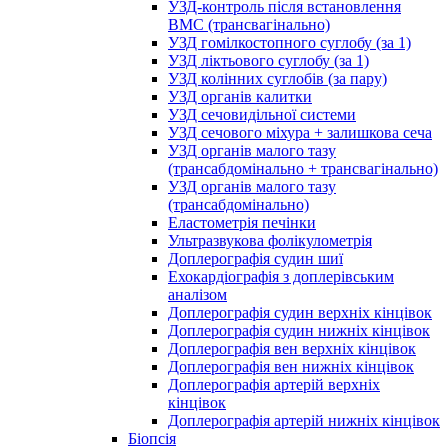
УЗД-контроль після встановлення
ВМС (трансвагінально)
УЗД гомілкостопного суглобу (за 1)
УЗД ліктьового суглобу (за 1)
УЗД колінних суглобів (за пару)
УЗД органів калитки
УЗД сечовидільної системи
УЗД сечового міхура + залишкова сеча
УЗД органів малого тазу
(трансабдомінально + трансвагінально)
УЗД органів малого тазу
(трансабдомінально)
Еластометрія печінки
Ультразвукова фолікулометрія
Доплерографія судин шиї
Ехокардіографія з доплерівським
аналізом
Доплерографія судин верхніх кінцівок
Доплерографія судин нижніх кінцівок
Доплерографія вен верхніх кінцівок
Доплерографія вен нижніх кінцівок
Доплерографія артерій верхніх
кінцівок
Доплерографія артерій нижніх кінцівок
Біопсія