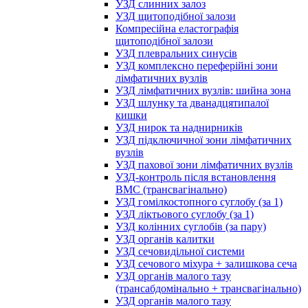
УЗД слинних залоз
УЗД щитоподібної залози
Компресійна еластографія
щитоподібної залози
УЗД плевральних синусів
УЗД комплексно переферійні зони
лімфатичних вузлів
УЗД лімфатичних вузлів: шийна зона
УЗД шлунку та дванадцятипалої
кишки
УЗД нирок та наднирників
УЗД підключичної зони лімфатичних
вузлів
УЗД пахової зони лімфатичних вузлів
УЗД-контроль після встановлення
ВМС (трансвагінально)
УЗД гомілкостопного суглобу (за 1)
УЗД ліктьового суглобу (за 1)
УЗД колінних суглобів (за пару)
УЗД органів калитки
УЗД сечовидільної системи
УЗД сечового міхура + залишкова сеча
УЗД органів малого тазу
(трансабдомінально + трансвагінально)
УЗД органів малого тазу