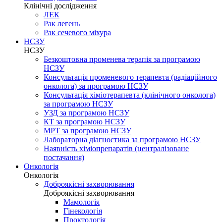
Клінічні дослідження
ЛЕК
Рак легень
Рак сечевого міхура
НСЗУ
НСЗУ
Безкоштовна променева терапія за програмою
НСЗУ
Консультація променевого терапевта (радіаційного
онколога) за програмою НСЗУ
Консультація хіміотерапевта (клінічного онколога)
за програмою НСЗУ
УЗД за програмою НСЗУ
КТ за програмою НСЗУ
МРТ за програмою НСЗУ
Лабораторна діагностика за програмою НСЗУ
Наявність хіміопрепаратів (централізоване
постачання)
Онкологія
Онкологія
Доброякісні захворювання
Доброякісні захворювання
Мамологія
Гінекологія
Проктологія