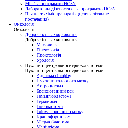
МРТ за програмою НСЗУ
Лабораторна діагностика за програмою НСЗУ
Наявність хіміопрепаратів (централізоване
постачання)
Онкологія
Онкологія
Доброякісні захворювання
Доброякісні захворювання
Мамологія
Гінекологія
Проктологія
Урологія
Пухлини центральної нервової системи
Пухлини центральної нервової системи
Аденома гіпофізу
Пухлини головного мозку
Астроцитома
Бранхіогенний рак
Гемангіобластома
Гермінома
Гліобластоми
Гліома головного мозку
Краніофарингіома
Медулобластома
Менінгіома