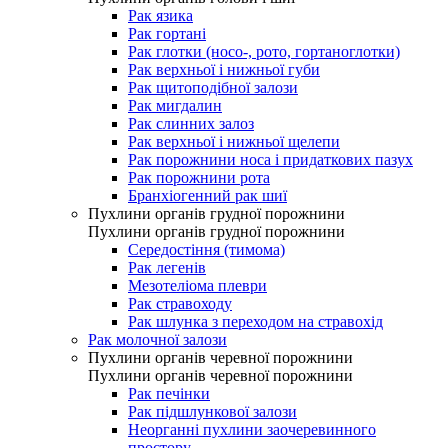
Рак язика
Рак гортані
Рак глотки (носо-, рото, гортаноглотки)
Рак верхньої і нижньої губи
Рак щитоподібної залози
Рак мигдалин
Рак слинних залоз
Рак верхньої і нижньої щелепи
Рак порожнини носа і придаткових пазух
Рак порожнини рота
Бранхіогенний рак шиї
Пухлини органів грудної порожнини
Пухлини органів грудної порожнини
Середостіння (тимома)
Рак легенів
Мезотеліома плеври
Рак стравоходу
Рак шлунка з переходом на стравохід
Рак молочної залози
Пухлини органів черевної порожнини
Пухлини органів черевної порожнини
Рак печінки
Рак підшлункової залози
Неорганні пухлини заочеревинного
простору