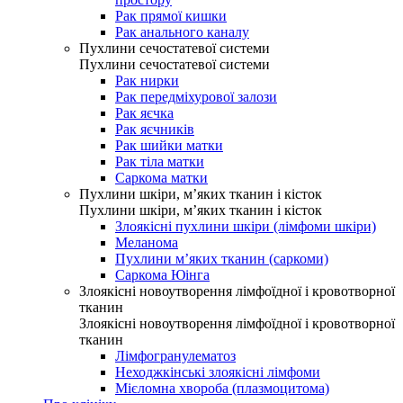
Рак прямої кишки
Рак анального каналу
Пухлини сечостатевої системи
Пухлини сечостатевої системи
Рак нирки
Рак передміхурової залози
Рак яєчка
Рак яєчників
Рак шийки матки
Рак тіла матки
Саркома матки
Пухлини шкіри, м’яких тканин і кісток
Пухлини шкіри, м’яких тканин і кісток
Злоякісні пухлини шкіри (лімфоми шкіри)
Меланома
Пухлини м’яких тканин (саркоми)
Саркома Юінга
Злоякісні новоутворення лімфоїдної і кровотворної
тканин
Злоякісні новоутворення лімфоїдної і кровотворної
тканин
Лімфогранулематоз
Неходжкінські злоякісні лімфоми
Мієломна хвороба (плазмоцитома)