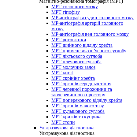
Магнітно-резонансна томографія (МРТ)
МРТ головного мозку
МРТ гіпофізу
МР-ангіографія судин головного мозку
МР-ангіографія артерій головного
мозку
МР-ангіографія вен головного мозку
МРТ ротоглотки
МРТ шийного відділу хребта
МРТ променево-зап’ясного суглобу
МРТ ліктьового суглоба
МРТ плечового суглоба
МРТ молочних залоз
МРТ кисті
МРТ скрінінг хребта
МРТ органів середньостіння
МРТ черевної порожнини та
заочеревинного простору
МРТ поперекового відділу хребта
МРТ органів малого тазу
МРТ кульшового суглоба
МРТ крижів та куприка
МРТ стопи
Ультразвукова діагностика
Ультразвукова діагностика