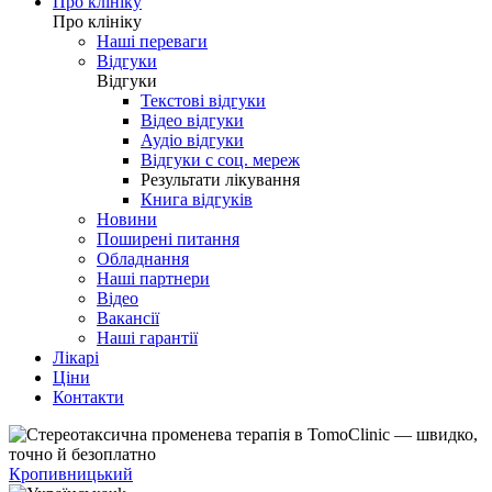
Про клініку
Про клініку
Наші переваги
Відгуки
Відгуки
Текстові відгуки
Відео відгуки
Аудіо відгуки
Відгуки с соц. мереж
Результати лікування
Книга відгуків
Новини
Поширені питання
Обладнання
Наші партнери
Відео
Вакансії
Наші гарантії
Лікарі
Ціни
Контакти
Кропивницький