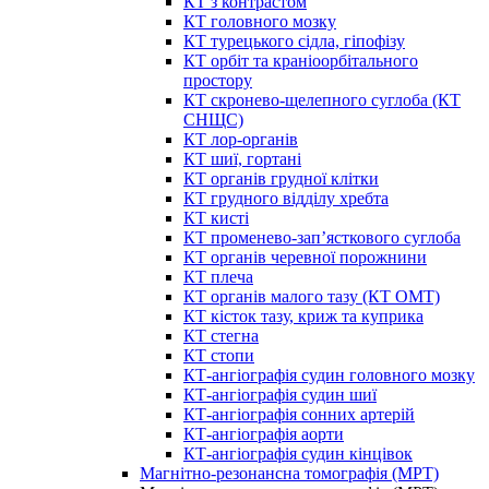
КТ з контрастом
КТ головного мозку
КТ турецького сідла, гіпофізу
КТ орбіт та краніоорбітального
простору
КТ скронево-щелепного суглоба (КТ
СНЩС)
КТ лор-органів
КТ шиї, гортані
КТ органів грудної клітки
КТ грудного відділу хребта
КТ кисті
КТ променево-зап’ясткового суглоба
КТ органів черевної порожнини
КТ плеча
КТ органів малого тазу (КТ ОМТ)
КТ кісток тазу, криж та куприка
КТ стегна
КТ стопи
КТ-ангіографія судин головного мозку
КТ-ангіографія судин шиї
КТ-ангіографія сонних артерій
КТ-ангіографія аорти
КТ-ангіографія судин кінцівок
Магнітно-резонансна томографія (МРТ)