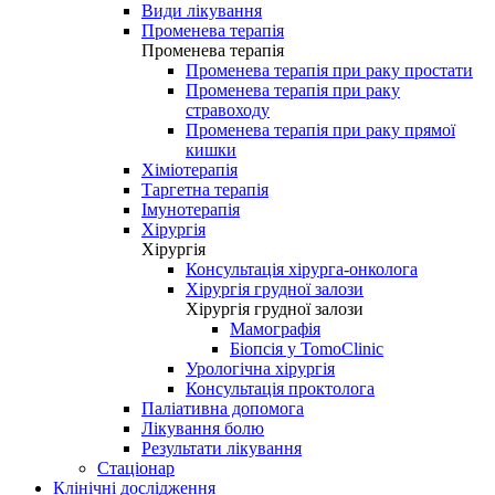
Види лікування
Променева терапія
Променева терапія
Променева терапія при раку простати
Променева терапія при раку
стравоходу
Променева терапія при раку прямої
кишки
Хіміотерапія
Таргетна терапія
Імунотерапія
Хірургія
Хірургія
Консультація хірурга-онколога
Хірургія грудної залози
Хірургія грудної залози
Мамографія
Біопсія у TomoClinic
Урологічна хірургія
Консультація проктолога
Паліативна допомога
Лікування болю
Результати лікування
Стаціонар
Клінічні дослідження