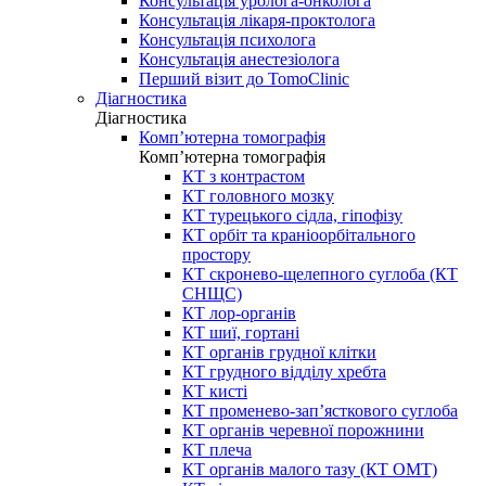
Консультація уролога-онколога
Консультація лікаря-проктолога
Консультація психолога
Консультація анестезіолога
Перший візит до TomoClinic
Діагностика
Діагностика
Комп’ютерна томографія
Комп’ютерна томографія
КТ з контрастом
КТ головного мозку
КТ турецького сідла, гіпофізу
КТ орбіт та краніоорбітального
простору
КТ скронево-щелепного суглоба (КТ
СНЩС)
КТ лор-органів
КТ шиї, гортані
КТ органів грудної клітки
КТ грудного відділу хребта
КТ кисті
КТ променево-зап’ясткового суглоба
КТ органів черевної порожнини
КТ плеча
КТ органів малого тазу (КТ ОМТ)