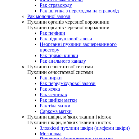
Рак стравоходу
Рак шлунка з переходом на стравохід
Рак молочної залози
Пухлини органів черевної порожнини
Пухлини органів черевної порожнини
Рак печінки
Рак підшлункової залози
Неорганні пухлини заочеревинного
простору
Рак прямої кишки
Рак анального каналу
Пухлини сечостатевої системи
Пухлини сечостатевої системи
Рак нирки
Рак передміхурової залози
Рак яєчка
Рак яєчників
Рак шийки матки
Рак тіла матки
Саркома матки
Пухлини шкіри, м’яких тканин і кісток
Пухлини шкіри, м’яких тканин і кісток
Злоякісні пухлини шкіри (лімфоми шкіри)
Меланома