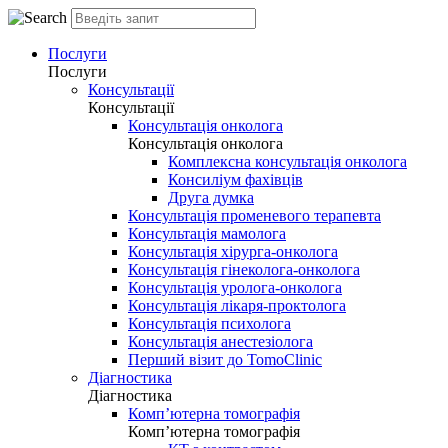
Послуги
Послуги
Консультації
Консультації
Консультація онколога
Консультація онколога
Комплексна консультація онколога
Консиліум фахівців
Друга думка
Консультація променевого терапевта
Консультація мамолога
Консультація хірурга-онколога
Консультація гінеколога-онколога
Консультація уролога-онколога
Консультація лікаря-проктолога
Консультація психолога
Консультація анестезіолога
Перший візит до TomoClinic
Діагностика
Діагностика
Комп’ютерна томографія
Комп’ютерна томографія