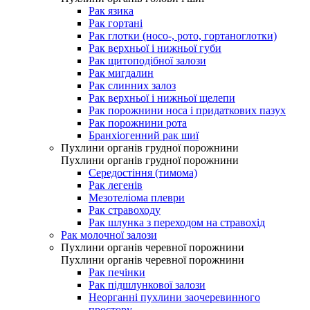
Рак язика
Рак гортані
Рак глотки (носо-, рото, гортаноглотки)
Рак верхньої і нижньої губи
Рак щитоподібної залози
Рак мигдалин
Рак слинних залоз
Рак верхньої і нижньої щелепи
Рак порожнини носа і придаткових пазух
Рак порожнини рота
Бранхіогенний рак шиї
Пухлини органів грудної порожнини
Пухлини органів грудної порожнини
Середостіння (тимома)
Рак легенів
Мезотеліома плеври
Рак стравоходу
Рак шлунка з переходом на стравохід
Рак молочної залози
Пухлини органів черевної порожнини
Пухлини органів черевної порожнини
Рак печінки
Рак підшлункової залози
Неорганні пухлини заочеревинного
простору