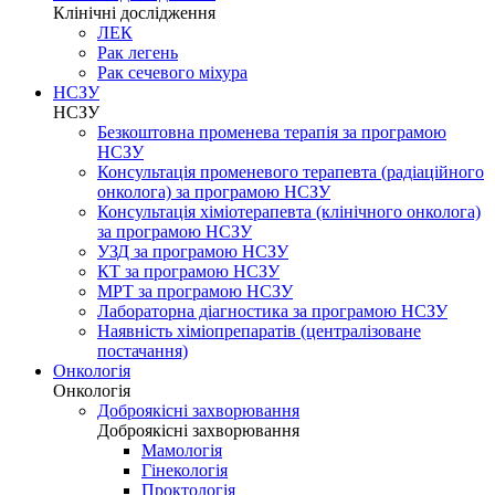
Клінічні дослідження
ЛЕК
Рак легень
Рак сечевого міхура
НСЗУ
НСЗУ
Безкоштовна променева терапія за програмою
НСЗУ
Консультація променевого терапевта (радіаційного
онколога) за програмою НСЗУ
Консультація хіміотерапевта (клінічного онколога)
за програмою НСЗУ
УЗД за програмою НСЗУ
КТ за програмою НСЗУ
МРТ за програмою НСЗУ
Лабораторна діагностика за програмою НСЗУ
Наявність хіміопрепаратів (централізоване
постачання)
Онкологія
Онкологія
Доброякісні захворювання
Доброякісні захворювання
Мамологія
Гінекологія
Проктологія