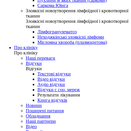
Пухлини м’яких тканин (саркоми)
Саркома Юінга
Злоякісні новоутворення лімфоїдної і кровотворної
тканин
Злоякісні новоутворення лімфоїдної і кровотворної
тканин
Лімфогранулематоз
Неходжкінські злоякісні лімфоми
Мієломна хвороба (плазмоцитома)
Про клініку
Про клініку
Наші переваги
Відгуки
Відгуки
Текстові відгуки
Відео відгуки
Аудіо відгуки
Відгуки с соц. мереж
Результати лікування
Книга відгуків
Новини
Поширені питання
Обладнання
Наші партнери
Відео