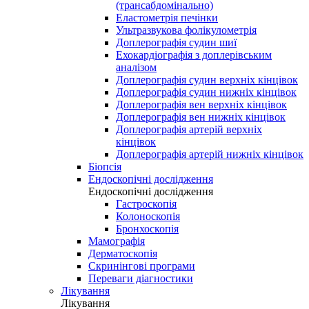
(трансабдомінально)
Еластометрія печінки
Ультразвукова фолікулометрія
Доплерографія судин шиї
Ехокардіографія з доплерівським
аналізом
Доплерографія судин верхніх кінцівок
Доплерографія судин нижніх кінцівок
Доплерографія вен верхніх кінцівок
Доплерографія вен нижніх кінцівок
Доплерографія артерій верхніх
кінцівок
Доплерографія артерій нижніх кінцівок
Біопсія
Ендоскопічні дослідження
Ендоскопічні дослідження
Гастроскопія
Колоноскопія
Бронхоскопія
Мамографія
Дерматоскопія
Скринінгові програми
Переваги діагностики
Лікування
Лікування