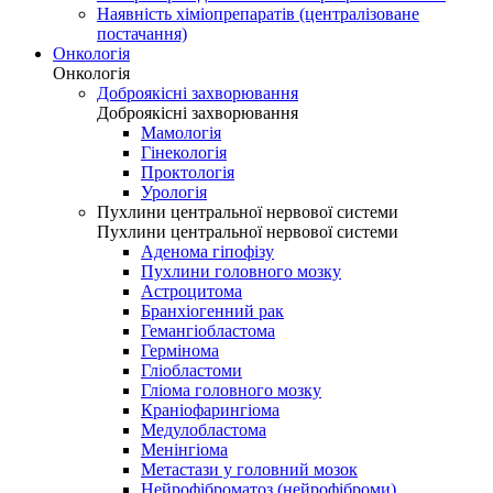
Наявність хіміопрепаратів (централізоване
постачання)
Онкологія
Онкологія
Доброякісні захворювання
Доброякісні захворювання
Мамологія
Гінекологія
Проктологія
Урологія
Пухлини центральної нервової системи
Пухлини центральної нервової системи
Аденома гіпофізу
Пухлини головного мозку
Астроцитома
Бранхіогенний рак
Гемангіобластома
Гермінома
Гліобластоми
Гліома головного мозку
Краніофарингіома
Медулобластома
Менінгіома
Метастази у головний мозок
Нейрофіброматоз (нейрофіброми)