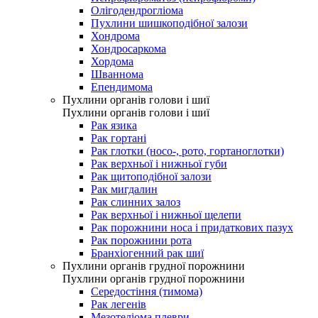
Олігодендрогліома
Пухлини шишкоподібної залози
Хондрома
Хондросаркома
Хордома
Шваннома
Епендимома
Пухлини органів голови і шиї
Пухлини органів голови і шиї
Рак язика
Рак гортані
Рак глотки (носо-, рото, гортаноглотки)
Рак верхньої і нижньої губи
Рак щитоподібної залози
Рак мигдалин
Рак слинних залоз
Рак верхньої і нижньої щелепи
Рак порожнини носа і придаткових пазух
Рак порожнини рота
Бранхіогенний рак шиї
Пухлини органів грудної порожнини
Пухлини органів грудної порожнини
Середостіння (тимома)
Рак легенів
Мезотеліома плеври