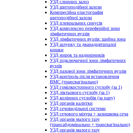
УЗД слинних залоз
УЗД щитоподібної залози
Компресійна еластографія
щитоподібної залози
УЗД плевральних синусів
УЗД комплексно переферійні зони
лімфатичних вузлів
УЗД лімфатичних вузлів: шийна зона
УЗД шлунку та дванадцятипалої
кишки
УЗД нирок та наднирників
УЗД підключичної зони лімфатичних
вузлів
УЗД пахової зони лімфатичних вузлів
УЗД-контроль після встановлення
ВМС (трансвагінально)
УЗД гомілкостопного суглобу (за 1)
УЗД ліктьового суглобу (за 1)
УЗД колінних суглобів (за пару)
УЗД органів калитки
УЗД сечовидільної системи
УЗД сечового міхура + залишкова сеча
УЗД органів малого тазу
(трансабдомінально + трансвагінально)
УЗД органів малого тазу