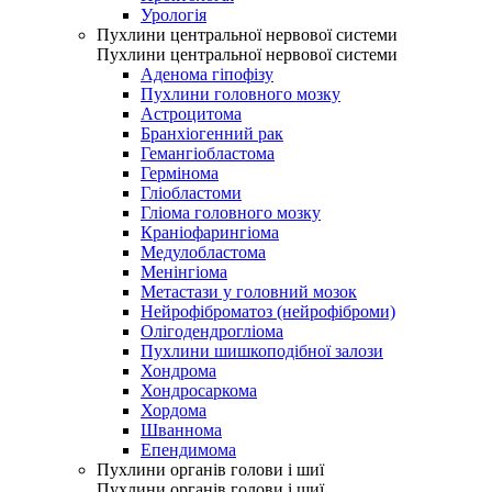
Урологія
Пухлини центральної нервової системи
Пухлини центральної нервової системи
Аденома гіпофізу
Пухлини головного мозку
Астроцитома
Бранхіогенний рак
Гемангіобластома
Гермінома
Гліобластоми
Гліома головного мозку
Краніофарингіома
Медулобластома
Менінгіома
Метастази у головний мозок
Нейрофіброматоз (нейрофіброми)
Олігодендрогліома
Пухлини шишкоподібної залози
Хондрома
Хондросаркома
Хордома
Шваннома
Епендимома
Пухлини органів голови і шиї
Пухлини органів голови і шиї