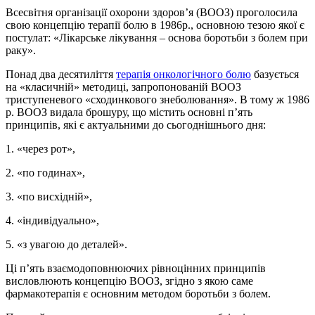
Всесвітня організації охорони здоров’я (ВООЗ) проголосила
свою концепцію терапії болю в 1986р., основною тезою якої є
постулат: «Лікарське лікування – основа боротьби з болем при
раку».
Понад два десятиліття
терапія онкологічного болю
базується
на «класичній» методиці, запропонованій ВООЗ
триступеневого «сходинкового знеболювання». В тому ж 1986
р. ВООЗ видала брошуру, що містить основні п’ять
принципів, які є актуальними до сьогоднішнього дня:
1. «через рот»,
2. «по годинах»,
3. «по висхідній»,
4. «індивідуально»,
5. «з увагою до деталей».
Ці п’ять взаємодоповнюючих рівноцінних принципів
висловлюють концепцію ВООЗ, згідно з якою саме
фармакотерапія є основним методом боротьби з болем.