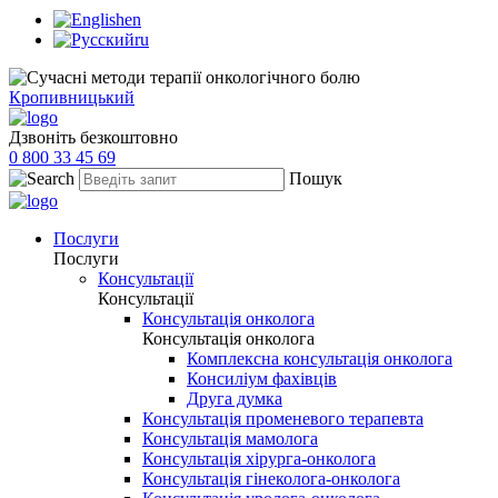
en
ru
Кропивницький
Дзвоніть безкоштовно
0 800 33 45 69
Пошук
Послуги
Послуги
Консультації
Консультації
Консультація онколога
Консультація онколога
Комплексна консультація онколога
Консиліум фахівців
Друга думка
Консультація променевого терапевта
Консультація мамолога
Консультація хірурга-онколога
Консультація гінеколога-онколога