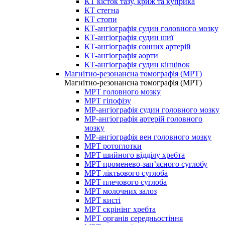
КТ кісток тазу, криж та куприка
КТ стегна
КТ стопи
КТ-ангіографія судин головного мозку
КТ-ангіографія судин шиї
КТ-ангіографія сонних артерій
КТ-ангіографія аорти
КТ-ангіографія судин кінцівок
Магнітно-резонансна томографія (МРТ)
Магнітно-резонансна томографія (МРТ)
МРТ головного мозку
МРТ гіпофізу
МР-ангіографія судин головного мозку
МР-ангіографія артерій головного
мозку
МР-ангіографія вен головного мозку
МРТ ротоглотки
МРТ шийного відділу хребта
МРТ променево-зап’ясного суглобу
МРТ ліктьового суглоба
МРТ плечового суглоба
МРТ молочних залоз
МРТ кисті
МРТ скрінінг хребта
МРТ органів середньостіння