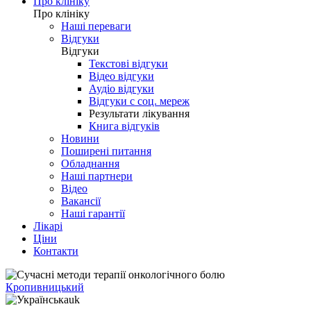
Про клініку
Про клініку
Наші переваги
Відгуки
Відгуки
Текстові відгуки
Відео відгуки
Аудіо відгуки
Відгуки с соц. мереж
Результати лікування
Книга відгуків
Новини
Поширені питання
Обладнання
Наші партнери
Відео
Вакансії
Наші гарантії
Лікарі
Ціни
Контакти
Кропивницький
uk