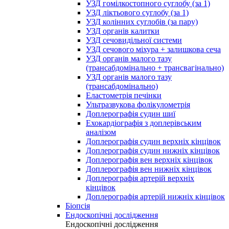
УЗД гомілкостопного суглобу (за 1)
УЗД ліктьового суглобу (за 1)
УЗД колінних суглобів (за пару)
УЗД органів калитки
УЗД сечовидільної системи
УЗД сечового міхура + залишкова сеча
УЗД органів малого тазу
(трансабдомінально + трансвагінально)
УЗД органів малого тазу
(трансабдомінально)
Еластометрія печінки
Ультразвукова фолікулометрія
Доплерографія судин шиї
Ехокардіографія з доплерівським
аналізом
Доплерографія судин верхніх кінцівок
Доплерографія судин нижніх кінцівок
Доплерографія вен верхніх кінцівок
Доплерографія вен нижніх кінцівок
Доплерографія артерій верхніх
кінцівок
Доплерографія артерій нижніх кінцівок
Біопсія
Ендоскопічні дослідження
Ендоскопічні дослідження