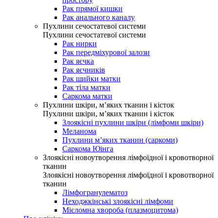
Рак прямої кишки
Рак анального каналу
Пухлини сечостатевої системи
Пухлини сечостатевої системи
Рак нирки
Рак передміхурової залози
Рак яєчка
Рак яєчників
Рак шийки матки
Рак тіла матки
Саркома матки
Пухлини шкіри, м’яких тканин і кісток
Пухлини шкіри, м’яких тканин і кісток
Злоякісні пухлини шкіри (лімфоми шкіри)
Меланома
Пухлини м’яких тканин (саркоми)
Саркома Юінга
Злоякісні новоутворення лімфоїдної і кровотворної
тканин
Злоякісні новоутворення лімфоїдної і кровотворної
тканин
Лімфогранулематоз
Неходжкінські злоякісні лімфоми
Мієломна хвороба (плазмоцитома)