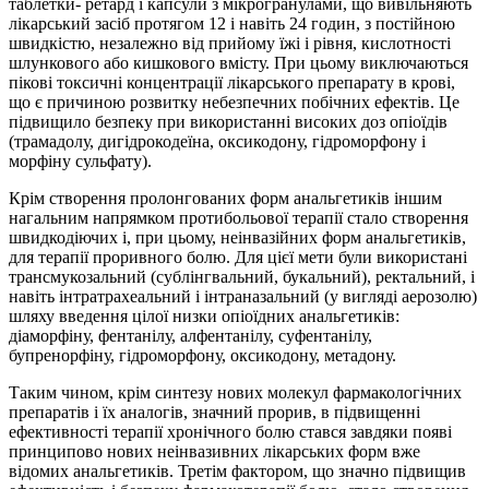
таблетки- ретард і капсули з мікрогранулами, що вивільняють
лікарський засіб протягом 12 і навіть 24 годин, з постійною
швидкістю, незалежно від прийому їжі і рівня, кислотності
шлункового або кишкового вмісту. При цьому виключаються
пікові токсичні концентрації лікарського препарату в крові,
що є причиною розвитку небезпечних побічних ефектів. Це
підвищило безпеку при використанні високих доз опіоїдів
(трамадолу, дигідрокодеїна, оксикодону, гідроморфону і
морфіну сульфату).
Крім створення пролонгованих форм анальгетиків іншим
нагальним напрямком протибольової терапії стало створення
швидкодіючих і, при цьому, неінвазійних форм анальгетиків,
для терапії проривного болю. Для цієї мети були використані
трансмукозальний (сублінгвальний, букальний), ректальний, і
навіть інтратрахеальний і інтраназальний (у вигляді аерозолю)
шляху введення цілої низки опіоїдних анальгетиків:
діаморфіну, фентанілу, алфентанілу, суфентанілу,
бупренорфіну, гідроморфону, оксикодону, метадону.
Таким чином, крім синтезу нових молекул фармакологічних
препаратів і їх аналогів, значний прорив, в підвищенні
ефективності терапії хронічного болю стався завдяки появі
принципово нових неінвазивних лікарських форм вже
відомих анальгетиків. Третім фактором, що значно підвищив