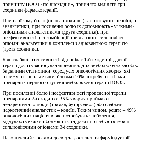
принципу ВООЗ «по висхідній», прийнято виділяти три
сходинки фармакотерапії.
При слабкому болю (перша сходинка) застосовують неопіоїдні
анальгетики, при посиленні болю їх доповнюють «м’якими»
опіоїдними анальгетиками (друга сходинка), при
неефективності цієї комбінації призначають сильнодіючі
опіоїдні анальгетики в комплексі з ад’ювантною терапією
(третя сходинка).
Біль слабкої інтенсивності відповідає 1-й сходинці , для її
терапії досить застосування неопіоїдних знеболюючих засобів.
За даними статистики, серед усіх онкологічних хворих, які
отримують анальгетики, близько 16% потребують тільки
препаратів першого ступеня знеболюючої терапії ВООЗ.
При посиленні болю і неефективності проведеної терапії
препаратами 2-ї сходинки 35% хворих приймають
ненаркотичні опіоїди (трамал, буторфанол) або слабкий
наркотичний анальгетик – кодеїн. Таким чином, решта – 49%
онкологічних пацієнтів, які потребують знеболення,
відчувають важкий больовий синдром і потребують терапії
сильнодіючими опіоїдами 3-ї сходинки.
Накопичений з роками досвід та досягнення фарміндустрії