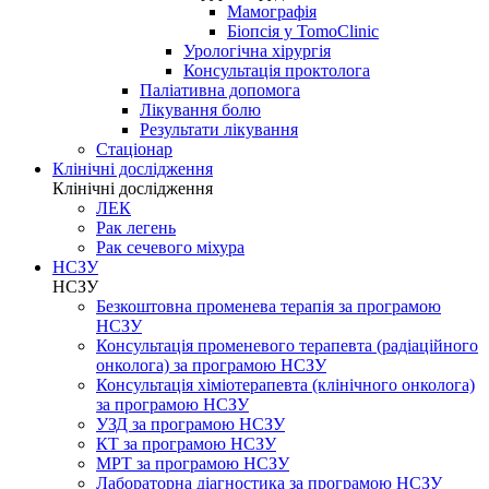
Мамографія
Біопсія у TomoClinic
Урологічна хірургія
Консультація проктолога
Паліативна допомога
Лікування болю
Результати лікування
Стаціонар
Клінічні дослідження
Клінічні дослідження
ЛЕК
Рак легень
Рак сечевого міхура
НСЗУ
НСЗУ
Безкоштовна променева терапія за програмою
НСЗУ
Консультація променевого терапевта (радіаційного
онколога) за програмою НСЗУ
Консультація хіміотерапевта (клінічного онколога)
за програмою НСЗУ
УЗД за програмою НСЗУ
КТ за програмою НСЗУ
МРТ за програмою НСЗУ
Лабораторна діагностика за програмою НСЗУ