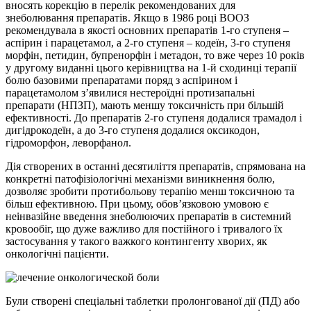
вносять корекцію в перелік рекомендованих для
знеболювання препаратів. Якщо в 1986 році ВООЗ
рекомендувала в якості основних препаратів 1-го ступеня –
аспірин і парацетамол, а 2-го ступеня – кодеїн, 3-го ступеня
морфін, петидин, бупренорфін і метадон, то вже через 10 років
у другому виданні цього керівництва на 1-й сходинці терапії
болю базовими препаратами поряд з аспірином і
парацетамолом з’явилися н
естероїдні протизапальні
препарати (НПЗП), мають меншу токсичність при більшій
ефективності. До препаратів 2-го ступеня додалися трамадол і
дигідрокодеїн, а до 3-го ступеня додалися оксикодон,
гідроморфон, леворфанол.
Дія створених в останні десятиліття препаратів, спрямована на
конкретні патофізіологічні механізми виникнення болю,
дозволяє зробити протибольову терапію менш токсичною та
більш ефективною. При цьому, обов’язковою умовою є
неінвазійне введення знеболюючих препаратів в системний
кровообіг, що дуже важливо для постійного і тривалого їх
застосування у такого важкого контингенту хворих, як
онкологічні пацієнти.
Були створені спеціальні таблетки пролонгованої дії (ПД) або