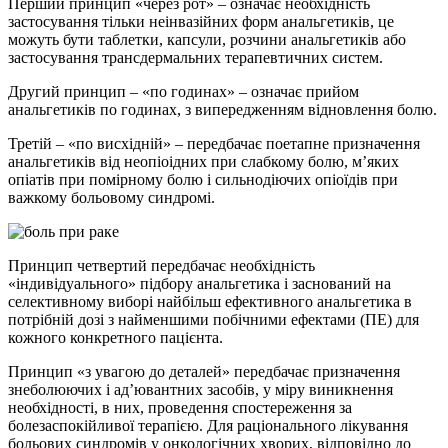
Перший принцип «через рот» – означає необхідність
застосування тільки неінвазійних форм анальгетиків, це
можуть бути таблетки, капсули, розчини анальгетиків або
застосування трансдермальних терапевтичних систем.
Другий принцип – «по годинах» – означає прийом
анальгетиків по годинах, з випередженням відновлення болю.
Третій – «по висхідній» – передбачає поетапне призначення
анальгетиків від неопіоідних при слабкому болю, м’яких
опіатів при помірному болю і сильнодіючих опіоїдів при
важкому больовому синдромі.
Принцип четвертий передбачає необхідність
«індивідуального» підбору анальгетика і заснований на
селективному виборі найбільш ефективного анальгетика в
потрібній дозі з найменшими побічними ефектами (ПЕ) для
кожного конкретного пацієнта.
Принцип «з увагою до деталей» передбачає призначення
знеболюючих і ад’ювантних засобів, у міру виникнення
необхідності, в них, проведення спостереження за
болезаспокійливої терапією. Для раціонального лікування
больових синдромів у онкологічних хворих, відповідно до