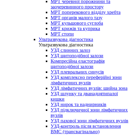
МРТ черевної порожнини та
заочеревинного простору
МРТ поперекового відділу хребта
МРТ органів малого тазу
МРТ кульшового суглоба
МРТ крижів та куприка
МРТ стопи
Ультразвукова діагностика
Ультразвукова діагностика
УЗД слинних залоз
УЗД щитоподібної залози
Компресійна еластографія
щитоподібної залози
УЗД плевральних синусів
УЗД комплексно переферійні зони
лімфатичних вузлів
УЗД лімфатичних вузлів: шийна зона
УЗД шлунку та дванадцятипалої
кишки
УЗД нирок та наднирників
УЗД підключичної зони лімфатичних
вузлів
УЗД пахової зони лімфатичних вузлів
УЗД-контроль після встановлення
ВМС (трансвагінально)