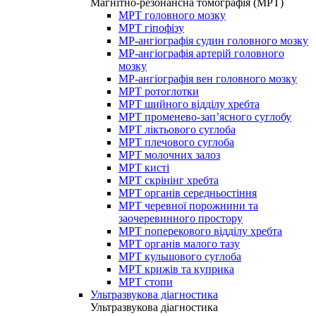
Магнітно-резонансна томографія (МРТ)
МРТ головного мозку
МРТ гіпофізу
МР-ангіографія судин головного мозку
МР-ангіографія артерій головного
мозку
МР-ангіографія вен головного мозку
МРТ ротоглотки
МРТ шийного відділу хребта
МРТ променево-зап’ясного суглобу
МРТ ліктьового суглоба
МРТ плечового суглоба
МРТ молочних залоз
МРТ кисті
МРТ скрінінг хребта
МРТ органів середньостіння
МРТ черевної порожнини та
заочеревинного простору
МРТ поперекового відділу хребта
МРТ органів малого тазу
МРТ кульшового суглоба
МРТ крижів та куприка
МРТ стопи
Ультразвукова діагностика
Ультразвукова діагностика