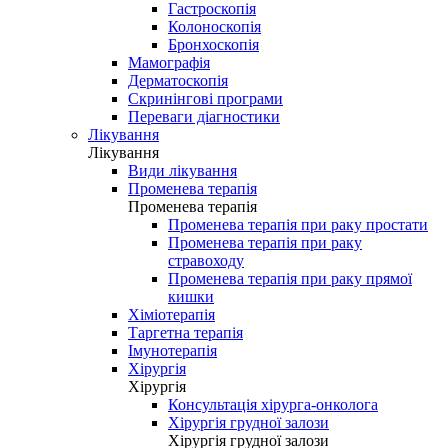
Гастроскопія
Колоноскопія
Бронхоскопія
Мамографія
Дерматоскопія
Скринінгові програми
Переваги діагностики
Лікування
Лікування
Види лікування
Променева терапія
Променева терапія
Променева терапія при раку простати
Променева терапія при раку
стравоходу
Променева терапія при раку прямої
кишки
Хіміотерапія
Таргетна терапія
Імунотерапія
Хірургія
Хірургія
Консультація хірурга-онколога
Хірургія грудної залози
Хірургія грудної залози