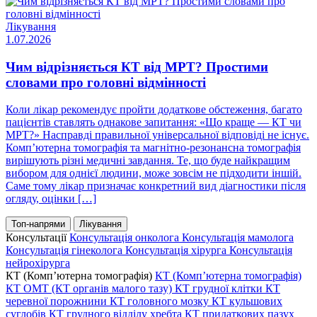
Лікування
1.07.2026
Чим відрізняється КТ від МРТ? Простими
словами про головні відмінності
Коли лікар рекомендує пройти додаткове обстеження, багато
пацієнтів ставлять однакове запитання: «Що краще — КТ чи
МРТ?» Насправді правильної універсальної відповіді не існує.
Комп’ютерна томографія та магнітно-резонансна томографія
вирішують різні медичні завдання. Те, що буде найкращим
вибором для однієї людини, може зовсім не підходити іншій.
Саме тому лікар призначає конкретний вид діагностики після
огляду, оцінки […]
Топ-напрями
Лікування
Консультації
Консультація онколога
Консультація мамолога
Консультація гінеколога
Консультація хірурга
Консультація
нейрохірурга
КТ (Комп’ютерна томографія)
КТ (Комп’ютерна томографія)
КТ ОМТ (КТ органів малого тазу)
КТ грудної клітки
КТ
черевної порожнини
КТ головного мозку
КТ кульшових
суглобів
КТ грудного відділу хребта
КТ придаткових пазух