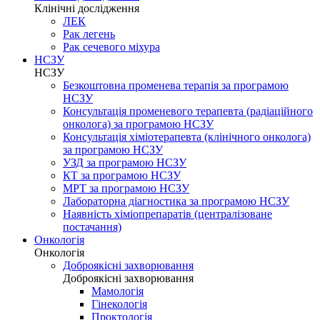
Клінічні дослідження
ЛЕК
Рак легень
Рак сечевого міхура
НСЗУ
НСЗУ
Безкоштовна променева терапія за програмою
НСЗУ
Консультація променевого терапевта (радіаційного
онколога) за програмою НСЗУ
Консультація хіміотерапевта (клінічного онколога)
за програмою НСЗУ
УЗД за програмою НСЗУ
КТ за програмою НСЗУ
МРТ за програмою НСЗУ
Лабораторна діагностика за програмою НСЗУ
Наявність хіміопрепаратів (централізоване
постачання)
Онкологія
Онкологія
Доброякісні захворювання
Доброякісні захворювання
Мамологія
Гінекологія
Проктологія