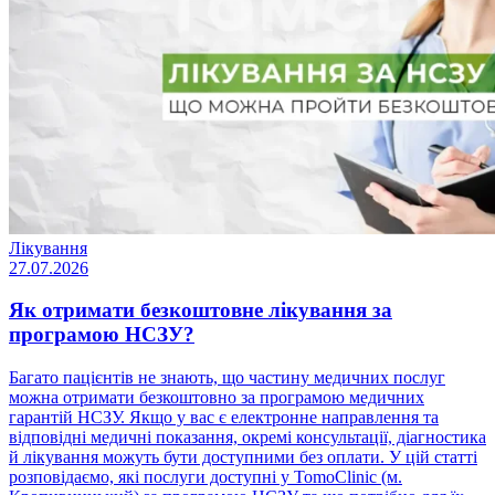
Лікування
27.07.2026
Як отримати безкоштовне лікування за
програмою НСЗУ?
Багато пацієнтів не знають, що частину медичних послуг
можна отримати безкоштовно за програмою медичних
гарантій НСЗУ. Якщо у вас є електронне направлення та
відповідні медичні показання, окремі консультації, діагностика
й лікування можуть бути доступними без оплати. У цій статті
розповідаємо, які послуги доступні у TomoClinic (м.