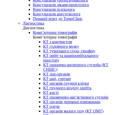
Консультація уролога-онколога
Консультація лікаря-проктолога
Консультація психолога
Консультація анестезіолога
Перший візит до TomoClinic
Діагностика
Діагностика
Комп’ютерна томографія
Комп’ютерна томографія
КТ з контрастом
КТ головного мозку
КТ турецького сідла, гіпофізу
КТ орбіт та краніоорбітального
простору
КТ скронево-щелепного суглоба (КТ
СНЩС)
КТ лор-органів
КТ шиї, гортані
КТ органів грудної клітки
КТ грудного відділу хребта
КТ кисті
КТ променево-зап’ясткового суглоба
КТ органів черевної порожнини
КТ плеча
КТ органів малого тазу (КТ ОМТ)