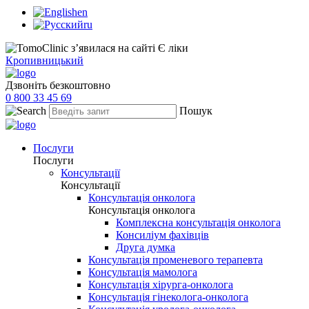
en
ru
Кропивницький
Дзвоніть безкоштовно
0 800 33 45 69
Пошук
Послуги
Послуги
Консультації
Консультації
Консультація онколога
Консультація онколога
Комплексна консультація онколога
Консиліум фахівців
Друга думка
Консультація променевого терапевта
Консультація мамолога
Консультація хірурга-онколога
Консультація гінеколога-онколога