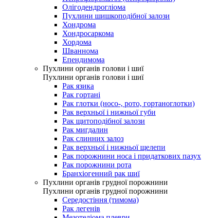
Олігодендрогліома
Пухлини шишкоподібної залози
Хондрома
Хондросаркома
Хордома
Шваннома
Епендимома
Пухлини органів голови і шиї
Пухлини органів голови і шиї
Рак язика
Рак гортані
Рак глотки (носо-, рото, гортаноглотки)
Рак верхньої і нижньої губи
Рак щитоподібної залози
Рак мигдалин
Рак слинних залоз
Рак верхньої і нижньої щелепи
Рак порожнини носа і придаткових пазух
Рак порожнини рота
Бранхіогенний рак шиї
Пухлини органів грудної порожнини
Пухлини органів грудної порожнини
Середостіння (тимома)
Рак легенів
Мезотеліома плеври