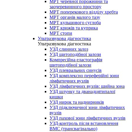
МРТ черевної порожнини та
заочеревинного простору
МРТ поперекового відділу хребта
МРТ органів малого тазу
МРТ кульшового суглоба
МРТ крижів та куприка
МРТ стопи
Ультразвукова діагностика
Ультразвукова діагностика
УЗД слинних залоз
УЗД щитоподібної залози
Компресійна еластографія
щитоподібної залози
УЗД плевральних синусів
УЗД комплексно переферійні зони
лімфатичних вузлів
УЗД лімфатичних вузлів: шийна зона
УЗД шлунку та дванадцятипалої
кишки
УЗД нирок та наднирників
УЗД підключичної зони лімфатичних
вузлів
УЗД пахової зони лімфатичних вузлів
УЗД-контроль після встановлення
ВМС (трансвагінально)