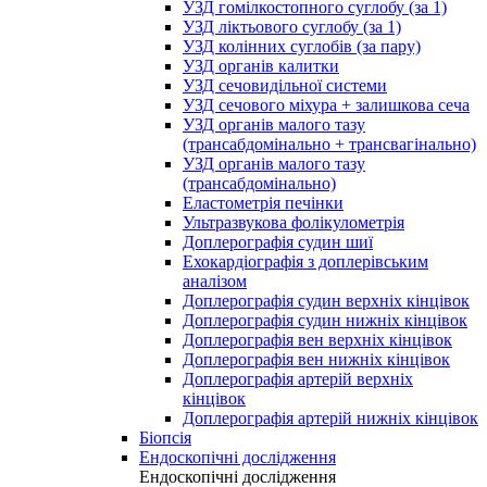
УЗД гомілкостопного суглобу (за 1)
УЗД ліктьового суглобу (за 1)
УЗД колінних суглобів (за пару)
УЗД органів калитки
УЗД сечовидільної системи
УЗД сечового міхура + залишкова сеча
УЗД органів малого тазу
(трансабдомінально + трансвагінально)
УЗД органів малого тазу
(трансабдомінально)
Еластометрія печінки
Ультразвукова фолікулометрія
Доплерографія судин шиї
Ехокардіографія з доплерівським
аналізом
Доплерографія судин верхніх кінцівок
Доплерографія судин нижніх кінцівок
Доплерографія вен верхніх кінцівок
Доплерографія вен нижніх кінцівок
Доплерографія артерій верхніх
кінцівок
Доплерографія артерій нижніх кінцівок
Біопсія
Ендоскопічні дослідження
Ендоскопічні дослідження