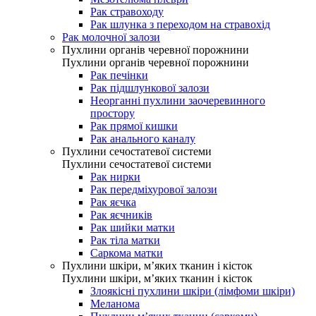
Рак стравоходу
Рак шлунка з переходом на стравохід
Рак молочної залози
Пухлини органів черевної порожнини
Пухлини органів черевної порожнини
Рак печінки
Рак підшлункової залози
Неорганні пухлини заочеревинного
простору
Рак прямої кишки
Рак анального каналу
Пухлини сечостатевої системи
Пухлини сечостатевої системи
Рак нирки
Рак передміхурової залози
Рак яєчка
Рак яєчників
Рак шийки матки
Рак тіла матки
Саркома матки
Пухлини шкіри, м’яких тканин і кісток
Пухлини шкіри, м’яких тканин і кісток
Злоякісні пухлини шкіри (лімфоми шкіри)
Меланома