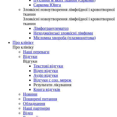
Пухлини м’яких тканин (саркоми)
Саркома Юінга
Злоякісні новоутворення лімфоїдної і кровотворної
тканин
Злоякісні новоутворення лімфоїдної і кровотворної
тканин
Лімфогранулематоз
Неходжкінські злоякісні лімфоми
Мієломна хвороба (плазмоцитома)
Про клініку
Про клініку
Наші переваги
Відгуки
Відгуки
Текстові відгуки
Відео відгуки
Аудіо відгуки
Відгуки с соц. мереж
Результати лікування
Книга відгуків
Новини
Поширені питання
Обладнання
Наші партнери
Відео