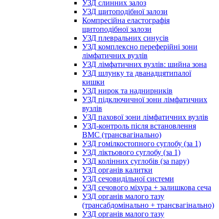
УЗД слинних залоз
УЗД щитоподібної залози
Компресійна еластографія
щитоподібної залози
УЗД плевральних синусів
УЗД комплексно переферійні зони
лімфатичних вузлів
УЗД лімфатичних вузлів: шийна зона
УЗД шлунку та дванадцятипалої
кишки
УЗД нирок та наднирників
УЗД підключичної зони лімфатичних
вузлів
УЗД пахової зони лімфатичних вузлів
УЗД-контроль після встановлення
ВМС (трансвагінально)
УЗД гомілкостопного суглобу (за 1)
УЗД ліктьового суглобу (за 1)
УЗД колінних суглобів (за пару)
УЗД органів калитки
УЗД сечовидільної системи
УЗД сечового міхура + залишкова сеча
УЗД органів малого тазу
(трансабдомінально + трансвагінально)
УЗД органів малого тазу