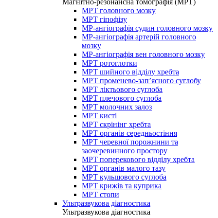
Магнітно-резонансна томографія (МРТ)
МРТ головного мозку
МРТ гіпофізу
МР-ангіографія судин головного мозку
МР-ангіографія артерій головного
мозку
МР-ангіографія вен головного мозку
МРТ ротоглотки
МРТ шийного відділу хребта
МРТ променево-зап’ясного суглобу
МРТ ліктьового суглоба
МРТ плечового суглоба
МРТ молочних залоз
МРТ кисті
МРТ скрінінг хребта
МРТ органів середньостіння
МРТ черевної порожнини та
заочеревинного простору
МРТ поперекового відділу хребта
МРТ органів малого тазу
МРТ кульшового суглоба
МРТ крижів та куприка
МРТ стопи
Ультразвукова діагностика
Ультразвукова діагностика