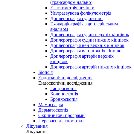
(трансабдомінально)
Еластометрія печінки
Ультразвукова фолікулометрія
Доплерографія судин шиї
Ехокардіографія з доплерівським
аналізом
Доплерографія судин верхніх кінцівок
Доплерографія судин нижніх кінцівок
Доплерографія вен верхніх кінцівок
Доплерографія вен нижніх кінцівок
Доплерографія артерій верхніх
кінцівок
Доплерографія артерій нижніх кінцівок
Біопсія
Ендоскопічні дослідження
Ендоскопічні дослідження
Гастроскопія
Колоноскопія
Бронхоскопія
Мамографія
Дерматоскопія
Скринінгові програми
Переваги діагностики
Лікування
Лікування