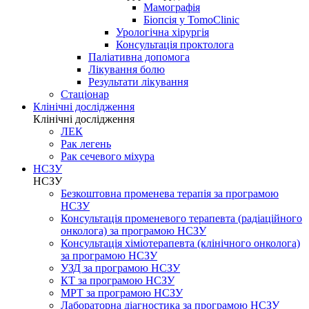
Мамографія
Біопсія у TomoClinic
Урологічна хірургія
Консультація проктолога
Паліативна допомога
Лікування болю
Результати лікування
Стаціонар
Клінічні дослідження
Клінічні дослідження
ЛЕК
Рак легень
Рак сечевого міхура
НСЗУ
НСЗУ
Безкоштовна променева терапія за програмою
НСЗУ
Консультація променевого терапевта (радіаційного
онколога) за програмою НСЗУ
Консультація хіміотерапевта (клінічного онколога)
за програмою НСЗУ
УЗД за програмою НСЗУ
КТ за програмою НСЗУ
МРТ за програмою НСЗУ
Лабораторна діагностика за програмою НСЗУ