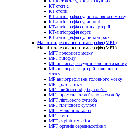
КТ кісток тазу, криж та куприка
КТ стегна
КТ стопи
КТ-ангіографія судин головного мозку
КТ-ангіографія судин шиї
КТ-ангіографія сонних артерій
КТ-ангіографія аорти
КТ-ангіографія судин кінцівок
Магнітно-резонансна томографія (МРТ)
Магнітно-резонансна томографія (МРТ)
МРТ головного мозку
МРТ гіпофізу
МР-ангіографія судин головного мозку
МР-ангіографія артерій головного
мозку
МР-ангіографія вен головного мозку
МРТ ротоглотки
МРТ шийного відділу хребта
МРТ променево-зап’ясного суглобу
МРТ ліктьового суглоба
МРТ плечового суглоба
МРТ молочних залоз
МРТ кисті
МРТ скрінінг хребта
МРТ органів середньостіння