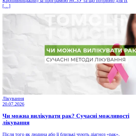
Кропивницький) за програмою НСЗУ та що потрібно для їх
[…]
Лікування
20.07.2026
Чи можна вилікувати рак? Сучасні можливості
лікування
Після того як людина або її близькі чують діагноз «рак»,