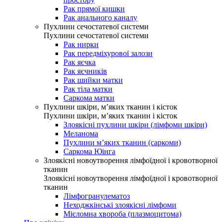
Рак прямої кишки
Рак анального каналу
Пухлини сечостатевої системи
Пухлини сечостатевої системи
Рак нирки
Рак передміхурової залози
Рак яєчка
Рак яєчників
Рак шийки матки
Рак тіла матки
Саркома матки
Пухлини шкіри, м’яких тканин і кісток
Пухлини шкіри, м’яких тканин і кісток
Злоякісні пухлини шкіри (лімфоми шкіри)
Меланома
Пухлини м’яких тканин (саркоми)
Саркома Юінга
Злоякісні новоутворення лімфоїдної і кровотворної
тканин
Злоякісні новоутворення лімфоїдної і кровотворної
тканин
Лімфогранулематоз
Неходжкінські злоякісні лімфоми
Мієломна хвороба (плазмоцитома)