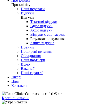
Про клініку
Про клініку
Наші переваги
Відгуки
Відгуки
Текстові відгуки
Відео відгуки
Аудіо відгуки
Відгуки с соц. мереж
Результати лікування
Книга відгуків
Новини
Поширені питання
Обладнання
Наші партнери
Відео
Вакансії
Наші гарантії
Лікарі
Ціни
Контакти
Кропивницький
uk