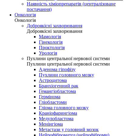
Наявність хіміопрепаратів (централізоване
постачання)
Онкологія
Онкологія
Доброякісні захворювання
Доброякісні захворювання
Мамологія
Гінекологія
Проктологія
Урологія
Пухлини центральної нервової системи
Пухлини центральної нервової системи
Аденома гіпофізу
Пухлини головного мозку
Астроцитома
Бранхіогенний рак
Гемангіобластома
Гермінома
Гліобластоми
Гліома головного мозку
Краніофарингіома
Медулобластома
Менінгіома
Метастази у головний мозок
Нейрофіброматоз (нейрофіброми)