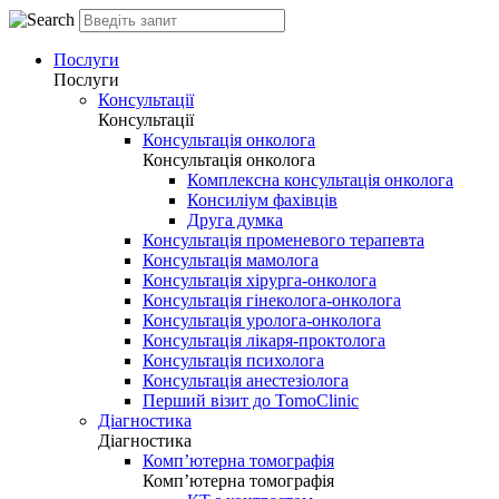
Послуги
Послуги
Консультації
Консультації
Консультація онколога
Консультація онколога
Комплексна консультація онколога
Консиліум фахівців
Друга думка
Консультація променевого терапевта
Консультація мамолога
Консультація хірурга-онколога
Консультація гінеколога-онколога
Консультація уролога-онколога
Консультація лікаря-проктолога
Консультація психолога
Консультація анестезіолога
Перший візит до TomoClinic
Діагностика
Діагностика
Комп’ютерна томографія
Комп’ютерна томографія