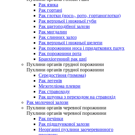
Рак язика
Рак гортані
Рак глотки (носо-, рото, гортаноглотки)
Рак верхньої і нижньої губи
Рак щитоподібної залози
Рак мигдалин
Рак слинних залоз
Рак верхньої і нижньої щелепи
Рак порожнини носа і придаткових пазух
Рак порожнини рота
Бранхіогенний рак шиї
Пухлини органів грудної порожнини
Пухлини органів грудної порожнини
Середостіння (тимома)
Рак легенів
Мезотеліома плеври
Рак стравоходу
Рак шлунка з переходом на стравохід
Рак молочної залози
Пухлини органів черевної порожнини
Пухлини органів черевної порожнини
Рак печінки
Рак підшлункової залози
Неорганні пухлини заочеревинного
простору