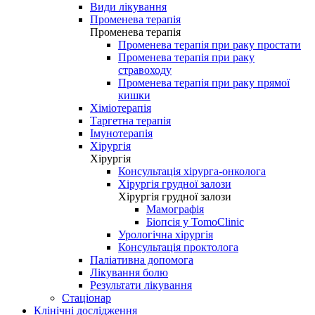
Види лікування
Променева терапія
Променева терапія
Променева терапія при раку простати
Променева терапія при раку
стравоходу
Променева терапія при раку прямої
кишки
Хіміотерапія
Таргетна терапія
Імунотерапія
Хірургія
Хірургія
Консультація хірурга-онколога
Хірургія грудної залози
Хірургія грудної залози
Мамографія
Біопсія у TomoClinic
Урологічна хірургія
Консультація проктолога
Паліативна допомога
Лікування болю
Результати лікування
Стаціонар
Клінічні дослідження