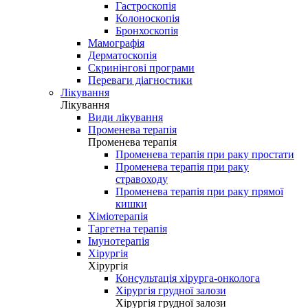
Гастроскопія
Колоноскопія
Бронхоскопія
Мамографія
Дерматоскопія
Скринінгові програми
Переваги діагностики
Лікування
Лікування
Види лікування
Променева терапія
Променева терапія
Променева терапія при раку простати
Променева терапія при раку
стравоходу
Променева терапія при раку прямої
кишки
Хіміотерапія
Таргетна терапія
Імунотерапія
Хірургія
Хірургія
Консультація хірурга-онколога
Хірургія грудної залози
Хірургія грудної залози