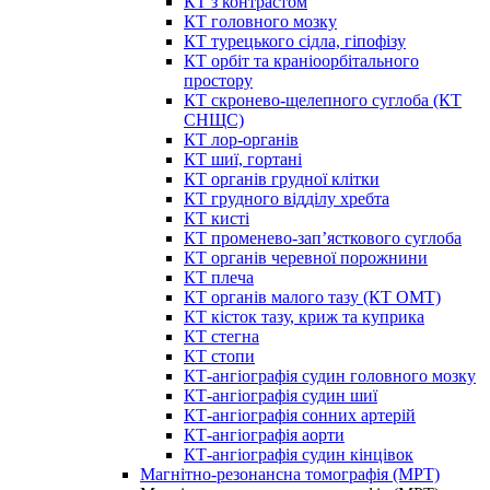
КТ з контрастом
КТ головного мозку
КТ турецького сідла, гіпофізу
КТ орбіт та краніоорбітального
простору
КТ скронево-щелепного суглоба (КТ
СНЩС)
КТ лор-органів
КТ шиї, гортані
КТ органів грудної клітки
КТ грудного відділу хребта
КТ кисті
КТ променево-зап’ясткового суглоба
КТ органів черевної порожнини
КТ плеча
КТ органів малого тазу (КТ ОМТ)
КТ кісток тазу, криж та куприка
КТ стегна
КТ стопи
КТ-ангіографія судин головного мозку
КТ-ангіографія судин шиї
КТ-ангіографія сонних артерій
КТ-ангіографія аорти
КТ-ангіографія судин кінцівок
Магнітно-резонансна томографія (МРТ)