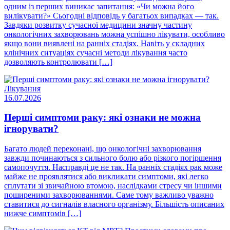
одним із перших виникає запитання: «Чи можна його
вилікувати?» Сьогодні відповідь у багатьох випадках — так.
Завдяки розвитку сучасної медицини значну частину
онкологічних захворювань можна успішно лікувати, особливо
якщо вони виявлені на ранніх стадіях. Навіть у складних
клінічних ситуаціях сучасні методи лікування часто
дозволяють контролювати […]
Лікування
16.07.2026
Перші симптоми раку: які ознаки не можна
ігнорувати?
Багато людей переконані, що онкологічні захворювання
завжди починаються з сильного болю або різкого погіршення
самопочуття. Насправді це не так. На ранніх стадіях рак може
майже не проявлятися або викликати симптоми, які легко
сплутати зі звичайною втомою, наслідками стресу чи іншими
поширеними захворюваннями. Саме тому важливо уважно
ставитися до сигналів власного організму. Більшість описаних
нижче симптомів […]