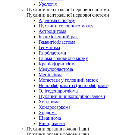
Урологія
Пухлини центральної нервової системи
Пухлини центральної нервової системи
Аденома гіпофізу
Пухлини головного мозку
Астроцитома
Бранхіогенний рак
Гемангіобластома
Гермінома
Гліобластоми
Гліома головного мозку
Краніофарингіома
Медулобластома
Менінгіома
Метастази у головний мозок
Нейрофіброматоз (нейрофіброми)
Олігодендрогліома
Пухлини шишкоподібної залози
Хондрома
Хондросаркома
Хордома
Шваннома
Епендимома
Пухлини органів голови і шиї
Пухлини органів голови і шиї