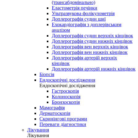
(трансабдомінально)
Еластометрія печінки
Ультразвукова фолікулометрія
Доплерографія судин шиї
Ехокардіографія з доплерівським
аналізом
Доплерографія судин верхніх кінцівок
Доплерографія судин нижніх кінцівок
Доплерографія вен верхніх кінцівок
Доплерографія вен нижніх кінцівок
Доплерографія артерій верхніх
кінцівок
Доплерографія артерій нижніх кінцівок
Біопсія
Ендоскопічні дослідження
Ендоскопічні дослідження
Гастроскопія
Колоноскопія
Бронхоскопія
Мамографія
Дерматоскопія
Скринінгові програми
Переваги діагностики
Лікування
Лікування