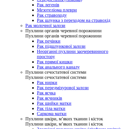
Рак легенів
Мезотеліома плеври
Рак стравоходу
Рак шлунка з переходом на стравохід
Рак молочної залози
Пухлини органів черевної порожнини
Пухлини органів черевної порожнини
Рак печінки
Рак підшлункової залози
Неорганні пухлини заочеревинного
простору
Рак прямої кишки
Рак анального каналу
Пухлини сечостатевої системи
Пухлини сечостатевої системи
Рак нирки
Рак передміхурової залози
Рак яєчка
Рак яєчників
Рак шийки матки
Рак тіла матки
Саркома матки
Пухлини шкіри, м’яких тканин і кісток
Пухлини шкіри, м’яких тканин і кісток