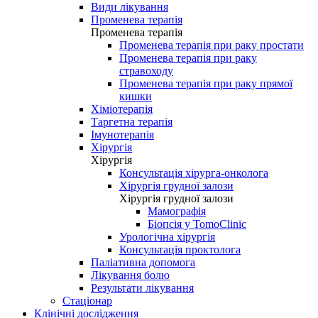
Види лікування
Променева терапія
Променева терапія
Променева терапія при раку простати
Променева терапія при раку
стравоходу
Променева терапія при раку прямої
кишки
Хіміотерапія
Таргетна терапія
Імунотерапія
Хірургія
Хірургія
Консультація хірурга-онколога
Хірургія грудної залози
Хірургія грудної залози
Мамографія
Біопсія у TomoClinic
Урологічна хірургія
Консультація проктолога
Паліативна допомога
Лікування болю
Результати лікування
Стаціонар
Клінічні дослідження