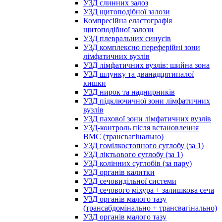
УЗД слинних залоз
УЗД щитоподібної залози
Компресійна еластографія
щитоподібної залози
УЗД плевральних синусів
УЗД комплексно переферійні зони
лімфатичних вузлів
УЗД лімфатичних вузлів: шийна зона
УЗД шлунку та дванадцятипалої
кишки
УЗД нирок та наднирників
УЗД підключичної зони лімфатичних
вузлів
УЗД пахової зони лімфатичних вузлів
УЗД-контроль після встановлення
ВМС (трансвагінально)
УЗД гомілкостопного суглобу (за 1)
УЗД ліктьового суглобу (за 1)
УЗД колінних суглобів (за пару)
УЗД органів калитки
УЗД сечовидільної системи
УЗД сечового міхура + залишкова сеча
УЗД органів малого тазу
(трансабдомінально + трансвагінально)
УЗД органів малого тазу