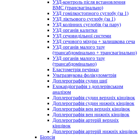
УЗД-контроль після встановлення
ВМС (трансвагінально)
УЗД гомілкостопного суглобу (за 1)
УЗД ліктьового суглобу (за 1)
УЗД колінних суглобів (за пару)
УЗД органів калитки
УЗД сечовидільної системи
УЗД сечового міхура + залишкова сеча
УЗД органів малого тазу
(трансабдомінально + трансвагінально)
УЗД органів малого тазу
(трансабдомінально)
Еластометрія печінки
Ультразвукова фолікулометрія
Доплерографія судин шиї
Ехокардіографія з доплерівським
аналізом
Доплерографія судин верхніх кінцівок
Доплерографія судин нижніх кінцівок
Доплерографія вен верхніх кінцівок
Доплерографія вен нижніх кінцівок
Доплерографія артерій верхніх
кінцівок
Доплерографія артерій нижніх кінцівок
Біопсія