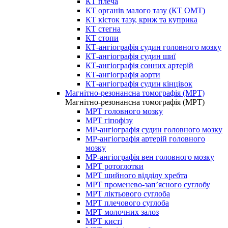
КТ плеча
КТ органів малого тазу (КТ ОМТ)
КТ кісток тазу, криж та куприка
КТ стегна
КТ стопи
КТ-ангіографія судин головного мозку
КТ-ангіографія судин шиї
КТ-ангіографія сонних артерій
КТ-ангіографія аорти
КТ-ангіографія судин кінцівок
Магнітно-резонансна томографія (МРТ)
Магнітно-резонансна томографія (МРТ)
МРТ головного мозку
МРТ гіпофізу
МР-ангіографія судин головного мозку
МР-ангіографія артерій головного
мозку
МР-ангіографія вен головного мозку
МРТ ротоглотки
МРТ шийного відділу хребта
МРТ променево-зап’ясного суглобу
МРТ ліктьового суглоба
МРТ плечового суглоба
МРТ молочних залоз
МРТ кисті