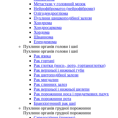
Метастази у головний мозок
Нейрофіброматоз (нейрофіброми)
Олігодендрогліома
Пухлини шишкоподібної залози
Хондрома
Хондросаркома
Хордома
Шваннома
Епендимома
Пухлини органів голови і шиї
Пухлини органів голови і шиї
Рак язика
Рак гортані
Рак глотки (носо-, рото, гортаноглотки)
Рак верхньої і нижньої губи
Рак щитоподібної залози
Рак мигдалин
Рак слинних залоз
Рак верхньої і нижньої щелепи
Рак порожнини носа і придаткових пазух
Рак порожнини рота
Бранхіогенний рак шиї
Пухлини органів грудної порожнини
Пухлини органів грудної порожнини
Середостіння (тимома)