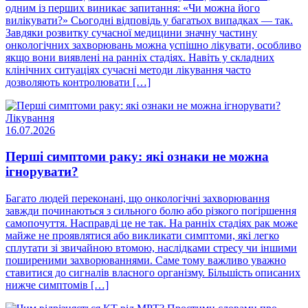
одним із перших виникає запитання: «Чи можна його
вилікувати?» Сьогодні відповідь у багатьох випадках — так.
Завдяки розвитку сучасної медицини значну частину
онкологічних захворювань можна успішно лікувати, особливо
якщо вони виявлені на ранніх стадіях. Навіть у складних
клінічних ситуаціях сучасні методи лікування часто
дозволяють контролювати […]
Лікування
16.07.2026
Перші симптоми раку: які ознаки не можна
ігнорувати?
Багато людей переконані, що онкологічні захворювання
завжди починаються з сильного болю або різкого погіршення
самопочуття. Насправді це не так. На ранніх стадіях рак може
майже не проявлятися або викликати симптоми, які легко
сплутати зі звичайною втомою, наслідками стресу чи іншими
поширеними захворюваннями. Саме тому важливо уважно
ставитися до сигналів власного організму. Більшість описаних
нижче симптомів […]