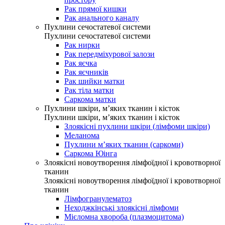
Рак прямої кишки
Рак анального каналу
Пухлини сечостатевої системи
Пухлини сечостатевої системи
Рак нирки
Рак передміхурової залози
Рак яєчка
Рак яєчників
Рак шийки матки
Рак тіла матки
Саркома матки
Пухлини шкіри, м’яких тканин і кісток
Пухлини шкіри, м’яких тканин і кісток
Злоякісні пухлини шкіри (лімфоми шкіри)
Меланома
Пухлини м’яких тканин (саркоми)
Саркома Юінга
Злоякісні новоутворення лімфоїдної і кровотворної
тканин
Злоякісні новоутворення лімфоїдної і кровотворної
тканин
Лімфогранулематоз
Неходжкінські злоякісні лімфоми
Мієломна хвороба (плазмоцитома)