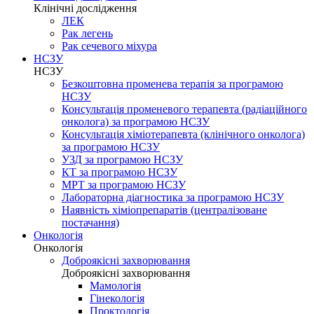
Клінічні дослідження
ЛЕК
Рак легень
Рак сечевого міхура
НСЗУ
НСЗУ
Безкоштовна променева терапія за програмою
НСЗУ
Консультація променевого терапевта (радіаційного
онколога) за програмою НСЗУ
Консультація хіміотерапевта (клінічного онколога)
за програмою НСЗУ
УЗД за програмою НСЗУ
КТ за програмою НСЗУ
МРТ за програмою НСЗУ
Лабораторна діагностика за програмою НСЗУ
Наявність хіміопрепаратів (централізоване
постачання)
Онкологія
Онкологія
Доброякісні захворювання
Доброякісні захворювання
Мамологія
Гінекологія
Проктологія