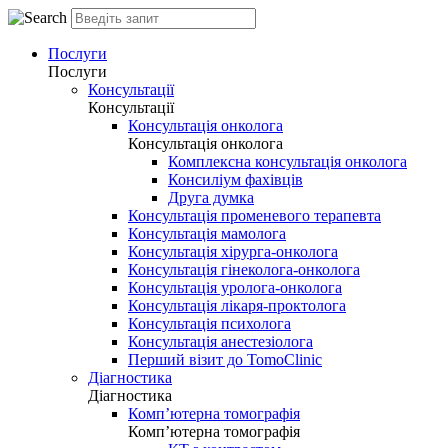
Послуги
Послуги
Консультації
Консультації
Консультація онколога
Консультація онколога
Комплексна консультація онколога
Консиліум фахівців
Друга думка
Консультація променевого терапевта
Консультація мамолога
Консультація хірурга-онколога
Консультація гінеколога-онколога
Консультація уролога-онколога
Консультація лікаря-проктолога
Консультація психолога
Консультація анестезіолога
Перший візит до TomoClinic
Діагностика
Діагностика
Комп’ютерна томографія
Комп’ютерна томографія