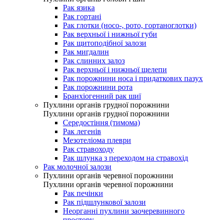
Рак язика
Рак гортані
Рак глотки (носо-, рото, гортаноглотки)
Рак верхньої і нижньої губи
Рак щитоподібної залози
Рак мигдалин
Рак слинних залоз
Рак верхньої і нижньої щелепи
Рак порожнини носа і придаткових пазух
Рак порожнини рота
Бранхіогенний рак шиї
Пухлини органів грудної порожнини
Пухлини органів грудної порожнини
Середостіння (тимома)
Рак легенів
Мезотеліома плеври
Рак стравоходу
Рак шлунка з переходом на стравохід
Рак молочної залози
Пухлини органів черевної порожнини
Пухлини органів черевної порожнини
Рак печінки
Рак підшлункової залози
Неорганні пухлини заочеревинного
простору