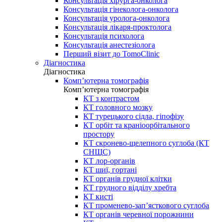
Консультація хірурга-онколога
Консультація гінеколога-онколога
Консультація уролога-онколога
Консультація лікаря-проктолога
Консультація психолога
Консультація анестезіолога
Перший візит до TomoClinic
Діагностика
Діагностика
Комп’ютерна томографія
Комп’ютерна томографія
КТ з контрастом
КТ головного мозку
КТ турецького сідла, гіпофізу
КТ орбіт та краніоорбітального
простору
КТ скронево-щелепного суглоба (КТ
СНЩС)
КТ лор-органів
КТ шиї, гортані
КТ органів грудної клітки
КТ грудного відділу хребта
КТ кисті
КТ променево-зап’ясткового суглоба
КТ органів черевної порожнини