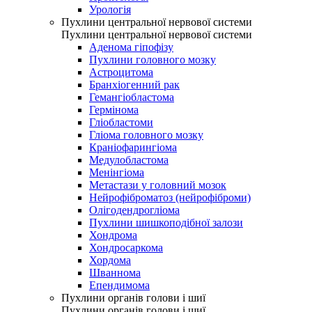
Урологія
Пухлини центральної нервової системи
Пухлини центральної нервової системи
Аденома гіпофізу
Пухлини головного мозку
Астроцитома
Бранхіогенний рак
Гемангіобластома
Гермінома
Гліобластоми
Гліома головного мозку
Краніофарингіома
Медулобластома
Менінгіома
Метастази у головний мозок
Нейрофіброматоз (нейрофіброми)
Олігодендрогліома
Пухлини шишкоподібної залози
Хондрома
Хондросаркома
Хордома
Шваннома
Епендимома
Пухлини органів голови і шиї
Пухлини органів голови і шиї