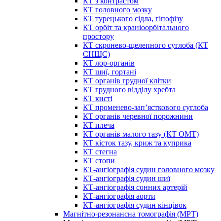
КТ з контрастом
КТ головного мозку
КТ турецького сідла, гіпофізу
КТ орбіт та краніоорбітального
простору
КТ скронево-щелепного суглоба (КТ
СНЩС)
КТ лор-органів
КТ шиї, гортані
КТ органів грудної клітки
КТ грудного відділу хребта
КТ кисті
КТ променево-зап’ясткового суглоба
КТ органів черевної порожнини
КТ плеча
КТ органів малого тазу (КТ ОМТ)
КТ кісток тазу, криж та куприка
КТ стегна
КТ стопи
КТ-ангіографія судин головного мозку
КТ-ангіографія судин шиї
КТ-ангіографія сонних артерій
КТ-ангіографія аорти
КТ-ангіографія судин кінцівок
Магнітно-резонансна томографія (МРТ)