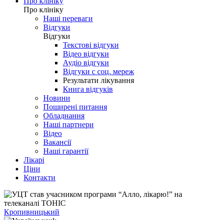
Про клініку
Про клініку
Наші переваги
Відгуки
Відгуки
Текстові відгуки
Відео відгуки
Аудіо відгуки
Відгуки с соц. мереж
Результати лікування
Книга відгуків
Новини
Поширені питання
Обладнання
Наші партнери
Відео
Вакансії
Наші гарантії
Лікарі
Ціни
Контакти
Кропивницький