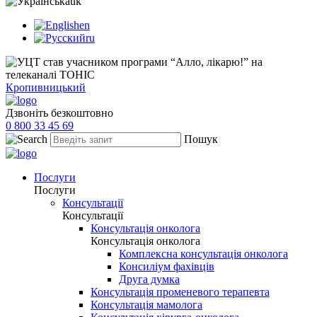
uk
en
ru
Кропивницький
Дзвоніть безкоштовно
0 800 33 45 69
Пошук
Послуги
Послуги
Консультації
Консультації
Консультація онколога
Консультація онколога
Комплексна консультація онколога
Консиліум фахівців
Друга думка
Консультація променевого терапевта
Консультація мамолога