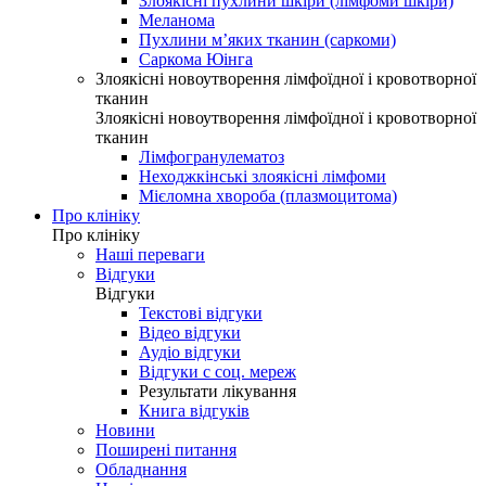
Злоякісні пухлини шкіри (лімфоми шкіри)
Меланома
Пухлини м’яких тканин (саркоми)
Саркома Юінга
Злоякісні новоутворення лімфоїдної і кровотворної
тканин
Злоякісні новоутворення лімфоїдної і кровотворної
тканин
Лімфогранулематоз
Неходжкінські злоякісні лімфоми
Мієломна хвороба (плазмоцитома)
Про клініку
Про клініку
Наші переваги
Відгуки
Відгуки
Текстові відгуки
Відео відгуки
Аудіо відгуки
Відгуки с соц. мереж
Результати лікування
Книга відгуків
Новини
Поширені питання
Обладнання