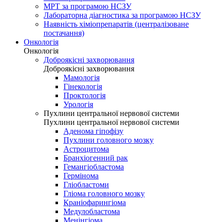
МРТ за програмою НСЗУ
Лабораторна діагностика за програмою НСЗУ
Наявність хіміопрепаратів (централізоване
постачання)
Онкологія
Онкологія
Доброякісні захворювання
Доброякісні захворювання
Мамологія
Гінекологія
Проктологія
Урологія
Пухлини центральної нервової системи
Пухлини центральної нервової системи
Аденома гіпофізу
Пухлини головного мозку
Астроцитома
Бранхіогенний рак
Гемангіобластома
Гермінома
Гліобластоми
Гліома головного мозку
Краніофарингіома
Медулобластома
Менінгіома