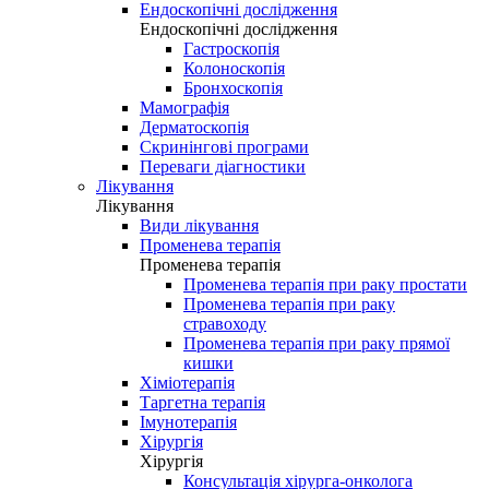
Ендоскопічні дослідження
Ендоскопічні дослідження
Гастроскопія
Колоноскопія
Бронхоскопія
Мамографія
Дерматоскопія
Скринінгові програми
Переваги діагностики
Лікування
Лікування
Види лікування
Променева терапія
Променева терапія
Променева терапія при раку простати
Променева терапія при раку
стравоходу
Променева терапія при раку прямої
кишки
Хіміотерапія
Таргетна терапія
Імунотерапія
Хірургія
Хірургія
Консультація хірурга-онколога