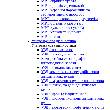
МРТ скрінінг хребта
МРТ органів середньостіння
МРТ черевної порожнини та
заочеревинного простору
МРТ поперекового відділу хребта
МРТ органів малого тазу
МРТ кульшового суглоба
МРТ крижів та куприка
МРТ стопи
Ультразвукова діагностика
Ультразвукова діагностика
УЗД слинних залоз
УЗД щитоподібної залози
Компресійна еластографія
щитоподібної залози
УЗД плевральних синусів
УЗД комплексно переферійні зони
лімфатичних вузлів
УЗД лімфатичних вузлів: шийна зона
УЗД шлунку та дванадцятипалої
кишки
УЗД нирок та наднирників
УЗД підключичної зони лімфатичних
вузлів
УЗД пахової зони лімфатичних вузлів