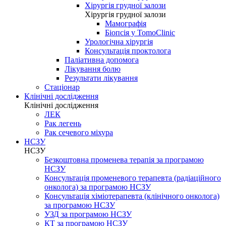
Хірургія грудної залози
Хірургія грудної залози
Мамографія
Біопсія у TomoClinic
Урологічна хірургія
Консультація проктолога
Паліативна допомога
Лікування болю
Результати лікування
Стаціонар
Клінічні дослідження
Клінічні дослідження
ЛЕК
Рак легень
Рак сечевого міхура
НСЗУ
НСЗУ
Безкоштовна променева терапія за програмою
НСЗУ
Консультація променевого терапевта (радіаційного
онколога) за програмою НСЗУ
Консультація хіміотерапевта (клінічного онколога)
за програмою НСЗУ
УЗД за програмою НСЗУ
КТ за програмою НСЗУ