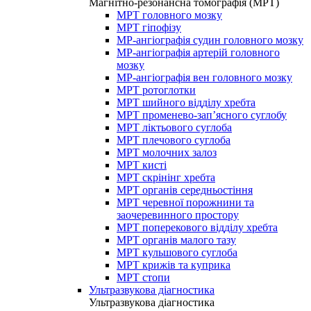
Магнітно-резонансна томографія (МРТ)
МРТ головного мозку
МРТ гіпофізу
МР-ангіографія судин головного мозку
МР-ангіографія артерій головного
мозку
МР-ангіографія вен головного мозку
МРТ ротоглотки
МРТ шийного відділу хребта
МРТ променево-зап’ясного суглобу
МРТ ліктьового суглоба
МРТ плечового суглоба
МРТ молочних залоз
МРТ кисті
МРТ скрінінг хребта
МРТ органів середньостіння
МРТ черевної порожнини та
заочеревинного простору
МРТ поперекового відділу хребта
МРТ органів малого тазу
МРТ кульшового суглоба
МРТ крижів та куприка
МРТ стопи
Ультразвукова діагностика
Ультразвукова діагностика