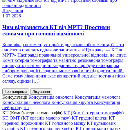
Лікування
1.07.2026
Чим відрізняється КТ від МРТ? Простими
словами про головні відмінності
Коли лікар рекомендує пройти додаткове обстеження, багато
пацієнтів ставлять однакове запитання: «Що краще — КТ чи
МРТ?» Насправді правильної універсальної відповіді не існує.
Комп’ютерна томографія та магнітно-резонансна томографія
вирішують різні медичні завдання. Те, що буде найкращим
вибором для однієї людини, може зовсім не підходити іншій.
Саме тому лікар призначає конкретний вид діагностики після
огляду, оцінки […]
Топ-напрями
Лікування
Консультації
Консультація онколога
Консультація мамолога
Консультація гінеколога
Консультація хірурга
Консультація
нейрохірурга
КТ (Комп’ютерна томографія)
КТ (Комп’ютерна томографія)
КТ ОМТ (КТ органів малого тазу)
КТ грудної клітки
КТ
черевної порожнини
КТ головного мозку
КТ кульшових
суглобів
КТ грудного відділу хребта
КТ придаткових пазух