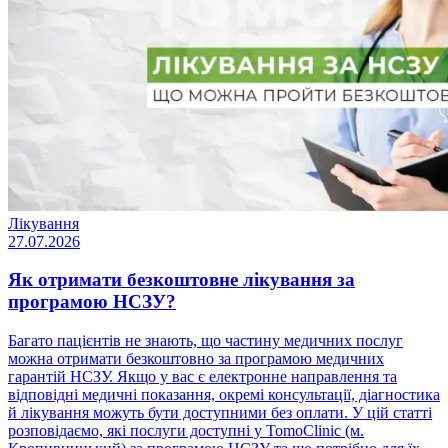
Лікування
27.07.2026
Як отримати безкоштовне лікування за
програмою НСЗУ?
Багато пацієнтів не знають, що частину медичних послуг
можна отримати безкоштовно за програмою медичних
гарантій НСЗУ. Якщо у вас є електронне направлення та
відповідні медичні показання, окремі консультації, діагностика
й лікування можуть бути доступними без оплати. У цій статті
розповідаємо, які послуги доступні у TomoClinic (м.