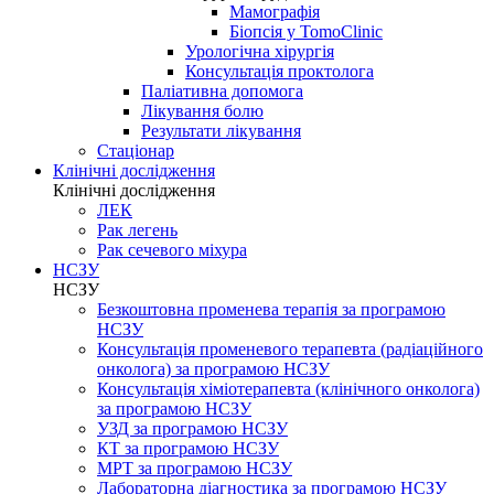
Мамографія
Біопсія у TomoClinic
Урологічна хірургія
Консультація проктолога
Паліативна допомога
Лікування болю
Результати лікування
Стаціонар
Клінічні дослідження
Клінічні дослідження
ЛЕК
Рак легень
Рак сечевого міхура
НСЗУ
НСЗУ
Безкоштовна променева терапія за програмою
НСЗУ
Консультація променевого терапевта (радіаційного
онколога) за програмою НСЗУ
Консультація хіміотерапевта (клінічного онколога)
за програмою НСЗУ
УЗД за програмою НСЗУ
КТ за програмою НСЗУ
МРТ за програмою НСЗУ
Лабораторна діагностика за програмою НСЗУ