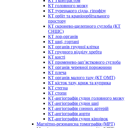
КТ з контрастом
КТ головного мозку
КТ турецького сідла, гіпофізу
КТ орбіт та краніоорбітального
простору
КТ скронево-щелепного суглоба (КТ
СНЩС)
КТ лор-органів
КТ шиї, гортані
КТ органів грудної клітки
КТ грудного відділу хребта
КТ кисті
КТ променево-зап’ясткового суглоба
КТ органів черевної порожнини
КТ плеча
КТ органів малого тазу (КТ ОМТ)
КТ кісток тазу, криж та куприка
КТ стегна
КТ стопи
КТ-ангіографія судин головного мозку
КТ-ангіографія судин шиї
КТ-ангіографія сонних артерій
КТ-ангіографія аорти
КТ-ангіографія судин кінцівок
Магнітно-резонансна томографія (МРТ)