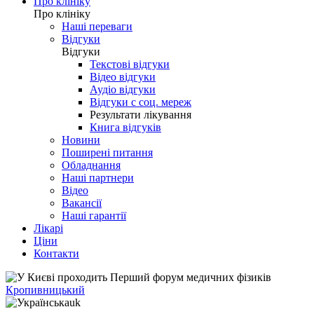
Про клініку
Про клініку
Наші переваги
Відгуки
Відгуки
Текстові відгуки
Відео відгуки
Аудіо відгуки
Відгуки с соц. мереж
Результати лікування
Книга відгуків
Новини
Поширені питання
Обладнання
Наші партнери
Відео
Вакансії
Наші гарантії
Лікарі
Ціни
Контакти
Кропивницький
uk