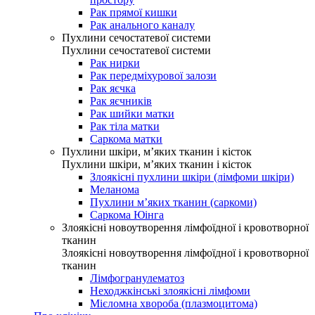
Рак прямої кишки
Рак анального каналу
Пухлини сечостатевої системи
Пухлини сечостатевої системи
Рак нирки
Рак передміхурової залози
Рак яєчка
Рак яєчників
Рак шийки матки
Рак тіла матки
Саркома матки
Пухлини шкіри, м’яких тканин і кісток
Пухлини шкіри, м’яких тканин і кісток
Злоякісні пухлини шкіри (лімфоми шкіри)
Меланома
Пухлини м’яких тканин (саркоми)
Саркома Юінга
Злоякісні новоутворення лімфоїдної і кровотворної
тканин
Злоякісні новоутворення лімфоїдної і кровотворної
тканин
Лімфогранулематоз
Неходжкінські злоякісні лімфоми
Мієломна хвороба (плазмоцитома)