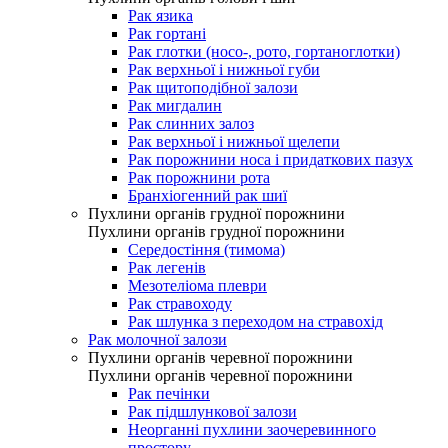
Рак язика
Рак гортані
Рак глотки (носо-, рото, гортаноглотки)
Рак верхньої і нижньої губи
Рак щитоподібної залози
Рак мигдалин
Рак слинних залоз
Рак верхньої і нижньої щелепи
Рак порожнини носа і придаткових пазух
Рак порожнини рота
Бранхіогенний рак шиї
Пухлини органів грудної порожнини
Пухлини органів грудної порожнини
Середостіння (тимома)
Рак легенів
Мезотеліома плеври
Рак стравоходу
Рак шлунка з переходом на стравохід
Рак молочної залози
Пухлини органів черевної порожнини
Пухлини органів черевної порожнини
Рак печінки
Рак підшлункової залози
Неорганні пухлини заочеревинного
простору