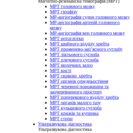
Магнітно-резонансна томографія (МРТ)
МРТ головного мозку
МРТ гіпофізу
МР-ангіографія судин головного мозку
МР-ангіографія артерій головного
мозку
МР-ангіографія вен головного мозку
МРТ ротоглотки
МРТ шийного відділу хребта
МРТ променево-зап’ясного суглобу
МРТ ліктьового суглоба
МРТ плечового суглоба
МРТ молочних залоз
МРТ кисті
МРТ скрінінг хребта
МРТ органів середньостіння
МРТ черевної порожнини та
заочеревинного простору
МРТ поперекового відділу хребта
МРТ органів малого тазу
МРТ кульшового суглоба
МРТ крижів та куприка
МРТ стопи
Ультразвукова діагностика
Ультразвукова діагностика