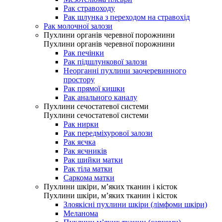
Рак стравоходу
Рак шлунка з переходом на стравохід
Рак молочної залози
Пухлини органів черевної порожнини
Пухлини органів черевної порожнини
Рак печінки
Рак підшлункової залози
Неорганні пухлини заочеревинного
простору
Рак прямої кишки
Рак анального каналу
Пухлини сечостатевої системи
Пухлини сечостатевої системи
Рак нирки
Рак передміхурової залози
Рак яєчка
Рак яєчників
Рак шийки матки
Рак тіла матки
Саркома матки
Пухлини шкіри, м’яких тканин і кісток
Пухлини шкіри, м’яких тканин і кісток
Злоякісні пухлини шкіри (лімфоми шкіри)
Меланома