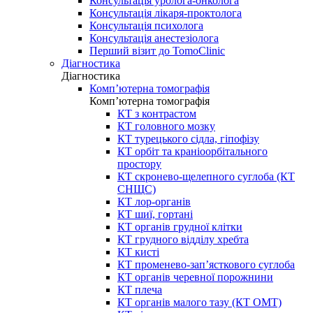
Консультація уролога-онколога
Консультація лікаря-проктолога
Консультація психолога
Консультація анестезіолога
Перший візит до TomoClinic
Діагностика
Діагностика
Комп’ютерна томографія
Комп’ютерна томографія
КТ з контрастом
КТ головного мозку
КТ турецького сідла, гіпофізу
КТ орбіт та краніоорбітального
простору
КТ скронево-щелепного суглоба (КТ
СНЩС)
КТ лор-органів
КТ шиї, гортані
КТ органів грудної клітки
КТ грудного відділу хребта
КТ кисті
КТ променево-зап’ясткового суглоба
КТ органів черевної порожнини
КТ плеча
КТ органів малого тазу (КТ ОМТ)