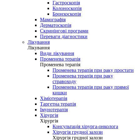
Гастроскопія
Колоноскопія
Бронхоскопія
Мамографія
Дерматоскопія
Скринінгові програми
Переваги діагностики
Лікування
Лікування
Види лікування
Променева терапія
Променева терапія
Променева терапія при раку простати
Променева терапія при раку
стравоходу
Променева терапія при раку прямої
кишки
Хіміотерапія
Таргетна терапія
Імунотерапія
Хірургія
Хірургія
Консультація хірурга-онколога
Хірургія грудної залози
Хірургія грудної залози