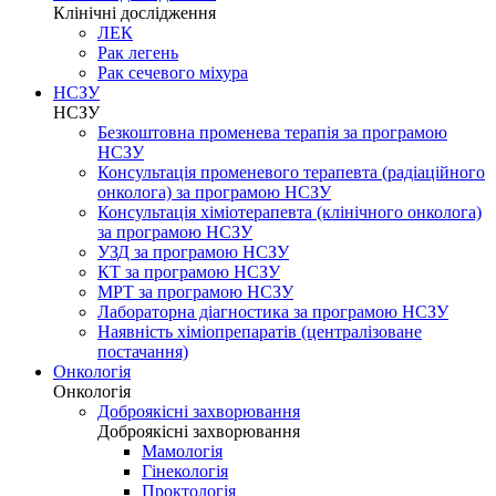
Клінічні дослідження
ЛЕК
Рак легень
Рак сечевого міхура
НСЗУ
НСЗУ
Безкоштовна променева терапія за програмою
НСЗУ
Консультація променевого терапевта (радіаційного
онколога) за програмою НСЗУ
Консультація хіміотерапевта (клінічного онколога)
за програмою НСЗУ
УЗД за програмою НСЗУ
КТ за програмою НСЗУ
МРТ за програмою НСЗУ
Лабораторна діагностика за програмою НСЗУ
Наявність хіміопрепаратів (централізоване
постачання)
Онкологія
Онкологія
Доброякісні захворювання
Доброякісні захворювання
Мамологія
Гінекологія
Проктологія