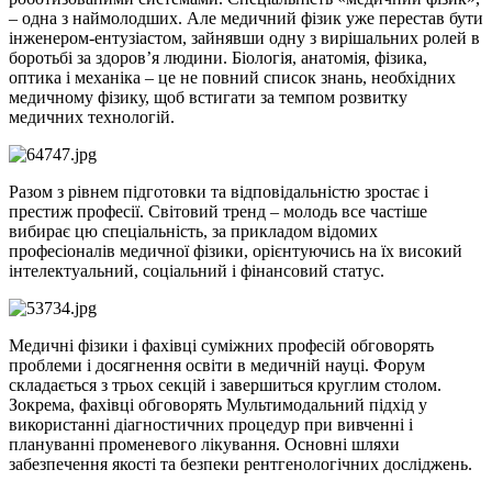
– одна з наймолодших. Але медичний фізик уже перестав бути
інженером-ентузіастом, зайнявши одну з вирішальних ролей в
боротьбі за здоров’я людини. Біологія, анатомія, фізика,
оптика і механіка – це не повний список знань, необхідних
медичному фізику, щоб встигати за темпом розвитку
медичних технологій.
Разом з рівнем підготовки та відповідальністю зростає і
престиж професії. Світовий тренд – молодь все частіше
вибирає цю спеціальність, за прикладом відомих
професіоналів медичної фізики, орієнтуючись на їх високий
інтелектуальний, соціальний і фінансовий статус.
Медичні фізики і фахівці суміжних професій обговорять
проблеми і досягнення освіти в медичній науці. Форум
складається з трьох секцій і завершиться круглим столом.
Зокрема, фахівці обговорять Мультимодальний підхід у
використанні діагностичних процедур при вивченні і
плануванні променевого лікування. Основні шляхи
забезпечення якості та безпеки рентгенологічних досліджень.