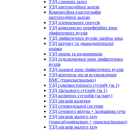
УЗД слинних залоз
УЗД щитоподібної залози
Компресійна еластографія
щитоподібної залози
УЗД плевральних синусів
УЗД комплексно переферійні зони
лімфатичних вузлів
УЗД лімфатичних вузлів: шийна зона
УЗД шлунку та дванадцятипалої
кишки
УЗД нирок та наднирників
УЗД підключичної зони лімфатичних
вузлів
УЗД пахової зони лімфатичних вузлів
УЗД-контроль після встановлення
ВМС (трансвагінально)
УЗД гомілкостопного суглобу (за 1)
УЗД ліктьового суглобу (за 1)
УЗД колінних суглобів (за пару)
УЗД органів калитки
УЗД сечовидільної системи
УЗД сечового міхура + залишкова сеча
УЗД органів малого тазу
(трансабдомінально + трансвагінально)
УЗД органів малого тазу