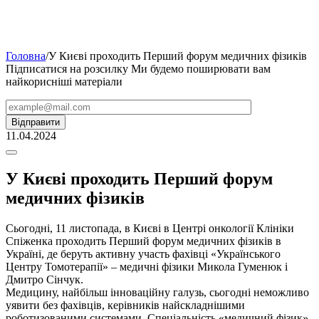
Головна
/
У Києві проходить Перший форум медичних фізиків
Підписатися на розсилку
Ми будемо поширювати вам
найкорисніші матеріали
11.04.2024
У Києві проходить Перший форум
медичних фізиків
Cьогодні, 11 листопада, в Києві в Центрі онкології Клініки
Спіженка проходить Перший форум медичних фізиків в
Україні, де беруть активну участь фахівці «Українського
Центру Томотерапії» – медичні фізики Микола Гуменюк і
Дмитро Сінчук.
Медицину, найбільш інноваційну галузь, сьогодні неможливо
уявити без фахівців, керівників найскладнішими
роботизованими системами. Спеціальність «медичний фізик»,