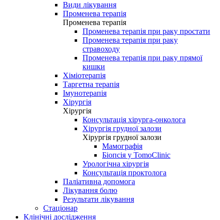
Види лікування
Променева терапія
Променева терапія
Променева терапія при раку простати
Променева терапія при раку
стравоходу
Променева терапія при раку прямої
кишки
Хіміотерапія
Таргетна терапія
Імунотерапія
Хірургія
Хірургія
Консультація хірурга-онколога
Хірургія грудної залози
Хірургія грудної залози
Мамографія
Біопсія у TomoClinic
Урологічна хірургія
Консультація проктолога
Паліативна допомога
Лікування болю
Результати лікування
Стаціонар
Клінічні дослідження