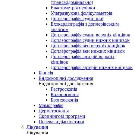
(трансабдомінально)
Еластометрія печінки
Ультразвукова фолікулометрія
Доплерографія судин шиї
Ехокардіографія з доплерівським
аналізом
Доплерографія судин верхніх кінцівок
Доплерографія судин нижніх кінцівок
Доплерографія вен верхніх кінцівок
Доплерографія вен нижніх кінцівок
Доплерографія артерій верхніх
кінцівок
Доплерографія артерій нижніх кінцівок
Біопсія
Ендоскопічні дослідження
Ендоскопічні дослідження
Гастроскопія
Колоноскопія
Бронхоскопія
Мамографія
Дерматоскопія
Скринінгові програми
Переваги діагностики
Лікування
Лікування