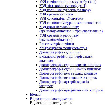
УЗД гомілкостопного суглобу (за 1)
УЗД ліктьового суглобу (за 1)
УЗД колінних суглобів (за пару)
УЗД органів калитки
УЗД сечовидільної системи
УЗД сечового міхура + залишкова сеча
УЗД органів малого тазу
(трансабдомінально + трансвагінально)
УЗД органів малого тазу
(трансабдомінально)
Еластометрія печінки
Ультразвукова фолікулометрія
Доплерографія судин шиї
Ехокардіографія з доплерівським
аналізом
Доплерографія судин верхніх кінцівок
Доплерографія судин нижніх кінцівок
Доплерографія вен верхніх кінцівок
Доплерографія вен нижніх кінцівок
Доплерографія артерій верхніх
кінцівок
Доплерографія артерій нижніх кінцівок
Біопсія
Ендоскопічні дослідження
Ендоскопічні дослідження