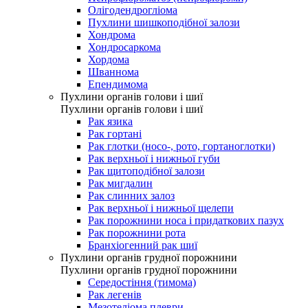
Олігодендрогліома
Пухлини шишкоподібної залози
Хондрома
Хондросаркома
Хордома
Шваннома
Епендимома
Пухлини органів голови і шиї
Пухлини органів голови і шиї
Рак язика
Рак гортані
Рак глотки (носо-, рото, гортаноглотки)
Рак верхньої і нижньої губи
Рак щитоподібної залози
Рак мигдалин
Рак слинних залоз
Рак верхньої і нижньої щелепи
Рак порожнини носа і придаткових пазух
Рак порожнини рота
Бранхіогенний рак шиї
Пухлини органів грудної порожнини
Пухлини органів грудної порожнини
Середостіння (тимома)
Рак легенів
Мезотеліома плеври