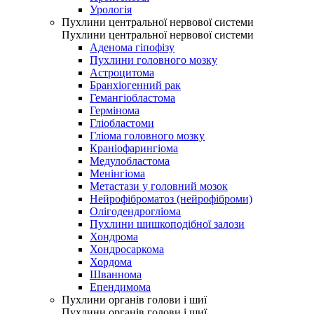
Урологія
Пухлини центральної нервової системи
Пухлини центральної нервової системи
Аденома гіпофізу
Пухлини головного мозку
Астроцитома
Бранхіогенний рак
Гемангіобластома
Гермінома
Гліобластоми
Гліома головного мозку
Краніофарингіома
Медулобластома
Менінгіома
Метастази у головний мозок
Нейрофіброматоз (нейрофіброми)
Олігодендрогліома
Пухлини шишкоподібної залози
Хондрома
Хондросаркома
Хордома
Шваннома
Епендимома
Пухлини органів голови і шиї
Пухлини органів голови і шиї