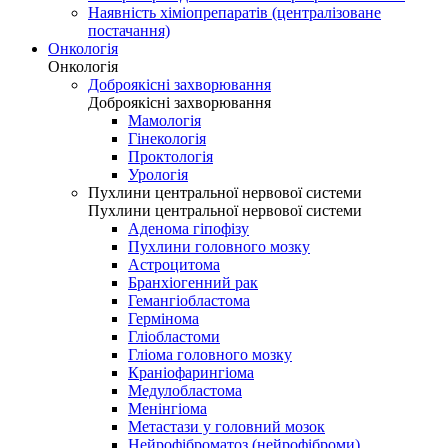
Наявність хіміопрепаратів (централізоване
постачання)
Онкологія
Онкологія
Доброякісні захворювання
Доброякісні захворювання
Мамологія
Гінекологія
Проктологія
Урологія
Пухлини центральної нервової системи
Пухлини центральної нервової системи
Аденома гіпофізу
Пухлини головного мозку
Астроцитома
Бранхіогенний рак
Гемангіобластома
Гермінома
Гліобластоми
Гліома головного мозку
Краніофарингіома
Медулобластома
Менінгіома
Метастази у головний мозок
Нейрофіброматоз (нейрофіброми)