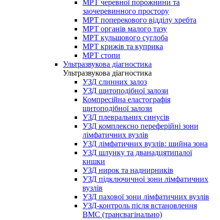
МРТ черевної порожнини та
заочеревинного простору
МРТ поперекового відділу хребта
МРТ органів малого тазу
МРТ кульшового суглоба
МРТ крижів та куприка
МРТ стопи
Ультразвукова діагностика
Ультразвукова діагностика
УЗД слинних залоз
УЗД щитоподібної залози
Компресійна еластографія
щитоподібної залози
УЗД плевральних синусів
УЗД комплексно переферійні зони
лімфатичних вузлів
УЗД лімфатичних вузлів: шийна зона
УЗД шлунку та дванадцятипалої
кишки
УЗД нирок та наднирників
УЗД підключичної зони лімфатичних
вузлів
УЗД пахової зони лімфатичних вузлів
УЗД-контроль після встановлення
ВМС (трансвагінально)