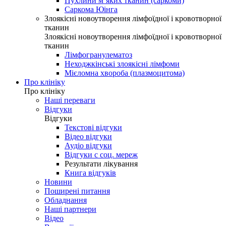
Пухлини м’яких тканин (саркоми)
Саркома Юінга
Злоякісні новоутворення лімфоїдної і кровотворної
тканин
Злоякісні новоутворення лімфоїдної і кровотворної
тканин
Лімфогранулематоз
Неходжкінські злоякісні лімфоми
Мієломна хвороба (плазмоцитома)
Про клініку
Про клініку
Наші переваги
Відгуки
Відгуки
Текстові відгуки
Відео відгуки
Аудіо відгуки
Відгуки с соц. мереж
Результати лікування
Книга відгуків
Новини
Поширені питання
Обладнання
Наші партнери
Відео