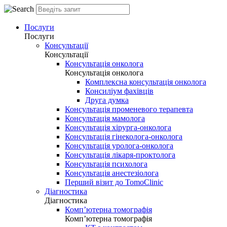
Послуги
Послуги
Консультації
Консультації
Консультація онколога
Консультація онколога
Комплексна консультація онколога
Консиліум фахівців
Друга думка
Консультація променевого терапевта
Консультація мамолога
Консультація хірурга-онколога
Консультація гінеколога-онколога
Консультація уролога-онколога
Консультація лікаря-проктолога
Консультація психолога
Консультація анестезіолога
Перший візит до TomoClinic
Діагностика
Діагностика
Комп’ютерна томографія
Комп’ютерна томографія