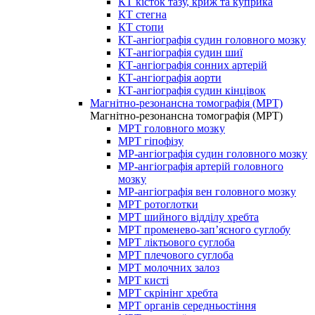
КТ кісток тазу, криж та куприка
КТ стегна
КТ стопи
КТ-ангіографія судин головного мозку
КТ-ангіографія судин шиї
КТ-ангіографія сонних артерій
КТ-ангіографія аорти
КТ-ангіографія судин кінцівок
Магнітно-резонансна томографія (МРТ)
Магнітно-резонансна томографія (МРТ)
МРТ головного мозку
МРТ гіпофізу
МР-ангіографія судин головного мозку
МР-ангіографія артерій головного
мозку
МР-ангіографія вен головного мозку
МРТ ротоглотки
МРТ шийного відділу хребта
МРТ променево-зап’ясного суглобу
МРТ ліктьового суглоба
МРТ плечового суглоба
МРТ молочних залоз
МРТ кисті
МРТ скрінінг хребта
МРТ органів середньостіння