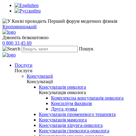
en
ru
Кропивницький
Дзвоніть безкоштовно
0 800 33 45 69
Пошук
Послуги
Послуги
Консультації
Консультації
Консультація онколога
Консультація онколога
Комплексна консультація онколога
Консиліум фахівців
Друга думка
Консультація променевого терапевта
Консультація мамолога
Консультація хірурга-онколога
Консультація гінеколога-онколога