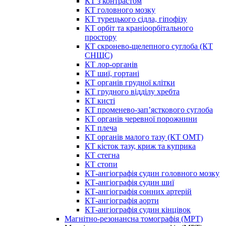
КТ з контрастом
КТ головного мозку
КТ турецького сідла, гіпофізу
КТ орбіт та краніоорбітального
простору
КТ скронево-щелепного суглоба (КТ
СНЩС)
КТ лор-органів
КТ шиї, гортані
КТ органів грудної клітки
КТ грудного відділу хребта
КТ кисті
КТ променево-зап’ясткового суглоба
КТ органів черевної порожнини
КТ плеча
КТ органів малого тазу (КТ ОМТ)
КТ кісток тазу, криж та куприка
КТ стегна
КТ стопи
КТ-ангіографія судин головного мозку
КТ-ангіографія судин шиї
КТ-ангіографія сонних артерій
КТ-ангіографія аорти
КТ-ангіографія судин кінцівок
Магнітно-резонансна томографія (МРТ)