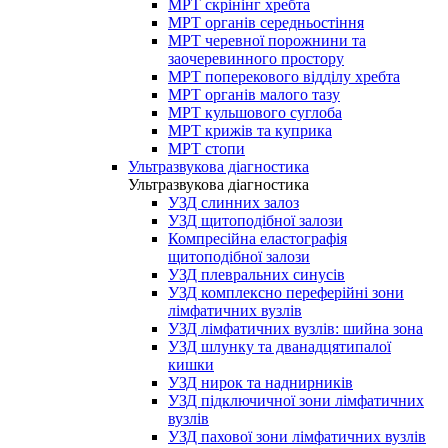
МРТ скрінінг хребта
МРТ органів середньостіння
МРТ черевної порожнини та
заочеревинного простору
МРТ поперекового відділу хребта
МРТ органів малого тазу
МРТ кульшового суглоба
МРТ крижів та куприка
МРТ стопи
Ультразвукова діагностика
Ультразвукова діагностика
УЗД слинних залоз
УЗД щитоподібної залози
Компресійна еластографія
щитоподібної залози
УЗД плевральних синусів
УЗД комплексно переферійні зони
лімфатичних вузлів
УЗД лімфатичних вузлів: шийна зона
УЗД шлунку та дванадцятипалої
кишки
УЗД нирок та наднирників
УЗД підключичної зони лімфатичних
вузлів
УЗД пахової зони лімфатичних вузлів