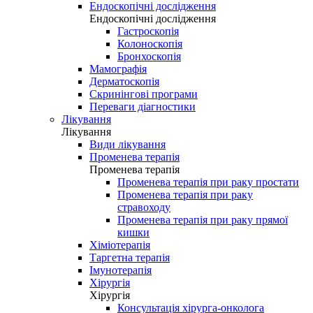
Ендоскопічні дослідження
Ендоскопічні дослідження
Гастроскопія
Колоноскопія
Бронхоскопія
Мамографія
Дерматоскопія
Скринінгові програми
Переваги діагностики
Лікування
Лікування
Види лікування
Променева терапія
Променева терапія
Променева терапія при раку простати
Променева терапія при раку
стравоходу
Променева терапія при раку прямої
кишки
Хіміотерапія
Таргетна терапія
Імунотерапія
Хірургія
Хірургія
Консультація хірурга-онколога