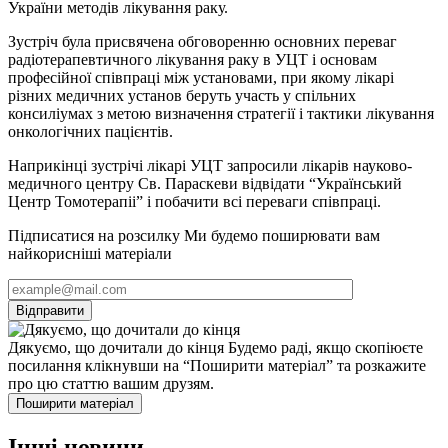
України методів лікування раку.
Зустріч була присвячена обговоренню основних переваг
радіотерапевтичного лікування раку в УЦТ і основам
професійної співпраці між установами, при якому лікарі
різних медичних установ беруть участь у спільних
консиліумах з метою визначення стратегії і тактики лікування
онкологічних пацієнтів.
Наприкінці зустрічі лікарі УЦТ запросили лікарів науково-
медичного центру Св. Параскеви відвідати “Український
Центр Томотерапіі” і побачити всі переваги співпраці.
Підписатися на розсилку
Ми будемо поширювати вам
найкорисніші матеріали
Alternative:
Дякуємо, що дочитали до кінця
Будемо раді, якщо скопіюєте
посилання клікнувши на “Поширити матеріал” та розкажите
про цю статтю вашим друзям.
Поширити матеріал
Інші новини