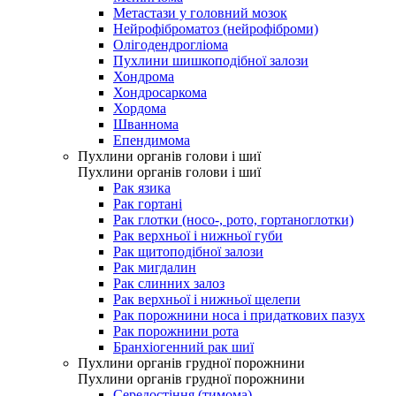
Метастази у головний мозок
Нейрофіброматоз (нейрофіброми)
Олігодендрогліома
Пухлини шишкоподібної залози
Хондрома
Хондросаркома
Хордома
Шваннома
Епендимома
Пухлини органів голови і шиї
Пухлини органів голови і шиї
Рак язика
Рак гортані
Рак глотки (носо-, рото, гортаноглотки)
Рак верхньої і нижньої губи
Рак щитоподібної залози
Рак мигдалин
Рак слинних залоз
Рак верхньої і нижньої щелепи
Рак порожнини носа і придаткових пазух
Рак порожнини рота
Бранхіогенний рак шиї
Пухлини органів грудної порожнини
Пухлини органів грудної порожнини
Середостіння (тимома)