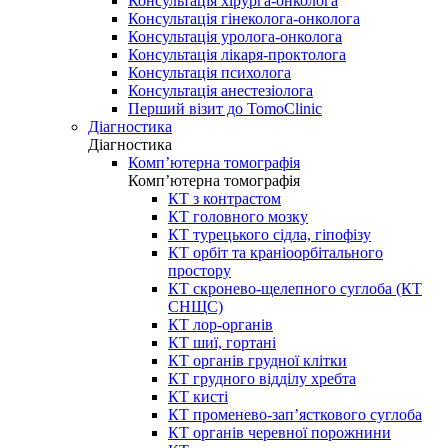
Консультація хірурга-онколога
Консультація гінеколога-онколога
Консультація уролога-онколога
Консультація лікаря-проктолога
Консультація психолога
Консультація анестезіолога
Перший візит до TomoClinic
Діагностика
Діагностика
Комп’ютерна томографія
Комп’ютерна томографія
КТ з контрастом
КТ головного мозку
КТ турецького сідла, гіпофізу
КТ орбіт та краніоорбітального
простору
КТ скронево-щелепного суглоба (КТ
СНЩС)
КТ лор-органів
КТ шиї, гортані
КТ органів грудної клітки
КТ грудного відділу хребта
КТ кисті
КТ променево-зап’ясткового суглоба
КТ органів черевної порожнини