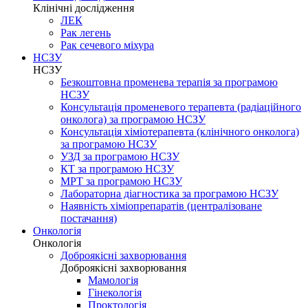
Клінічні дослідження
ЛЕК
Рак легень
Рак сечевого міхура
НСЗУ
НСЗУ
Безкоштовна променева терапія за програмою
НСЗУ
Консультація променевого терапевта (радіаційного
онколога) за програмою НСЗУ
Консультація хіміотерапевта (клінічного онколога)
за програмою НСЗУ
УЗД за програмою НСЗУ
КТ за програмою НСЗУ
МРТ за програмою НСЗУ
Лабораторна діагностика за програмою НСЗУ
Наявність хіміопрепаратів (централізоване
постачання)
Онкологія
Онкологія
Доброякісні захворювання
Доброякісні захворювання
Мамологія
Гінекологія
Проктологія