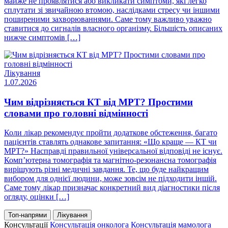
майже не проявлятися або викликати симптоми, які легко
сплутати зі звичайною втомою, наслідками стресу чи іншими
поширеними захворюваннями. Саме тому важливо уважно
ставитися до сигналів власного організму. Більшість описаних
нижче симптомів […]
Лікування
1.07.2026
Чим відрізняється КТ від МРТ? Простими
словами про головні відмінності
Коли лікар рекомендує пройти додаткове обстеження, багато
пацієнтів ставлять однакове запитання: «Що краще — КТ чи
МРТ?» Насправді правильної універсальної відповіді не існує.
Комп’ютерна томографія та магнітно-резонансна томографія
вирішують різні медичні завдання. Те, що буде найкращим
вибором для однієї людини, може зовсім не підходити іншій.
Саме тому лікар призначає конкретний вид діагностики після
огляду, оцінки […]
Топ-напрями
Лікування
Консультації
Консультація онколога
Консультація мамолога