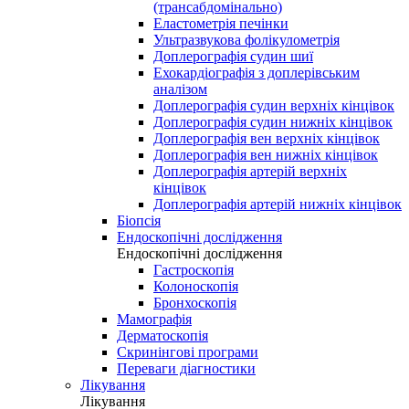
(трансабдомінально)
Еластометрія печінки
Ультразвукова фолікулометрія
Доплерографія судин шиї
Ехокардіографія з доплерівським
аналізом
Доплерографія судин верхніх кінцівок
Доплерографія судин нижніх кінцівок
Доплерографія вен верхніх кінцівок
Доплерографія вен нижніх кінцівок
Доплерографія артерій верхніх
кінцівок
Доплерографія артерій нижніх кінцівок
Біопсія
Ендоскопічні дослідження
Ендоскопічні дослідження
Гастроскопія
Колоноскопія
Бронхоскопія
Мамографія
Дерматоскопія
Скринінгові програми
Переваги діагностики
Лікування
Лікування