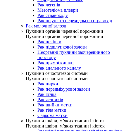
Рак легенів
Мезотеліома плеври
Рак стравоходу
Рак шлунка з переходом на стравохід
Рак молочної залози
Пухлини органів черевної порожнини
Пухлини органів черевної порожнини
Рак печінки
Рак підшлункової залози
Неорганні пухлини заочеревинного
простору
Рак прямої кишки
Рак анального каналу
Пухлини сечостатевої системи
Пухлини сечостатевої системи
Рак нирки
Рак передміхурової залози
Рак яєчка
Рак яєчників
Рак шийки матки
Рак тіла матки
Саркома матки
Пухлини шкіри, м’яких тканин і кісток
Пухлини шкіри, м’яких тканин і кісток