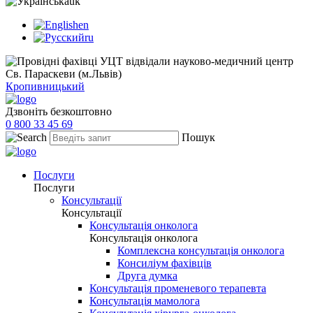
uk
en
ru
Кропивницький
Дзвоніть безкоштовно
0 800 33 45 69
Пошук
Послуги
Послуги
Консультації
Консультації
Консультація онколога
Консультація онколога
Комплексна консультація онколога
Консиліум фахівців
Друга думка
Консультація променевого терапевта
Консультація мамолога