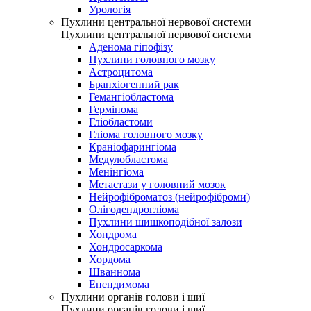
Урологія
Пухлини центральної нервової системи
Пухлини центральної нервової системи
Аденома гіпофізу
Пухлини головного мозку
Астроцитома
Бранхіогенний рак
Гемангіобластома
Гермінома
Гліобластоми
Гліома головного мозку
Краніофарингіома
Медулобластома
Менінгіома
Метастази у головний мозок
Нейрофіброматоз (нейрофіброми)
Олігодендрогліома
Пухлини шишкоподібної залози
Хондрома
Хондросаркома
Хордома
Шваннома
Епендимома
Пухлини органів голови і шиї
Пухлини органів голови і шиї