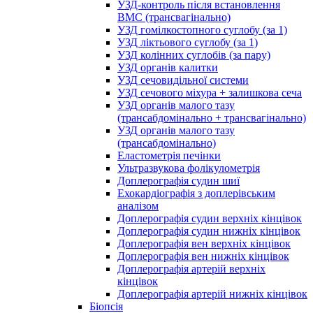
УЗД-контроль після встановлення
ВМС (трансвагінально)
УЗД гомілкостопного суглобу (за 1)
УЗД ліктьового суглобу (за 1)
УЗД колінних суглобів (за пару)
УЗД органів калитки
УЗД сечовидільної системи
УЗД сечового міхура + залишкова сеча
УЗД органів малого тазу
(трансабдомінально + трансвагінально)
УЗД органів малого тазу
(трансабдомінально)
Еластометрія печінки
Ультразвукова фолікулометрія
Доплерографія судин шиї
Ехокардіографія з доплерівським
аналізом
Доплерографія судин верхніх кінцівок
Доплерографія судин нижніх кінцівок
Доплерографія вен верхніх кінцівок
Доплерографія вен нижніх кінцівок
Доплерографія артерій верхніх
кінцівок
Доплерографія артерій нижніх кінцівок
Біопсія