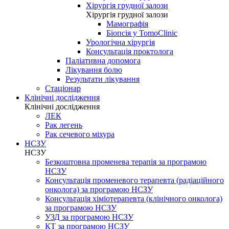
Хірургія грудної залози
Хірургія грудної залози
Мамографія
Біопсія у TomoClinic
Урологічна хірургія
Консультація проктолога
Паліативна допомога
Лікування болю
Результати лікування
Стаціонар
Клінічні дослідження
Клінічні дослідження
ЛЕК
Рак легень
Рак сечевого міхура
НСЗУ
НСЗУ
Безкоштовна променева терапія за програмою
НСЗУ
Консультація променевого терапевта (радіаційного
онколога) за програмою НСЗУ
Консультація хіміотерапевта (клінічного онколога)
за програмою НСЗУ
УЗД за програмою НСЗУ
КТ за програмою НСЗУ