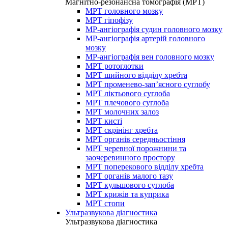
Магнітно-резонансна томографія (МРТ)
МРТ головного мозку
МРТ гіпофізу
МР-ангіографія судин головного мозку
МР-ангіографія артерій головного
мозку
МР-ангіографія вен головного мозку
МРТ ротоглотки
МРТ шийного відділу хребта
МРТ променево-зап’ясного суглобу
МРТ ліктьового суглоба
МРТ плечового суглоба
МРТ молочних залоз
МРТ кисті
МРТ скрінінг хребта
МРТ органів середньостіння
МРТ черевної порожнини та
заочеревинного простору
МРТ поперекового відділу хребта
МРТ органів малого тазу
МРТ кульшового суглоба
МРТ крижів та куприка
МРТ стопи
Ультразвукова діагностика
Ультразвукова діагностика