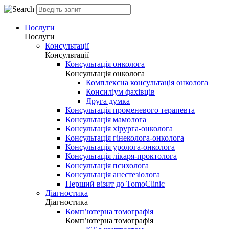
Послуги
Послуги
Консультації
Консультації
Консультація онколога
Консультація онколога
Комплексна консультація онколога
Консиліум фахівців
Друга думка
Консультація променевого терапевта
Консультація мамолога
Консультація хірурга-онколога
Консультація гінеколога-онколога
Консультація уролога-онколога
Консультація лікаря-проктолога
Консультація психолога
Консультація анестезіолога
Перший візит до TomoClinic
Діагностика
Діагностика
Комп’ютерна томографія
Комп’ютерна томографія