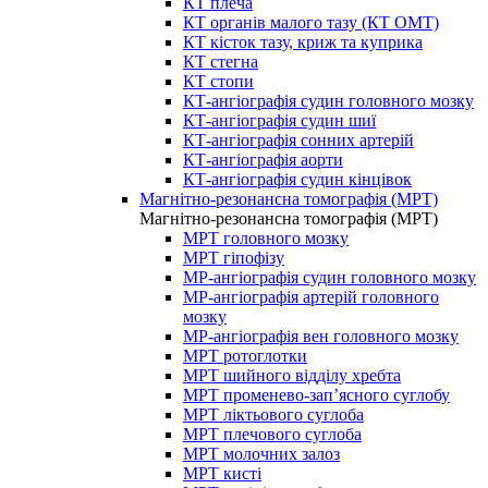
КТ плеча
КТ органів малого тазу (КТ ОМТ)
КТ кісток тазу, криж та куприка
КТ стегна
КТ стопи
КТ-ангіографія судин головного мозку
КТ-ангіографія судин шиї
КТ-ангіографія сонних артерій
КТ-ангіографія аорти
КТ-ангіографія судин кінцівок
Магнітно-резонансна томографія (МРТ)
Магнітно-резонансна томографія (МРТ)
МРТ головного мозку
МРТ гіпофізу
МР-ангіографія судин головного мозку
МР-ангіографія артерій головного
мозку
МР-ангіографія вен головного мозку
МРТ ротоглотки
МРТ шийного відділу хребта
МРТ променево-зап’ясного суглобу
МРТ ліктьового суглоба
МРТ плечового суглоба
МРТ молочних залоз
МРТ кисті