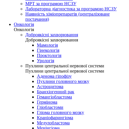
МРТ за програмою НСЗУ
Лабораторна діагностика за програмою НСЗУ
Наявність хіміопрепаратів (централізоване
постачання)
Онкологія
Онкологія
Доброякісні захворювання
Доброякісні захворювання
Мамологія
Гінекологія
Проктологія
Урологія
Пухлини центральної нервової системи
Пухлини центральної нервової системи
Аденома гіпофізу
Пухлини головного мозку
Астроцитома
Бранхіогенний рак
Гемангіобластома
Гермінома
Гліобластоми
Гліома головного мозку
Краніофарингіома
Медулобластома
Менінгіома