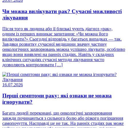
20.07.2026
Чи можна вилікувати рак? Сучасні можливості
лікування
Після того як людина або її близькі чують діагноз «рак»,
одним із перших виникає запитання: «Чи можна його
вилікувати?» Сьогодні відповідь у багатьох випадках — так.
Завдяки розвитку сучасної медицини значну частину
онкологічних захворювань можна успішно лікувати, особливо
якщо вони виявлені на ранніх стадіях. Навіть у складних
клінічних ситуаціях сучасні методи лікування часто
дозволяють контролювати […]
Лікування
16.07.2026
Перші симптоми раку: які ознаки не можна
ігнорувати?
Багато людей переконані, що онкологічні захворювання
завжди починаються з сильного болю або різкого погіршення
самопочуття. Насправді це не так. На ранніх стадіях рак може