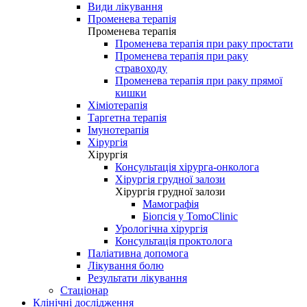
Види лікування
Променева терапія
Променева терапія
Променева терапія при раку простати
Променева терапія при раку
стравоходу
Променева терапія при раку прямої
кишки
Хіміотерапія
Таргетна терапія
Імунотерапія
Хірургія
Хірургія
Консультація хірурга-онколога
Хірургія грудної залози
Хірургія грудної залози
Мамографія
Біопсія у TomoClinic
Урологічна хірургія
Консультація проктолога
Паліативна допомога
Лікування болю
Результати лікування
Стаціонар
Клінічні дослідження