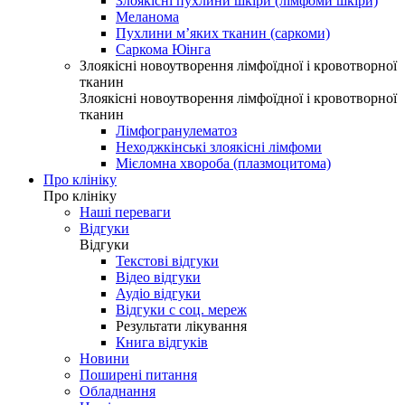
Злоякісні пухлини шкіри (лімфоми шкіри)
Меланома
Пухлини м’яких тканин (саркоми)
Саркома Юінга
Злоякісні новоутворення лімфоїдної і кровотворної
тканин
Злоякісні новоутворення лімфоїдної і кровотворної
тканин
Лімфогранулематоз
Неходжкінські злоякісні лімфоми
Мієломна хвороба (плазмоцитома)
Про клініку
Про клініку
Наші переваги
Відгуки
Відгуки
Текстові відгуки
Відео відгуки
Аудіо відгуки
Відгуки с соц. мереж
Результати лікування
Книга відгуків
Новини
Поширені питання
Обладнання