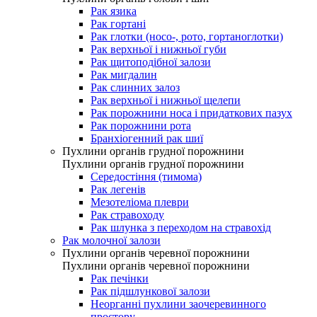
Рак язика
Рак гортані
Рак глотки (носо-, рото, гортаноглотки)
Рак верхньої і нижньої губи
Рак щитоподібної залози
Рак мигдалин
Рак слинних залоз
Рак верхньої і нижньої щелепи
Рак порожнини носа і придаткових пазух
Рак порожнини рота
Бранхіогенний рак шиї
Пухлини органів грудної порожнини
Пухлини органів грудної порожнини
Середостіння (тимома)
Рак легенів
Мезотеліома плеври
Рак стравоходу
Рак шлунка з переходом на стравохід
Рак молочної залози
Пухлини органів черевної порожнини
Пухлини органів черевної порожнини
Рак печінки
Рак підшлункової залози
Неорганні пухлини заочеревинного
простору