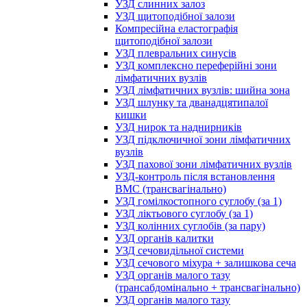
УЗД слинних залоз
УЗД щитоподібної залози
Компресійна еластографія
щитоподібної залози
УЗД плевральних синусів
УЗД комплексно переферійні зони
лімфатичних вузлів
УЗД лімфатичних вузлів: шийна зона
УЗД шлунку та дванадцятипалої
кишки
УЗД нирок та наднирників
УЗД підключичної зони лімфатичних
вузлів
УЗД пахової зони лімфатичних вузлів
УЗД-контроль після встановлення
ВМС (трансвагінально)
УЗД гомілкостопного суглобу (за 1)
УЗД ліктьового суглобу (за 1)
УЗД колінних суглобів (за пару)
УЗД органів калитки
УЗД сечовидільної системи
УЗД сечового міхура + залишкова сеча
УЗД органів малого тазу
(трансабдомінально + трансвагінально)
УЗД органів малого тазу