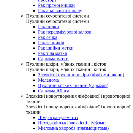
Рак прямої кишки
Рак анального каналу
Пухлини сечостатевої системи
Пухлини сечостатевої системи
Рак нирки
Рак передміхурової залози
Рак яєчка
Рак яєчників
Рак шийки матки
Рак тіла матки
Саркома матки
Пухлини шкіри, м’яких тканин і кісток
Пухлини шкіри, м’яких тканин і кісток
Злоякісні пухлини шкіри (лімфоми шкіри)
Меланома
Пухлини м’яких тканин (саркоми)
Саркома Юінга
Злоякісні новоутворення лімфоїдної і кровотворної
тканин
Злоякісні новоутворення лімфоїдної і кровотворної
тканин
Лімфогранулематоз
Неходжкінські злоякісні лімфоми
Мієломна хвороба (плазмоцитома)