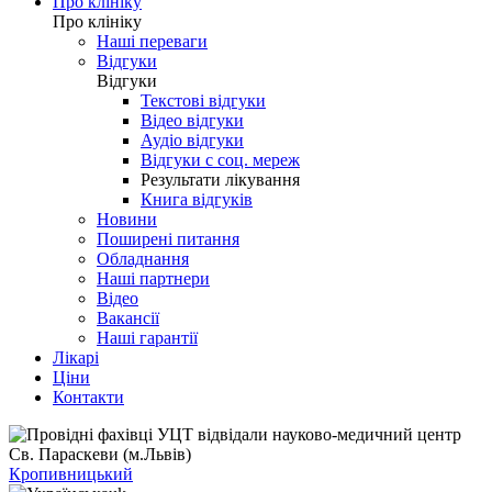
Про клініку
Про клініку
Наші переваги
Відгуки
Відгуки
Текстові відгуки
Відео відгуки
Аудіо відгуки
Відгуки с соц. мереж
Результати лікування
Книга відгуків
Новини
Поширені питання
Обладнання
Наші партнери
Відео
Вакансії
Наші гарантії
Лікарі
Ціни
Контакти
Кропивницький