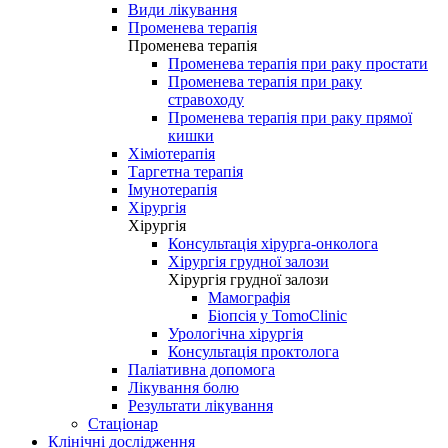
Види лікування
Променева терапія
Променева терапія
Променева терапія при раку простати
Променева терапія при раку
стравоходу
Променева терапія при раку прямої
кишки
Хіміотерапія
Таргетна терапія
Імунотерапія
Хірургія
Хірургія
Консультація хірурга-онколога
Хірургія грудної залози
Хірургія грудної залози
Мамографія
Біопсія у TomoClinic
Урологічна хірургія
Консультація проктолога
Паліативна допомога
Лікування болю
Результати лікування
Стаціонар
Клінічні дослідження