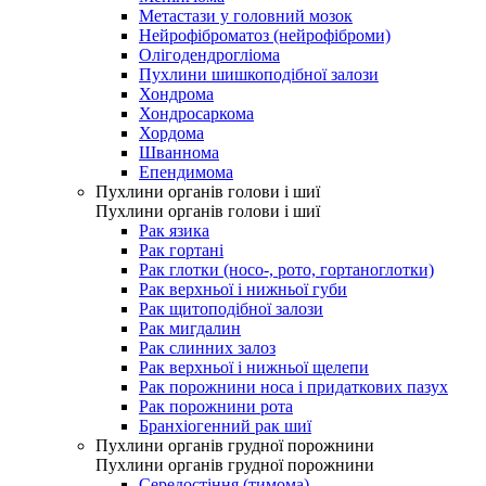
Метастази у головний мозок
Нейрофіброматоз (нейрофіброми)
Олігодендрогліома
Пухлини шишкоподібної залози
Хондрома
Хондросаркома
Хордома
Шваннома
Епендимома
Пухлини органів голови і шиї
Пухлини органів голови і шиї
Рак язика
Рак гортані
Рак глотки (носо-, рото, гортаноглотки)
Рак верхньої і нижньої губи
Рак щитоподібної залози
Рак мигдалин
Рак слинних залоз
Рак верхньої і нижньої щелепи
Рак порожнини носа і придаткових пазух
Рак порожнини рота
Бранхіогенний рак шиї
Пухлини органів грудної порожнини
Пухлини органів грудної порожнини
Середостіння (тимома)