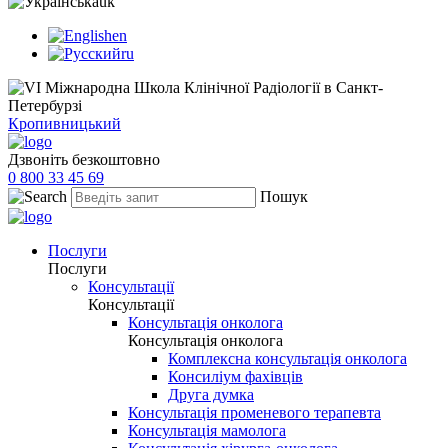
uk
en
ru
Кропивницький
Дзвоніть безкоштовно
0 800 33 45 69
Пошук
Послуги
Послуги
Консультації
Консультації
Консультація онколога
Консультація онколога
Комплексна консультація онколога
Консиліум фахівців
Друга думка
Консультація променевого терапевта
Консультація мамолога