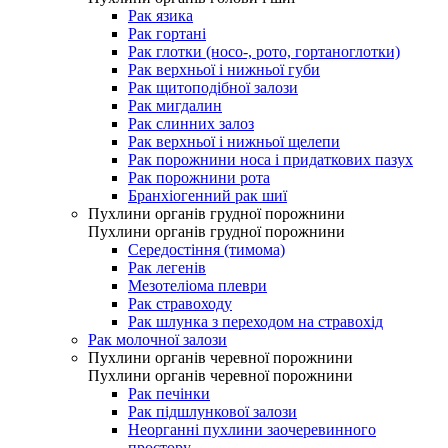
Рак язика
Рак гортані
Рак глотки (носо-, рото, гортаноглотки)
Рак верхньої і нижньої губи
Рак щитоподібної залози
Рак мигдалин
Рак слинних залоз
Рак верхньої і нижньої щелепи
Рак порожнини носа і придаткових пазух
Рак порожнини рота
Бранхіогенний рак шиї
Пухлини органів грудної порожнини
Пухлини органів грудної порожнини
Середостіння (тимома)
Рак легенів
Мезотеліома плеври
Рак стравоходу
Рак шлунка з переходом на стравохід
Рак молочної залози
Пухлини органів черевної порожнини
Пухлини органів черевної порожнини
Рак печінки
Рак підшлункової залози
Неорганні пухлини заочеревинного
простору