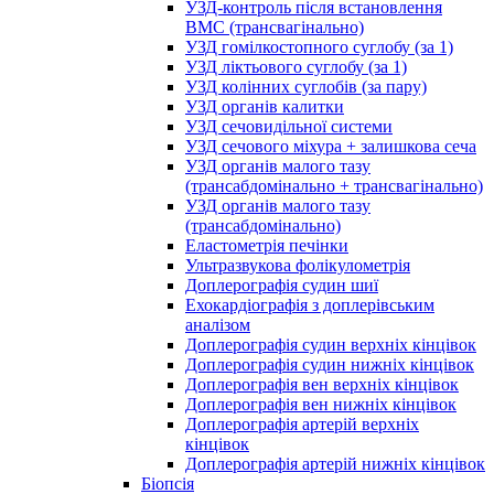
УЗД-контроль після встановлення
ВМС (трансвагінально)
УЗД гомілкостопного суглобу (за 1)
УЗД ліктьового суглобу (за 1)
УЗД колінних суглобів (за пару)
УЗД органів калитки
УЗД сечовидільної системи
УЗД сечового міхура + залишкова сеча
УЗД органів малого тазу
(трансабдомінально + трансвагінально)
УЗД органів малого тазу
(трансабдомінально)
Еластометрія печінки
Ультразвукова фолікулометрія
Доплерографія судин шиї
Ехокардіографія з доплерівським
аналізом
Доплерографія судин верхніх кінцівок
Доплерографія судин нижніх кінцівок
Доплерографія вен верхніх кінцівок
Доплерографія вен нижніх кінцівок
Доплерографія артерій верхніх
кінцівок
Доплерографія артерій нижніх кінцівок
Біопсія