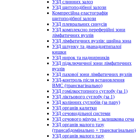
УЗД слинних залоз
УЗД щитоподібної залози
Компресійна еластографія
щитоподібної залози
УЗД плевральних синусів
УЗД комплексно переферійні зони
лімфатичних вузлів
УЗД лімфатичних вузлів: шийна зона
УЗД шлунку та дванадцятипалої
кишки
УЗД нирок та наднирників
УЗД підключичної зони лімфатичних
вузлів
УЗД пахової зони лімфатичних вузлів
УЗД-контроль після встановлення
ВМС (трансвагінально)
УЗД гомілкостопного суглобу (за 1)
УЗД ліктьового суглобу (за 1)
УЗД колінних суглобів (за пару)
УЗД органів калитки
УЗД сечовидільної системи
УЗД сечового міхура + залишкова сеча
УЗД органів малого тазу
(трансабдомінально + трансвагінально)
УЗД органів малого тазу