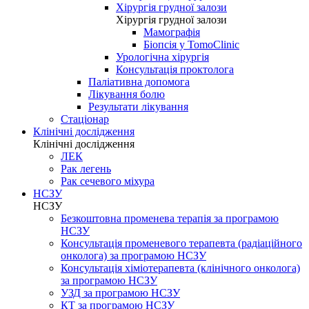
Хірургія грудної залози
Хірургія грудної залози
Мамографія
Біопсія у TomoClinic
Урологічна хірургія
Консультація проктолога
Паліативна допомога
Лікування болю
Результати лікування
Стаціонар
Клінічні дослідження
Клінічні дослідження
ЛЕК
Рак легень
Рак сечевого міхура
НСЗУ
НСЗУ
Безкоштовна променева терапія за програмою
НСЗУ
Консультація променевого терапевта (радіаційного
онколога) за програмою НСЗУ
Консультація хіміотерапевта (клінічного онколога)
за програмою НСЗУ
УЗД за програмою НСЗУ
КТ за програмою НСЗУ