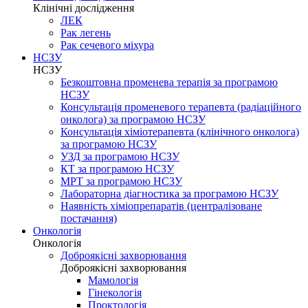
Клінічні дослідження
ЛЕК
Рак легень
Рак сечевого міхура
НСЗУ
НСЗУ
Безкоштовна променева терапія за програмою
НСЗУ
Консультація променевого терапевта (радіаційного
онколога) за програмою НСЗУ
Консультація хіміотерапевта (клінічного онколога)
за програмою НСЗУ
УЗД за програмою НСЗУ
КТ за програмою НСЗУ
МРТ за програмою НСЗУ
Лабораторна діагностика за програмою НСЗУ
Наявність хіміопрепаратів (централізоване
постачання)
Онкологія
Онкологія
Доброякісні захворювання
Доброякісні захворювання
Мамологія
Гінекологія
Проктологія