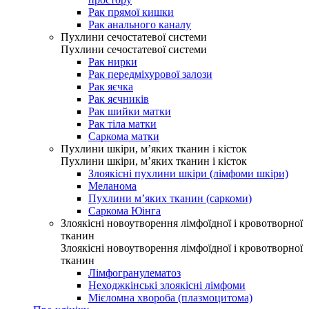
Рак прямої кишки
Рак анального каналу
Пухлини сечостатевої системи
Пухлини сечостатевої системи
Рак нирки
Рак передміхурової залози
Рак яєчка
Рак яєчників
Рак шийки матки
Рак тіла матки
Саркома матки
Пухлини шкіри, м’яких тканин і кісток
Пухлини шкіри, м’яких тканин і кісток
Злоякісні пухлини шкіри (лімфоми шкіри)
Меланома
Пухлини м’яких тканин (саркоми)
Саркома Юінга
Злоякісні новоутворення лімфоїдної і кровотворної
тканин
Злоякісні новоутворення лімфоїдної і кровотворної
тканин
Лімфогранулематоз
Неходжкінські злоякісні лімфоми
Мієломна хвороба (плазмоцитома)