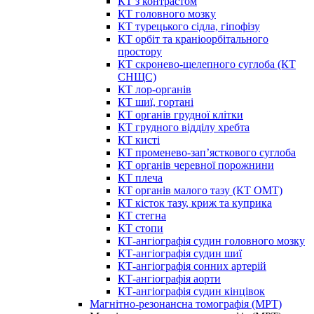
КТ з контрастом
КТ головного мозку
КТ турецького сідла, гіпофізу
КТ орбіт та краніоорбітального
простору
КТ скронево-щелепного суглоба (КТ
СНЩС)
КТ лор-органів
КТ шиї, гортані
КТ органів грудної клітки
КТ грудного відділу хребта
КТ кисті
КТ променево-зап’ясткового суглоба
КТ органів черевної порожнини
КТ плеча
КТ органів малого тазу (КТ ОМТ)
КТ кісток тазу, криж та куприка
КТ стегна
КТ стопи
КТ-ангіографія судин головного мозку
КТ-ангіографія судин шиї
КТ-ангіографія сонних артерій
КТ-ангіографія аорти
КТ-ангіографія судин кінцівок
Магнітно-резонансна томографія (МРТ)