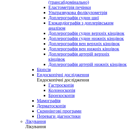
(трансабдомінально)
Еластометрія печінки
Ультразвукова фолікулометрія
Доплерографія судин шиї
Ехокардіографія з доплерівським
аналізом
Доплерографія судин верхніх кінцівок
Доплерографія судин нижніх кінцівок
Доплерографія вен верхніх кінцівок
Доплерографія вен нижніх кінцівок
Доплерографія артерій верхніх
кінцівок
Доплерографія артерій нижніх кінцівок
Біопсія
Ендоскопічні дослідження
Ендоскопічні дослідження
Гастроскопія
Колоноскопія
Бронхоскопія
Мамографія
Дерматоскопія
Скринінгові програми
Переваги діагностики
Лікування
Лікування