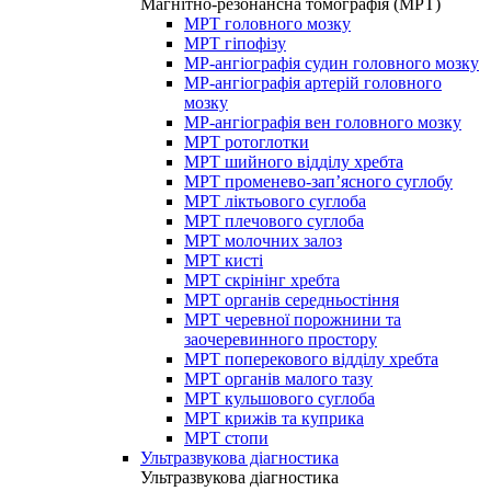
Магнітно-резонансна томографія (МРТ)
МРТ головного мозку
МРТ гіпофізу
МР-ангіографія судин головного мозку
МР-ангіографія артерій головного
мозку
МР-ангіографія вен головного мозку
МРТ ротоглотки
МРТ шийного відділу хребта
МРТ променево-зап’ясного суглобу
МРТ ліктьового суглоба
МРТ плечового суглоба
МРТ молочних залоз
МРТ кисті
МРТ скрінінг хребта
МРТ органів середньостіння
МРТ черевної порожнини та
заочеревинного простору
МРТ поперекового відділу хребта
МРТ органів малого тазу
МРТ кульшового суглоба
МРТ крижів та куприка
МРТ стопи
Ультразвукова діагностика
Ультразвукова діагностика