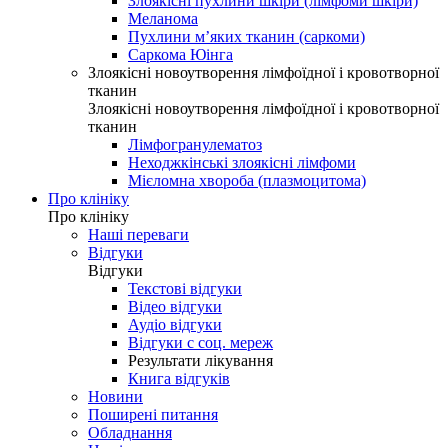
Злоякісні пухлини шкіри (лімфоми шкіри)
Меланома
Пухлини м’яких тканин (саркоми)
Саркома Юінга
Злоякісні новоутворення лімфоїдної і кровотворної
тканин
Злоякісні новоутворення лімфоїдної і кровотворної
тканин
Лімфогранулематоз
Неходжкінські злоякісні лімфоми
Мієломна хвороба (плазмоцитома)
Про клініку
Про клініку
Наші переваги
Відгуки
Відгуки
Текстові відгуки
Відео відгуки
Аудіо відгуки
Відгуки с соц. мереж
Результати лікування
Книга відгуків
Новини
Поширені питання
Обладнання