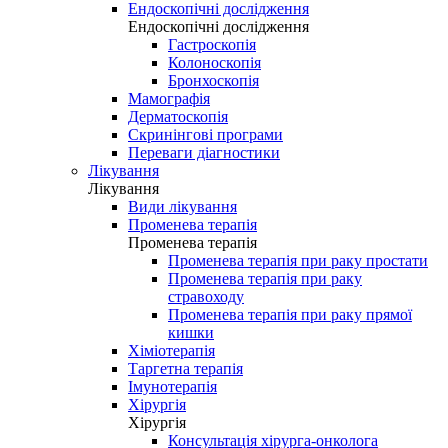
Ендоскопічні дослідження
Ендоскопічні дослідження
Гастроскопія
Колоноскопія
Бронхоскопія
Мамографія
Дерматоскопія
Скринінгові програми
Переваги діагностики
Лікування
Лікування
Види лікування
Променева терапія
Променева терапія
Променева терапія при раку простати
Променева терапія при раку
стравоходу
Променева терапія при раку прямої
кишки
Хіміотерапія
Таргетна терапія
Імунотерапія
Хірургія
Хірургія
Консультація хірурга-онколога