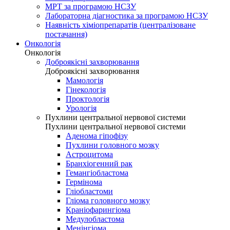
МРТ за програмою НСЗУ
Лабораторна діагностика за програмою НСЗУ
Наявність хіміопрепаратів (централізоване
постачання)
Онкологія
Онкологія
Доброякісні захворювання
Доброякісні захворювання
Мамологія
Гінекологія
Проктологія
Урологія
Пухлини центральної нервової системи
Пухлини центральної нервової системи
Аденома гіпофізу
Пухлини головного мозку
Астроцитома
Бранхіогенний рак
Гемангіобластома
Гермінома
Гліобластоми
Гліома головного мозку
Краніофарингіома
Медулобластома
Менінгіома