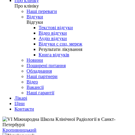
Про клініку
Про клініку
Наші переваги
Відгуки
Відгуки
Текстові відгуки
Відео відгуки
Аудіо відгуки
Відгуки с соц. мереж
Результати лікування
Книга відгуків
Новини
Поширені питання
Обладнання
Наші партнери
Відео
Вакансії
Наші гарантії
Лікарі
Ціни
Контакти
Кропивницький