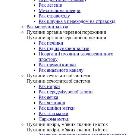
Рак легенів
Мезотеліома плеври
Рак стравоходу
Рак шлунка з переходом на стравохід
Рак молочної залози
Пухлини органів черевної порожнини
Пухлини органів черевної порожнини
Рак печінки
Рак підшлункової залози
Неорганні пухлини заочеревинного
простору
Рак прямої кишки
Рак анального каналу
Пухлини сечостатевої системи
Пухлини сечостатевої системи
Рак нирки
Рак передміхурової залози
Рак яєчка
Рак яєчників
Рак шийки матки
Рак тіла матки
Саркома матки
Пухлини шкіри, м’яких тканин і кісток
Пухлини шкіри, м’яких тканин і кісток