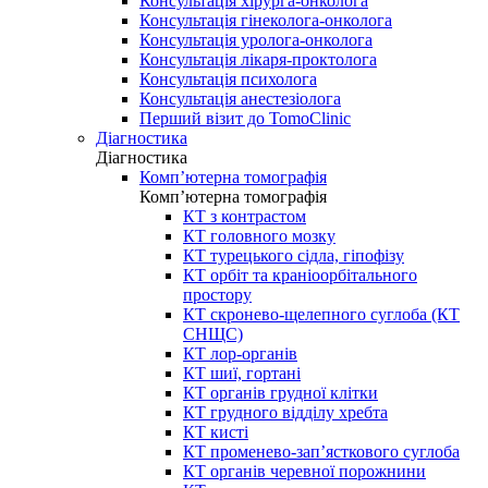
Консультація хірурга-онколога
Консультація гінеколога-онколога
Консультація уролога-онколога
Консультація лікаря-проктолога
Консультація психолога
Консультація анестезіолога
Перший візит до TomoClinic
Діагностика
Діагностика
Комп’ютерна томографія
Комп’ютерна томографія
КТ з контрастом
КТ головного мозку
КТ турецького сідла, гіпофізу
КТ орбіт та краніоорбітального
простору
КТ скронево-щелепного суглоба (КТ
СНЩС)
КТ лор-органів
КТ шиї, гортані
КТ органів грудної клітки
КТ грудного відділу хребта
КТ кисті
КТ променево-зап’ясткового суглоба
КТ органів черевної порожнини