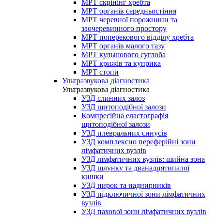
МРТ скрінінг хребта
МРТ органів середньостіння
МРТ черевної порожнини та
заочеревинного простору
МРТ поперекового відділу хребта
МРТ органів малого тазу
МРТ кульшового суглоба
МРТ крижів та куприка
МРТ стопи
Ультразвукова діагностика
Ультразвукова діагностика
УЗД слинних залоз
УЗД щитоподібної залози
Компресійна еластографія
щитоподібної залози
УЗД плевральних синусів
УЗД комплексно переферійні зони
лімфатичних вузлів
УЗД лімфатичних вузлів: шийна зона
УЗД шлунку та дванадцятипалої
кишки
УЗД нирок та наднирників
УЗД підключичної зони лімфатичних
вузлів
УЗД пахової зони лімфатичних вузлів