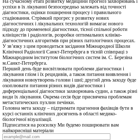
На сучасному етапі розвитку медицини прогноз захворювань і
успіхи в їх лікуванні безпосередньо залежать від точності
діагностики, оцінки поширення процесу і правильного
стадіювання. Стрімкий прогрес у розвитку нових
діагностичних і лікувальних технологій вимагає нового
підходу до променевої діагностики, тісної спільної роботи
клініцистів і радіологів, розробки оптимальних клініко-
діагностичних алгоритмів при різних патологічних процесах.
У зв’язку з цим проводиться засідання Міжнародної Школи
Клінічної Радіології Санкт-Петербурга в тісній співпраці з
Міжнародним інститутом біологічних систем ім. С. Березіна
м.Санкт-Петербурга.
Перший день буде висвітлювати проблеми діагностики і
лікування гліом і їх рецидивів, а також питання виявлення і
лікування новоутворень голови і шиї; другий день заходу буде
охоплювати питання різних видів діагностики і
диференціальної діагностики захворювань судин, а також різні
види їх лікування. Окрема сесія буде присвячена проблемам
метастатических пухлин печінки.
Головна мета заходу – підтримати прагнення фахівців бути в
курсі останніх клінічних досягнень в області медико-
біологічної візуалізації.
Підписатися на розсилку
Ми будемо поширювати вам
найкорисніші матеріали