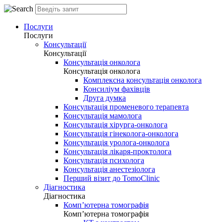
Послуги
Послуги
Консультації
Консультації
Консультація онколога
Консультація онколога
Комплексна консультація онколога
Консиліум фахівців
Друга думка
Консультація променевого терапевта
Консультація мамолога
Консультація хірурга-онколога
Консультація гінеколога-онколога
Консультація уролога-онколога
Консультація лікаря-проктолога
Консультація психолога
Консультація анестезіолога
Перший візит до TomoClinic
Діагностика
Діагностика
Комп’ютерна томографія
Комп’ютерна томографія