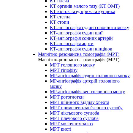
КТ плеча
КТ органів малого тазу (КТ ОМТ)
КТ кісток тазу, криж та куприка
КТ стегна
КТ стопи
КТ-ангіографія судин головного мозку
КТ-ангіографія судин шиї
КТ-ангіографія сонних артерій
КТ-ангіографія аорти
КТ-ангіографія судин кінцівок
Магнітно-резонансна томографія (МРТ)
Магнітно-резонансна томографія (МРТ)
МРТ головного мозку
МРТ гіпофізу
МР-ангіографія судин головного мозку
МР-ангіографія артерій головного
мозку
МР-ангіографія вен головного мозку
МРТ ротоглотки
МРТ шийного відділу хребта
МРТ променево-зап’ясного суглобу
МРТ ліктьового суглоба
МРТ плечового суглоба
МРТ молочних залоз
МРТ кисті