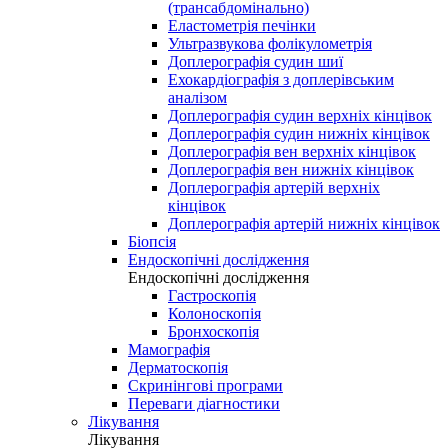
(трансабдомінально)
Еластометрія печінки
Ультразвукова фолікулометрія
Доплерографія судин шиї
Ехокардіографія з доплерівським
аналізом
Доплерографія судин верхніх кінцівок
Доплерографія судин нижніх кінцівок
Доплерографія вен верхніх кінцівок
Доплерографія вен нижніх кінцівок
Доплерографія артерій верхніх
кінцівок
Доплерографія артерій нижніх кінцівок
Біопсія
Ендоскопічні дослідження
Ендоскопічні дослідження
Гастроскопія
Колоноскопія
Бронхоскопія
Мамографія
Дерматоскопія
Скринінгові програми
Переваги діагностики
Лікування
Лікування