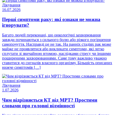
Лікування
16.07.2026
Перші симптоми раку: які ознаки не можна
ігнорувати?
Багато людей переконані, що онкологічні захворювання
завжди починаються з сильного болю або різкого погіршення
самопочуття. Насправді це не так. На ранніх стадіях рак може
майже не проявлятися або викликати симптоми, які легко
сплутати зі звичайною втомою, наслідками стресу чи іншими
поширеними захворюваннями. Саме тому важливо уважно
ставитися до сигналів власного організму. Більшість описаних
нижче симптомів […]
Лікування
1.07.2026
Чим відрізняється КТ від МРТ? Простими
словами про головні відмінності