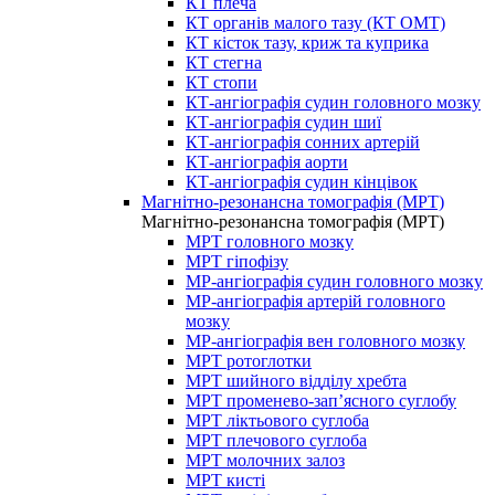
КТ плеча
КТ органів малого тазу (КТ ОМТ)
КТ кісток тазу, криж та куприка
КТ стегна
КТ стопи
КТ-ангіографія судин головного мозку
КТ-ангіографія судин шиї
КТ-ангіографія сонних артерій
КТ-ангіографія аорти
КТ-ангіографія судин кінцівок
Магнітно-резонансна томографія (МРТ)
Магнітно-резонансна томографія (МРТ)
МРТ головного мозку
МРТ гіпофізу
МР-ангіографія судин головного мозку
МР-ангіографія артерій головного
мозку
МР-ангіографія вен головного мозку
МРТ ротоглотки
МРТ шийного відділу хребта
МРТ променево-зап’ясного суглобу
МРТ ліктьового суглоба
МРТ плечового суглоба
МРТ молочних залоз
МРТ кисті