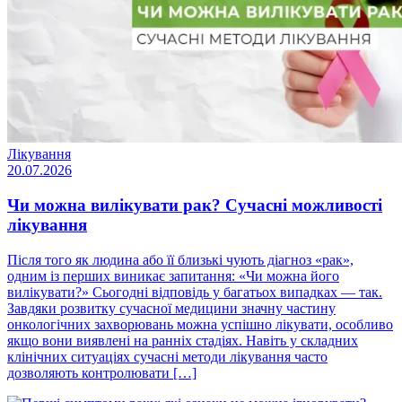
Лікування
20.07.2026
Чи можна вилікувати рак? Сучасні можливості
лікування
Після того як людина або її близькі чують діагноз «рак»,
одним із перших виникає запитання: «Чи можна його
вилікувати?» Сьогодні відповідь у багатьох випадках — так.
Завдяки розвитку сучасної медицини значну частину
онкологічних захворювань можна успішно лікувати, особливо
якщо вони виявлені на ранніх стадіях. Навіть у складних
клінічних ситуаціях сучасні методи лікування часто
дозволяють контролювати […]