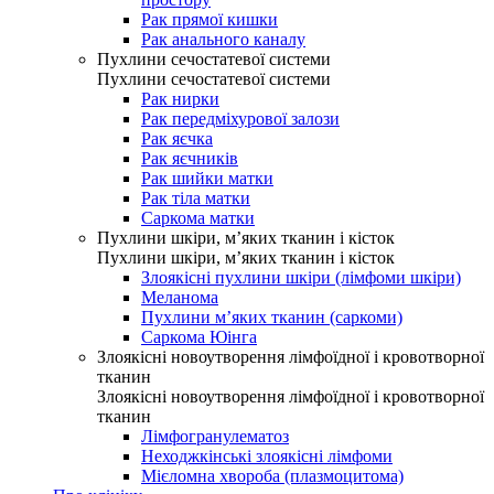
Рак прямої кишки
Рак анального каналу
Пухлини сечостатевої системи
Пухлини сечостатевої системи
Рак нирки
Рак передміхурової залози
Рак яєчка
Рак яєчників
Рак шийки матки
Рак тіла матки
Саркома матки
Пухлини шкіри, м’яких тканин і кісток
Пухлини шкіри, м’яких тканин і кісток
Злоякісні пухлини шкіри (лімфоми шкіри)
Меланома
Пухлини м’яких тканин (саркоми)
Саркома Юінга
Злоякісні новоутворення лімфоїдної і кровотворної
тканин
Злоякісні новоутворення лімфоїдної і кровотворної
тканин
Лімфогранулематоз
Неходжкінські злоякісні лімфоми
Мієломна хвороба (плазмоцитома)