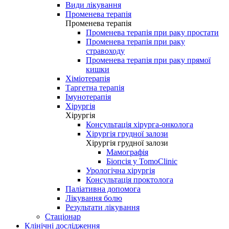
Види лікування
Променева терапія
Променева терапія
Променева терапія при раку простати
Променева терапія при раку
стравоходу
Променева терапія при раку прямої
кишки
Хіміотерапія
Таргетна терапія
Імунотерапія
Хірургія
Хірургія
Консультація хірурга-онколога
Хірургія грудної залози
Хірургія грудної залози
Мамографія
Біопсія у TomoClinic
Урологічна хірургія
Консультація проктолога
Паліативна допомога
Лікування болю
Результати лікування
Стаціонар
Клінічні дослідження