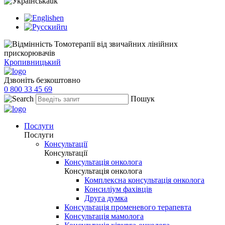
uk
en
ru
Кропивницький
Дзвоніть безкоштовно
0 800 33 45 69
Пошук
Послуги
Послуги
Консультації
Консультації
Консультація онколога
Консультація онколога
Комплексна консультація онколога
Консиліум фахівців
Друга думка
Консультація променевого терапевта
Консультація мамолога