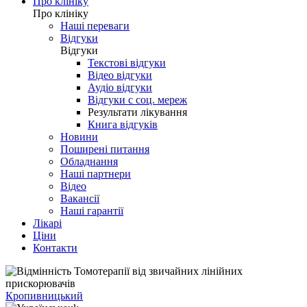
Про клініку
Про клініку
Наші переваги
Відгуки
Відгуки
Текстові відгуки
Відео відгуки
Аудіо відгуки
Відгуки с соц. мереж
Результати лікування
Книга відгуків
Новини
Поширені питання
Обладнання
Наші партнери
Відео
Вакансії
Наші гарантії
Лікарі
Ціни
Контакти
Кропивницький