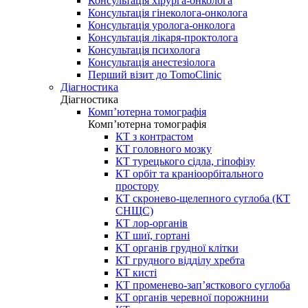
Консультація хірурга-онколога
Консультація гінеколога-онколога
Консультація уролога-онколога
Консультація лікаря-проктолога
Консультація психолога
Консультація анестезіолога
Перший візит до TomoClinic
Діагностика
Діагностика
Комп’ютерна томографія
Комп’ютерна томографія
КТ з контрастом
КТ головного мозку
КТ турецького сідла, гіпофізу
КТ орбіт та краніоорбітального
простору
КТ скронево-щелепного суглоба (КТ
СНЩС)
КТ лор-органів
КТ шиї, гортані
КТ органів грудної клітки
КТ грудного відділу хребта
КТ кисті
КТ променево-зап’ясткового суглоба
КТ органів черевної порожнини