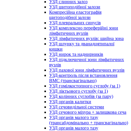
УЗД слинних залоз
УЗД щитоподібної залози
Компресійна еластографія
щитоподібної залози
УЗД плевральних синусів
УЗД комплексно переферійні зони
лімфатичних вузлів
УЗД лімфатичних вузлів: шийна зона
УЗД шлунку та дванадцятипалої
кишки
УЗД нирок та наднирників
УЗД підключичної зони лімфатичних
вузлів
УЗД пахової зони лімфатичних вузлів
УЗД-контроль після встановлення
ВМС (трансвагінально)
УЗД гомілкостопного суглобу (за 1)
УЗД ліктьового суглобу (за 1)
УЗД колінних суглобів (за пару)
УЗД органів калитки
УЗД сечовидільної системи
УЗД сечового міхура + залишкова сеча
УЗД органів малого тазу
(трансабдомінально + трансвагінально)
УЗД органів малого тазу