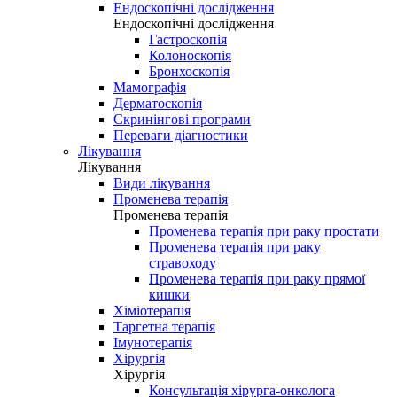
Ендоскопічні дослідження
Ендоскопічні дослідження
Гастроскопія
Колоноскопія
Бронхоскопія
Мамографія
Дерматоскопія
Скринінгові програми
Переваги діагностики
Лікування
Лікування
Види лікування
Променева терапія
Променева терапія
Променева терапія при раку простати
Променева терапія при раку
стравоходу
Променева терапія при раку прямої
кишки
Хіміотерапія
Таргетна терапія
Імунотерапія
Хірургія
Хірургія
Консультація хірурга-онколога