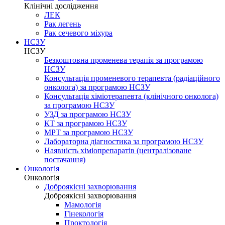
Клінічні дослідження
ЛЕК
Рак легень
Рак сечевого міхура
НСЗУ
НСЗУ
Безкоштовна променева терапія за програмою
НСЗУ
Консультація променевого терапевта (радіаційного
онколога) за програмою НСЗУ
Консультація хіміотерапевта (клінічного онколога)
за програмою НСЗУ
УЗД за програмою НСЗУ
КТ за програмою НСЗУ
МРТ за програмою НСЗУ
Лабораторна діагностика за програмою НСЗУ
Наявність хіміопрепаратів (централізоване
постачання)
Онкологія
Онкологія
Доброякісні захворювання
Доброякісні захворювання
Мамологія
Гінекологія
Проктологія