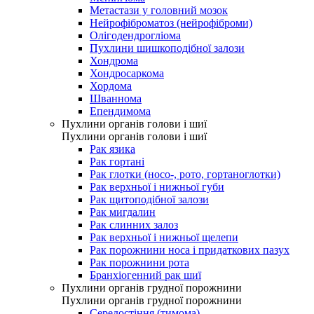
Метастази у головний мозок
Нейрофіброматоз (нейрофіброми)
Олігодендрогліома
Пухлини шишкоподібної залози
Хондрома
Хондросаркома
Хордома
Шваннома
Епендимома
Пухлини органів голови і шиї
Пухлини органів голови і шиї
Рак язика
Рак гортані
Рак глотки (носо-, рото, гортаноглотки)
Рак верхньої і нижньої губи
Рак щитоподібної залози
Рак мигдалин
Рак слинних залоз
Рак верхньої і нижньої щелепи
Рак порожнини носа і придаткових пазух
Рак порожнини рота
Бранхіогенний рак шиї
Пухлини органів грудної порожнини
Пухлини органів грудної порожнини
Середостіння (тимома)