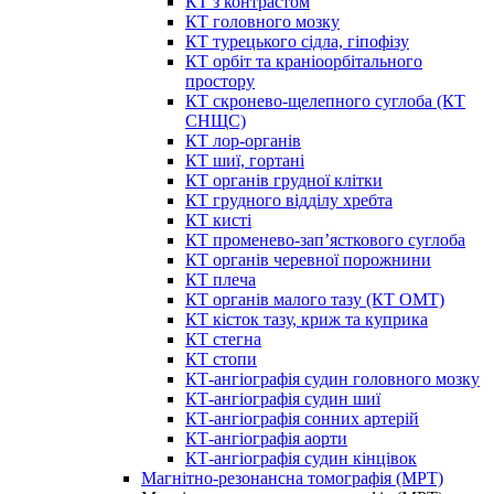
КТ з контрастом
КТ головного мозку
КТ турецького сідла, гіпофізу
КТ орбіт та краніоорбітального
простору
КТ скронево-щелепного суглоба (КТ
СНЩС)
КТ лор-органів
КТ шиї, гортані
КТ органів грудної клітки
КТ грудного відділу хребта
КТ кисті
КТ променево-зап’ясткового суглоба
КТ органів черевної порожнини
КТ плеча
КТ органів малого тазу (КТ ОМТ)
КТ кісток тазу, криж та куприка
КТ стегна
КТ стопи
КТ-ангіографія судин головного мозку
КТ-ангіографія судин шиї
КТ-ангіографія сонних артерій
КТ-ангіографія аорти
КТ-ангіографія судин кінцівок
Магнітно-резонансна томографія (МРТ)