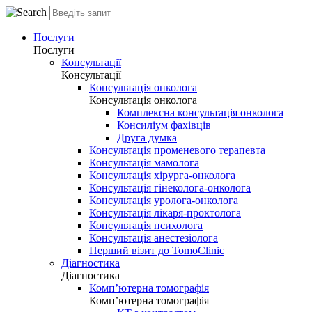
Послуги
Послуги
Консультації
Консультації
Консультація онколога
Консультація онколога
Комплексна консультація онколога
Консиліум фахівців
Друга думка
Консультація променевого терапевта
Консультація мамолога
Консультація хірурга-онколога
Консультація гінеколога-онколога
Консультація уролога-онколога
Консультація лікаря-проктолога
Консультація психолога
Консультація анестезіолога
Перший візит до TomoClinic
Діагностика
Діагностика
Комп’ютерна томографія
Комп’ютерна томографія