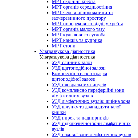
МРТ скрінінг хребта
МРТ органів середньостіння
МРТ черевної порожнини та
заочеревинного простору
МРТ поперекового відділу хребта
МРТ органів малого тазу
МРТ кульшового суглоба
МРТ крижів та куприка
МРТ стопи
Ультразвукова діагностика
Ультразвукова діагностика
УЗД слинних залоз
УЗД щитоподібної залози
Компресійна еластографія
щитоподібної залози
УЗД плевральних синусів
УЗД комплексно переферійні зони
лімфатичних вузлів
УЗД лімфатичних вузлів: шийна зона
УЗД шлунку та дванадцятипалої
кишки
УЗД нирок та наднирників
УЗД підключичної зони лімфатичних
вузлів
УЗД пахової зони лімфатичних вузлів