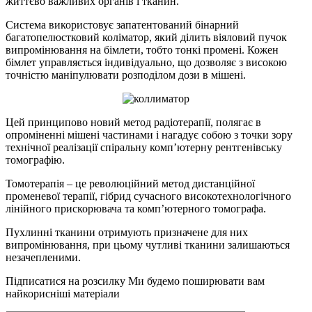
життєво важливих органів і тканин.
Система використовує запатентований бінарний
багатопелюстковий коліматор, який ділить віяловий пучок
випромінювання на бімлети, тобто тонкі промені. Кожен
бімлет управляється індивідуально, що дозволяє з високою
точністю маніпулювати розподілом дози в мішені.
Цей принципово новий метод радіотерапії, полягає в
опроміненні мішені частинами і нагадує собою з точки зору
технічної реалізації спіральну комп’ютерну рентгенівську
томографію.
Томотерапія – це революційний метод дистанційної
променевої терапії, гібрид сучасного високотехнологічного
лінійного прискорювача та комп’ютерного томографа.
Пухлинні тканини отримують призначене для них
випромінювання, при цьому чутливі тканини залишаються
незачепленими.
Підписатися на розсилку
Ми будемо поширювати вам
найкорисніші матеріали