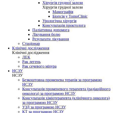
Хірургія грудної залози
Хірургія грудної залози
Мамографія
Біопсія у TomoClinic
Урологічна хірургія
Консультація проктолога
Паліативна допомога
Лікування болю
Результати лікування
Стаціонар
Клінічні дослідження
Клінічні дослідження
ЛЕК
Рак легень
Рак сечевого міхура
НСЗУ
НСЗУ
Безкоштовна променева терапія за програмою
НСЗУ
Консультація променевого терапевта (радіаційного
онколога) за програмою НСЗУ
Консультація хіміотерапевта (клінічного онколога)
за програмою НСЗУ
УЗД за програмою НСЗУ
КТ за програмою НСЗУ