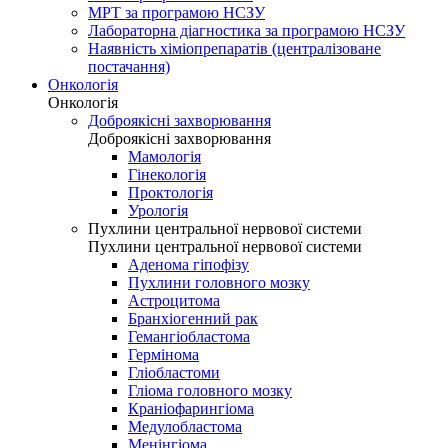
МРТ за програмою НСЗУ
Лабораторна діагностика за програмою НСЗУ
Наявність хіміопрепаратів (централізоване
постачання)
Онкологія
Онкологія
Доброякісні захворювання
Доброякісні захворювання
Мамологія
Гінекологія
Проктологія
Урологія
Пухлини центральної нервової системи
Пухлини центральної нервової системи
Аденома гіпофізу
Пухлини головного мозку
Астроцитома
Бранхіогенний рак
Гемангіобластома
Гермінома
Гліобластоми
Гліома головного мозку
Краніофарингіома
Медулобластома
Менінгіома