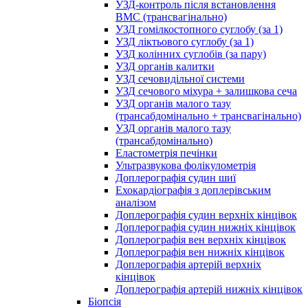
УЗД-контроль після встановлення
ВМС (трансвагінально)
УЗД гомілкостопного суглобу (за 1)
УЗД ліктьового суглобу (за 1)
УЗД колінних суглобів (за пару)
УЗД органів калитки
УЗД сечовидільної системи
УЗД сечового міхура + залишкова сеча
УЗД органів малого тазу
(трансабдомінально + трансвагінально)
УЗД органів малого тазу
(трансабдомінально)
Еластометрія печінки
Ультразвукова фолікулометрія
Доплерографія судин шиї
Ехокардіографія з доплерівським
аналізом
Доплерографія судин верхніх кінцівок
Доплерографія судин нижніх кінцівок
Доплерографія вен верхніх кінцівок
Доплерографія вен нижніх кінцівок
Доплерографія артерій верхніх
кінцівок
Доплерографія артерій нижніх кінцівок
Біопсія