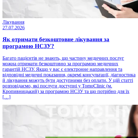
Лікування
27.07.2026
Як отримати безкоштовне лікування за
програмою НСЗУ?
Багато пацієнтів не знають, що частину медичних послуг
можна отримати безкоштовно за програмою медичних
гарантій НСЗУ. Якщо у вас є електронне направлення та
відповідні медичні показання, окремі консультації, діагностика
й лікування можуть бути доступними без оплати. У цій статті
розповідаємо, які послуги доступні у TomoClinic (м.
Кропивницький) за програмою НСЗУ та що потрібно для їх
[…]