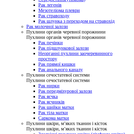
Рак легенів
Мезотеліома плеври
Рак стравоходу
Рак шлунка з переходом на стравохід
Рак молочної залози
Пухлини органів черевної порожнини
Пухлини органів черевної порожнини
Рак печінки
Рак підшлункової залози
Неорганні пухлини заочеревинного
простору
Рак прямої кишки
Рак анального каналу
Пухлини сечостатевої системи
Пухлини сечостатевої системи
Рак нирки
Рак передміхурової залози
Рак яєчка
Рак яєчників
Рак шийки матки
Рак тіла матки
Саркома матки
Пухлини шкіри, м’яких тканин і кісток
Пухлини шкіри, м’яких тканин і кісток