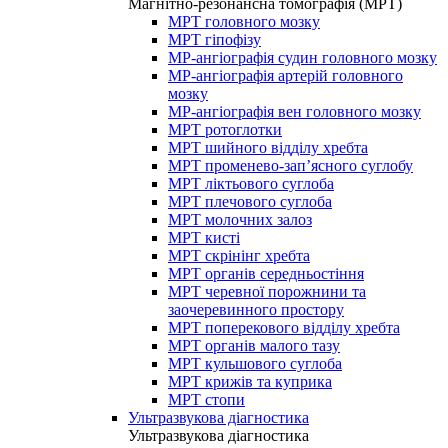
Магнітно-резонансна томографія (МРТ)
МРТ головного мозку
МРТ гіпофізу
МР-ангіографія судин головного мозку
МР-ангіографія артерій головного
мозку
МР-ангіографія вен головного мозку
МРТ ротоглотки
МРТ шийного відділу хребта
МРТ променево-зап’ясного суглобу
МРТ ліктьового суглоба
МРТ плечового суглоба
МРТ молочних залоз
МРТ кисті
МРТ скрінінг хребта
МРТ органів середньостіння
МРТ черевної порожнини та
заочеревинного простору
МРТ поперекового відділу хребта
МРТ органів малого тазу
МРТ кульшового суглоба
МРТ крижів та куприка
МРТ стопи
Ультразвукова діагностика
Ультразвукова діагностика