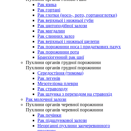
Рак язика
Рак гортані
Рак глотки (носо-, рото, гортаноглотки)
Рак верхньої і нижньої губи
Рак щитоподібної залози
Рак мигдалин
Рак слинних залоз
Рак верхньої і нижньої щелепи
Рак порожнини носа і придаткових пазух
Рак порожнини рота
Бранхіогенний рак шиї
Пухлини органів грудної порожнини
Пухлини органів грудної порожнини
Середостіння (тимома)
Рак легенів
Мезотеліома плеври
Рак стравоходу
Рак шлунка з переходом на стравохід
Рак молочної залози
Пухлини органів черевної порожнини
Пухлини органів черевної порожнини
Рак печінки
Рак підшлункової залози
Неорганні пухлини заочеревинного
простору