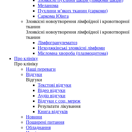
Злоякісні пухлини шкіри (лімфоми шкіри)
Меланома
Пухлини м’яких тканин (саркоми)
Саркома Юінга
Злоякісні новоутворення лімфоїдної і кровотворної
тканин
Злоякісні новоутворення лімфоїдної і кровотворної
тканин
Лімфогранулематоз
Неходжкінські злоякісні лімфоми
Мієломна хвороба (плазмоцитома)
Про клініку
Про клініку
Наші переваги
Відгуки
Відгуки
Текстові відгуки
Відео відгуки
Аудіо відгуки
Відгуки с соц. мереж
Результати лікування
Книга відгуків
Новини
Поширені питання
Обладнання