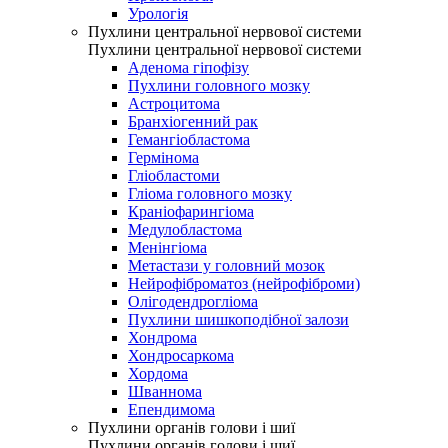
Урологія
Пухлини центральної нервової системи
Пухлини центральної нервової системи
Аденома гіпофізу
Пухлини головного мозку
Астроцитома
Бранхіогенний рак
Гемангіобластома
Гермінома
Гліобластоми
Гліома головного мозку
Краніофарингіома
Медулобластома
Менінгіома
Метастази у головний мозок
Нейрофіброматоз (нейрофіброми)
Олігодендрогліома
Пухлини шишкоподібної залози
Хондрома
Хондросаркома
Хордома
Шваннома
Епендимома
Пухлини органів голови і шиї
Пухлини органів голови і шиї