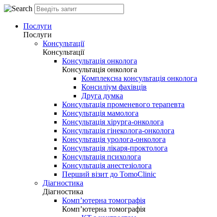
Послуги
Послуги
Консультації
Консультації
Консультація онколога
Консультація онколога
Комплексна консультація онколога
Консиліум фахівців
Друга думка
Консультація променевого терапевта
Консультація мамолога
Консультація хірурга-онколога
Консультація гінеколога-онколога
Консультація уролога-онколога
Консультація лікаря-проктолога
Консультація психолога
Консультація анестезіолога
Перший візит до TomoClinic
Діагностика
Діагностика
Комп’ютерна томографія
Комп’ютерна томографія