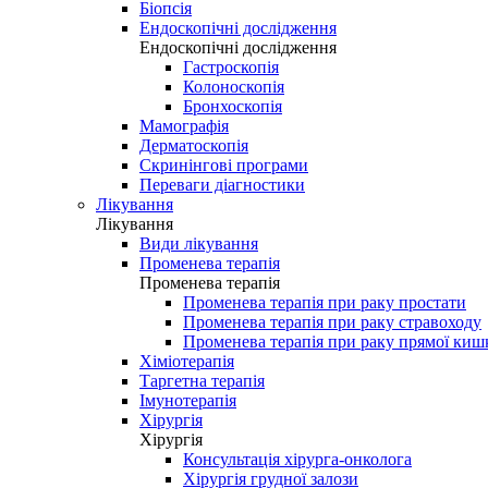
Біопсія
Ендоскопічні дослідження
Ендоскопічні дослідження
Гастроскопія
Колоноскопія
Бронхоскопія
Мамографія
Дерматоскопія
Скринінгові програми
Переваги діагностики
Лікування
Лікування
Види лікування
Променева терапія
Променева терапія
Променева терапія при раку простати
Променева терапія при раку стравоходу
Променева терапія при раку прямої киш
Хіміотерапія
Таргетна терапія
Імунотерапія
Хірургія
Хірургія
Консультація хірурга-онколога
Хірургія грудної залози