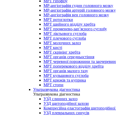
МРТ гіпофізу
МР-ангіографія судин головного мозку
МР-ангіографія артерій головного мозку
МР-ангіографія вен головного мозку
МРТ ротоглотки
МРТ шийного відділу хребта
МРТ променево-зап’ясного суглобу
МРТ ліктьового суглоба
МРТ плечового суглоба
МРТ молочних залоз
МРТ кисті
МРТ скрінінг хребта
МРТ органів середньостіння
МРТ черевної порожнини та заочеревин
МРТ поперекового відділу хребта
МРТ органів малого тазу
МРТ кульшового суглоба
МРТ крижів та куприка
МРТ стопи
Ультразвукова діагностика
Ультразвукова діагностика
УЗД слинних залоз
УЗД щитоподібної залози
Компресійна еластографія щитоподібної
УЗД плевральних синусів