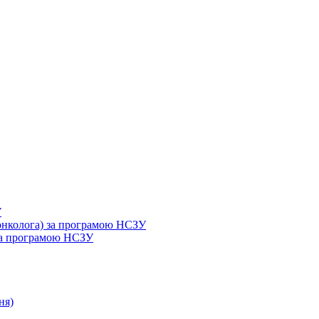
У
 онколога) за програмою НСЗУ
 за програмою НСЗУ
ня)