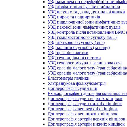
УЗД комплексно переферійні зони лімфа
УЗД лімфатичних вузлів: шийна зона
УЗД шлунку та дванадцятипалої кишки
УЗД нирок та наднирників
УЗД підключичної зони лімфатичних вуз
УЗД пахової зони лімфатичних вузлів
УЗД-контроль після встановлення ВМС (
УЗД гомілкостопного суглобу (за 1)
УЗД ліктьового суглобу (за 1)
УЗД колінних суглобів (за пару)
УЗД органів калитки
УЗД сечовидільної системи
УЗД сечового міхура + залишкова сеча
УЗД органів малого тазу (трансабдоміна
УЗД органів малого тазу (трансабдоміна
Еластометрія печінки
Ультразвукова фолікулометрія
Доплерографія судин шиї
Ехокардіографія з доплерівським аналіз
Доплерографія судин верхніх кінцівок
Доплерографія судин нижніх кінцівок
Доплерографія вен верхніх кінцівок
Доплерографія вен нижніх кінцівок
Доплерографія артерій верхніх кінцівок
Доплерографія артерій нижніх кінцівок