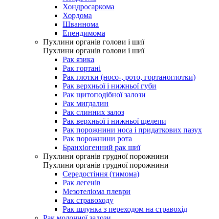
Хондросаркома
Хордома
Шваннома
Епендимома
Пухлини органів голови і шиї
Пухлини органів голови і шиї
Рак язика
Рак гортані
Рак глотки (носо-, рото, гортаноглотки)
Рак верхньої і нижньої губи
Рак щитоподібної залози
Рак мигдалин
Рак слинних залоз
Рак верхньої і нижньої щелепи
Рак порожнини носа і придаткових пазух
Рак порожнини рота
Бранхіогенний рак шиї
Пухлини органів грудної порожнини
Пухлини органів грудної порожнини
Середостіння (тимома)
Рак легенів
Мезотеліома плеври
Рак стравоходу
Рак шлунка з переходом на стравохід
Рак молочної залози