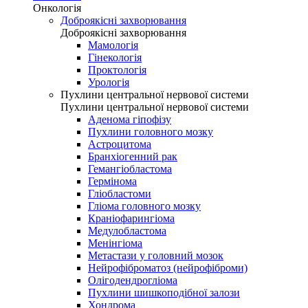
Онкологія
Доброякісні захворювання
Доброякісні захворювання
Мамологія
Гінекологія
Проктологія
Урологія
Пухлини центральної нервової системи
Пухлини центральної нервової системи
Аденома гіпофізу
Пухлини головного мозку
Астроцитома
Бранхіогенний рак
Гемангіобластома
Гермінома
Гліобластоми
Гліома головного мозку
Краніофарингіома
Медулобластома
Менінгіома
Метастази у головний мозок
Нейрофіброматоз (нейрофіброми)
Олігодендрогліома
Пухлини шишкоподібної залози
Хондрома