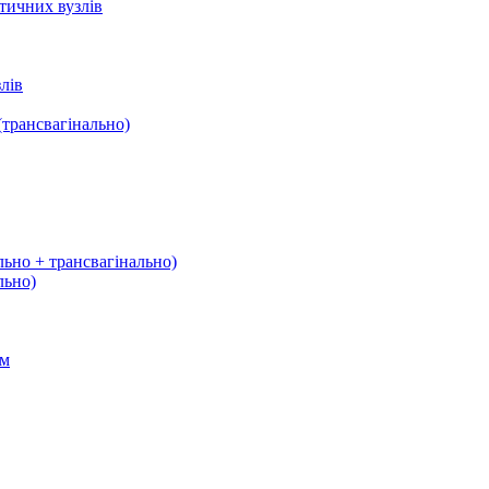
тичних вузлів
лів
трансвагінально)
льно + трансвагінально)
льно)
ом