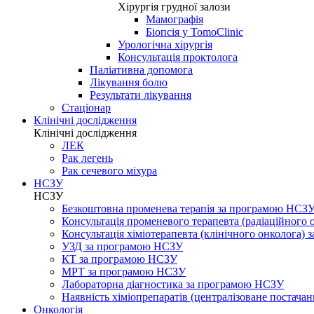
Хірургія грудної залози
Мамографія
Біопсія у TomoClinic
Урологічна хірургія
Консультація проктолога
Паліативна допомога
Лікування болю
Результати лікування
Стаціонар
Клінічні дослідження
Клінічні дослідження
ЛЕК
Рак легень
Рак сечевого міхура
НСЗУ
НСЗУ
Безкоштовна променева терапія за програмою НСЗ
Консультація променевого терапевта (радіаційного
Консультація хіміотерапевта (клінічного онколога)
УЗД за програмою НСЗУ
КТ за програмою НСЗУ
МРТ за програмою НСЗУ
Лабораторна діагностика за програмою НСЗУ
Наявність хіміопрепаратів (централізоване постачан
Онкологія