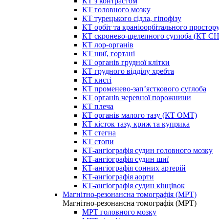
КТ з контрастом
КТ головного мозку
КТ турецького сідла, гіпофізу
КТ орбіт та краніоорбітального простор
КТ скронево-щелепного суглоба (КТ 
КТ лор-органів
КТ шиї, гортані
КТ органів грудної клітки
КТ грудного відділу хребта
КТ кисті
КТ променево-зап’ясткового суглоба
КТ органів черевної порожнини
КТ плеча
КТ органів малого тазу (КТ ОМТ)
КТ кісток тазу, криж та куприка
КТ стегна
КТ стопи
КТ-ангіографія судин головного мозку
КТ-ангіографія судин шиї
КТ-ангіографія сонних артерій
КТ-ангіографія аорти
КТ-ангіографія судин кінцівок
Магнітно-резонансна томографія (МРТ)
Магнітно-резонансна томографія (МРТ)
МРТ головного мозку