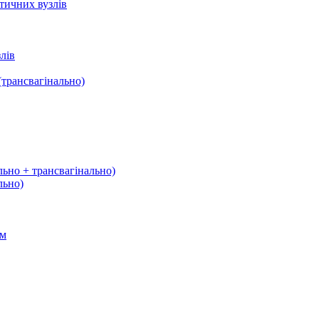
тичних вузлів
лів
трансвагінально)
льно + трансвагінально)
льно)
ом