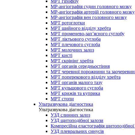
МРТ гіпофізу
МР-ангіографія судин головного мозку
МР-ангіографія артерій головного мозку
МР-ангіографія вен головного мозку
МРТ ротоглотки
МРТ шийного відділу хребта
МРТ променево-зап’ясного суглобу
МРТ ліктьового суглоба
МРТ плечового суглоба
МРТ молочних залоз
МРТ кисті
МРТ скрінінг хребта
МРТ органів середньостіння
МРТ черевної порожнини та заочеревин
МРТ поперекового відділу хребта
МРТ органів малого тазу
МРТ кульшового суглоба
МРТ крижів та куприка
МРТ стопи
Ультразвукова діагностика
Ультразвукова діагностика
УЗД слинних залоз
УЗД щитоподібної залози
Компресійна еластографія щитоподібної
УЗД плевральних синусів