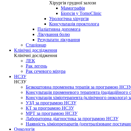
Хірургія грудної залози
Мамографія
Біопсія у TomoClinic
Урологічна хірургія
Консультація проктолога
Паліативна допомога
Лікування болю
Результати лікування
Стаціонар
Клінічні дослідження
Клінічні дослідження
ЛЕК
Рак легень
Рак сечевого міхура
НСЗУ
НСЗУ
Безкоштовна променева терапія за програмою НСЗ
Консультація променевого терапевта (радіаційного
Консультація хіміотерапевта (клінічного онколога)
УЗД за програмою НСЗУ
КТ за програмою НСЗУ
МРТ за програмою НСЗУ
Лабораторна діагностика за програмою НСЗУ
Наявність хіміопрепаратів (централізоване постачан
Онкологія