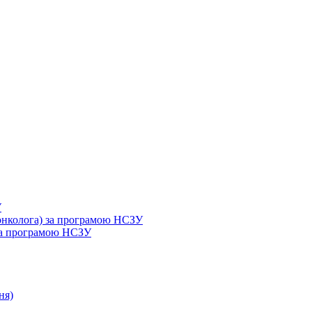
У
 онколога) за програмою НСЗУ
 за програмою НСЗУ
ня)