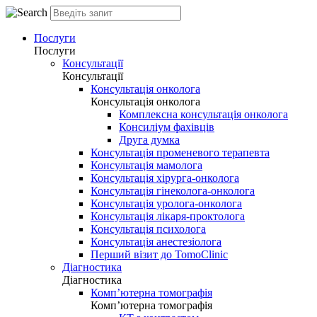
Послуги
Послуги
Консультації
Консультації
Консультація онколога
Консультація онколога
Комплексна консультація онколога
Консиліум фахівців
Друга думка
Консультація променевого терапевта
Консультація мамолога
Консультація хірурга-онколога
Консультація гінеколога-онколога
Консультація уролога-онколога
Консультація лікаря-проктолога
Консультація психолога
Консультація анестезіолога
Перший візит до TomoClinic
Діагностика
Діагностика
Комп’ютерна томографія
Комп’ютерна томографія