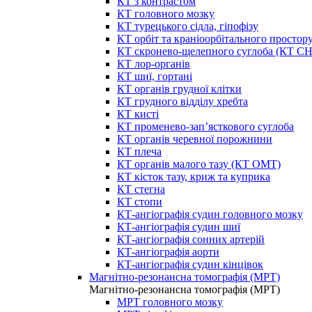
КТ з контрастом
КТ головного мозку
КТ турецького сідла, гіпофізу
КТ орбіт та краніоорбітального простор
КТ скронево-щелепного суглоба (КТ 
КТ лор-органів
КТ шиї, гортані
КТ органів грудної клітки
КТ грудного відділу хребта
КТ кисті
КТ променево-зап’ясткового суглоба
КТ органів черевної порожнини
КТ плеча
КТ органів малого тазу (КТ ОМТ)
КТ кісток тазу, криж та куприка
КТ стегна
КТ стопи
КТ-ангіографія судин головного мозку
КТ-ангіографія судин шиї
КТ-ангіографія сонних артерій
КТ-ангіографія аорти
КТ-ангіографія судин кінцівок
Магнітно-резонансна томографія (МРТ)
Магнітно-резонансна томографія (МРТ)
МРТ головного мозку