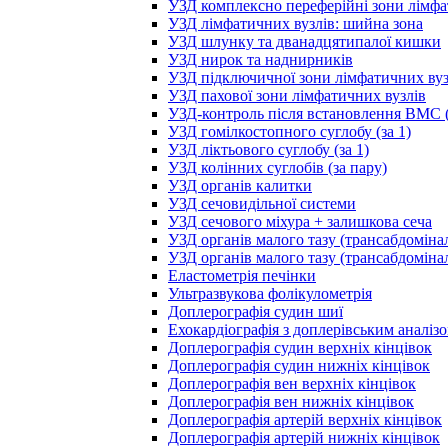
УЗД комплексно переферійні зони лімфа
УЗД лімфатичних вузлів: шийна зона
УЗД шлунку та дванадцятипалої кишки
УЗД нирок та наднирників
УЗД підключичної зони лімфатичних вуз
УЗД пахової зони лімфатичних вузлів
УЗД-контроль після встановлення ВМС (
УЗД гомілкостопного суглобу (за 1)
УЗД ліктьового суглобу (за 1)
УЗД колінних суглобів (за пару)
УЗД органів калитки
УЗД сечовидільної системи
УЗД сечового міхура + залишкова сеча
УЗД органів малого тазу (трансабдоміна
УЗД органів малого тазу (трансабдоміна
Еластометрія печінки
Ультразвукова фолікулометрія
Доплерографія судин шиї
Ехокардіографія з доплерівським аналіз
Доплерографія судин верхніх кінцівок
Доплерографія судин нижніх кінцівок
Доплерографія вен верхніх кінцівок
Доплерографія вен нижніх кінцівок
Доплерографія артерій верхніх кінцівок
Доплерографія артерій нижніх кінцівок