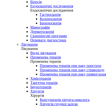
Біопсія
Ендоскопічні дослідження
Ендоскопічні дослідження
Гастроскопія
Колоноскопія
Бронхоскопія
Мамографія
Дерматоскопія
Скринінгові програми
Переваги діагностики
Лікування
Лікування
Види лікування
Променева терапія
Променева терапія
Променева терапія при раку простати
Променева терапія при раку стравоходу
Променева терапія при раку прямої киш
Хіміотерапія
Таргетна терапія
Імунотерапія
Хірургія
Хірургія
Консультація хірурга-онколога
Хірургія грудної залози