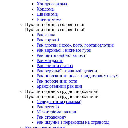
Хондросаркома
Хордома
Шваннома
Епендимома
Пухлини органів голови і шиї
Пухлини органів голови і шиї
Рак язика
Рак гортані
Рак глотки (носо-, рото, гортаноглотки)
Рак верхньої і нижньої губи
Рак щитоподібної залози
Рак мигдалин
Рак слинних залоз
Рак верхньої і нижньої щелепи
Рак порожнини носа і придаткових пазух
Рак порожнини рота
Бранхіогенний рак шиї
Пухлини органів грудної порожнини
Пухлини органів грудної порожнини
Середостіння (тимома)
Рак легенів
Мезотеліома плеври
Рак стравоходу
Рак шлунка з переходом на стравохід
Рак молочної залози