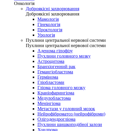
Онкологія
Доброякісні захворювання
Доброякісні захворювання
Мамологія
Гінекологія
Проктологія
Урологія
Пухлини центральної нервової системи
Пухлини центральної нервової системи
Аденома гіпофізу
Пухлини головного мозку
Астроцитома
Бранхіогенний рак
Гемангіобластома
Гермінома
Гліобластоми
Гліома головного мозку
Краніофарингіома
Медулобластома
Менінгіома
Метастази у головний мозок
Нейрофіброматоз (нейрофіброми)
Олігодендрогліома
Пухлини шишкоподібної залози
Хондрома