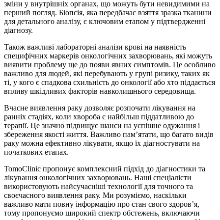
зміни у внутрішніх органах, що можуть бути невидимими на
перший погляд. Біопсія, яка передбачає взяття зразка тканини
для детального аналізу, є ключовим етапом у підтвердженні
діагнозу.
Також важливі лабораторні аналізи крові на наявність
специфічних маркерів онкологічних захворювань, які можуть
виявити проблему ще до появи явних симптомів. Це особливо
важливо для людей, які перебувають у групі ризику, таких як
ті, у кого є спадкова схильність до онкології або хто піддається
впливу шкідливих факторів навколишнього середовища.
Вчасне виявлення раку дозволяє розпочати лікування на
ранніх стадіях, коли хвороба є найбільш піддатливою до
терапії. Це значно підвищує шанси на успішне одужання і
збереження якості життя. Важливо пам’ятати, що багато видів
раку можна ефективно лікувати, якщо їх діагностувати на
початкових етапах.
TomoClinic пропонує комплексний підхід до діагностики та
лікування онкологічних захворювань. Наші спеціалісти
використовують найсучасніші технології для точного та
своєчасного виявлення раку. Ми розуміємо, наскільки
важливо мати повну інформацію про стан свого здоров’я,
тому пропонуємо широкий спектр обстежень, включаючи