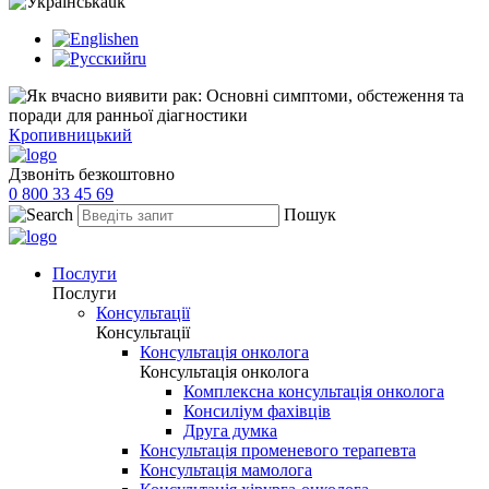
uk
en
ru
Кропивницький
Дзвоніть безкоштовно
0 800 33 45 69
Пошук
Послуги
Послуги
Консультації
Консультації
Консультація онколога
Консультація онколога
Комплексна консультація онколога
Консиліум фахівців
Друга думка
Консультація променевого терапевта
Консультація мамолога