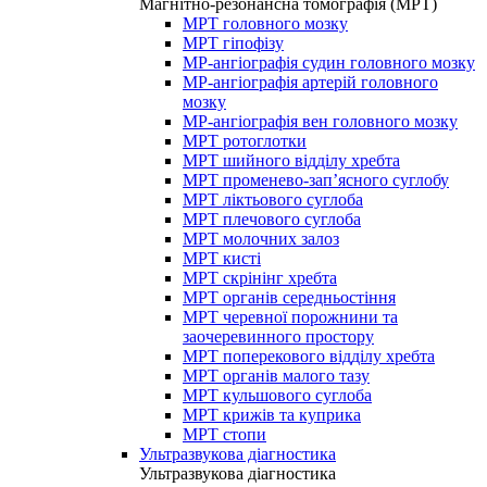
Магнітно-резонансна томографія (МРТ)
МРТ головного мозку
МРТ гіпофізу
МР-ангіографія судин головного мозку
МР-ангіографія артерій головного
мозку
МР-ангіографія вен головного мозку
МРТ ротоглотки
МРТ шийного відділу хребта
МРТ променево-зап’ясного суглобу
МРТ ліктьового суглоба
МРТ плечового суглоба
МРТ молочних залоз
МРТ кисті
МРТ скрінінг хребта
МРТ органів середньостіння
МРТ черевної порожнини та
заочеревинного простору
МРТ поперекового відділу хребта
МРТ органів малого тазу
МРТ кульшового суглоба
МРТ крижів та куприка
МРТ стопи
Ультразвукова діагностика
Ультразвукова діагностика