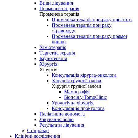
Види лікування
Променева терапія
Променева терапія
Променева терапія при раку простати
Променева терапія при раку
стравоходу
Променева терапія при раку прямої
кишки
Хіміотерапія
Таргетна терапія
Імунотерапія
Хірургія
Хірургія
Консультація хірурга-онколога
Хірургія грудної залози
Хірургія грудної залози
Мамографія
Біопсія у TomoClinic
Урологічна хірургія
Консультація проктолога
Паліативна допомога
Лікування болю
Результати лікування
Стаціонар
Клінічні дослідження