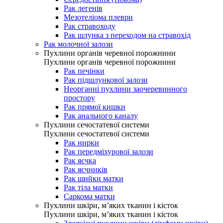
Рак легенів
Мезотеліома плеври
Рак стравоходу
Рак шлунка з переходом на стравохід
Рак молочної залози
Пухлини органів черевної порожнини
Пухлини органів черевної порожнини
Рак печінки
Рак підшлункової залози
Неорганні пухлини заочеревинного
простору
Рак прямої кишки
Рак анального каналу
Пухлини сечостатевої системи
Пухлини сечостатевої системи
Рак нирки
Рак передміхурової залози
Рак яєчка
Рак яєчників
Рак шийки матки
Рак тіла матки
Саркома матки
Пухлини шкіри, м’яких тканин і кісток
Пухлини шкіри, м’яких тканин і кісток