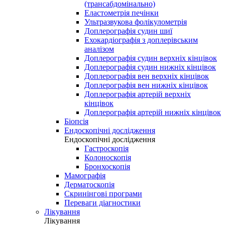
(трансабдомінально)
Еластометрія печінки
Ультразвукова фолікулометрія
Доплерографія судин шиї
Ехокардіографія з доплерівським
аналізом
Доплерографія судин верхніх кінцівок
Доплерографія судин нижніх кінцівок
Доплерографія вен верхніх кінцівок
Доплерографія вен нижніх кінцівок
Доплерографія артерій верхніх
кінцівок
Доплерографія артерій нижніх кінцівок
Біопсія
Ендоскопічні дослідження
Ендоскопічні дослідження
Гастроскопія
Колоноскопія
Бронхоскопія
Мамографія
Дерматоскопія
Скринінгові програми
Переваги діагностики
Лікування
Лікування