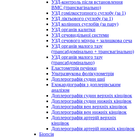
УЗД-контроль після встановлення
ВМС (трансвагінально)
УЗД гомілкостопного суглобу (за 1)
УЗД ліктьового суглобу (за 1)
УЗД колінних суглобів (за пару)
УЗД органів калитки
УЗД сечовидільної системи
УЗД сечового міхура + залишкова сеча
УЗД органів малого тазу
(трансабдомінально + трансвагінально)
УЗД органів малого тазу
(трансабдомінально)
Еластометрія печінки
Ультразвукова фолікулометрія
Доплерографія судин шиї
Ехокардіографія з доплерівським
аналізом
Доплерографія судин верхніх кінцівок
Доплерографія судин нижніх кінцівок
Доплерографія вен верхніх кінцівок
Доплерографія вен нижніх кінцівок
Доплерографія артерій верхніх
кінцівок
Доплерографія артерій нижніх кінцівок
Біопсія