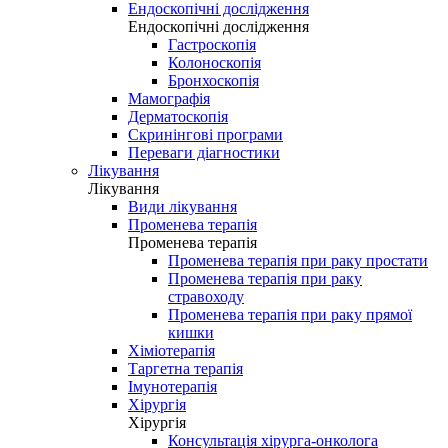
Ендоскопічні дослідження
Ендоскопічні дослідження
Гастроскопія
Колоноскопія
Бронхоскопія
Мамографія
Дерматоскопія
Скринінгові програми
Переваги діагностики
Лікування
Лікування
Види лікування
Променева терапія
Променева терапія
Променева терапія при раку простати
Променева терапія при раку
стравоходу
Променева терапія при раку прямої
кишки
Хіміотерапія
Таргетна терапія
Імунотерапія
Хірургія
Хірургія
Консультація хірурга-онколога