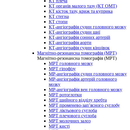
КТ плеча
КТ органів малого тазу (КТ ОМТ)
КТ кісток тазу, криж та куприка
КТ стегна
КТ стопи
КТ-ангіографія судин головного мозку
КТ-ангіографія судин шиї
КТ-ангіографія сонних артерій
КТ-ангіографія аорти
КТ-ангіографія судин кінцівок
Магнітно-резонансна томографія (МРТ)
Магнітно-резонансна томографія (МРТ)
МРТ головного мозку
МРТ гіпофізу
МР-ангіографія судин головного мозку
МР-ангіографія артерій головного
мозку
МР-ангіографія вен головного мозку
МРТ ротоглотки
МРТ шийного відділу хребта
МРТ променево-зап’ясного суглобу
МРТ ліктьового суглоба
МРТ плечового суглоба
МРТ молочних залоз
МРТ кисті