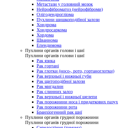
Метастази у головний мозок
Нейрофіброматоз (нейрофіброми)
Олігодендрогліома
Пухлини шишкоподібної залози
Хондрома
Хондросаркома
Хордома
Шваннома
Епендимома
Пухлини органів голови і шиї
Пухлини органів голови і шиї
Рак язика
Рак гортані
Рак глотки (носо-, рото, гортаноглотки)
Рак верхньої і нижньої губи
Рак щитоподібної залози
Рак мигдалин
Рак слинних залоз
Рак верхньої і нижньої щелепи
Рак порожнини носа і придаткових пазух
Рак порожнини рота
Бранхіогенний рак шиї
Пухлини органів грудної порожнини
Пухлини органів грудної порожнини
Середостіння (тимома)