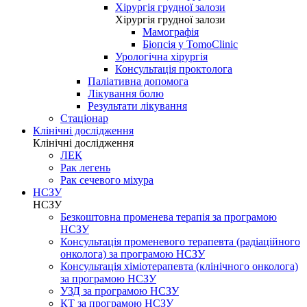
Хірургія грудної залози
Хірургія грудної залози
Мамографія
Біопсія у TomoClinic
Урологічна хірургія
Консультація проктолога
Паліативна допомога
Лікування болю
Результати лікування
Стаціонар
Клінічні дослідження
Клінічні дослідження
ЛЕК
Рак легень
Рак сечевого міхура
НСЗУ
НСЗУ
Безкоштовна променева терапія за програмою
НСЗУ
Консультація променевого терапевта (радіаційного
онколога) за програмою НСЗУ
Консультація хіміотерапевта (клінічного онколога)
за програмою НСЗУ
УЗД за програмою НСЗУ
КТ за програмою НСЗУ