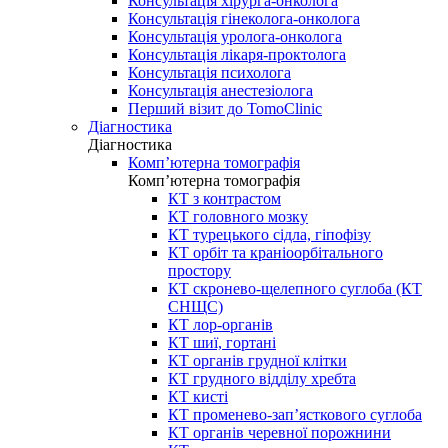
Консультація хірурга-онколога
Консультація гінеколога-онколога
Консультація уролога-онколога
Консультація лікаря-проктолога
Консультація психолога
Консультація анестезіолога
Перший візит до TomoClinic
Діагностика
Діагностика
Комп’ютерна томографія
Комп’ютерна томографія
КТ з контрастом
КТ головного мозку
КТ турецького сідла, гіпофізу
КТ орбіт та краніоорбітального
простору
КТ скронево-щелепного суглоба (КТ
СНЩС)
КТ лор-органів
КТ шиї, гортані
КТ органів грудної клітки
КТ грудного відділу хребта
КТ кисті
КТ променево-зап’ясткового суглоба
КТ органів черевної порожнини