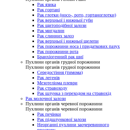
Рак язика
Рак гортані
Рак глотки (носо-, рото, гортаноглотки)
Рак верхньої і нижньої губи
Рак щитоподібної залози
Рак мигдалин
Рак слинних залоз
Рак верхньої і нижньої щелепи
Рак порожнини носа і придаткових пазух
Рак порожнини рота
Бранхіогенний рак шиї
Пухлини органів грудної порожнини
Пухлини органів грудної порожнини
Середостіння (тимома)
Рак легенів
Мезотеліома плеври
Рак стравоходу
Рак шлунка з переходом на стравохід
Рак молочної залози
Пухлини органів черевної порожнини
Пухлини органів черевної порожнини
Рак печінки
Рак підшлункової залози
Неорганні пухлини заочеревинного
простору