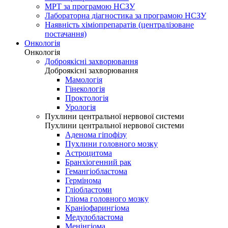
МРТ за програмою НСЗУ
Лабораторна діагностика за програмою НСЗУ
Наявність хіміопрепаратів (централізоване
постачання)
Онкологія
Онкологія
Доброякісні захворювання
Доброякісні захворювання
Мамологія
Гінекологія
Проктологія
Урологія
Пухлини центральної нервової системи
Пухлини центральної нервової системи
Аденома гіпофізу
Пухлини головного мозку
Астроцитома
Бранхіогенний рак
Гемангіобластома
Гермінома
Гліобластоми
Гліома головного мозку
Краніофарингіома
Медулобластома
Менінгіома