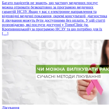
Багато пацієнтів не знають, що частину медичних послуг
можна отримати безкоштовно за програмою медичних
гарантій НСЗУ. Якщо у вас є електронне направлення та
відповідні медичні показання, окремі консультації, діагностика
й лікування можуть бути доступними без оплати. У цій статті
розповідаємо, які послуги доступні у TomoClinic (м.
Кропивницький) за програмою НСЗУ та що потрібно для їх
[…]
Лікування