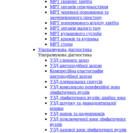
МРТ скрінінг хребта
МРТ органів середньостіння
МРТ черевної порожнини та
заочеревинного простору
МРТ поперекового відділу хребта
МРТ органів малого тазу
МРТ кульшового суглоба
МРТ крижів та куприка
МРТ стопи
Ультразвукова діагностика
Ультразвукова діагностика
УЗД слинних залоз
УЗД щитоподібної залози
Компресійна еластографія
щитоподібної залози
УЗД плевральних синусів
УЗД комплексно переферійні зони
лімфатичних вузлів
УЗД лімфатичних вузлів: шийна зона
УЗД шлунку та дванадцятипалої
кишки
УЗД нирок та наднирників
УЗД підключичної зони лімфатичних
вузлів
УЗД пахової зони лімфатичних вузлів