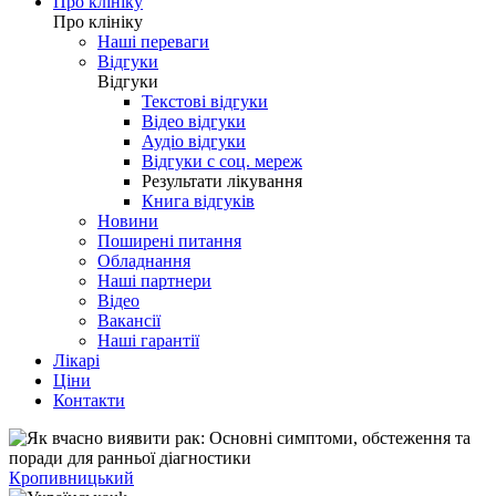
Про клініку
Про клініку
Наші переваги
Відгуки
Відгуки
Текстові відгуки
Відео відгуки
Аудіо відгуки
Відгуки с соц. мереж
Результати лікування
Книга відгуків
Новини
Поширені питання
Обладнання
Наші партнери
Відео
Вакансії
Наші гарантії
Лікарі
Ціни
Контакти
Кропивницький