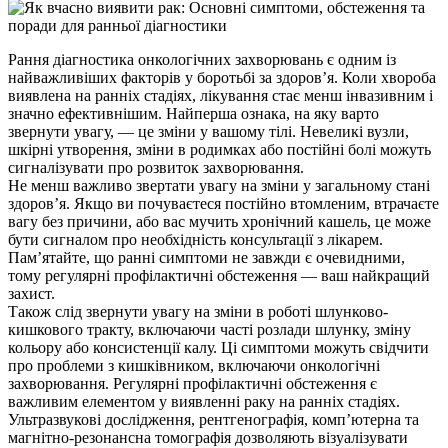
Рання діагностика онкологічних захворювань є одним із
найважливіших факторів у боротьбі за здоров’я. Коли хвороба
виявлена на ранніх стадіях, лікування стає менш інвазивним і
значно ефективнішим. Найперша ознака, на яку варто
звернути увагу, — це зміни у вашому тілі. Невеликі вузли,
шкірні утворення, зміни в родимках або постійні болі можуть
сигналізувати про розвиток захворювання.
Не менш важливо звертати увагу на зміни у загальному стані
здоров’я. Якщо ви почуваєтеся постійно втомленим, втрачаєте
вагу без причини, або вас мучить хронічний кашель, це може
бути сигналом про необхідність консультації з лікарем.
Пам’ятайте, що ранні симптоми не завжди є очевидними,
тому регулярні профілактичні обстеження — ваш найкращий
захист.
Також слід звернути увагу на зміни в роботі шлунково-
кишкового тракту, включаючи часті розлади шлунку, зміну
кольору або консистенції калу. Ці симптоми можуть свідчити
про проблеми з кишківником, включаючи онкологічні
захворювання. Регулярні профілактичні обстеження є
важливим елементом у виявленні раку на ранніх стадіях.
Ультразвукові дослідження, рентгенографія, комп’ютерна та
магнітно-резонансна томографія дозволяють візуалізувати