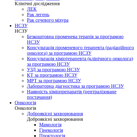
Клінічні дослідження
ЛЕК
Рак легень
Рак сечевого міхура
НСЗУ
НСЗУ
Безкоштовна променева терапія за програмою
НСЗУ
Консультація променевого терапевта (радіаційного
онколога) за програмою НСЗУ
Консультація хіміотерапевта (клінічного онколога)
за програмою НСЗУ
УЗД за програмою НСЗУ
КТ за програмою НСЗУ
МРТ за програмою НСЗУ
Лабораторна діагностика за програмою НСЗУ
Наявність хіміопрепаратів (централізоване
постачання)
Онкологія
Онкологія
Доброякісні захворювання
Доброякісні захворювання
Мамологія
Гінекологія
Проктологія