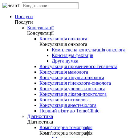
Послуги
Послуги
Консультації
Консультації
Консультація онколога
Консультація онколога
Комплексна консультація онколога
Консиліум фахівців
Друга думка
Консультація променевого терапевта
Консультація мамолога
Консультація хірурга-онколога
Консультація гінеколога-онколога
Консультація уролога-онколога
Консультація лікаря-проктолога
Консультація психолога
Консультація анестезіолога
Перший візит до TomoClinic
Діагностика
Діагностика
Комп’ютерна томографія
Комп’ютерна томографія