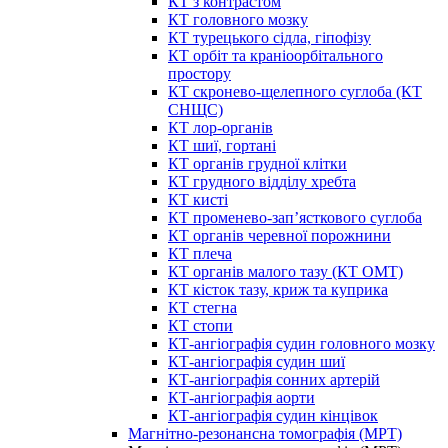
КТ з контрастом
КТ головного мозку
КТ турецького сідла, гіпофізу
КТ орбіт та краніоорбітального
простору
КТ скронево-щелепного суглоба (КТ
СНЩС)
КТ лор-органів
КТ шиї, гортані
КТ органів грудної клітки
КТ грудного відділу хребта
КТ кисті
КТ променево-зап’ясткового суглоба
КТ органів черевної порожнини
КТ плеча
КТ органів малого тазу (КТ ОМТ)
КТ кісток тазу, криж та куприка
КТ стегна
КТ стопи
КТ-ангіографія судин головного мозку
КТ-ангіографія судин шиї
КТ-ангіографія сонних артерій
КТ-ангіографія аорти
КТ-ангіографія судин кінцівок
Магнітно-резонансна томографія (МРТ)