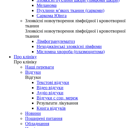
Злоякісні пухлини шкіри (лімфоми шкіри)
Меланома
Пухлини м’яких тканин (саркоми)
Саркома Юінга
Злоякісні новоутворення лімфоїдної і кровотворної
тканин
Злоякісні новоутворення лімфоїдної і кровотворної
тканин
Лімфогранулематоз
Неходжкінські злоякісні лімфоми
Мієломна хвороба (плазмоцитома)
Про клініку
Про клініку
Наші переваги
Відгуки
Відгуки
Текстові відгуки
Відео відгуки
Аудіо відгуки
Відгуки с соц. мереж
Результати лікування
Книга відгуків
Новини
Поширені питання
Обладнання