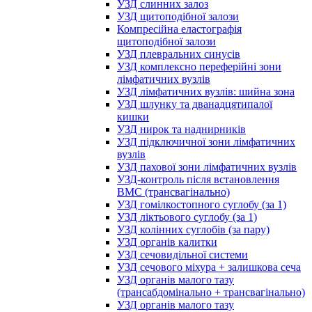
УЗД слинних залоз
УЗД щитоподібної залози
Компресійна еластографія
щитоподібної залози
УЗД плевральних синусів
УЗД комплексно переферійні зони
лімфатичних вузлів
УЗД лімфатичних вузлів: шийна зона
УЗД шлунку та дванадцятипалої
кишки
УЗД нирок та наднирників
УЗД підключичної зони лімфатичних
вузлів
УЗД пахової зони лімфатичних вузлів
УЗД-контроль після встановлення
ВМС (трансвагінально)
УЗД гомілкостопного суглобу (за 1)
УЗД ліктьового суглобу (за 1)
УЗД колінних суглобів (за пару)
УЗД органів калитки
УЗД сечовидільної системи
УЗД сечового міхура + залишкова сеча
УЗД органів малого тазу
(трансабдомінально + трансвагінально)
УЗД органів малого тазу