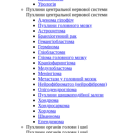
Урологія
Пухлини центральної нервової системи
Пухлини центральної нервової системи
Аденома гіпофізу
Пухлини головного мозку
Астроцитома
Бранхіогенний рак
Гемангіобластома
Гермінома
Гліобластоми
Гліома головного мозку
Краніофарингіома
Медулобластома
Менінгіома
Метастази у головний мозок
Нейрофіброматоз (нейрофіброми)
Олігодендрогліома
Пухлини шишкоподібної залози
Хондрома
Хондросаркома
Хордома
Шваннома
Епендимома
Пухлини органів голови і шиї
Пухлини органів голови і шиї