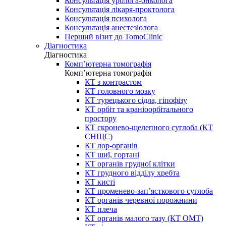
Консультація уролога-онколога
Консультація лікаря-проктолога
Консультація психолога
Консультація анестезіолога
Перший візит до TomoClinic
Діагностика
Діагностика
Комп’ютерна томографія
Комп’ютерна томографія
КТ з контрастом
КТ головного мозку
КТ турецького сідла, гіпофізу
КТ орбіт та краніоорбітального
простору
КТ скронево-щелепного суглоба (КТ
СНЩС)
КТ лор-органів
КТ шиї, гортані
КТ органів грудної клітки
КТ грудного відділу хребта
КТ кисті
КТ променево-зап’ясткового суглоба
КТ органів черевної порожнини
КТ плеча
КТ органів малого тазу (КТ ОМТ)