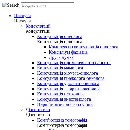
Послуги
Послуги
Консультації
Консультації
Консультація онколога
Консультація онколога
Комплексна консультація онколога
Консиліум фахівців
Друга думка
Консультація променевого терапевта
Консультація мамолога
Консультація хірурга-онколога
Консультація гінеколога-онколога
Консультація уролога-онколога
Консультація лікаря-проктолога
Консультація психолога
Консультація анестезіолога
Перший візит до TomoClinic
Діагностика
Діагностика
Комп’ютерна томографія
Комп’ютерна томографія