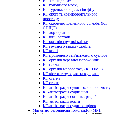
КТ з контрастом
КТ головного мозку
КТ турецького сідла, гіпофізу
КТ орбіт та краніоорбітального
простору
КТ скронево-щелепного суглоба (КТ
СНЩС)
КТ лор-органів
КТ шиї, гортані
КТ органів грудної клітки
КТ грудного відділу хребта
КТ кисті
КТ променево-зап’ясткового суглоба
КТ органів черевної порожнини
КТ плеча
КТ органів малого тазу (КТ ОМТ)
КТ кісток тазу, криж та куприка
КТ стегна
КТ стопи
КТ-ангіографія судин головного мозку
КТ-ангіографія судин шиї
КТ-ангіографія сонних артерій
КТ-ангіографія аорти
КТ-ангіографія судин кінцівок
Магнітно-резонансна томографія (МРТ)