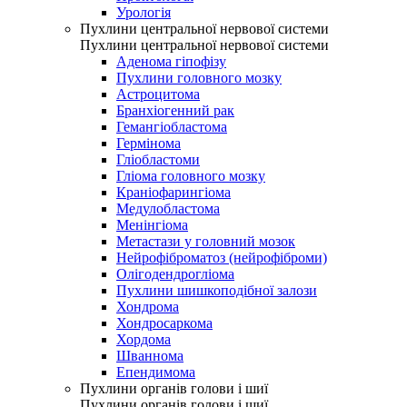
Урологія
Пухлини центральної нервової системи
Пухлини центральної нервової системи
Аденома гіпофізу
Пухлини головного мозку
Астроцитома
Бранхіогенний рак
Гемангіобластома
Гермінома
Гліобластоми
Гліома головного мозку
Краніофарингіома
Медулобластома
Менінгіома
Метастази у головний мозок
Нейрофіброматоз (нейрофіброми)
Олігодендрогліома
Пухлини шишкоподібної залози
Хондрома
Хондросаркома
Хордома
Шваннома
Епендимома
Пухлини органів голови і шиї
Пухлини органів голови і шиї