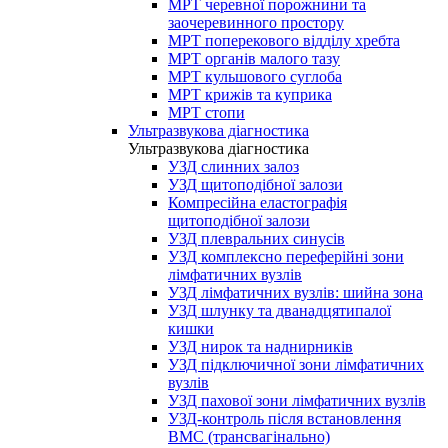
МРТ черевної порожнини та
заочеревинного простору
МРТ поперекового відділу хребта
МРТ органів малого тазу
МРТ кульшового суглоба
МРТ крижів та куприка
МРТ стопи
Ультразвукова діагностика
Ультразвукова діагностика
УЗД слинних залоз
УЗД щитоподібної залози
Компресійна еластографія
щитоподібної залози
УЗД плевральних синусів
УЗД комплексно переферійні зони
лімфатичних вузлів
УЗД лімфатичних вузлів: шийна зона
УЗД шлунку та дванадцятипалої
кишки
УЗД нирок та наднирників
УЗД підключичної зони лімфатичних
вузлів
УЗД пахової зони лімфатичних вузлів
УЗД-контроль після встановлення
ВМС (трансвагінально)