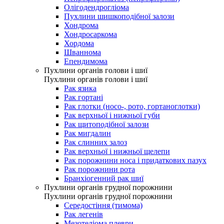
Олігодендрогліома
Пухлини шишкоподібної залози
Хондрома
Хондросаркома
Хордома
Шваннома
Епендимома
Пухлини органів голови і шиї
Пухлини органів голови і шиї
Рак язика
Рак гортані
Рак глотки (носо-, рото, гортаноглотки)
Рак верхньої і нижньої губи
Рак щитоподібної залози
Рак мигдалин
Рак слинних залоз
Рак верхньої і нижньої щелепи
Рак порожнини носа і придаткових пазух
Рак порожнини рота
Бранхіогенний рак шиї
Пухлини органів грудної порожнини
Пухлини органів грудної порожнини
Середостіння (тимома)
Рак легенів
Мезотеліома плеври