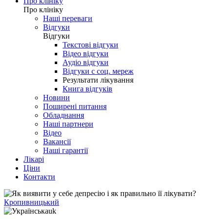
Про клініку
Про клініку
Наші переваги
Відгуки
Відгуки
Текстові відгуки
Відео відгуки
Аудіо відгуки
Відгуки с соц. мереж
Результати лікування
Книга відгуків
Новини
Поширені питання
Обладнання
Наші партнери
Відео
Вакансії
Наші гарантії
Лікарі
Ціни
Контакти
Кропивницький
uk