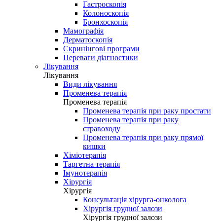
Гастроскопія
Колоноскопія
Бронхоскопія
Мамографія
Дерматоскопія
Скринінгові програми
Переваги діагностики
Лікування
Лікування
Види лікування
Променева терапія
Променева терапія
Променева терапія при раку простати
Променева терапія при раку
стравоходу
Променева терапія при раку прямої
кишки
Хіміотерапія
Таргетна терапія
Імунотерапія
Хірургія
Хірургія
Консультація хірурга-онколога
Хірургія грудної залози
Хірургія грудної залози