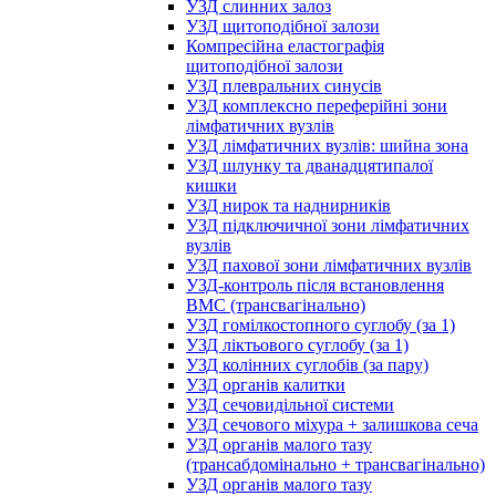
УЗД слинних залоз
УЗД щитоподібної залози
Компресійна еластографія
щитоподібної залози
УЗД плевральних синусів
УЗД комплексно переферійні зони
лімфатичних вузлів
УЗД лімфатичних вузлів: шийна зона
УЗД шлунку та дванадцятипалої
кишки
УЗД нирок та наднирників
УЗД підключичної зони лімфатичних
вузлів
УЗД пахової зони лімфатичних вузлів
УЗД-контроль після встановлення
ВМС (трансвагінально)
УЗД гомілкостопного суглобу (за 1)
УЗД ліктьового суглобу (за 1)
УЗД колінних суглобів (за пару)
УЗД органів калитки
УЗД сечовидільної системи
УЗД сечового міхура + залишкова сеча
УЗД органів малого тазу
(трансабдомінально + трансвагінально)
УЗД органів малого тазу