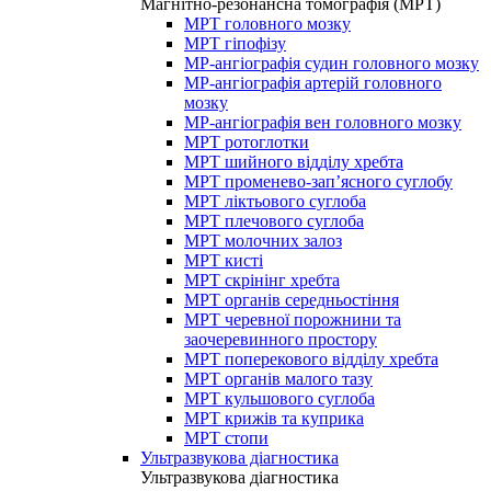
Магнітно-резонансна томографія (МРТ)
МРТ головного мозку
МРТ гіпофізу
МР-ангіографія судин головного мозку
МР-ангіографія артерій головного
мозку
МР-ангіографія вен головного мозку
МРТ ротоглотки
МРТ шийного відділу хребта
МРТ променево-зап’ясного суглобу
МРТ ліктьового суглоба
МРТ плечового суглоба
МРТ молочних залоз
МРТ кисті
МРТ скрінінг хребта
МРТ органів середньостіння
МРТ черевної порожнини та
заочеревинного простору
МРТ поперекового відділу хребта
МРТ органів малого тазу
МРТ кульшового суглоба
МРТ крижів та куприка
МРТ стопи
Ультразвукова діагностика
Ультразвукова діагностика