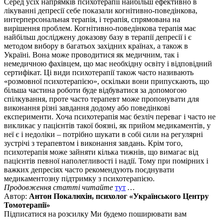
Серед усіх напрямків психотерапії найбільш ефективно в
лікуванні депресії себе показали когнітивно-поведінкова,
интерперсональная терапія, і терапія, спрямована на
вирішення проблем. Когнітивно-поведінкова терапія має
найбільш досліджену доказову базу в терапії депресії і є
методом вибору в багатьох західних країнах, а також в
Україні. Вона може проводитися як медичним, так і
немедичною фахівцем, що має необхідну освіту і відповідний
сертифікат. Ці види психотерапії також часто називають
«розмовної психотерапією», оскільки вони припускають, що
більша частина роботи буде відбуватися за допомогою
спілкування, проте часто терапевт може пропонувати для
виконання різні завдання додому або поведінкові
експерименти. Хоча психотерапія має безліч переваг і часто не
викликає у пацієнтів такої боязні, як прийом медикаментів, у
неї є і недоліки – потрібно шукати в собі сили на регулярні
зустрічі з терапевтом і виконання завдань. Крім того,
психотерапія може зайняти кілька тижнів, що вимагає від
пацієнтів певної наполегливості і надії. Тому при помірних і
важких депресіях часто рекомендують поєднувати
медикаментозну підтримку з психотерапією.
Продовження статті читайте
тут
…
Автор:
Антон Покалюхін, психолог «Українського Центру
Томотерапії»
Підписатися на розсилку
Ми будемо поширювати вам