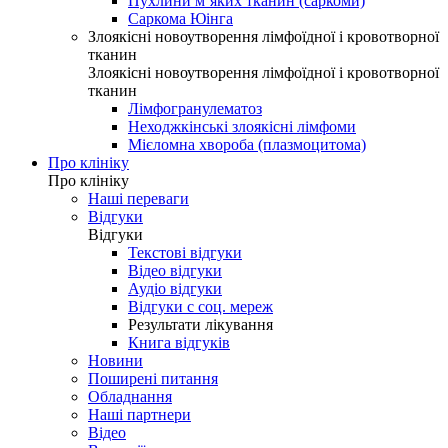
Пухлини м’яких тканин (саркоми)
Саркома Юінга
Злоякісні новоутворення лімфоїдної і кровотворної
тканин
Злоякісні новоутворення лімфоїдної і кровотворної
тканин
Лімфогранулематоз
Неходжкінські злоякісні лімфоми
Мієломна хвороба (плазмоцитома)
Про клініку
Про клініку
Наші переваги
Відгуки
Відгуки
Текстові відгуки
Відео відгуки
Аудіо відгуки
Відгуки с соц. мереж
Результати лікування
Книга відгуків
Новини
Поширені питання
Обладнання
Наші партнери
Відео