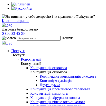
en
ru
Кропивницький
Дзвоніть безкоштовно
0 800 33 45 69
Пошук
Послуги
Послуги
Консультації
Консультації
Консультація онколога
Консультація онколога
Комплексна консультація онколога
Консиліум фахівців
Друга думка
Консультація променевого терапевта
Консультація мамолога
Консультація хірурга-онколога
Консультація гінеколога-онколога