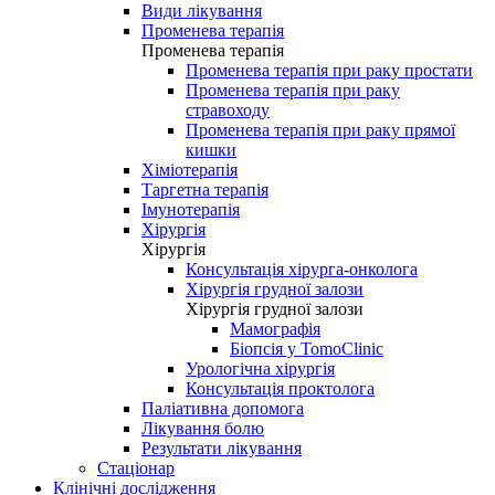
Види лікування
Променева терапія
Променева терапія
Променева терапія при раку простати
Променева терапія при раку
стравоходу
Променева терапія при раку прямої
кишки
Хіміотерапія
Таргетна терапія
Імунотерапія
Хірургія
Хірургія
Консультація хірурга-онколога
Хірургія грудної залози
Хірургія грудної залози
Мамографія
Біопсія у TomoClinic
Урологічна хірургія
Консультація проктолога
Паліативна допомога
Лікування болю
Результати лікування
Стаціонар
Клінічні дослідження