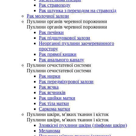
Рак стравоходу
Рак шлунка з переходом на стравохід
Рак молочної залози
Пухлини органів черевної порожнини
Пухлини органів черевної порожнини
Рак печінки
Рак підшлункової залози
Неорганні пухлини заочеревинного
простору
Рак прямої кишки
Рак анального каналу
Пухлини сечостатевої системи
Пухлини сечостатевої системи
Рак нирки
Рак передміхурової залози
Рак яєчка
Рак яєчників
Рак шийки матки
Рак тіла матки
Саркома матки
Пухлини шкіри, м’яких тканин і кісток
Пухлини шкіри, м’яких тканин і кісток
Злоякісні пухлини шкіри (лімфоми шкіри)
Меланома