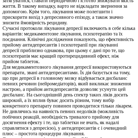
затягуватися, ставати періодичною і істотно знижувати якість
життя. В такому випадку, варто не відкладати звернення за
допомогою. Крім того, лікування може полегшити і
прискорити вихід з депресивного епізоду, а також значно
знизити ймовірність рецидиву.
Сучасні протоколи лікування депресії включають в себе кілька
варіантів: медикаментозне лікування, психотерапію та їх
поєднання. Клінічні дослідження показують, що ефективність
прийому антидепресантів і психотерапії при лікуванні
депресії приблизно однакова, при цьому є дані про те, що
психотерапія має кращий протирецидивний ефект, ніж
прийом таблеток.
Для медикаментозного лікування депресії використовуються
препарати, звані антидепресантами. Їх дія базується на тому,
що при депресії в головному мозку відбувається дисбаланс
певних речовин (нейромедіаторів), який викликає зниження
настрою, а прийом антидепресантів дозволяє усунути цей
дисбаланс. На сьогоднішній день спектр таких ліків досить
широкий, а їх вплив буває досить різним, тому вибір
конкретного препарату повинен проводитися тільки лікарем.
Не дивлячись на наявність певних недоліків (можливість
побічних реакцій, необхідність тривалого прийому для
досягнення ефекту і те, що таблетки не вчать, як надалі
справлятися з депресією), у антидепресантів є і очевидний
плюс – простота процедури лікування.