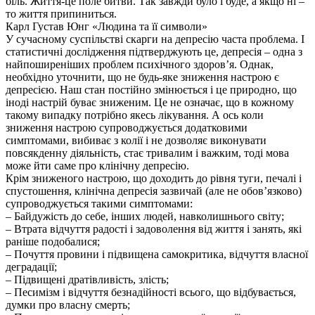
біль. Життя-це поле битви. Так завжди було і буде, а якщо ні –
то життя припиниться.
Карл Густав Юнг «Людина та її символи»
У сучасному суспільстві скарги на депресію часта проблема. І
статистичні дослідження підтверджують це, депресія – одна з
найпоширеніших проблем психічного здоров’я. Однак,
необхідно уточнити, що не будь-яке зниження настрою є
депресією. Наш стан постійно змінюється і це природно, що
іноді настрій буває зниженим. Це не означає, що в кожному
такому випадку потрібно якесь лікування. А ось коли
зниження настрою супроводжується додатковими
симптомами, вибиває з колії і не дозволяє виконувати
повсякденну діяльність, стає тривалим і важким, тоді мова
може йти саме про клінічну депресію.
Крім зниженого настрою, що доходить до рівня туги, печалі і
спустошення, клінічна депресія зазвичай (але не обов’язково)
супроводжується такими симптомами:
– Байдужість до себе, інших людей, навколишнього світу;
– Втрата відчуття радості і задоволення від життя і занять, які
раніше подобалися;
– Почуття провини і підвищена самокритика, відчуття власної
деградації;
– Підвищені дратівливість, злість;
– Песимізм і відчуття безнадійності всього, що відбувається,
думки про власну смерть;