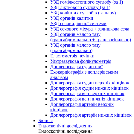
УЗД гомілкостопного суглобу (за 1)
УЗД ліктьового суглобу (за 1)
УЗД колінних суглобів (за пару)
УЗД органів калитки
УЗД сечовидільної системи
УЗД сечового міхура + залишкова сеча
УЗД органів малого тазу
(трансабдомінально + трансвагінально)
УЗД органів малого тазу
(трансабдомінально)
Еластометрія печінки
Ультразвукова фолікулометрія
Доплерографія судин шиї
Ехокардіографія з доплерівським
аналізом
Доплерографія судин верхніх кінцівок
Доплерографія судин нижніх кінцівок
Доплерографія вен верхніх кінцівок
Доплерографія вен нижніх кінцівок
Доплерографія артерій верхніх
кінцівок
Доплерографія артерій нижніх кінцівок
Біопсія
Ендоскопічні дослідження
Ендоскопічні дослідження