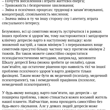
– Почуття знесиленння і втрати життєвої енергії;
– Тривожність і безпричинне хвилювання;
– Зміна в психічних процесах: труднощі в запам’ятовуванні,
концентрації, сповільненість мислення;
– Значна зміна в ту чи іншу сторону сну і апетиту, втрата
сексуального інтересу.
Безумовно, всі ці симптоми можуть зустрічатися і в рамках
інших проблем зі здоров’ям, тому насторожитися і запідозрити
клінічну депресію варто в наступному випадку: коли
знижений настрій, а також мінімум 5 з перерахованих вище
симптомів присутні більшу частину часу протягом мінімум 2
тижнів. Ви також можете самостійно скористатися
психодіагностичними методами, наприклад, заповнити
Шкалу депресії Бека (можна зробити це онлайн), однак
пам’ятайте, що остаточне рішення про наявність тієї чи іншої
проблеми психічного здоров’я варто довірити тільки
фахівцеві. Таким може бути як медичний (психіатр, медичний
психотерапевт), так і немедичний працівник (психолог,
немедичний психотерапевт).
У будь-якому випадку, варто пам’ятати, що депресія – це
поширена проблема, з якою стикається кожен восьмий житель
нашої планети. Найчастіше, вона проходить самостійно без
будь-якого лікування. Але у деяких людей депресія може