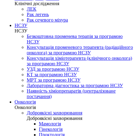
Клінічні дослідження
ЛЕК
Рак легень
Рак сечевого міхура
НСЗУ
НСЗУ
Безкоштовна променева терапія за програмою
НСЗУ
Консультація променевого терапевта (радіаційного
онколога) за програмою НСЗУ
Консультація хіміотерапевта (клінічного онколога)
за програмою НСЗУ
УЗД за програмою НСЗУ
КТ за програмою НСЗУ
МРТ за програмою НСЗУ
Лабораторна діагностика за програмою НСЗУ
Наявність хіміопрепаратів (централізоване
постачання)
Онкологія
Онкологія
Доброякісні захворювання
Доброякісні захворювання
Мамологія
Гінекологія
Проктологія