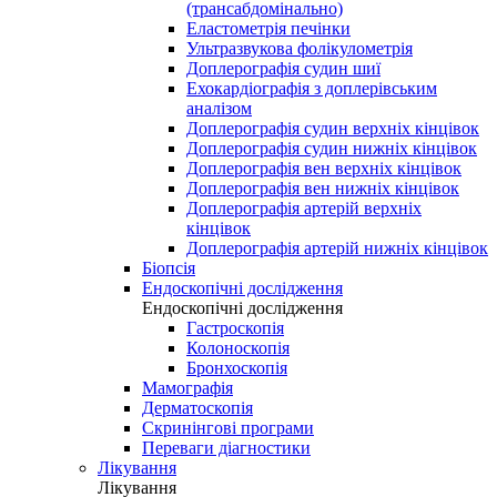
(трансабдомінально)
Еластометрія печінки
Ультразвукова фолікулометрія
Доплерографія судин шиї
Ехокардіографія з доплерівським
аналізом
Доплерографія судин верхніх кінцівок
Доплерографія судин нижніх кінцівок
Доплерографія вен верхніх кінцівок
Доплерографія вен нижніх кінцівок
Доплерографія артерій верхніх
кінцівок
Доплерографія артерій нижніх кінцівок
Біопсія
Ендоскопічні дослідження
Ендоскопічні дослідження
Гастроскопія
Колоноскопія
Бронхоскопія
Мамографія
Дерматоскопія
Скринінгові програми
Переваги діагностики
Лікування
Лікування