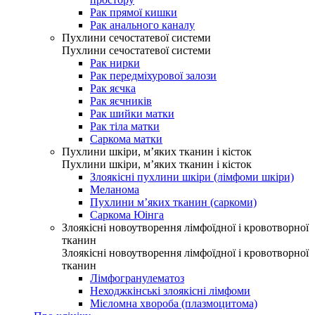
Рак прямої кишки
Рак анального каналу
Пухлини сечостатевої системи
Пухлини сечостатевої системи
Рак нирки
Рак передміхурової залози
Рак яєчка
Рак яєчників
Рак шийки матки
Рак тіла матки
Саркома матки
Пухлини шкіри, м’яких тканин і кісток
Пухлини шкіри, м’яких тканин і кісток
Злоякісні пухлини шкіри (лімфоми шкіри)
Меланома
Пухлини м’яких тканин (саркоми)
Саркома Юінга
Злоякісні новоутворення лімфоїдної і кровотворної
тканин
Злоякісні новоутворення лімфоїдної і кровотворної
тканин
Лімфогранулематоз
Неходжкінські злоякісні лімфоми
Мієломна хвороба (плазмоцитома)