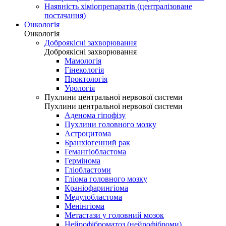
Наявність хіміопрепаратів (централізоване
постачання)
Онкологія
Онкологія
Доброякісні захворювання
Доброякісні захворювання
Мамологія
Гінекологія
Проктологія
Урологія
Пухлини центральної нервової системи
Пухлини центральної нервової системи
Аденома гіпофізу
Пухлини головного мозку
Астроцитома
Бранхіогенний рак
Гемангіобластома
Гермінома
Гліобластоми
Гліома головного мозку
Краніофарингіома
Медулобластома
Менінгіома
Метастази у головний мозок
Нейрофіброматоз (нейрофіброми)