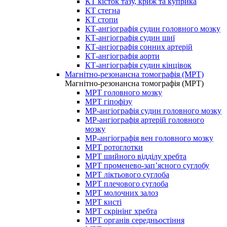
КТ кісток тазу, криж та куприка
КТ стегна
КТ стопи
КТ-ангіографія судин головного мозку
КТ-ангіографія судин шиї
КТ-ангіографія сонних артерій
КТ-ангіографія аорти
КТ-ангіографія судин кінцівок
Магнітно-резонансна томографія (МРТ)
Магнітно-резонансна томографія (МРТ)
МРТ головного мозку
МРТ гіпофізу
МР-ангіографія судин головного мозку
МР-ангіографія артерій головного
мозку
МР-ангіографія вен головного мозку
МРТ ротоглотки
МРТ шийного відділу хребта
МРТ променево-зап’ясного суглобу
МРТ ліктьового суглоба
МРТ плечового суглоба
МРТ молочних залоз
МРТ кисті
МРТ скрінінг хребта
МРТ органів середньостіння