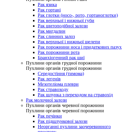
Рак язика
Рак гортані
Рак глотки (носо-, рото, гортаноглотки)
Рак верхньої і нижньої губи
Рак щитоподібної залози
Рак мигдалин
Рак слинних залоз
Рак верхньої і нижньої щелепи
Рак порожнини носа і придаткових пазух
Рак порожнини рота
Бранхіогенний рак шиї
Пухлини органів грудної порожнини
Пухлини органів грудної порожнини
Середостіння (тимома)
Рак легенів
Мезотеліома плеври
Рак стравоходу
Рак шлунка з переходом на стравохід
Рак молочної залози
Пухлини органів черевної порожнини
Пухлини органів черевної порожнини
Рак печінки
Рак підшлункової залози
Неорганні пухлини заочеревинного
простору