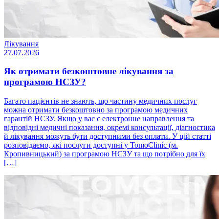
Лікування
27.07.2026
Як отримати безкоштовне лікування за
програмою НСЗУ?
Багато пацієнтів не знають, що частину медичних послуг
можна отримати безкоштовно за програмою медичних
гарантій НСЗУ. Якщо у вас є електронне направлення та
відповідні медичні показання, окремі консультації, діагностика
й лікування можуть бути доступними без оплати. У цій статті
розповідаємо, які послуги доступні у TomoClinic (м.
Кропивницький) за програмою НСЗУ та що потрібно для їх
[…]