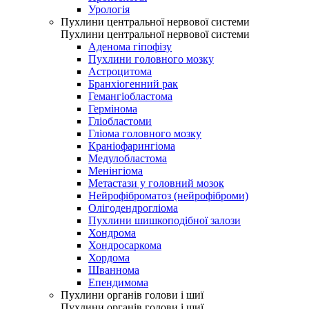
Урологія
Пухлини центральної нервової системи
Пухлини центральної нервової системи
Аденома гіпофізу
Пухлини головного мозку
Астроцитома
Бранхіогенний рак
Гемангіобластома
Гермінома
Гліобластоми
Гліома головного мозку
Краніофарингіома
Медулобластома
Менінгіома
Метастази у головний мозок
Нейрофіброматоз (нейрофіброми)
Олігодендрогліома
Пухлини шишкоподібної залози
Хондрома
Хондросаркома
Хордома
Шваннома
Епендимома
Пухлини органів голови і шиї
Пухлини органів голови і шиї