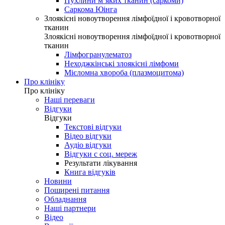
Пухлини м’яких тканин (саркоми)
Саркома Юінга
Злоякісні новоутворення лімфоїдної і кровотворної
тканин
Злоякісні новоутворення лімфоїдної і кровотворної
тканин
Лімфогранулематоз
Неходжкінські злоякісні лімфоми
Мієломна хвороба (плазмоцитома)
Про клініку
Про клініку
Наші переваги
Відгуки
Відгуки
Текстові відгуки
Відео відгуки
Аудіо відгуки
Відгуки с соц. мереж
Результати лікування
Книга відгуків
Новини
Поширені питання
Обладнання
Наші партнери
Відео