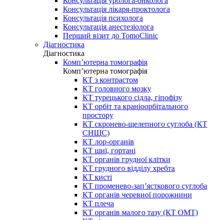
Консультація уролога-онколога
Консультація лікаря-проктолога
Консультація психолога
Консультація анестезіолога
Перший візит до TomoClinic
Діагностика
Діагностика
Комп’ютерна томографія
Комп’ютерна томографія
КТ з контрастом
КТ головного мозку
КТ турецького сідла, гіпофізу
КТ орбіт та краніоорбітального
простору
КТ скронево-щелепного суглоба (КТ
СНЩС)
КТ лор-органів
КТ шиї, гортані
КТ органів грудної клітки
КТ грудного відділу хребта
КТ кисті
КТ променево-зап’ясткового суглоба
КТ органів черевної порожнини
КТ плеча
КТ органів малого тазу (КТ ОМТ)