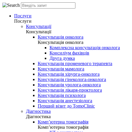
Послуги
Послуги
Консультації
Консультації
Консультація онколога
Консультація онколога
Комплексна консультація онколога
Консиліум фахівців
Друга думка
Консультація променевого терапевта
Консультація мамолога
Консультація хірурга-онколога
Консультація гінеколога-онколога
Консультація уролога-онколога
Консультація лікаря-проктолога
Консультація психолога
Консультація анестезіолога
Перший візит до TomoClinic
Діагностика
Діагностика
Комп’ютерна томографія
Комп’ютерна томографія