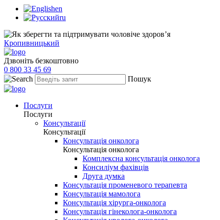
en
ru
Кропивницький
Дзвоніть безкоштовно
0 800 33 45 69
Пошук
Послуги
Послуги
Консультації
Консультації
Консультація онколога
Консультація онколога
Комплексна консультація онколога
Консиліум фахівців
Друга думка
Консультація променевого терапевта
Консультація мамолога
Консультація хірурга-онколога
Консультація гінеколога-онколога