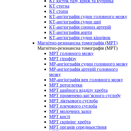
КТ кісток тазу, криж та куприка
КТ стегна
КТ стопи
КТ-ангіографія судин головного мозку
КТ-ангіографія судин шиї
КТ-ангіографія сонних артерій
КТ-ангіографія аорти
КТ-ангіографія судин кінцівок
Магнітно-резонансна томографія (МРТ)
Магнітно-резонансна томографія (МРТ)
МРТ головного мозку
МРТ гіпофізу
МР-ангіографія судин головного мозку
МР-ангіографія артерій головного
мозку
МР-ангіографія вен головного мозку
МРТ ротоглотки
МРТ шийного відділу хребта
МРТ променево-зап’ясного суглобу
МРТ ліктьового суглоба
МРТ плечового суглоба
МРТ молочних залоз
МРТ кисті
МРТ скрінінг хребта
МРТ органів середньостіння