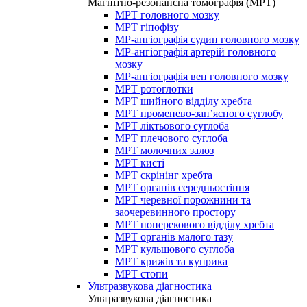
Магнітно-резонансна томографія (МРТ)
МРТ головного мозку
МРТ гіпофізу
МР-ангіографія судин головного мозку
МР-ангіографія артерій головного
мозку
МР-ангіографія вен головного мозку
МРТ ротоглотки
МРТ шийного відділу хребта
МРТ променево-зап’ясного суглобу
МРТ ліктьового суглоба
МРТ плечового суглоба
МРТ молочних залоз
МРТ кисті
МРТ скрінінг хребта
МРТ органів середньостіння
МРТ черевної порожнини та
заочеревинного простору
МРТ поперекового відділу хребта
МРТ органів малого тазу
МРТ кульшового суглоба
МРТ крижів та куприка
МРТ стопи
Ультразвукова діагностика
Ультразвукова діагностика