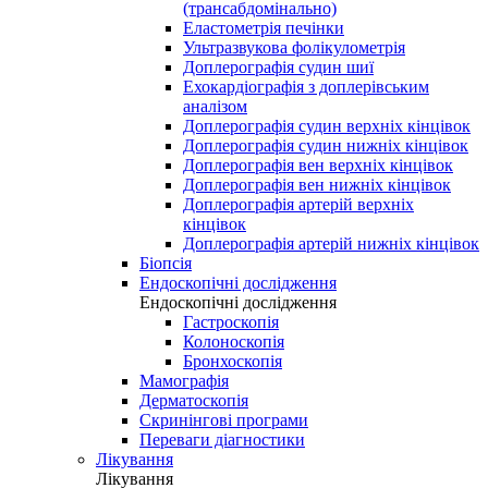
(трансабдомінально)
Еластометрія печінки
Ультразвукова фолікулометрія
Доплерографія судин шиї
Ехокардіографія з доплерівським
аналізом
Доплерографія судин верхніх кінцівок
Доплерографія судин нижніх кінцівок
Доплерографія вен верхніх кінцівок
Доплерографія вен нижніх кінцівок
Доплерографія артерій верхніх
кінцівок
Доплерографія артерій нижніх кінцівок
Біопсія
Ендоскопічні дослідження
Ендоскопічні дослідження
Гастроскопія
Колоноскопія
Бронхоскопія
Мамографія
Дерматоскопія
Скринінгові програми
Переваги діагностики
Лікування
Лікування