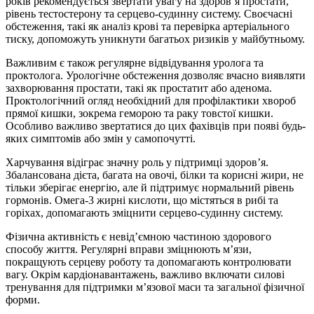
років рекомендується звертати увагу на здоров’я простати,
рівень тестостерону та серцево-судинну систему. Своєчасні
обстеження, такі як аналіз крові та перевірка артеріального
тиску, допоможуть уникнути багатьох ризиків у майбутньому.
Важливим є також регулярне відвідування уролога та
проктолога. Урологічне обстеження дозволяє вчасно виявляти
захворювання простати, такі як простатит або аденома.
Проктологічний огляд необхідний для профілактики хвороб
прямої кишки, зокрема геморою та раку товстої кишки.
Особливо важливо звертатися до цих фахівців при появі будь-
яких симптомів або змін у самопочутті.
Харчування відіграє значну роль у підтримці здоров’я.
Збалансована дієта, багата на овочі, білки та корисні жири, не
тільки зберігає енергію, але й підтримує нормальний рівень
гормонів. Омега-3 жирні кислоти, що містяться в рибі та
горіхах, допомагають зміцнити серцево-судинну систему.
Фізична активність є невід’ємною частиною здорового
способу життя. Регулярні вправи зміцнюють м’язи,
покращують серцеву роботу та допомагають контролювати
вагу. Окрім кардіонавантажень, важливо включати силові
тренування для підтримки м’язової маси та загальної фізичної
форми.