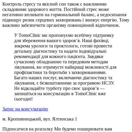
Контроль стресу та якісний сон також є важливими
складовими здорового життя. Постійний стрес може
негативно впливати на гормональний баланс, а недосипання
підвищує ризик серцевих захворювань і знижує енергію. Тому
важливо забезпечити організму повноцінний відпочинок.
У TomoClinic ми пропонуємо всебічну підтримку
для збереження вашого здоров’я. Наші фахівці,
зокрема урологи та проктологи, готові провести
детальну діагностику та надати індивідуальні
рекомендації для кожного пацієнта. Завдяки
сучасному обладнанню та передовим методам
лікування, ви отримуєте найкращі можливості для
профілактики та боротьби з захворюваннями.
Багато наших послуг, включаючи діагностику та
лікування, є безкоштовними за програмою НСЗУ.
Не відкладайте турботу про своє здоров’я —
запишіться на консультацію в TomoClinic вже
сьогодні!
Запис на консультацію
м. Кропивницький, вул. Ялтинська 1
Підписатися на розсилку
Ми будемо поширювати вам