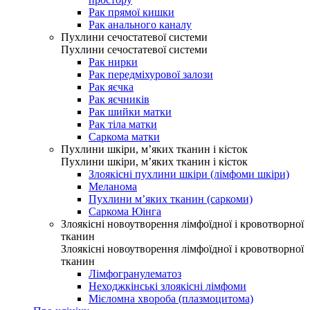
Рак прямої кишки
Рак анального каналу
Пухлини сечостатевої системи
Пухлини сечостатевої системи
Рак нирки
Рак передміхурової залози
Рак яєчка
Рак яєчників
Рак шийки матки
Рак тіла матки
Саркома матки
Пухлини шкіри, м’яких тканин і кісток
Пухлини шкіри, м’яких тканин і кісток
Злоякісні пухлини шкіри (лімфоми шкіри)
Меланома
Пухлини м’яких тканин (саркоми)
Саркома Юінга
Злоякісні новоутворення лімфоїдної і кровотворної
тканин
Злоякісні новоутворення лімфоїдної і кровотворної
тканин
Лімфогранулематоз
Неходжкінські злоякісні лімфоми
Мієломна хвороба (плазмоцитома)