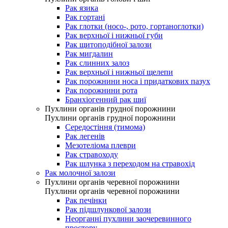
Рак язика
Рак гортані
Рак глотки (носо-, рото, гортаноглотки)
Рак верхньої і нижньої губи
Рак щитоподібної залози
Рак мигдалин
Рак слинних залоз
Рак верхньої і нижньої щелепи
Рак порожнини носа і придаткових пазух
Рак порожнини рота
Бранхіогенний рак шиї
Пухлини органів грудної порожнини
Пухлини органів грудної порожнини
Середостіння (тимома)
Рак легенів
Мезотеліома плеври
Рак стравоходу
Рак шлунка з переходом на стравохід
Рак молочної залози
Пухлини органів черевної порожнини
Пухлини органів черевної порожнини
Рак печінки
Рак підшлункової залози
Неорганні пухлини заочеревинного
простору