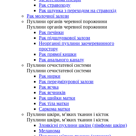
Рак стравоходу
Рак шлунка з переходом на стравохід
Рак молочної залози
Пухлини органів черевної порожнини
Пухлини органів черевної порожнини
Рак печінки
Рак підшлункової залози
Неорганні пухлини заочеревинного
простору
Рак прямої кишки
Рак анального каналу
Пухлини сечостатевої системи
Пухлини сечостатевої системи
Рак нирки
Рак передміхурової залози
Рак яєчка
Рак яєчників
Рак шийки матки
Рак тіла матки
Саркома матки
Пухлини шкіри, м’яких тканин і кісток
Пухлини шкіри, м’яких тканин і кісток
Злоякісні пухлини шкіри (лімфоми шкіри)
Меланома