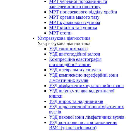
МРТ черевної порожнини та
заочеревинного простору
МРТ поперекового відділу хребта
МРТ органів малого тазу
МРТ кульшового суглоба
МРТ крижів та куприка
МРТ стопи
Ультразвукова діагностика
Ультразвукова діагностика
УЗД слинних залоз
УЗД щитоподібної залози
Компресійна еластографія
щитоподібної залози
УЗД плевральних синусів
УЗД комплексно переферійні зони
лімфатичних вузлів
УЗД лімфатичних вузлів: шийна зона
УЗД шлунку та дванадцятипалої
кишки
УЗД нирок та наднирників
УЗД підключичної зони лімфатичних
вузлів
УЗД пахової зони лімфатичних вузлів
УЗД-контроль після встановлення
ВМС (трансвагінально)