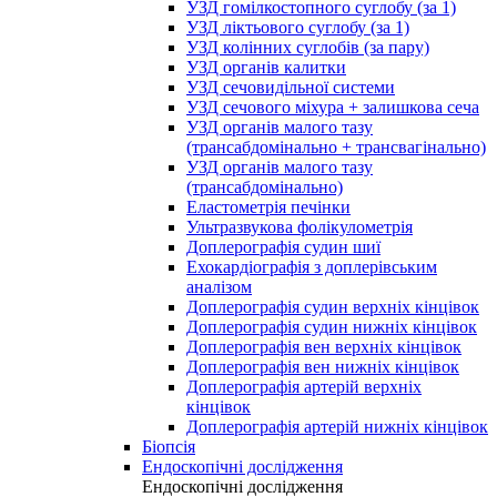
УЗД гомілкостопного суглобу (за 1)
УЗД ліктьового суглобу (за 1)
УЗД колінних суглобів (за пару)
УЗД органів калитки
УЗД сечовидільної системи
УЗД сечового міхура + залишкова сеча
УЗД органів малого тазу
(трансабдомінально + трансвагінально)
УЗД органів малого тазу
(трансабдомінально)
Еластометрія печінки
Ультразвукова фолікулометрія
Доплерографія судин шиї
Ехокардіографія з доплерівським
аналізом
Доплерографія судин верхніх кінцівок
Доплерографія судин нижніх кінцівок
Доплерографія вен верхніх кінцівок
Доплерографія вен нижніх кінцівок
Доплерографія артерій верхніх
кінцівок
Доплерографія артерій нижніх кінцівок
Біопсія
Ендоскопічні дослідження
Ендоскопічні дослідження