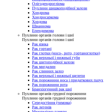
Олігодендрогліома
Пухлини шишкоподібної залози
Хондрома
Хондросаркома
Хордома
Шваннома
Епендимома
Пухлини органів голови і шиї
Пухлини органів голови і шиї
Рак язика
Рак гортані
Рак глотки (носо-, рото, гортаноглотки)
Рак верхньої і нижньої губи
Рак щитоподібної залози
Рак мигдалин
Рак слинних залоз
Рак верхньої і нижньої щелепи
Рак порожнини носа і придаткових пазух
Рак порожнини рота
Бранхіогенний рак шиї
Пухлини органів грудної порожнини
Пухлини органів грудної порожнини
Середостіння (тимома)
Рак легенів
Мезотеліома плеври