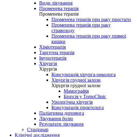
Види лікування
Променева терапія
Променева терапія
Променева терапія при раку простати
Променева терапія при раку
стравоходу
Променева терапія при раку прямої
кишки
Хіміотерапія
Таргетна терапія
Імунотерапія
Хірургія
Хірургія
Консультація хірурга-онколога
Хірургія грудної залози
Хірургія грудної залози
Мамографія
Біопсія у TomoClinic
Урологічна хірургія
Консультація проктолога
Паліативна допомога
Лікування болю
Результати лікування
Стаціонар
Клінічні дослідження