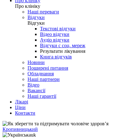
Про клініку
Про клініку
Наші переваги
Відгуки
Відгуки
Текстові відгуки
Відео відгуки
Аудіо відгуки
Відгуки с соц. мереж
Результати лікування
Книга відгуків
Новини
Поширені питання
Обладнання
Наші партнери
Відео
Вакансії
Наші гарантії
Лікарі
Ціни
Контакти
Кропивницький
uk