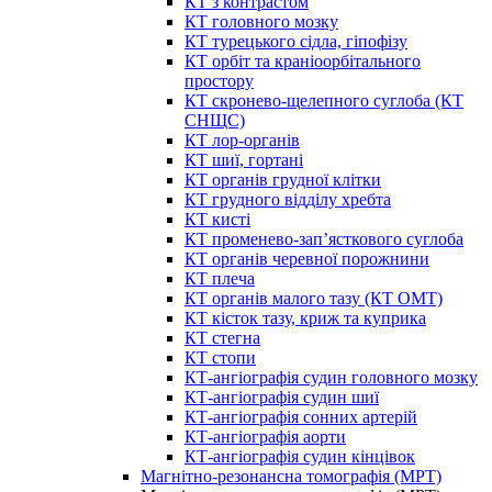
КТ з контрастом
КТ головного мозку
КТ турецького сідла, гіпофізу
КТ орбіт та краніоорбітального
простору
КТ скронево-щелепного суглоба (КТ
СНЩС)
КТ лор-органів
КТ шиї, гортані
КТ органів грудної клітки
КТ грудного відділу хребта
КТ кисті
КТ променево-зап’ясткового суглоба
КТ органів черевної порожнини
КТ плеча
КТ органів малого тазу (КТ ОМТ)
КТ кісток тазу, криж та куприка
КТ стегна
КТ стопи
КТ-ангіографія судин головного мозку
КТ-ангіографія судин шиї
КТ-ангіографія сонних артерій
КТ-ангіографія аорти
КТ-ангіографія судин кінцівок
Магнітно-резонансна томографія (МРТ)