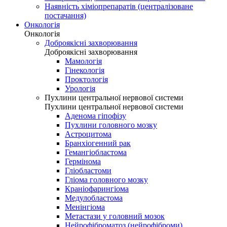
Наявність хіміопрепаратів (централізоване
постачання)
Онкологія
Онкологія
Доброякісні захворювання
Доброякісні захворювання
Мамологія
Гінекологія
Проктологія
Урологія
Пухлини центральної нервової системи
Пухлини центральної нервової системи
Аденома гіпофізу
Пухлини головного мозку
Астроцитома
Бранхіогенний рак
Гемангіобластома
Гермінома
Гліобластоми
Гліома головного мозку
Краніофарингіома
Медулобластома
Менінгіома
Метастази у головний мозок
Нейрофіброматоз (нейрофіброми)