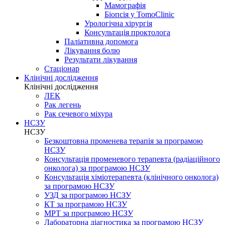
Мамографія
Біопсія у TomoClinic
Урологічна хірургія
Консультація проктолога
Паліативна допомога
Лікування болю
Результати лікування
Стаціонар
Клінічні дослідження
Клінічні дослідження
ЛЕК
Рак легень
Рак сечевого міхура
НСЗУ
НСЗУ
Безкоштовна променева терапія за програмою
НСЗУ
Консультація променевого терапевта (радіаційного
онколога) за програмою НСЗУ
Консультація хіміотерапевта (клінічного онколога)
за програмою НСЗУ
УЗД за програмою НСЗУ
КТ за програмою НСЗУ
МРТ за програмою НСЗУ
Лабораторна діагностика за програмою НСЗУ