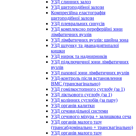
УЗД слинних залоз
УЗД щитоподібної залози
Компресійна еластографія
щитоподібної залози
УЗД плевральних синусів
УЗД комплексно переферійні зони
лімфатичних вузлів
УЗД лімфатичних вузлів: шийна зона
УЗД шлунку та дванадцятипалої
кишки
УЗД нирок та наднирників
УЗД підключичної зони лімфатичних
вузлів
УЗД пахової зони лімфатичних вузлів
УЗД-контроль після встановлення
ВМС (трансвагінально)
УЗД гомілкостопного суглобу (за 1)
УЗД ліктьового суглобу (за 1)
УЗД колінних суглобів (за пару)
УЗД органів калитки
УЗД сечовидільної системи
УЗД сечового міхура + залишкова сеча
УЗД органів малого тазу
(трансабдомінально + трансвагінально)
УЗД органів малого тазу