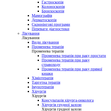
Гастроскопія
Колоноскопія
Бронхоскопія
Мамографія
Дерматоскопія
Скринінгові програми
Переваги діагностики
Лікування
Лікування
Види лікування
Променева терапія
Променева терапія
Променева терапія при раку простати
Променева терапія при раку
стравоходу
Променева терапія при раку прямої
кишки
Хіміотерапія
Таргетна терапія
Імунотерапія
Хірургія
Хірургія
Консультація хірурга-онколога
Хірургія грудної залози
Хірургія грудної залози