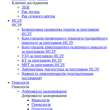
Клінічні дослідження
ЛЕК
Рак легень
Рак сечевого міхура
НСЗУ
НСЗУ
Безкоштовна променева терапія за програмою
НСЗУ
Консультація променевого терапевта (радіаційного
онколога) за програмою НСЗУ
Консультація хіміотерапевта (клінічного онколога)
за програмою НСЗУ
УЗД за програмою НСЗУ
КТ за програмою НСЗУ
МРТ за програмою НСЗУ
Лабораторна діагностика за програмою НСЗУ
Наявність хіміопрепаратів (централізоване
постачання)
Онкологія
Онкологія
Доброякісні захворювання
Доброякісні захворювання
Мамологія
Гінекологія
Проктологія