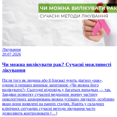
Лікування
20.07.2026
Чи можна вилікувати рак? Сучасні можливості
лікування
Після того як людина або її близькі чують діагноз «рак»,
одним із перших виникає запитання: «Чи можна його
вилікувати?» Сьогодні відповідь у багатьох випадках — так.
Завдяки розвитку сучасної медицини значну частину
онкологічних захворювань можна успішно лікувати, особливо
якщо вони виявлені на ранніх стадіях. Навіть у складних
клінічних ситуаціях сучасні методи лікування часто
дозволяють контролювати […]