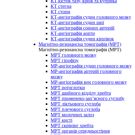
КТ кісток тазу, криж та куприка
КТ стегна
КТ стопи
КТ-ангіографія судин головного мозку
КТ-ангіографія судин шиї
КТ-ангіографія сонних артерій
КТ-ангіографія аорти
КТ-ангіографія судин кінцівок
Магнітно-резонансна томографія (МРТ)
Магнітно-резонансна томографія (МРТ)
МРТ головного мозку
МРТ гіпофізу
МР-ангіографія судин головного мозку
МР-ангіографія артерій головного
мозку
МР-ангіографія вен головного мозку
МРТ ротоглотки
МРТ шийного відділу хребта
МРТ променево-зап’ясного суглобу
МРТ ліктьового суглоба
МРТ плечового суглоба
МРТ молочних залоз
МРТ кисті
МРТ скрінінг хребта
МРТ органів середньостіння