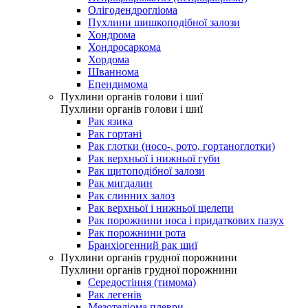
Олігодендрогліома
Пухлини шишкоподібної залози
Хондрома
Хондросаркома
Хордома
Шваннома
Епендимома
Пухлини органів голови і шиї
Пухлини органів голови і шиї
Рак язика
Рак гортані
Рак глотки (носо-, рото, гортаноглотки)
Рак верхньої і нижньої губи
Рак щитоподібної залози
Рак мигдалин
Рак слинних залоз
Рак верхньої і нижньої щелепи
Рак порожнини носа і придаткових пазух
Рак порожнини рота
Бранхіогенний рак шиї
Пухлини органів грудної порожнини
Пухлини органів грудної порожнини
Середостіння (тимома)
Рак легенів
Мезотеліома плеври