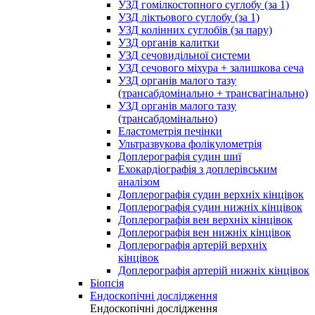
УЗД гомілкостопного суглобу (за 1)
УЗД ліктьового суглобу (за 1)
УЗД колінних суглобів (за пару)
УЗД органів калитки
УЗД сечовидільної системи
УЗД сечового міхура + залишкова сеча
УЗД органів малого тазу
(трансабдомінально + трансвагінально)
УЗД органів малого тазу
(трансабдомінально)
Еластометрія печінки
Ультразвукова фолікулометрія
Доплерографія судин шиї
Ехокардіографія з доплерівським
аналізом
Доплерографія судин верхніх кінцівок
Доплерографія судин нижніх кінцівок
Доплерографія вен верхніх кінцівок
Доплерографія вен нижніх кінцівок
Доплерографія артерій верхніх
кінцівок
Доплерографія артерій нижніх кінцівок
Біопсія
Ендоскопічні дослідження
Ендоскопічні дослідження