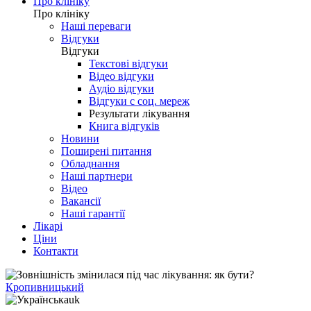
Про клініку
Про клініку
Наші переваги
Відгуки
Відгуки
Текстові відгуки
Відео відгуки
Аудіо відгуки
Відгуки с соц. мереж
Результати лікування
Книга відгуків
Новини
Поширені питання
Обладнання
Наші партнери
Відео
Вакансії
Наші гарантії
Лікарі
Ціни
Контакти
Кропивницький
uk