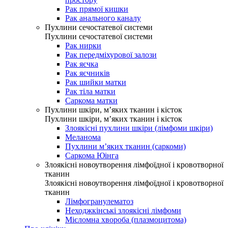
Рак прямої кишки
Рак анального каналу
Пухлини сечостатевої системи
Пухлини сечостатевої системи
Рак нирки
Рак передміхурової залози
Рак яєчка
Рак яєчників
Рак шийки матки
Рак тіла матки
Саркома матки
Пухлини шкіри, м’яких тканин і кісток
Пухлини шкіри, м’яких тканин і кісток
Злоякісні пухлини шкіри (лімфоми шкіри)
Меланома
Пухлини м’яких тканин (саркоми)
Саркома Юінга
Злоякісні новоутворення лімфоїдної і кровотворної
тканин
Злоякісні новоутворення лімфоїдної і кровотворної
тканин
Лімфогранулематоз
Неходжкінські злоякісні лімфоми
Мієломна хвороба (плазмоцитома)