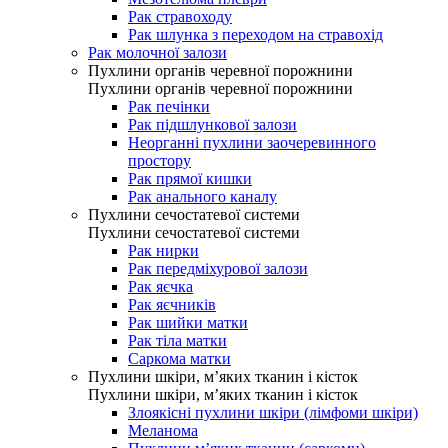
Рак стравоходу
Рак шлунка з переходом на стравохід
Рак молочної залози
Пухлини органів черевної порожнини
Пухлини органів черевної порожнини
Рак печінки
Рак підшлункової залози
Неорганні пухлини заочеревинного
простору
Рак прямої кишки
Рак анального каналу
Пухлини сечостатевої системи
Пухлини сечостатевої системи
Рак нирки
Рак передміхурової залози
Рак яєчка
Рак яєчників
Рак шийки матки
Рак тіла матки
Саркома матки
Пухлини шкіри, м’яких тканин і кісток
Пухлини шкіри, м’яких тканин і кісток
Злоякісні пухлини шкіри (лімфоми шкіри)
Меланома