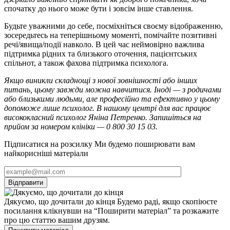
спочатку до нього може бути і зовсім інше ставлення.
Будьте уважними до себе, посміхніться своєму відображенню,
зосередьтесь на теперішньому моменті, помічайте позитивні
речі/явища/події навколо. В цей час неймовірно важлива
підтримка рідних та близького оточення, пацієнтських
спільнот, а також фахова підтримка психолога.
Якщо виникли складнощі з нової зовнішності або інших
питань, цьому завжди можна навчитися. Іноді — з родичами
або близькими людьми, але професійно та ефективно у цьому
допоможе лише психолог. В нашому центрі для вас працює
висококласний психолог Яніна Петренко. Запишіться на
прийом за номером клініки — 0 800 30 15 03.
Підписатися на розсилку
Ми будемо поширювати вам
найкорисніші матеріали
Дякуємо, що дочитали до кінця
Будемо раді, якщо скопіюєте
посилання клікнувши на “Поширити матеріал” та розкажите
про цю статтю вашим друзям.