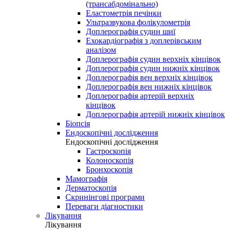
(трансабдомінально)
Еластометрія печінки
Ультразвукова фолікулометрія
Доплерографія судин шиї
Ехокардіографія з доплерівським
аналізом
Доплерографія судин верхніх кінцівок
Доплерографія судин нижніх кінцівок
Доплерографія вен верхніх кінцівок
Доплерографія вен нижніх кінцівок
Доплерографія артерій верхніх
кінцівок
Доплерографія артерій нижніх кінцівок
Біопсія
Ендоскопічні дослідження
Ендоскопічні дослідження
Гастроскопія
Колоноскопія
Бронхоскопія
Мамографія
Дерматоскопія
Скринінгові програми
Переваги діагностики
Лікування
Лікування