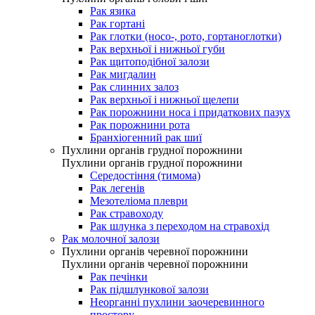
Рак язика
Рак гортані
Рак глотки (носо-, рото, гортаноглотки)
Рак верхньої і нижньої губи
Рак щитоподібної залози
Рак мигдалин
Рак слинних залоз
Рак верхньої і нижньої щелепи
Рак порожнини носа і придаткових пазух
Рак порожнини рота
Бранхіогенний рак шиї
Пухлини органів грудної порожнини
Пухлини органів грудної порожнини
Середостіння (тимома)
Рак легенів
Мезотеліома плеври
Рак стравоходу
Рак шлунка з переходом на стравохід
Рак молочної залози
Пухлини органів черевної порожнини
Пухлини органів черевної порожнини
Рак печінки
Рак підшлункової залози
Неорганні пухлини заочеревинного
простору