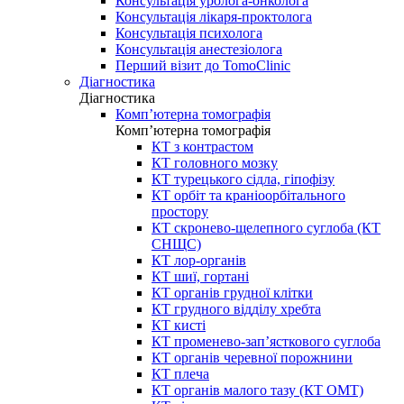
Консультація уролога-онколога
Консультація лікаря-проктолога
Консультація психолога
Консультація анестезіолога
Перший візит до TomoClinic
Діагностика
Діагностика
Комп’ютерна томографія
Комп’ютерна томографія
КТ з контрастом
КТ головного мозку
КТ турецького сідла, гіпофізу
КТ орбіт та краніоорбітального
простору
КТ скронево-щелепного суглоба (КТ
СНЩС)
КТ лор-органів
КТ шиї, гортані
КТ органів грудної клітки
КТ грудного відділу хребта
КТ кисті
КТ променево-зап’ясткового суглоба
КТ органів черевної порожнини
КТ плеча
КТ органів малого тазу (КТ ОМТ)