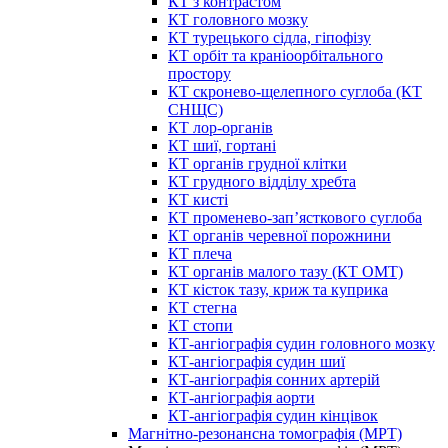
КТ з контрастом
КТ головного мозку
КТ турецького сідла, гіпофізу
КТ орбіт та краніоорбітального
простору
КТ скронево-щелепного суглоба (КТ
СНЩС)
КТ лор-органів
КТ шиї, гортані
КТ органів грудної клітки
КТ грудного відділу хребта
КТ кисті
КТ променево-зап’ясткового суглоба
КТ органів черевної порожнини
КТ плеча
КТ органів малого тазу (КТ ОМТ)
КТ кісток тазу, криж та куприка
КТ стегна
КТ стопи
КТ-ангіографія судин головного мозку
КТ-ангіографія судин шиї
КТ-ангіографія сонних артерій
КТ-ангіографія аорти
КТ-ангіографія судин кінцівок
Магнітно-резонансна томографія (МРТ)