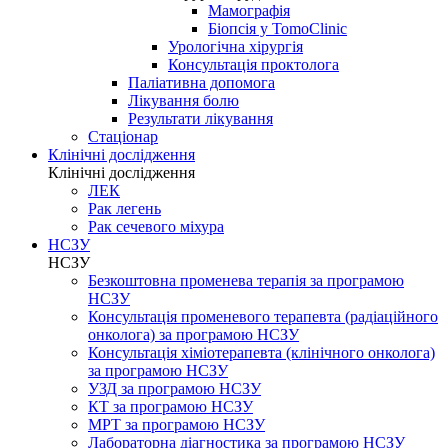
Мамографія
Біопсія у TomoClinic
Урологічна хірургія
Консультація проктолога
Паліативна допомога
Лікування болю
Результати лікування
Стаціонар
Клінічні дослідження
Клінічні дослідження
ЛЕК
Рак легень
Рак сечевого міхура
НСЗУ
НСЗУ
Безкоштовна променева терапія за програмою
НСЗУ
Консультація променевого терапевта (радіаційного
онколога) за програмою НСЗУ
Консультація хіміотерапевта (клінічного онколога)
за програмою НСЗУ
УЗД за програмою НСЗУ
КТ за програмою НСЗУ
МРТ за програмою НСЗУ
Лабораторна діагностика за програмою НСЗУ