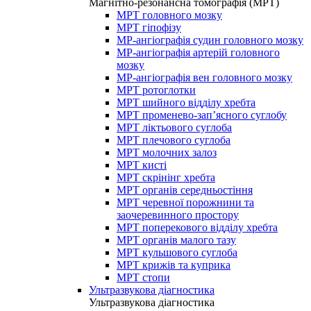
Магнітно-резонансна томографія (МРТ)
МРТ головного мозку
МРТ гіпофізу
МР-ангіографія судин головного мозку
МР-ангіографія артерій головного
мозку
МР-ангіографія вен головного мозку
МРТ ротоглотки
МРТ шийного відділу хребта
МРТ променево-зап’ясного суглобу
МРТ ліктьового суглоба
МРТ плечового суглоба
МРТ молочних залоз
МРТ кисті
МРТ скрінінг хребта
МРТ органів середньостіння
МРТ черевної порожнини та
заочеревинного простору
МРТ поперекового відділу хребта
МРТ органів малого тазу
МРТ кульшового суглоба
МРТ крижів та куприка
МРТ стопи
Ультразвукова діагностика
Ультразвукова діагностика