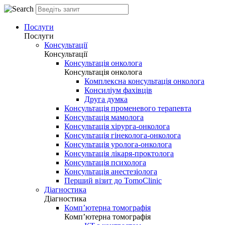
Послуги
Послуги
Консультації
Консультації
Консультація онколога
Консультація онколога
Комплексна консультація онколога
Консиліум фахівців
Друга думка
Консультація променевого терапевта
Консультація мамолога
Консультація хірурга-онколога
Консультація гінеколога-онколога
Консультація уролога-онколога
Консультація лікаря-проктолога
Консультація психолога
Консультація анестезіолога
Перший візит до TomoClinic
Діагностика
Діагностика
Комп’ютерна томографія
Комп’ютерна томографія