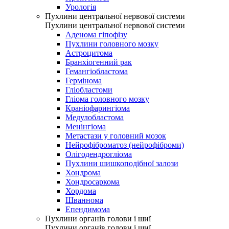
Урологія
Пухлини центральної нервової системи
Пухлини центральної нервової системи
Аденома гіпофізу
Пухлини головного мозку
Астроцитома
Бранхіогенний рак
Гемангіобластома
Гермінома
Гліобластоми
Гліома головного мозку
Краніофарингіома
Медулобластома
Менінгіома
Метастази у головний мозок
Нейрофіброматоз (нейрофіброми)
Олігодендрогліома
Пухлини шишкоподібної залози
Хондрома
Хондросаркома
Хордома
Шваннома
Епендимома
Пухлини органів голови і шиї
Пухлини органів голови і шиї