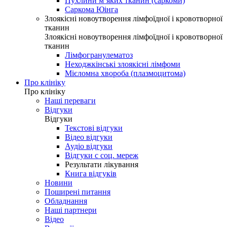
Пухлини м’яких тканин (саркоми)
Саркома Юінга
Злоякісні новоутворення лімфоїдної і кровотворної
тканин
Злоякісні новоутворення лімфоїдної і кровотворної
тканин
Лімфогранулематоз
Неходжкінські злоякісні лімфоми
Мієломна хвороба (плазмоцитома)
Про клініку
Про клініку
Наші переваги
Відгуки
Відгуки
Текстові відгуки
Відео відгуки
Аудіо відгуки
Відгуки с соц. мереж
Результати лікування
Книга відгуків
Новини
Поширені питання
Обладнання
Наші партнери
Відео