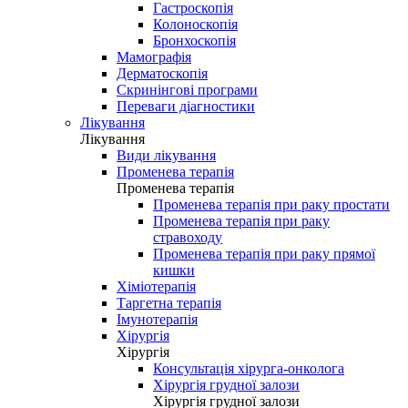
Гастроскопія
Колоноскопія
Бронхоскопія
Мамографія
Дерматоскопія
Скринінгові програми
Переваги діагностики
Лікування
Лікування
Види лікування
Променева терапія
Променева терапія
Променева терапія при раку простати
Променева терапія при раку
стравоходу
Променева терапія при раку прямої
кишки
Хіміотерапія
Таргетна терапія
Імунотерапія
Хірургія
Хірургія
Консультація хірурга-онколога
Хірургія грудної залози
Хірургія грудної залози