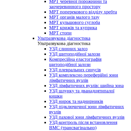
МРТ черевної порожнини та
заочеревинного простору
МРТ поперекового відділу хребта
МРТ органів малого тазу
МРТ кульшового суглоба
МРТ крижів та куприка
МРТ стопи
Ультразвукова діагностика
Ультразвукова діагностика
УЗД слинних залоз
УЗД щитоподібної залози
Компресійна еластографія
щитоподібної залози
УЗД плевральних синусів
УЗД комплексно переферійні зони
лімфатичних вузлів
УЗД лімфатичних вузлів: шийна зона
УЗД шлунку та дванадцятипалої
кишки
УЗД нирок та наднирників
УЗД підключичної зони лімфатичних
вузлів
УЗД пахової зони лімфатичних вузлів
УЗД-контроль після встановлення
ВМС (трансвагінально)