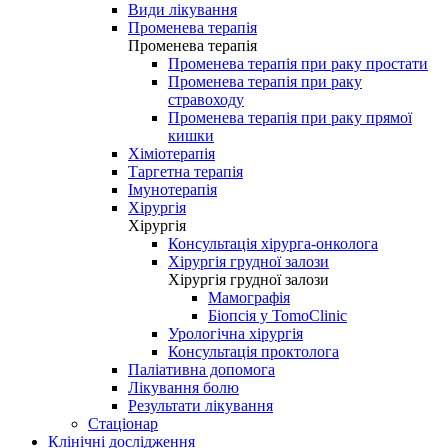
Види лікування
Променева терапія
Променева терапія
Променева терапія при раку простати
Променева терапія при раку
стравоходу
Променева терапія при раку прямої
кишки
Хіміотерапія
Таргетна терапія
Імунотерапія
Хірургія
Хірургія
Консультація хірурга-онколога
Хірургія грудної залози
Хірургія грудної залози
Мамографія
Біопсія у TomoClinic
Урологічна хірургія
Консультація проктолога
Паліативна допомога
Лікування болю
Результати лікування
Стаціонар
Клінічні дослідження