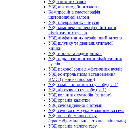
УЗД слинних залоз
УЗД щитоподібної залози
Компресійна еластографія
щитоподібної залози
УЗД плевральних синусів
УЗД комплексно переферійні зони
лімфатичних вузлів
УЗД лімфатичних вузлів: шийна зона
УЗД шлунку та дванадцятипалої
кишки
УЗД нирок та наднирників
УЗД підключичної зони лімфатичних
вузлів
УЗД пахової зони лімфатичних вузлів
УЗД-контроль після встановлення
ВМС (трансвагінально)
УЗД гомілкостопного суглобу (за 1)
УЗД ліктьового суглобу (за 1)
УЗД колінних суглобів (за пару)
УЗД органів калитки
УЗД сечовидільної системи
УЗД сечового міхура + залишкова сеча
УЗД органів малого тазу
(трансабдомінально + трансвагінально)
УЗД органів малого тазу