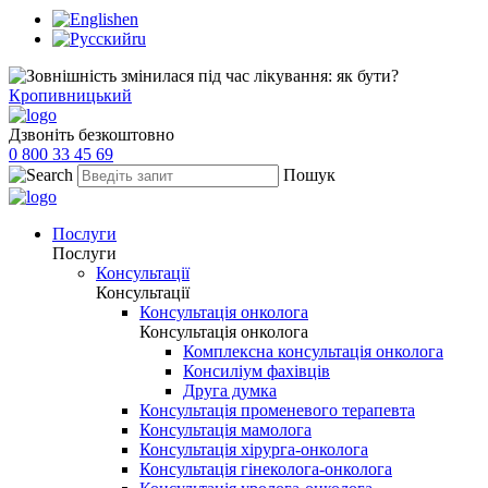
en
ru
Кропивницький
Дзвоніть безкоштовно
0 800 33 45 69
Пошук
Послуги
Послуги
Консультації
Консультації
Консультація онколога
Консультація онколога
Комплексна консультація онколога
Консиліум фахівців
Друга думка
Консультація променевого терапевта
Консультація мамолога
Консультація хірурга-онколога
Консультація гінеколога-онколога