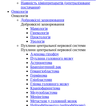
Наявність хіміопрепаратів (централізоване
постачання)
Онкологія
Онкологія
Доброякісні захворювання
Доброякісні захворювання
Мамологія
Гінекологія
Проктологія
Урологія
Пухлини центральної нервової системи
Пухлини центральної нервової системи
Аденома гіпофізу
Пухлини головного мозку
Астроцитома
Бранхіогенний рак
Гемангіобластома
Гермінома
Гліобластоми
Гліома головного мозку
Краніофарингіома
Медулобластома
Менінгіома
Метастази у головний мозок
Нейрофіброматоз (нейрофіброми)