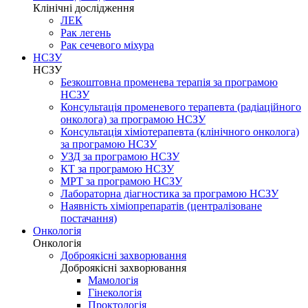
Клінічні дослідження
ЛЕК
Рак легень
Рак сечевого міхура
НСЗУ
НСЗУ
Безкоштовна променева терапія за програмою
НСЗУ
Консультація променевого терапевта (радіаційного
онколога) за програмою НСЗУ
Консультація хіміотерапевта (клінічного онколога)
за програмою НСЗУ
УЗД за програмою НСЗУ
КТ за програмою НСЗУ
МРТ за програмою НСЗУ
Лабораторна діагностика за програмою НСЗУ
Наявність хіміопрепаратів (централізоване
постачання)
Онкологія
Онкологія
Доброякісні захворювання
Доброякісні захворювання
Мамологія
Гінекологія
Проктологія