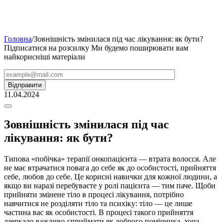
Головна
/
Зовнішність змінилася під час лікування: як бути?
Підписатися на розсилку
Ми будемо поширювати вам
найкорисніші матеріали
11.04.2024
Зовнішність змінилася під час
лікування: як бути?
Типова «побічка» терапії онкопацієнта — втрата волосся. Але
не має втрачатися повага до себе як до особистості, прийняття
себе, любов до себе. Це корисні навички для кожної людини, а
якщо ви наразі перебуваєте у ролі пацієнта — тим паче. Щоби
прийняти змінене тіло в процесі лікування, потрібно
навчитися не розділяти тіло та психіку: тіло — це лише
частина вас як особистості. В процесі такого прийняття
дзеркало важливо сприймати як доброго помічника, хоча