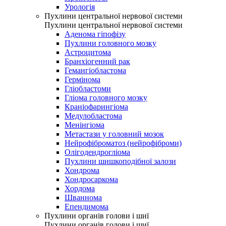
Урологія
Пухлини центральної нервової системи
Пухлини центральної нервової системи
Аденома гіпофізу
Пухлини головного мозку
Астроцитома
Бранхіогенний рак
Гемангіобластома
Гермінома
Гліобластоми
Гліома головного мозку
Краніофарингіома
Медулобластома
Менінгіома
Метастази у головний мозок
Нейрофіброматоз (нейрофіброми)
Олігодендрогліома
Пухлини шишкоподібної залози
Хондрома
Хондросаркома
Хордома
Шваннома
Епендимома
Пухлини органів голови і шиї
Пухлини органів голови і шиї