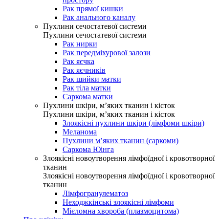
Рак прямої кишки
Рак анального каналу
Пухлини сечостатевої системи
Пухлини сечостатевої системи
Рак нирки
Рак передміхурової залози
Рак яєчка
Рак яєчників
Рак шийки матки
Рак тіла матки
Саркома матки
Пухлини шкіри, м’яких тканин і кісток
Пухлини шкіри, м’яких тканин і кісток
Злоякісні пухлини шкіри (лімфоми шкіри)
Меланома
Пухлини м’яких тканин (саркоми)
Саркома Юінга
Злоякісні новоутворення лімфоїдної і кровотворної
тканин
Злоякісні новоутворення лімфоїдної і кровотворної
тканин
Лімфогранулематоз
Неходжкінські злоякісні лімфоми
Мієломна хвороба (плазмоцитома)