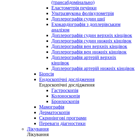
(трансабдомінально)
Еластометрія печінки
Ультразвукова фолікулометрія
Доплерографія судин шиї
Ехокардіографія з доплерівським
аналізом
Доплерографія судин верхніх кінцівок
Доплерографія судин нижніх кінцівок
Доплерографія вен верхніх кінцівок
Доплерографія вен нижніх кінцівок
Доплерографія артерій верхніх
кінцівок
Доплерографія артерій нижніх кінцівок
Біопсія
Ендоскопічні дослідження
Ендоскопічні дослідження
Гастроскопія
Колоноскопія
Бронхоскопія
Мамографія
Дерматоскопія
Скринінгові програми
Переваги діагностики
Лікування
Лікування