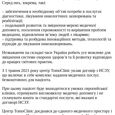
Серед них, зокрема, такі:
– забезпечення в необхідному об’ємі потреби в послугах
діагностики, лікування онкологічних захворювань та
реабілітації;
– подальший розвиток та зміцнення мережі медичної
допомоги, посилення спроможності та вирішення проблем
медицини, відновлення зв’язку людей з лікарями;
– підтримка та розбудова інноваційних методів, технологій та
підходів до лікування онкозахворювань.
Незважаючи на складні часи Україна робить усе можливе для
зміцнення системи охорони здоров’я та її розвитку відповідно
до кращих світових практик.
З 1 травня 2021 року центр TomoClinic уклав договір з НСЗУ,
що включає в себе комплекс надання медичних послуг,
безкоштовних для пацієнта.
При цьому пацієнт буде знаходитися в умовах європейської
клініки, отримувати високоякісну медичну допомогу і не
сплачувати кошти за стандартні послуги, які вказані в
договорі НСЗУ.
Центр TomoClinic доєднався до єдиного медичного простору і