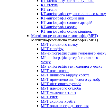
КТ кісток тазу, криж та куприка
КТ стегна
КТ стопи
КТ-ангіографія судин головного мозку
КТ-ангіографія судин шиї
КТ-ангіографія сонних артерій
КТ-ангіографія аорти
КТ-ангіографія судин кінцівок
Магнітно-резонансна томографія (МРТ)
Магнітно-резонансна томографія (МРТ)
МРТ головного мозку
МРТ гіпофізу
МР-ангіографія судин головного мозку
МР-ангіографія артерій головного
мозку
МР-ангіографія вен головного мозку
МРТ ротоглотки
МРТ шийного відділу хребта
МРТ променево-зап’ясного суглобу
МРТ ліктьового суглоба
МРТ плечового суглоба
МРТ молочних залоз
МРТ кисті
МРТ скрінінг хребта
МРТ органів середньостіння