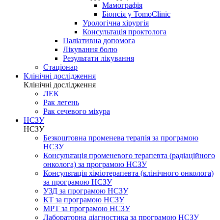
Мамографія
Біопсія у TomoClinic
Урологічна хірургія
Консультація проктолога
Паліативна допомога
Лікування болю
Результати лікування
Стаціонар
Клінічні дослідження
Клінічні дослідження
ЛЕК
Рак легень
Рак сечевого міхура
НСЗУ
НСЗУ
Безкоштовна променева терапія за програмою
НСЗУ
Консультація променевого терапевта (радіаційного
онколога) за програмою НСЗУ
Консультація хіміотерапевта (клінічного онколога)
за програмою НСЗУ
УЗД за програмою НСЗУ
КТ за програмою НСЗУ
МРТ за програмою НСЗУ
Лабораторна діагностика за програмою НСЗУ