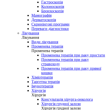
Гастроскопія
Колоноскопія
Бронхоскопія
Мамографія
Дерматоскопія
Скринінгові програми
Переваги діагностики
Лікування
Лікування
Види лікування
Променева терапія
Променева терапія
Променева терапія при раку простати
Променева терапія при раку
стравоходу
Променева терапія при раку прямої
кишки
Хіміотерапія
Таргетна терапія
Імунотерапія
Хірургія
Хірургія
Консультація хірурга-онколога
Хірургія грудної залози
Хірургія грудної залози