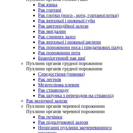
Рак язика
Рак гортані
Рак глотки (носо-, рото, гортаноглотки)
Рак верхньої і нижньої губи
Рак щитоподібної залози
Рак мигдалин
Рак слинних залоз
Рак верхньої і нижньої щелепи
Рак порожнини носа і придаткових пазух
Рак порожнини рота
Бранхіогенний рак шиї
Пухлини органів грудної порожнини
Пухлини органів грудної порожнини
Середостіння (тимома)
Рак легенів
Мезотеліома плеври
Рак стравоходу
Рак шлунка з переходом на стравохід
Рак молочної залози
Пухлини органів черевної порожнини
Пухлини органів черевної порожнини
Рак печінки
Рак підшлункової залози
Неорганні пухлини заочеревинного
простору