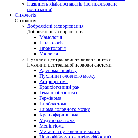
Наявність хіміопрепаратів (централізоване
постачання)
Онкологія
Онкологія
Доброякісні захворювання
Доброякісні захворювання
Мамологія
Гінекологія
Проктологія
Урологія
Пухлини центральної нервової системи
Пухлини центральної нервової системи
Аденома гіпофізу
Пухлини головного мозку
Астроцитома
Бранхіогенний рак
Гемангіобластома
Гермінома
Гліобластоми
Гліома головного мозку
Краніофарингіома
Медулобластома
Менінгіома
Метастази у головний мозок
Нейрофіброматоз (нейрофіброми)