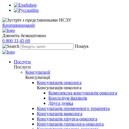
en
ru
Кропивницький
Дзвоніть безкоштовно
0 800 33 45 69
Пошук
Послуги
Послуги
Консультації
Консультації
Консультація онколога
Консультація онколога
Комплексна консультація онколога
Консиліум фахівців
Друга думка
Консультація променевого терапевта
Консультація мамолога
Консультація хірурга-онколога
Консультація гінеколога-онколога