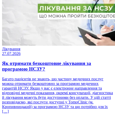
Лікування
27.07.2026
Як отримати безкоштовне лікування за
програмою НСЗУ?
Багато пацієнтів не знають, що частину медичних послуг
можна отримати безкоштовно за програмою медичних
гарантій НСЗУ. Якщо у вас є електронне направлення та
відповідні медичні показання, окремі консультації, діагностика
й лікування можуть бути доступними без оплати. У цій статті
розповідаємо, які послуги доступні у TomoClinic (м.
Кропивницький) за програмою НСЗУ та що потрібно для їх
[…]