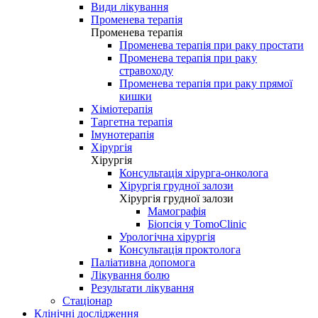
Види лікування
Променева терапія
Променева терапія
Променева терапія при раку простати
Променева терапія при раку
стравоходу
Променева терапія при раку прямої
кишки
Хіміотерапія
Таргетна терапія
Імунотерапія
Хірургія
Хірургія
Консультація хірурга-онколога
Хірургія грудної залози
Хірургія грудної залози
Мамографія
Біопсія у TomoClinic
Урологічна хірургія
Консультація проктолога
Паліативна допомога
Лікування болю
Результати лікування
Стаціонар
Клінічні дослідження