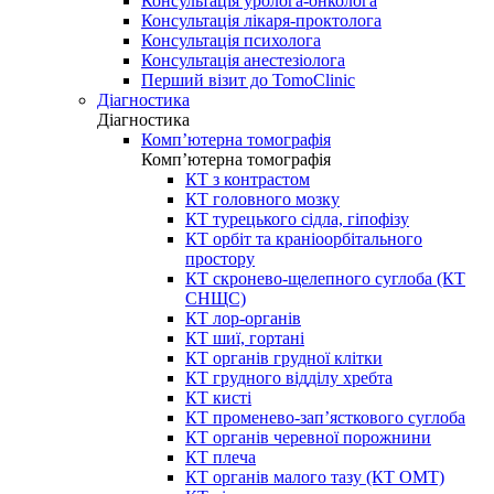
Консультація уролога-онколога
Консультація лікаря-проктолога
Консультація психолога
Консультація анестезіолога
Перший візит до TomoClinic
Діагностика
Діагностика
Комп’ютерна томографія
Комп’ютерна томографія
КТ з контрастом
КТ головного мозку
КТ турецького сідла, гіпофізу
КТ орбіт та краніоорбітального
простору
КТ скронево-щелепного суглоба (КТ
СНЩС)
КТ лор-органів
КТ шиї, гортані
КТ органів грудної клітки
КТ грудного відділу хребта
КТ кисті
КТ променево-зап’ясткового суглоба
КТ органів черевної порожнини
КТ плеча
КТ органів малого тазу (КТ ОМТ)