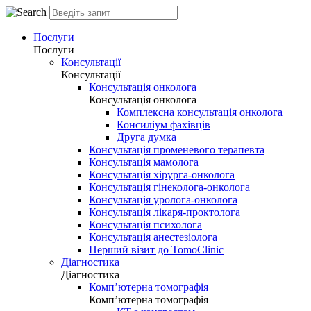
Послуги
Послуги
Консультації
Консультації
Консультація онколога
Консультація онколога
Комплексна консультація онколога
Консиліум фахівців
Друга думка
Консультація променевого терапевта
Консультація мамолога
Консультація хірурга-онколога
Консультація гінеколога-онколога
Консультація уролога-онколога
Консультація лікаря-проктолога
Консультація психолога
Консультація анестезіолога
Перший візит до TomoClinic
Діагностика
Діагностика
Комп’ютерна томографія
Комп’ютерна томографія