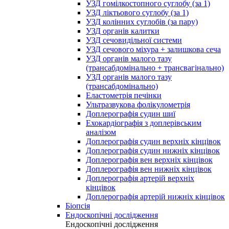
УЗД гомілкостопного суглобу (за 1)
УЗД ліктьового суглобу (за 1)
УЗД колінних суглобів (за пару)
УЗД органів калитки
УЗД сечовидільної системи
УЗД сечового міхура + залишкова сеча
УЗД органів малого тазу
(трансабдомінально + трансвагінально)
УЗД органів малого тазу
(трансабдомінально)
Еластометрія печінки
Ультразвукова фолікулометрія
Доплерографія судин шиї
Ехокардіографія з доплерівським
аналізом
Доплерографія судин верхніх кінцівок
Доплерографія судин нижніх кінцівок
Доплерографія вен верхніх кінцівок
Доплерографія вен нижніх кінцівок
Доплерографія артерій верхніх
кінцівок
Доплерографія артерій нижніх кінцівок
Біопсія
Ендоскопічні дослідження
Ендоскопічні дослідження