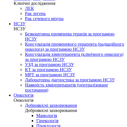
Клінічні дослідження
ЛЕК
Рак легень
Рак сечевого міхура
НСЗУ
НСЗУ
Безкоштовна променева терапія за програмою
НСЗУ
Консультація променевого терапевта (радіаційного
онколога) за програмою НСЗУ
Консультація хіміотерапевта (клінічного онколога)
за програмою НСЗУ
УЗД за програмою НСЗУ
КТ за програмою НСЗУ
МРТ за програмою НСЗУ
Лабораторна діагностика за програмою НСЗУ
Наявність хіміопрепаратів (централізоване
постачання)
Онкологія
Онкологія
Доброякісні захворювання
Доброякісні захворювання
Мамологія
Гінекологія
Проктологія