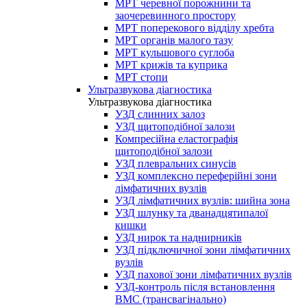
МРТ черевної порожнини та
заочеревинного простору
МРТ поперекового відділу хребта
МРТ органів малого тазу
МРТ кульшового суглоба
МРТ крижів та куприка
МРТ стопи
Ультразвукова діагностика
Ультразвукова діагностика
УЗД слинних залоз
УЗД щитоподібної залози
Компресійна еластографія
щитоподібної залози
УЗД плевральних синусів
УЗД комплексно переферійні зони
лімфатичних вузлів
УЗД лімфатичних вузлів: шийна зона
УЗД шлунку та дванадцятипалої
кишки
УЗД нирок та наднирників
УЗД підключичної зони лімфатичних
вузлів
УЗД пахової зони лімфатичних вузлів
УЗД-контроль після встановлення
ВМС (трансвагінально)