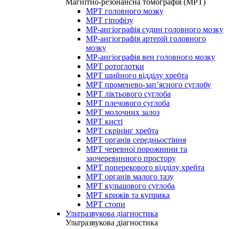
Магнітно-резонансна томографія (МРТ)
МРТ головного мозку
МРТ гіпофізу
МР-ангіографія судин головного мозку
МР-ангіографія артерій головного
мозку
МР-ангіографія вен головного мозку
МРТ ротоглотки
МРТ шийного відділу хребта
МРТ променево-зап’ясного суглобу
МРТ ліктьового суглоба
МРТ плечового суглоба
МРТ молочних залоз
МРТ кисті
МРТ скрінінг хребта
МРТ органів середньостіння
МРТ черевної порожнини та
заочеревинного простору
МРТ поперекового відділу хребта
МРТ органів малого тазу
МРТ кульшового суглоба
МРТ крижів та куприка
МРТ стопи
Ультразвукова діагностика
Ультразвукова діагностика