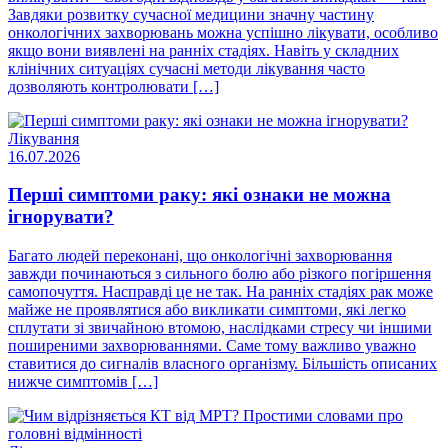
Завдяки розвитку сучасної медицини значну частину
онкологічних захворювань можна успішно лікувати, особливо
якщо вони виявлені на ранніх стадіях. Навіть у складних
клінічних ситуаціях сучасні методи лікування часто
дозволяють контролювати […]
Лікування
16.07.2026
Перші симптоми раку: які ознаки не можна
ігнорувати?
Багато людей переконані, що онкологічні захворювання
завжди починаються з сильного болю або різкого погіршення
самопочуття. Насправді це не так. На ранніх стадіях рак може
майже не проявлятися або викликати симптоми, які легко
сплутати зі звичайною втомою, наслідками стресу чи іншими
поширеними захворюваннями. Саме тому важливо уважно
ставитися до сигналів власного організму. Більшість описаних
нижче симптомів […]