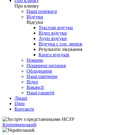
Про клініку
Про клініку
Наші переваги
Відгуки
Відгуки
Текстові відгуки
Відео відгуки
Аудіо відгуки
Відгуки с соц. мереж
Результати лікування
Книга відгуків
Новини
Поширені питання
Обладнання
Наші партнери
Відео
Вакансії
Наші гарантії
Лікарі
Ціни
Контакти
Кропивницький
uk