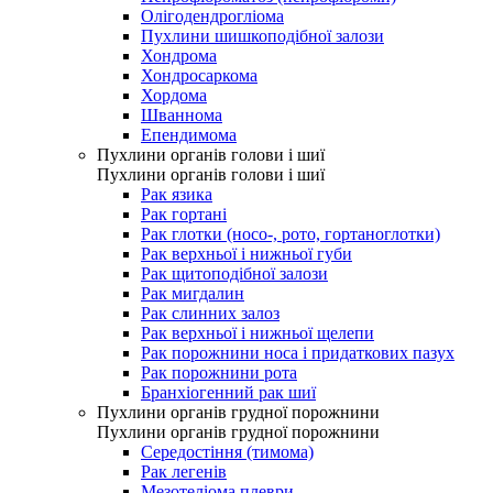
Олігодендрогліома
Пухлини шишкоподібної залози
Хондрома
Хондросаркома
Хордома
Шваннома
Епендимома
Пухлини органів голови і шиї
Пухлини органів голови і шиї
Рак язика
Рак гортані
Рак глотки (носо-, рото, гортаноглотки)
Рак верхньої і нижньої губи
Рак щитоподібної залози
Рак мигдалин
Рак слинних залоз
Рак верхньої і нижньої щелепи
Рак порожнини носа і придаткових пазух
Рак порожнини рота
Бранхіогенний рак шиї
Пухлини органів грудної порожнини
Пухлини органів грудної порожнини
Середостіння (тимома)
Рак легенів
Мезотеліома плеври