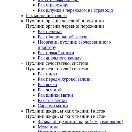
Рак стравоходу
Рак шлунка з переходом на стравохід
Рак молочної залози
Пухлини органів черевної порожнини
Пухлини органів черевної порожнини
Рак печінки
Рак підшлункової залози
Неорганні пухлини заочеревинного
простору
Рак прямої кишки
Рак анального каналу
Пухлини сечостатевої системи
Пухлини сечостатевої системи
Рак нирки
Рак передміхурової залози
Рак яєчка
Рак яєчників
Рак шийки матки
Рак тіла матки
Саркома матки
Пухлини шкіри, м’яких тканин і кісток
Пухлини шкіри, м’яких тканин і кісток
Злоякісні пухлини шкіри (лімфоми шкіри)
Меланома