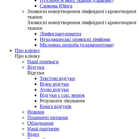
Пухлини м’яких тканин (саркоми)
Саркома Юінга
Злоякісні новоутворення лімфоїдної і кровотворної
тканин
Злоякісні новоутворення лімфоїдної і кровотворної
тканин
Лімфогранулематоз
Неходжкінські злоякісні лімфоми
Мієломна хвороба (плазмоцитома)
Про клініку
Про клініку
Наші переваги
Відгуки
Відгуки
Текстові відгуки
Відео відгуки
Аудіо відгуки
Відгуки с соц. мереж
Результати лікування
Книга відгуків
Новини
Поширені питання
Обладнання
Наші партнери
Відео