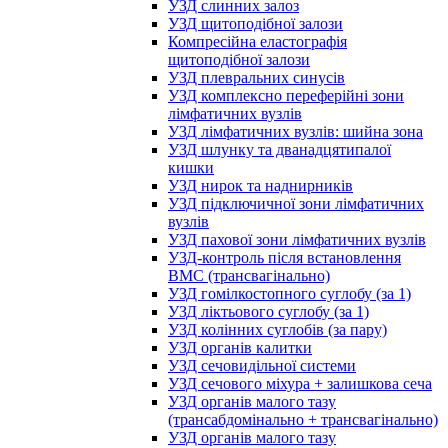
УЗД слинних залоз
УЗД щитоподібної залози
Компресійна еластографія
щитоподібної залози
УЗД плевральних синусів
УЗД комплексно переферійні зони
лімфатичних вузлів
УЗД лімфатичних вузлів: шийна зона
УЗД шлунку та дванадцятипалої
кишки
УЗД нирок та наднирників
УЗД підключичної зони лімфатичних
вузлів
УЗД пахової зони лімфатичних вузлів
УЗД-контроль після встановлення
ВМС (трансвагінально)
УЗД гомілкостопного суглобу (за 1)
УЗД ліктьового суглобу (за 1)
УЗД колінних суглобів (за пару)
УЗД органів калитки
УЗД сечовидільної системи
УЗД сечового міхура + залишкова сеча
УЗД органів малого тазу
(трансабдомінально + трансвагінально)
УЗД органів малого тазу