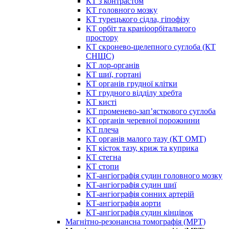
КТ з контрастом
КТ головного мозку
КТ турецького сідла, гіпофізу
КТ орбіт та краніоорбітального
простору
КТ скронево-щелепного суглоба (КТ
СНЩС)
КТ лор-органів
КТ шиї, гортані
КТ органів грудної клітки
КТ грудного відділу хребта
КТ кисті
КТ променево-зап’ясткового суглоба
КТ органів черевної порожнини
КТ плеча
КТ органів малого тазу (КТ ОМТ)
КТ кісток тазу, криж та куприка
КТ стегна
КТ стопи
КТ-ангіографія судин головного мозку
КТ-ангіографія судин шиї
КТ-ангіографія сонних артерій
КТ-ангіографія аорти
КТ-ангіографія судин кінцівок
Магнітно-резонансна томографія (МРТ)