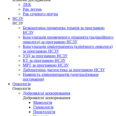
ЛЕК
Рак легень
Рак сечевого міхура
НСЗУ
НСЗУ
Безкоштовна променева терапія за програмою
НСЗУ
Консультація променевого терапевта (радіаційного
онколога) за програмою НСЗУ
Консультація хіміотерапевта (клінічного онколога)
за програмою НСЗУ
УЗД за програмою НСЗУ
КТ за програмою НСЗУ
МРТ за програмою НСЗУ
Лабораторна діагностика за програмою НСЗУ
Наявність хіміопрепаратів (централізоване
постачання)
Онкологія
Онкологія
Доброякісні захворювання
Доброякісні захворювання
Мамологія
Гінекологія
Проктологія