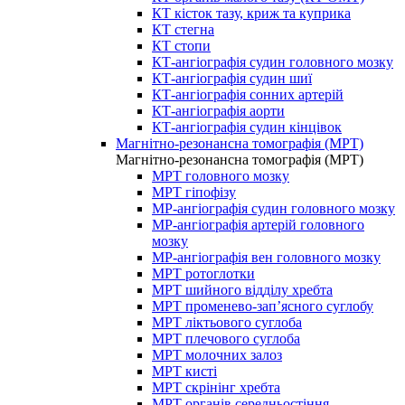
КТ кісток тазу, криж та куприка
КТ стегна
КТ стопи
КТ-ангіографія судин головного мозку
КТ-ангіографія судин шиї
КТ-ангіографія сонних артерій
КТ-ангіографія аорти
КТ-ангіографія судин кінцівок
Магнітно-резонансна томографія (МРТ)
Магнітно-резонансна томографія (МРТ)
МРТ головного мозку
МРТ гіпофізу
МР-ангіографія судин головного мозку
МР-ангіографія артерій головного
мозку
МР-ангіографія вен головного мозку
МРТ ротоглотки
МРТ шийного відділу хребта
МРТ променево-зап’ясного суглобу
МРТ ліктьового суглоба
МРТ плечового суглоба
МРТ молочних залоз
МРТ кисті
МРТ скрінінг хребта
МРТ органів середньостіння