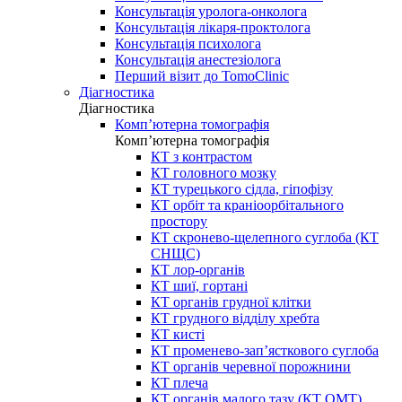
Консультація уролога-онколога
Консультація лікаря-проктолога
Консультація психолога
Консультація анестезіолога
Перший візит до TomoClinic
Діагностика
Діагностика
Комп’ютерна томографія
Комп’ютерна томографія
КТ з контрастом
КТ головного мозку
КТ турецького сідла, гіпофізу
КТ орбіт та краніоорбітального
простору
КТ скронево-щелепного суглоба (КТ
СНЩС)
КТ лор-органів
КТ шиї, гортані
КТ органів грудної клітки
КТ грудного відділу хребта
КТ кисті
КТ променево-зап’ясткового суглоба
КТ органів черевної порожнини
КТ плеча
КТ органів малого тазу (КТ ОМТ)