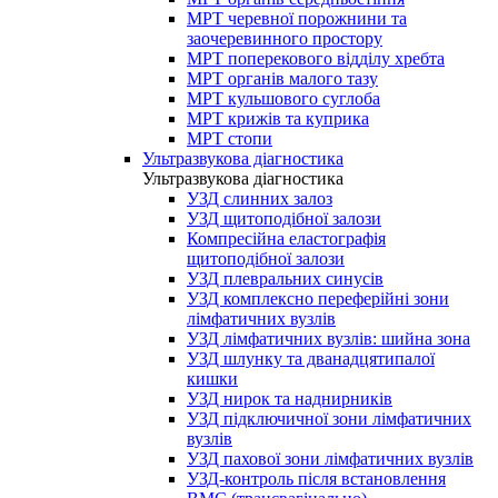
МРТ черевної порожнини та
заочеревинного простору
МРТ поперекового відділу хребта
МРТ органів малого тазу
МРТ кульшового суглоба
МРТ крижів та куприка
МРТ стопи
Ультразвукова діагностика
Ультразвукова діагностика
УЗД слинних залоз
УЗД щитоподібної залози
Компресійна еластографія
щитоподібної залози
УЗД плевральних синусів
УЗД комплексно переферійні зони
лімфатичних вузлів
УЗД лімфатичних вузлів: шийна зона
УЗД шлунку та дванадцятипалої
кишки
УЗД нирок та наднирників
УЗД підключичної зони лімфатичних
вузлів
УЗД пахової зони лімфатичних вузлів
УЗД-контроль після встановлення