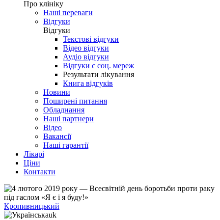
Про клініку
Наші переваги
Відгуки
Відгуки
Текстові відгуки
Відео відгуки
Аудіо відгуки
Відгуки с соц. мереж
Результати лікування
Книга відгуків
Новини
Поширені питання
Обладнання
Наші партнери
Відео
Вакансії
Наші гарантії
Лікарі
Ціни
Контакти
Кропивницький
uk