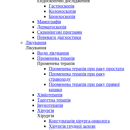
Ендоскопічні дослідження
Гастроскопія
Колоноскопія
Бронхоскопія
Мамографія
Дерматоскопія
Скринінгові програми
Переваги діагностики
Лікування
Лікування
Види лікування
Променева терапія
Променева терапія
Променева терапія при раку простати
Променева терапія при раку
стравоходу
Променева терапія при раку прямої
кишки
Хіміотерапія
Таргетна терапія
Імунотерапія
Хірургія
Хірургія
Консультація хірурга-онколога
Хірургія грудної залози