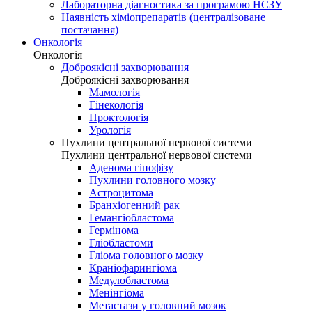
Лабораторна діагностика за програмою НСЗУ
Наявність хіміопрепаратів (централізоване
постачання)
Онкологія
Онкологія
Доброякісні захворювання
Доброякісні захворювання
Мамологія
Гінекологія
Проктологія
Урологія
Пухлини центральної нервової системи
Пухлини центральної нервової системи
Аденома гіпофізу
Пухлини головного мозку
Астроцитома
Бранхіогенний рак
Гемангіобластома
Гермінома
Гліобластоми
Гліома головного мозку
Краніофарингіома
Медулобластома
Менінгіома
Метастази у головний мозок