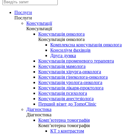
Послуги
Послуги
Консультації
Консультації
Консультація онколога
Консультація онколога
Комплексна консультація онколога
Консиліум фахівців
Друга думка
Консультація променевого терапевта
Консультація мамолога
Консультація хірурга-онколога
Консультація гінеколога-онколога
Консультація уролога-онколога
Консультація лікаря-проктолога
Консультація психолога
Консультація анестезіолога
Перший візит до TomoClinic
Діагностика
Діагностика
Комп’ютерна томографія
Комп’ютерна томографія
КТ з контрастом