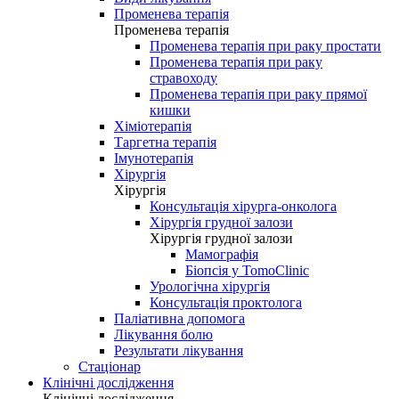
Променева терапія
Променева терапія
Променева терапія при раку простати
Променева терапія при раку
стравоходу
Променева терапія при раку прямої
кишки
Хіміотерапія
Таргетна терапія
Імунотерапія
Хірургія
Хірургія
Консультація хірурга-онколога
Хірургія грудної залози
Хірургія грудної залози
Мамографія
Біопсія у TomoClinic
Урологічна хірургія
Консультація проктолога
Паліативна допомога
Лікування болю
Результати лікування
Стаціонар
Клінічні дослідження
Клінічні дослідження