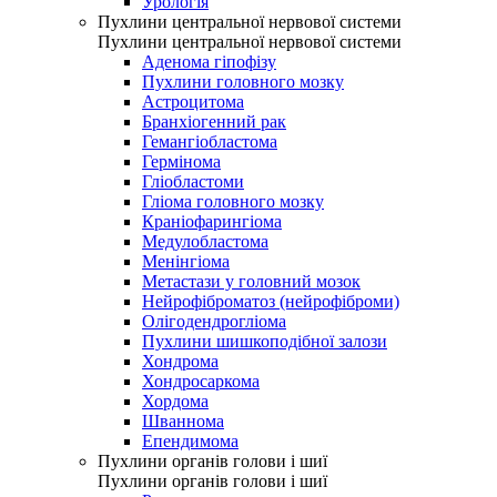
Урологія
Пухлини центральної нервової системи
Пухлини центральної нервової системи
Аденома гіпофізу
Пухлини головного мозку
Астроцитома
Бранхіогенний рак
Гемангіобластома
Гермінома
Гліобластоми
Гліома головного мозку
Краніофарингіома
Медулобластома
Менінгіома
Метастази у головний мозок
Нейрофіброматоз (нейрофіброми)
Олігодендрогліома
Пухлини шишкоподібної залози
Хондрома
Хондросаркома
Хордома
Шваннома
Епендимома
Пухлини органів голови і шиї
Пухлини органів голови і шиї