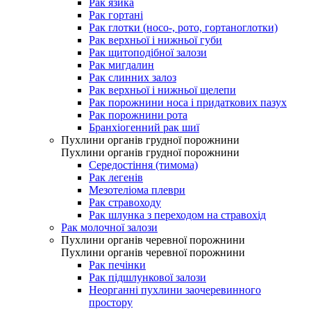
Рак язика
Рак гортані
Рак глотки (носо-, рото, гортаноглотки)
Рак верхньої і нижньої губи
Рак щитоподібної залози
Рак мигдалин
Рак слинних залоз
Рак верхньої і нижньої щелепи
Рак порожнини носа і придаткових пазух
Рак порожнини рота
Бранхіогенний рак шиї
Пухлини органів грудної порожнини
Пухлини органів грудної порожнини
Середостіння (тимома)
Рак легенів
Мезотеліома плеври
Рак стравоходу
Рак шлунка з переходом на стравохід
Рак молочної залози
Пухлини органів черевної порожнини
Пухлини органів черевної порожнини
Рак печінки
Рак підшлункової залози
Неорганні пухлини заочеревинного
простору