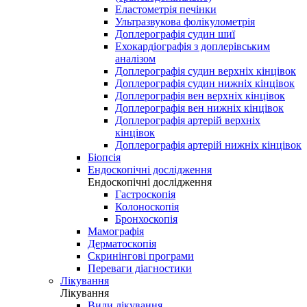
Еластометрія печінки
Ультразвукова фолікулометрія
Доплерографія судин шиї
Ехокардіографія з доплерівським
аналізом
Доплерографія судин верхніх кінцівок
Доплерографія судин нижніх кінцівок
Доплерографія вен верхніх кінцівок
Доплерографія вен нижніх кінцівок
Доплерографія артерій верхніх
кінцівок
Доплерографія артерій нижніх кінцівок
Біопсія
Ендоскопічні дослідження
Ендоскопічні дослідження
Гастроскопія
Колоноскопія
Бронхоскопія
Мамографія
Дерматоскопія
Скринінгові програми
Переваги діагностики
Лікування
Лікування
Види лікування