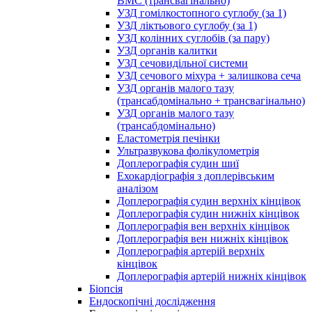
ВМС (трансвагінально)
УЗД гомілкостопного суглобу (за 1)
УЗД ліктьового суглобу (за 1)
УЗД колінних суглобів (за пару)
УЗД органів калитки
УЗД сечовидільної системи
УЗД сечового міхура + залишкова сеча
УЗД органів малого тазу
(трансабдомінально + трансвагінально)
УЗД органів малого тазу
(трансабдомінально)
Еластометрія печінки
Ультразвукова фолікулометрія
Доплерографія судин шиї
Ехокардіографія з доплерівським
аналізом
Доплерографія судин верхніх кінцівок
Доплерографія судин нижніх кінцівок
Доплерографія вен верхніх кінцівок
Доплерографія вен нижніх кінцівок
Доплерографія артерій верхніх
кінцівок
Доплерографія артерій нижніх кінцівок
Біопсія
Ендоскопічні дослідження