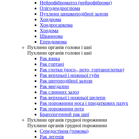
Нейрофіброматоз (нейрофіброми)
Олігодендрогліома
Пухлини шишкоподібної залози
Хондрома
Хондросаркома
Хордома
Шваннома
Епендимома
Пухлини органів голови і шиї
Пухлини органів голови і шиї
Рак язика
Рак гортані
Рак глотки (носо-, рото, гортаноглотки)
Рак верхньої і нижньої губи
Рак щитоподібної залози
Рак мигдалин
Рак слинних залоз
Рак верхньої і нижньої щелепи
Рак порожнини носа і придаткових пазух
Рак порожнини рота
Бранхіогенний рак шиї
Пухлини органів грудної порожнини
Пухлини органів грудної порожнини
Середостіння (тимома)
Рак легенів