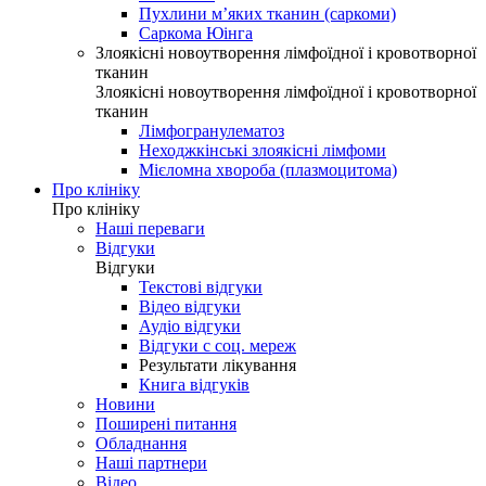
Пухлини м’яких тканин (саркоми)
Саркома Юінга
Злоякісні новоутворення лімфоїдної і кровотворної
тканин
Злоякісні новоутворення лімфоїдної і кровотворної
тканин
Лімфогранулематоз
Неходжкінські злоякісні лімфоми
Мієломна хвороба (плазмоцитома)
Про клініку
Про клініку
Наші переваги
Відгуки
Відгуки
Текстові відгуки
Відео відгуки
Аудіо відгуки
Відгуки с соц. мереж
Результати лікування
Книга відгуків
Новини
Поширені питання
Обладнання
Наші партнери
Відео