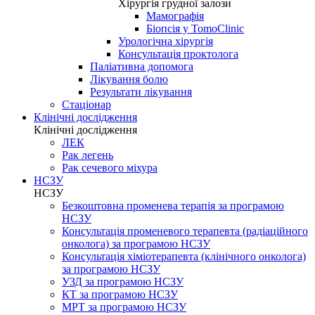
Хірургія грудної залози
Мамографія
Біопсія у TomoClinic
Урологічна хірургія
Консультація проктолога
Паліативна допомога
Лікування болю
Результати лікування
Стаціонар
Клінічні дослідження
Клінічні дослідження
ЛЕК
Рак легень
Рак сечевого міхура
НСЗУ
НСЗУ
Безкоштовна променева терапія за програмою
НСЗУ
Консультація променевого терапевта (радіаційного
онколога) за програмою НСЗУ
Консультація хіміотерапевта (клінічного онколога)
за програмою НСЗУ
УЗД за програмою НСЗУ
КТ за програмою НСЗУ
МРТ за програмою НСЗУ