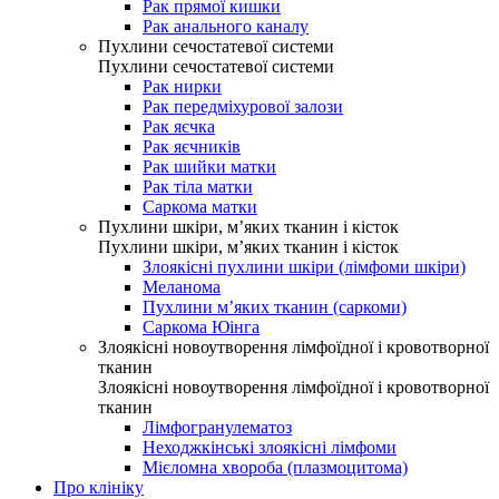
Рак прямої кишки
Рак анального каналу
Пухлини сечостатевої системи
Пухлини сечостатевої системи
Рак нирки
Рак передміхурової залози
Рак яєчка
Рак яєчників
Рак шийки матки
Рак тіла матки
Саркома матки
Пухлини шкіри, м’яких тканин і кісток
Пухлини шкіри, м’яких тканин і кісток
Злоякісні пухлини шкіри (лімфоми шкіри)
Меланома
Пухлини м’яких тканин (саркоми)
Саркома Юінга
Злоякісні новоутворення лімфоїдної і кровотворної
тканин
Злоякісні новоутворення лімфоїдної і кровотворної
тканин
Лімфогранулематоз
Неходжкінські злоякісні лімфоми
Мієломна хвороба (плазмоцитома)
Про клініку