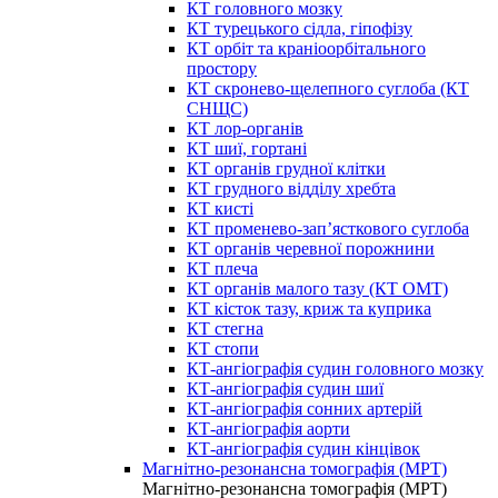
КТ головного мозку
КТ турецького сідла, гіпофізу
КТ орбіт та краніоорбітального
простору
КТ скронево-щелепного суглоба (КТ
СНЩС)
КТ лор-органів
КТ шиї, гортані
КТ органів грудної клітки
КТ грудного відділу хребта
КТ кисті
КТ променево-зап’ясткового суглоба
КТ органів черевної порожнини
КТ плеча
КТ органів малого тазу (КТ ОМТ)
КТ кісток тазу, криж та куприка
КТ стегна
КТ стопи
КТ-ангіографія судин головного мозку
КТ-ангіографія судин шиї
КТ-ангіографія сонних артерій
КТ-ангіографія аорти
КТ-ангіографія судин кінцівок
Магнітно-резонансна томографія (МРТ)
Магнітно-резонансна томографія (МРТ)