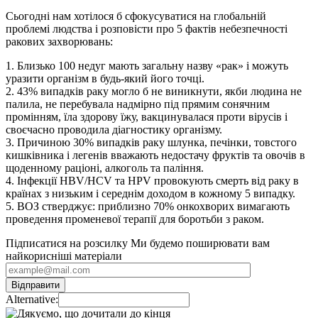
Сьогодні нам хотілося б сфокусуватися на глобальній
проблемі людства і розповісти про 5 фактів небезпечності
ракових захворювань:
1. Близько 100 недуг мають загальну назву «рак» і можуть
уразити організм в будь-який його точці.
2. 43% випадків раку могло б не виникнути, якби людина не
палила, не перебувала надмірно під прямим сонячним
промінням, їла здорову їжу, вакцинувалася проти вірусів і
своєчасно проводила діагностику організму.
3. Причиною 30% випадків раку шлунка, печінки, товстого
кишківника і легенів вважають недостачу фруктів та овочів в
щоденному раціоні, алкоголь та паління.
4. Інфекції HBV/HCV та HPV провокують смерть від раку в
країнах з низьким і середнім доходом в кожному 5 випадку.
5. ВОЗ стверджує: приблизно 70% онкохворих вимагають
проведення променевої терапії для боротьби з раком.
Підписатися на розсилку
Ми будемо поширювати вам
найкорисніші матеріали
Alternative: