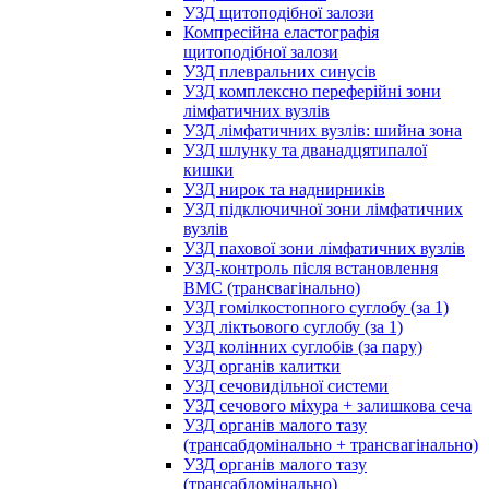
УЗД щитоподібної залози
Компресійна еластографія
щитоподібної залози
УЗД плевральних синусів
УЗД комплексно переферійні зони
лімфатичних вузлів
УЗД лімфатичних вузлів: шийна зона
УЗД шлунку та дванадцятипалої
кишки
УЗД нирок та наднирників
УЗД підключичної зони лімфатичних
вузлів
УЗД пахової зони лімфатичних вузлів
УЗД-контроль після встановлення
ВМС (трансвагінально)
УЗД гомілкостопного суглобу (за 1)
УЗД ліктьового суглобу (за 1)
УЗД колінних суглобів (за пару)
УЗД органів калитки
УЗД сечовидільної системи
УЗД сечового міхура + залишкова сеча
УЗД органів малого тазу
(трансабдомінально + трансвагінально)
УЗД органів малого тазу
(трансабдомінально)