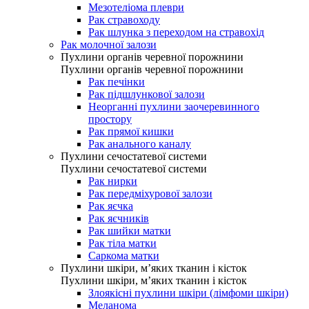
Мезотеліома плеври
Рак стравоходу
Рак шлунка з переходом на стравохід
Рак молочної залози
Пухлини органів черевної порожнини
Пухлини органів черевної порожнини
Рак печінки
Рак підшлункової залози
Неорганні пухлини заочеревинного
простору
Рак прямої кишки
Рак анального каналу
Пухлини сечостатевої системи
Пухлини сечостатевої системи
Рак нирки
Рак передміхурової залози
Рак яєчка
Рак яєчників
Рак шийки матки
Рак тіла матки
Саркома матки
Пухлини шкіри, м’яких тканин і кісток
Пухлини шкіри, м’яких тканин і кісток
Злоякісні пухлини шкіри (лімфоми шкіри)
Меланома