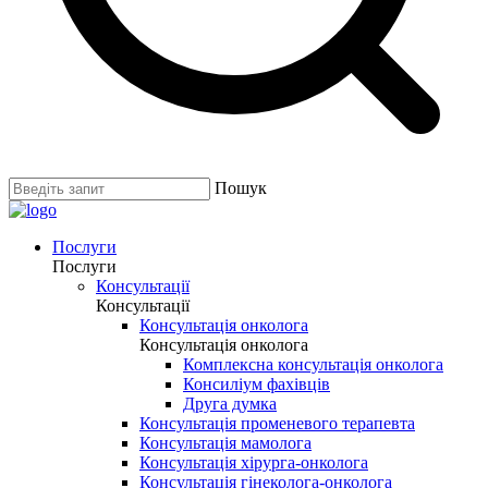
Пошук
Послуги
Послуги
Консультації
Консультації
Консультація онколога
Консультація онколога
Комплексна консультація онколога
Консиліум фахівців
Друга думка
Консультація променевого терапевта
Консультація мамолога
Консультація хірурга-онколога
Консультація гінеколога-онколога