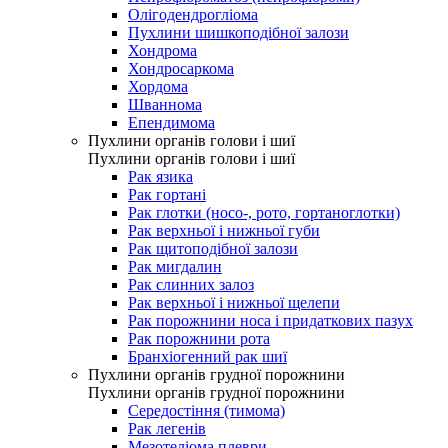
Олігодендрогліома
Пухлини шишкоподібної залози
Хондрома
Хондросаркома
Хордома
Шваннома
Епендимома
Пухлини органів голови і шиї
Пухлини органів голови і шиї
Рак язика
Рак гортані
Рак глотки (носо-, рото, гортаноглотки)
Рак верхньої і нижньої губи
Рак щитоподібної залози
Рак мигдалин
Рак слинних залоз
Рак верхньої і нижньої щелепи
Рак порожнини носа і придаткових пазух
Рак порожнини рота
Бранхіогенний рак шиї
Пухлини органів грудної порожнини
Пухлини органів грудної порожнини
Середостіння (тимома)
Рак легенів
Мезотеліома плеври