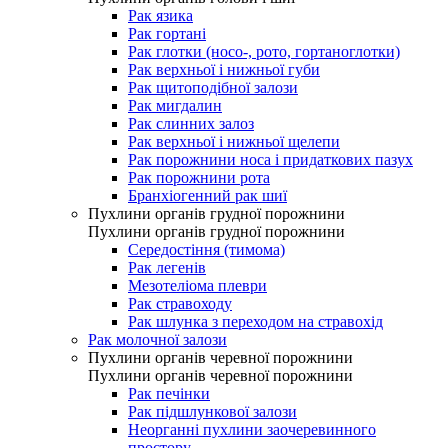
Рак язика
Рак гортані
Рак глотки (носо-, рото, гортаноглотки)
Рак верхньої і нижньої губи
Рак щитоподібної залози
Рак мигдалин
Рак слинних залоз
Рак верхньої і нижньої щелепи
Рак порожнини носа і придаткових пазух
Рак порожнини рота
Бранхіогенний рак шиї
Пухлини органів грудної порожнини
Пухлини органів грудної порожнини
Середостіння (тимома)
Рак легенів
Мезотеліома плеври
Рак стравоходу
Рак шлунка з переходом на стравохід
Рак молочної залози
Пухлини органів черевної порожнини
Пухлини органів черевної порожнини
Рак печінки
Рак підшлункової залози
Неорганні пухлини заочеревинного
простору