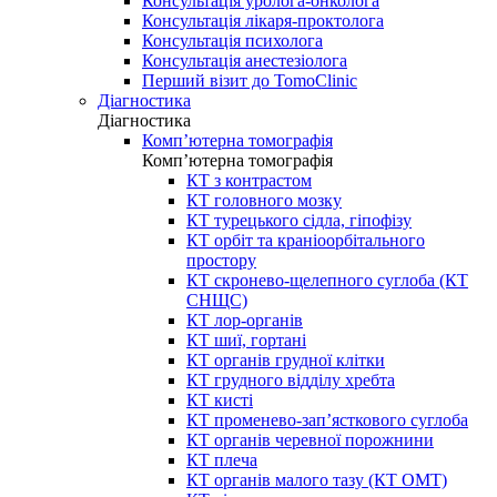
Консультація уролога-онколога
Консультація лікаря-проктолога
Консультація психолога
Консультація анестезіолога
Перший візит до TomoClinic
Діагностика
Діагностика
Комп’ютерна томографія
Комп’ютерна томографія
КТ з контрастом
КТ головного мозку
КТ турецького сідла, гіпофізу
КТ орбіт та краніоорбітального
простору
КТ скронево-щелепного суглоба (КТ
СНЩС)
КТ лор-органів
КТ шиї, гортані
КТ органів грудної клітки
КТ грудного відділу хребта
КТ кисті
КТ променево-зап’ясткового суглоба
КТ органів черевної порожнини
КТ плеча
КТ органів малого тазу (КТ ОМТ)