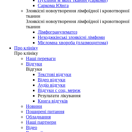
Пухлини м’яких тканин (саркоми)
Саркома Юінга
Злоякісні новоутворення лімфоїдної і кровотворної
тканин
Злоякісні новоутворення лімфоїдної і кровотворної
тканин
Лімфогранулематоз
Неходжкінські злоякісні лімфоми
Мієломна хвороба (плазмоцитома)
Про клініку
Про клініку
Наші переваги
Відгуки
Відгуки
Текстові відгуки
Відео відгуки
Аудіо відгуки
Відгуки с соц. мереж
Результати лікування
Книга відгуків
Новини
Поширені питання
Обладнання
Наші партнери
Відео