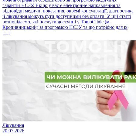
гарантій НСЗУ. Якщо у вас є електронне направлення та
відповідні медичні показання, окремі консультації, діагностика
й лікування можуть бути доступними без оплати. У цій статті
розповідаємо, які послуги доступні у TomoClinic (м.
Кропивницький) за програмою НСЗУ та що потрібно для їх
[…]
Лікування
20.07.2026