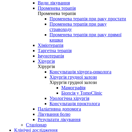
Види лікування
Променева терапія
Променева терапія
Променева терапія при раку простати
Променева терапія при раку
стравоходу
Променева терапія при раку прямої
кишки
Хіміотерапія
Таргетна терапія
Імунотерапія
Хірургія
Хірургія
Консультація хірурга-онколога
Хірургія грудної залози
Хірургія грудної залози
Мамографія
Біопсія у TomoClinic
Урологічна хірургія
Консультація проктолога
Паліативна допомога
Лікування болю
Результати лікування
Стаціонар
Клінічні дослідження