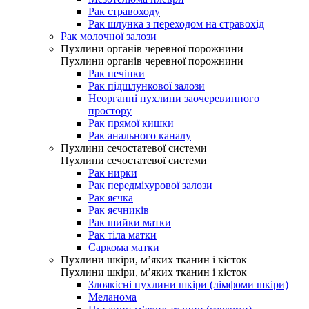
Рак стравоходу
Рак шлунка з переходом на стравохід
Рак молочної залози
Пухлини органів черевної порожнини
Пухлини органів черевної порожнини
Рак печінки
Рак підшлункової залози
Неорганні пухлини заочеревинного
простору
Рак прямої кишки
Рак анального каналу
Пухлини сечостатевої системи
Пухлини сечостатевої системи
Рак нирки
Рак передміхурової залози
Рак яєчка
Рак яєчників
Рак шийки матки
Рак тіла матки
Саркома матки
Пухлини шкіри, м’яких тканин і кісток
Пухлини шкіри, м’яких тканин і кісток
Злоякісні пухлини шкіри (лімфоми шкіри)
Меланома