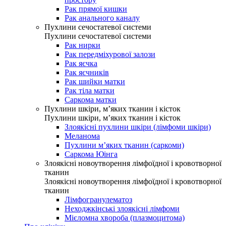
Рак прямої кишки
Рак анального каналу
Пухлини сечостатевої системи
Пухлини сечостатевої системи
Рак нирки
Рак передміхурової залози
Рак яєчка
Рак яєчників
Рак шийки матки
Рак тіла матки
Саркома матки
Пухлини шкіри, м’яких тканин і кісток
Пухлини шкіри, м’яких тканин і кісток
Злоякісні пухлини шкіри (лімфоми шкіри)
Меланома
Пухлини м’яких тканин (саркоми)
Саркома Юінга
Злоякісні новоутворення лімфоїдної і кровотворної
тканин
Злоякісні новоутворення лімфоїдної і кровотворної
тканин
Лімфогранулематоз
Неходжкінські злоякісні лімфоми
Мієломна хвороба (плазмоцитома)