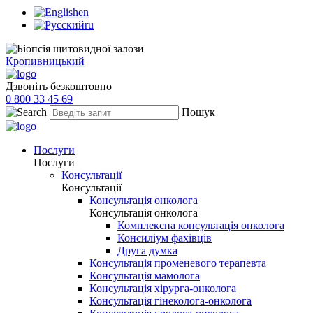
en
ru
Кропивницький
Дзвоніть безкоштовно
0 800 33 45 69
Пошук
Послуги
Послуги
Консультації
Консультації
Консультація онколога
Консультація онколога
Комплексна консультація онколога
Консиліум фахівців
Друга думка
Консультація променевого терапевта
Консультація мамолога
Консультація хірурга-онколога
Консультація гінеколога-онколога