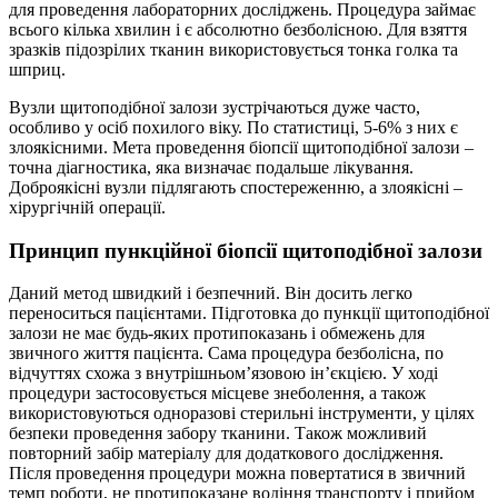
для проведення лабораторних досліджень. Процедура займає
всього кілька хвилин і є абсолютно безболісною. Для взяття
зразків підозрілих тканин використовується тонка голка та
шприц.
Вузли щитоподібної залози зустрічаються дуже часто,
особливо у осіб похилого віку. По статистиці, 5-6% з них є
злоякісними. Мета проведення біопсії щитоподібної залози –
точна діагностика, яка визначає подальше лікування.
Доброякісні вузли підлягають спостереженню, а злоякісні –
хірургічній операції.
Принцип пункційної біопсії щитоподібної залози
Даний метод швидкий і безпечний. Він досить легко
переноситься пацієнтами. Підготовка до пункції щитоподібної
залози не має будь-яких протипоказань і обмежень для
звичного життя пацієнта. Сама процедура безболісна, по
відчуттях схожа з внутрішньом’язовою ін’єкцією. У ході
процедури застосовується місцеве знеболення, а також
використовуються одноразові стерильні інструменти, у цілях
безпеки проведення забору тканини. Також можливий
повторний забір матеріалу для додаткового дослідження.
Після проведення процедури можна повертатися в звичний
темп роботи, не протипоказане водіння транспорту і прийом