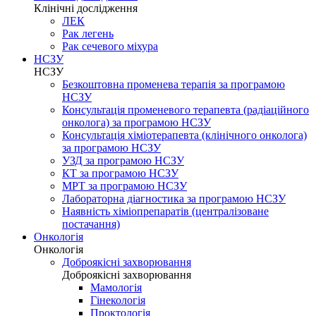
Клінічні дослідження
ЛЕК
Рак легень
Рак сечевого міхура
НСЗУ
НСЗУ
Безкоштовна променева терапія за програмою
НСЗУ
Консультація променевого терапевта (радіаційного
онколога) за програмою НСЗУ
Консультація хіміотерапевта (клінічного онколога)
за програмою НСЗУ
УЗД за програмою НСЗУ
КТ за програмою НСЗУ
МРТ за програмою НСЗУ
Лабораторна діагностика за програмою НСЗУ
Наявність хіміопрепаратів (централізоване
постачання)
Онкологія
Онкологія
Доброякісні захворювання
Доброякісні захворювання
Мамологія
Гінекологія
Проктологія