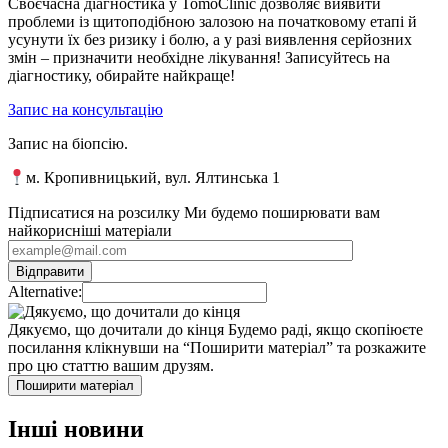
Своєчасна діагностика у TomoClinic дозволяє виявити
проблеми із щитоподібною залозою на початковому етапі й
усунути їх без ризику і болю, а у разі виявлення серйозних
змін – призначити необхідне лікування! Записуйтесь на
діагностику, обирайте найкраще!
Запис на консультацію
Запис на біопсію.
м. Кропивницький, вул. Ялтинська 1
Підписатися на розсилку
Ми будемо поширювати вам
найкорисніші матеріали
Alternative:
Дякуємо, що дочитали до кінця
Будемо раді, якщо скопіюєте
посилання клікнувши на “Поширити матеріал” та розкажите
про цю статтю вашим друзям.
Поширити матеріал
Інші новини