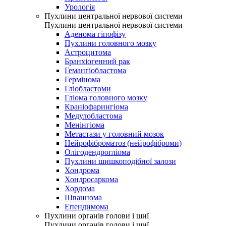
Урологія
Пухлини центральної нервової системи
Пухлини центральної нервової системи
Аденома гіпофізу
Пухлини головного мозку
Астроцитома
Бранхіогенний рак
Гемангіобластома
Гермінома
Гліобластоми
Гліома головного мозку
Краніофарингіома
Медулобластома
Менінгіома
Метастази у головний мозок
Нейрофіброматоз (нейрофіброми)
Олігодендрогліома
Пухлини шишкоподібної залози
Хондрома
Хондросаркома
Хордома
Шваннома
Епендимома
Пухлини органів голови і шиї
Пухлини органів голови і шиї