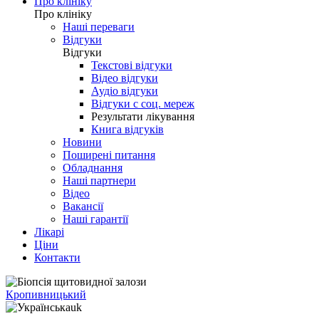
Про клініку
Про клініку
Наші переваги
Відгуки
Відгуки
Текстові відгуки
Відео відгуки
Аудіо відгуки
Відгуки с соц. мереж
Результати лікування
Книга відгуків
Новини
Поширені питання
Обладнання
Наші партнери
Відео
Вакансії
Наші гарантії
Лікарі
Ціни
Контакти
Кропивницький
uk