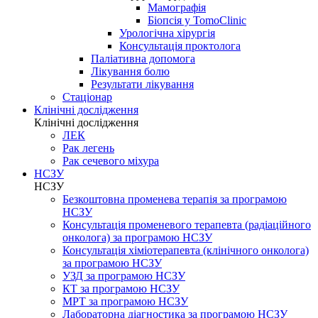
Мамографія
Біопсія у TomoClinic
Урологічна хірургія
Консультація проктолога
Паліативна допомога
Лікування болю
Результати лікування
Стаціонар
Клінічні дослідження
Клінічні дослідження
ЛЕК
Рак легень
Рак сечевого міхура
НСЗУ
НСЗУ
Безкоштовна променева терапія за програмою
НСЗУ
Консультація променевого терапевта (радіаційного
онколога) за програмою НСЗУ
Консультація хіміотерапевта (клінічного онколога)
за програмою НСЗУ
УЗД за програмою НСЗУ
КТ за програмою НСЗУ
МРТ за програмою НСЗУ
Лабораторна діагностика за програмою НСЗУ