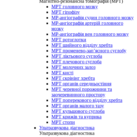
Магнітно-резонансна томографія (МРТ)
МРТ головного мозку
МРТ гіпофізу
МР-ангіографія судин головного мозку
МР-ангіографія артерій головного
мозку
МР-ангіографія вен головного мозку
МРТ ротоглотки
МРТ шийного відділу хребта
МРТ променево-зап’ясного суглобу
МРТ ліктьового суглоба
МРТ плечового суглоба
МРТ молочних залоз
МРТ кисті
МРТ скрінінг хребта
МРТ органів середньостіння
МРТ черевної порожнини та
заочеревинного простору
МРТ поперекового відділу хребта
МРТ органів малого тазу
МРТ кульшового суглоба
МРТ крижів та куприка
МРТ стопи
Ультразвукова діагностика
Ультразвукова діагностика