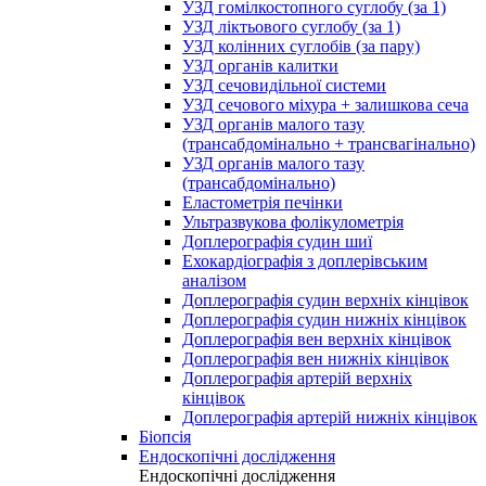
УЗД гомілкостопного суглобу (за 1)
УЗД ліктьового суглобу (за 1)
УЗД колінних суглобів (за пару)
УЗД органів калитки
УЗД сечовидільної системи
УЗД сечового міхура + залишкова сеча
УЗД органів малого тазу
(трансабдомінально + трансвагінально)
УЗД органів малого тазу
(трансабдомінально)
Еластометрія печінки
Ультразвукова фолікулометрія
Доплерографія судин шиї
Ехокардіографія з доплерівським
аналізом
Доплерографія судин верхніх кінцівок
Доплерографія судин нижніх кінцівок
Доплерографія вен верхніх кінцівок
Доплерографія вен нижніх кінцівок
Доплерографія артерій верхніх
кінцівок
Доплерографія артерій нижніх кінцівок
Біопсія
Ендоскопічні дослідження
Ендоскопічні дослідження