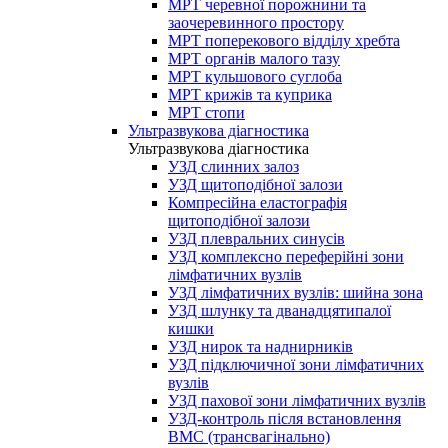
МРТ черевної порожнини та
заочеревинного простору
МРТ поперекового відділу хребта
МРТ органів малого тазу
МРТ кульшового суглоба
МРТ крижів та куприка
МРТ стопи
Ультразвукова діагностика
Ультразвукова діагностика
УЗД слинних залоз
УЗД щитоподібної залози
Компресійна еластографія
щитоподібної залози
УЗД плевральних синусів
УЗД комплексно переферійні зони
лімфатичних вузлів
УЗД лімфатичних вузлів: шийна зона
УЗД шлунку та дванадцятипалої
кишки
УЗД нирок та наднирників
УЗД підключичної зони лімфатичних
вузлів
УЗД пахової зони лімфатичних вузлів
УЗД-контроль після встановлення
ВМС (трансвагінально)