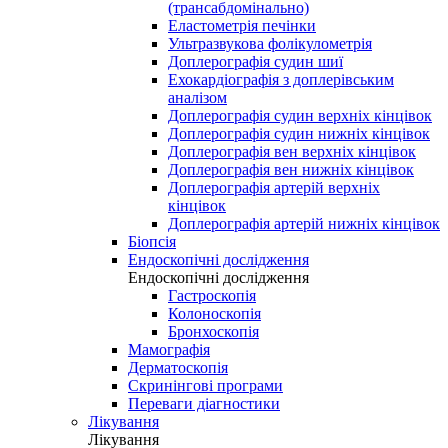
(трансабдомінально)
Еластометрія печінки
Ультразвукова фолікулометрія
Доплерографія судин шиї
Ехокардіографія з доплерівським
аналізом
Доплерографія судин верхніх кінцівок
Доплерографія судин нижніх кінцівок
Доплерографія вен верхніх кінцівок
Доплерографія вен нижніх кінцівок
Доплерографія артерій верхніх
кінцівок
Доплерографія артерій нижніх кінцівок
Біопсія
Ендоскопічні дослідження
Ендоскопічні дослідження
Гастроскопія
Колоноскопія
Бронхоскопія
Мамографія
Дерматоскопія
Скринінгові програми
Переваги діагностики
Лікування
Лікування