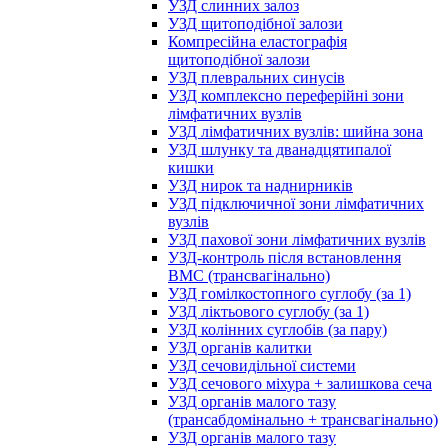
УЗД слинних залоз
УЗД щитоподібної залози
Компресійна еластографія
щитоподібної залози
УЗД плевральних синусів
УЗД комплексно переферійні зони
лімфатичних вузлів
УЗД лімфатичних вузлів: шийна зона
УЗД шлунку та дванадцятипалої
кишки
УЗД нирок та наднирників
УЗД підключичної зони лімфатичних
вузлів
УЗД пахової зони лімфатичних вузлів
УЗД-контроль після встановлення
ВМС (трансвагінально)
УЗД гомілкостопного суглобу (за 1)
УЗД ліктьового суглобу (за 1)
УЗД колінних суглобів (за пару)
УЗД органів калитки
УЗД сечовидільної системи
УЗД сечового міхура + залишкова сеча
УЗД органів малого тазу
(трансабдомінально + трансвагінально)
УЗД органів малого тазу