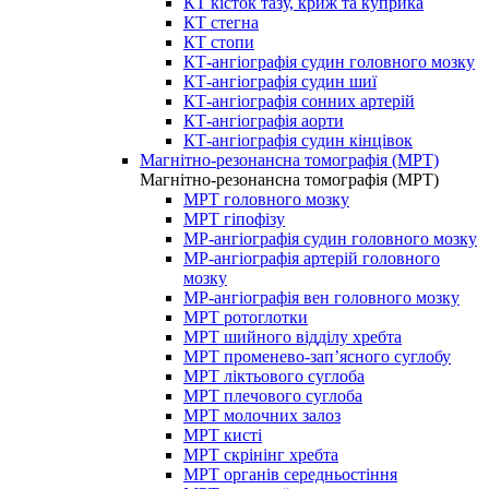
КТ кісток тазу, криж та куприка
КТ стегна
КТ стопи
КТ-ангіографія судин головного мозку
КТ-ангіографія судин шиї
КТ-ангіографія сонних артерій
КТ-ангіографія аорти
КТ-ангіографія судин кінцівок
Магнітно-резонансна томографія (МРТ)
Магнітно-резонансна томографія (МРТ)
МРТ головного мозку
МРТ гіпофізу
МР-ангіографія судин головного мозку
МР-ангіографія артерій головного
мозку
МР-ангіографія вен головного мозку
МРТ ротоглотки
МРТ шийного відділу хребта
МРТ променево-зап’ясного суглобу
МРТ ліктьового суглоба
МРТ плечового суглоба
МРТ молочних залоз
МРТ кисті
МРТ скрінінг хребта
МРТ органів середньостіння