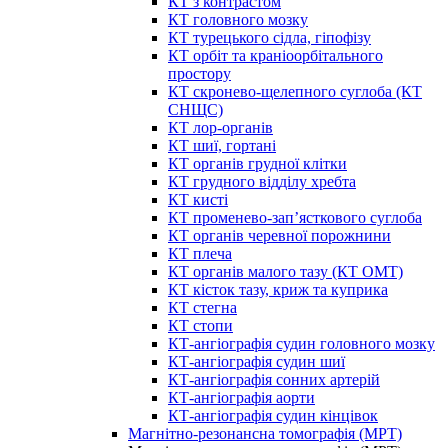
КТ з контрастом
КТ головного мозку
КТ турецького сідла, гіпофізу
КТ орбіт та краніоорбітального
простору
КТ скронево-щелепного суглоба (КТ
СНЩС)
КТ лор-органів
КТ шиї, гортані
КТ органів грудної клітки
КТ грудного відділу хребта
КТ кисті
КТ променево-зап’ясткового суглоба
КТ органів черевної порожнини
КТ плеча
КТ органів малого тазу (КТ ОМТ)
КТ кісток тазу, криж та куприка
КТ стегна
КТ стопи
КТ-ангіографія судин головного мозку
КТ-ангіографія судин шиї
КТ-ангіографія сонних артерій
КТ-ангіографія аорти
КТ-ангіографія судин кінцівок
Магнітно-резонансна томографія (МРТ)