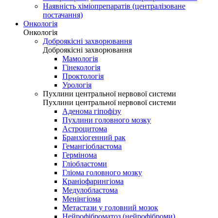
Наявність хіміопрепаратів (централізоване
постачання)
Онкологія
Онкологія
Доброякісні захворювання
Доброякісні захворювання
Мамологія
Гінекологія
Проктологія
Урологія
Пухлини центральної нервової системи
Пухлини центральної нервової системи
Аденома гіпофізу
Пухлини головного мозку
Астроцитома
Бранхіогенний рак
Гемангіобластома
Гермінома
Гліобластоми
Гліома головного мозку
Краніофарингіома
Медулобластома
Менінгіома
Метастази у головний мозок
Нейрофіброматоз (нейрофіброми)