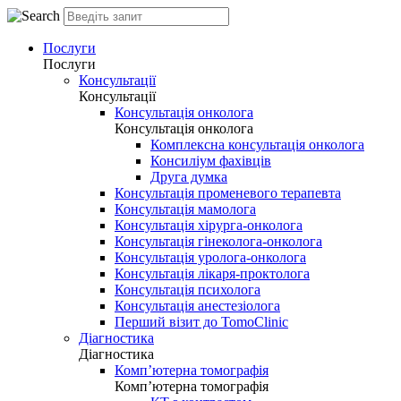
Послуги
Послуги
Консультації
Консультації
Консультація онколога
Консультація онколога
Комплексна консультація онколога
Консиліум фахівців
Друга думка
Консультація променевого терапевта
Консультація мамолога
Консультація хірурга-онколога
Консультація гінеколога-онколога
Консультація уролога-онколога
Консультація лікаря-проктолога
Консультація психолога
Консультація анестезіолога
Перший візит до TomoClinic
Діагностика
Діагностика
Комп’ютерна томографія
Комп’ютерна томографія