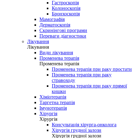
Гастроскопія
Колоноскопія
Бронхоскопія
Мамографія
Дерматоскопія
Скринінгові програми
Переваги діагностики
Лікування
Лікування
Види лікування
Променева терапія
Променева терапія
Променева терапія при раку простати
Променева терапія при раку
стравоходу
Променева терапія при раку прямої
кишки
Хіміотерапія
Таргетна терапія
Імунотерапія
Хірургія
Хірургія
Консультація хірурга-онколога
Хірургія грудної залози
Хірургія грудної залози