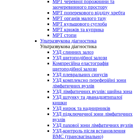
МРТ черевної порожнини та
заочеревинного простору
МРТ поперекового відділу хребта
МРТ органів малого тазу
МРТ кульшового суглоба
МРТ крижів та куприка
МРТ стопи
Ультразвукова діагностика
Ультразвукова діагностика
УЗД слинних залоз
УЗД щитоподібної залози
Компресійна еластографія
щитоподібної залози
УЗД плевральних синусів
УЗД комплексно переферійні зони
лімфатичних вузлів
УЗД лімфатичних вузлів: шийна зона
УЗД шлунку та дванадцятипалої
кишки
УЗД нирок та наднирників
УЗД підключичної зони лімфатичних
вузлів
УЗД пахової зони лімфатичних вузлів
УЗД-контроль після встановлення
ВМС (трансвагінально)