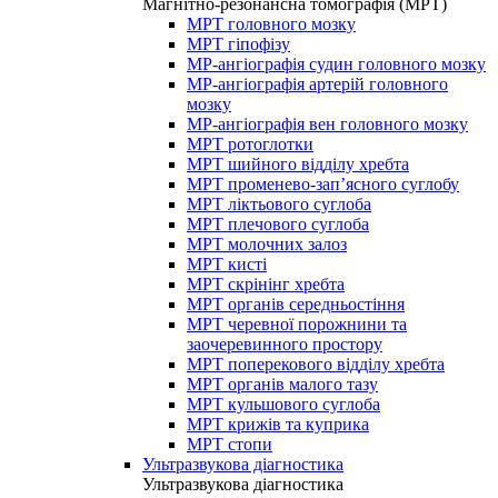
Магнітно-резонансна томографія (МРТ)
МРТ головного мозку
МРТ гіпофізу
МР-ангіографія судин головного мозку
МР-ангіографія артерій головного
мозку
МР-ангіографія вен головного мозку
МРТ ротоглотки
МРТ шийного відділу хребта
МРТ променево-зап’ясного суглобу
МРТ ліктьового суглоба
МРТ плечового суглоба
МРТ молочних залоз
МРТ кисті
МРТ скрінінг хребта
МРТ органів середньостіння
МРТ черевної порожнини та
заочеревинного простору
МРТ поперекового відділу хребта
МРТ органів малого тазу
МРТ кульшового суглоба
МРТ крижів та куприка
МРТ стопи
Ультразвукова діагностика
Ультразвукова діагностика