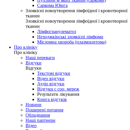
Пухлини м’яких тканин (саркоми)
Саркома Юінга
Злоякісні новоутворення лімфоїдної і кровотворної
тканин
Злоякісні новоутворення лімфоїдної і кровотворної
тканин
Лімфогранулематоз
Неходжкінські злоякісні лімфоми
Мієломна хвороба (плазмоцитома)
Про клініку
Про клініку
Наші переваги
Відгуки
Відгуки
Текстові відгуки
Відео відгуки
Аудіо відгуки
Відгуки с соц. мереж
Результати лікування
Книга відгуків
Новини
Поширені питання
Обладнання
Наші партнери
Відео