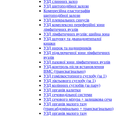
УЗД слинних залоз
УЗД щитоподібної залози
Компресійна еластографія
щитоподібної залози
УЗД плевральних синусів
УЗД комплексно переферійні зони
лімфатичних вузлів
УЗД лімфатичних вузлів: шийна зона
УЗД шлунку та дванадцятипалої
кишки
УЗД нирок та наднирників
УЗД підключичної зони лімфатичних
вузлів
УЗД пахової зони лімфатичних вузлів
УЗД-контроль після встановлення
ВМС (трансвагінально)
УЗД гомілкостопного суглобу (за 1)
УЗД ліктьового суглобу (за 1)
УЗД колінних суглобів (за пару)
УЗД органів калитки
УЗД сечовидільної системи
УЗД сечового міхура + залишкова сеча
УЗД органів малого тазу
(трансабдомінально + трансвагінально)
УЗД органів малого тазу