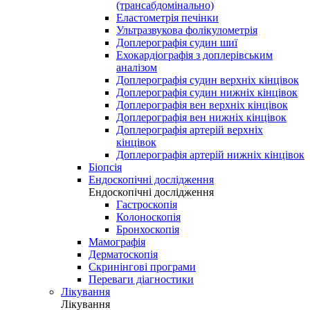
(трансабдомінально)
Еластометрія печінки
Ультразвукова фолікулометрія
Доплерографія судин шиї
Ехокардіографія з доплерівським
аналізом
Доплерографія судин верхніх кінцівок
Доплерографія судин нижніх кінцівок
Доплерографія вен верхніх кінцівок
Доплерографія вен нижніх кінцівок
Доплерографія артерій верхніх
кінцівок
Доплерографія артерій нижніх кінцівок
Біопсія
Ендоскопічні дослідження
Ендоскопічні дослідження
Гастроскопія
Колоноскопія
Бронхоскопія
Мамографія
Дерматоскопія
Скринінгові програми
Переваги діагностики
Лікування
Лікування