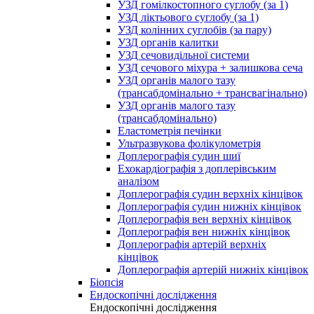
УЗД гомілкостопного суглобу (за 1)
УЗД ліктьового суглобу (за 1)
УЗД колінних суглобів (за пару)
УЗД органів калитки
УЗД сечовидільної системи
УЗД сечового міхура + залишкова сеча
УЗД органів малого тазу
(трансабдомінально + трансвагінально)
УЗД органів малого тазу
(трансабдомінально)
Еластометрія печінки
Ультразвукова фолікулометрія
Доплерографія судин шиї
Ехокардіографія з доплерівським
аналізом
Доплерографія судин верхніх кінцівок
Доплерографія судин нижніх кінцівок
Доплерографія вен верхніх кінцівок
Доплерографія вен нижніх кінцівок
Доплерографія артерій верхніх
кінцівок
Доплерографія артерій нижніх кінцівок
Біопсія
Ендоскопічні дослідження
Ендоскопічні дослідження