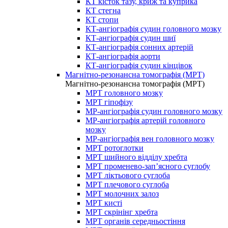
КТ кісток тазу, криж та куприка
КТ стегна
КТ стопи
КТ-ангіографія судин головного мозку
КТ-ангіографія судин шиї
КТ-ангіографія сонних артерій
КТ-ангіографія аорти
КТ-ангіографія судин кінцівок
Магнітно-резонансна томографія (МРТ)
Магнітно-резонансна томографія (МРТ)
МРТ головного мозку
МРТ гіпофізу
МР-ангіографія судин головного мозку
МР-ангіографія артерій головного
мозку
МР-ангіографія вен головного мозку
МРТ ротоглотки
МРТ шийного відділу хребта
МРТ променево-зап’ясного суглобу
МРТ ліктьового суглоба
МРТ плечового суглоба
МРТ молочних залоз
МРТ кисті
МРТ скрінінг хребта
МРТ органів середньостіння