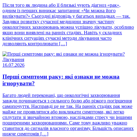
Після того як людина або її близькі чують діагноз «рак»,
одним із перших виникає запитання: «Чи можна його
вилікувати?» Сьогодні відповідь у багатьох випадках — так.
Завдяки розвитку сучасної медицини значну частину
онкологічних захворювань можна успішно лікувати, особливо
якщо вони виявлені на ранніх стадіях. Навіть у складних
клінічних ситуаціях сучасні методи лікування часто
дозволяють контролювати […]
Лікування
16.07.2026
Перші симптоми раку: які ознаки не можна
ігнорувати?
Багато людей переконані, що онкологічні захворювання
завжди починаються з сильного болю або різкого погіршення
самопочуття. Насправді це не так. На ранніх стадіях рак може
майже не проявлятися або викликати симптоми, які легко
сплутати зі звичайною втомою, наслідками стресу чи іншими
поширеними захворюваннями. Саме тому важливо уважно
ставитися до сигналів власного організму. Більшість описаних
нижче симптомів […]