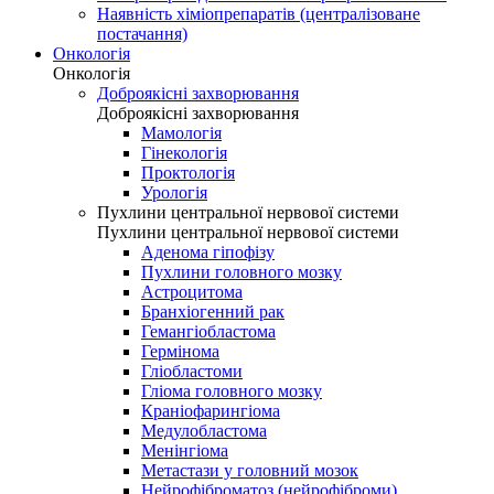
Наявність хіміопрепаратів (централізоване
постачання)
Онкологія
Онкологія
Доброякісні захворювання
Доброякісні захворювання
Мамологія
Гінекологія
Проктологія
Урологія
Пухлини центральної нервової системи
Пухлини центральної нервової системи
Аденома гіпофізу
Пухлини головного мозку
Астроцитома
Бранхіогенний рак
Гемангіобластома
Гермінома
Гліобластоми
Гліома головного мозку
Краніофарингіома
Медулобластома
Менінгіома
Метастази у головний мозок
Нейрофіброматоз (нейрофіброми)