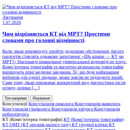
Лікування
1.07.2026
Чим відрізняється КТ від МРТ? Простими
словами про головні відмінності
Коли лікар рекомендує пройти додаткове обстеження, багато
пацієнтів ставлять однакове запитання: «Що краще — КТ чи
МРТ?» Насправді правильної універсальної відповіді не існує.
Комп’ютерна томографія та магнітно-резонансна томографія
вирішують різні медичні завдання. Те, що буде найкращим
вибором для однієї людини, може зовсім не підходити іншій.
Саме тому лікар призначає конкретний вид діагностики після
огляду, оцінки […]
Топ-напрями
Лікування
Консультації
Консультація онколога
Консультація мамолога
Консультація гінеколога
Консультація хірурга
Консультація
нейрохірурга
КТ (Комп’ютерна томографія)
КТ (Комп’ютерна томографія)
КТ ОМТ (КТ органів малого тазу)
КТ грудної клітки
КТ
черевної порожнини
КТ головного мозку
КТ кульшових