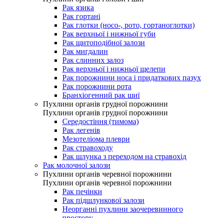
Рак язика
Рак гортані
Рак глотки (носо-, рото, гортаноглотки)
Рак верхньої і нижньої губи
Рак щитоподібної залози
Рак мигдалин
Рак слинних залоз
Рак верхньої і нижньої щелепи
Рак порожнини носа і придаткових пазух
Рак порожнини рота
Бранхіогенний рак шиї
Пухлини органів грудної порожнини
Пухлини органів грудної порожнини
Середостіння (тимома)
Рак легенів
Мезотеліома плеври
Рак стравоходу
Рак шлунка з переходом на стравохід
Рак молочної залози
Пухлини органів черевної порожнини
Пухлини органів черевної порожнини
Рак печінки
Рак підшлункової залози
Неорганні пухлини заочеревинного
простору