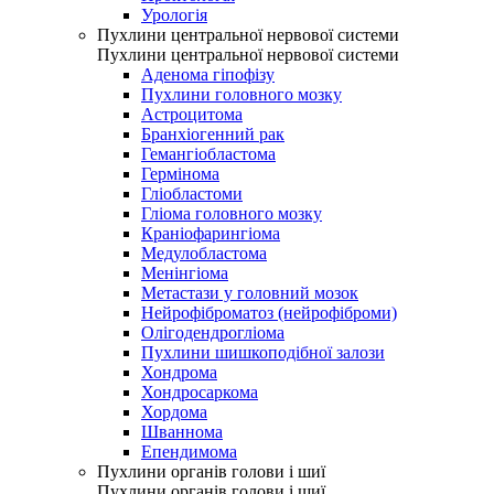
Урологія
Пухлини центральної нервової системи
Пухлини центральної нервової системи
Аденома гіпофізу
Пухлини головного мозку
Астроцитома
Бранхіогенний рак
Гемангіобластома
Гермінома
Гліобластоми
Гліома головного мозку
Краніофарингіома
Медулобластома
Менінгіома
Метастази у головний мозок
Нейрофіброматоз (нейрофіброми)
Олігодендрогліома
Пухлини шишкоподібної залози
Хондрома
Хондросаркома
Хордома
Шваннома
Епендимома
Пухлини органів голови і шиї
Пухлини органів голови і шиї