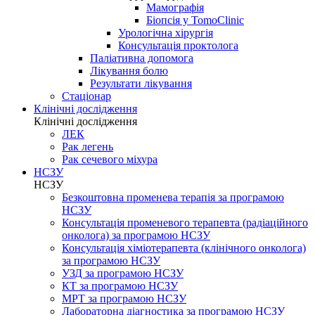
Мамографія
Біопсія у TomoClinic
Урологічна хірургія
Консультація проктолога
Паліативна допомога
Лікування болю
Результати лікування
Стаціонар
Клінічні дослідження
Клінічні дослідження
ЛЕК
Рак легень
Рак сечевого міхура
НСЗУ
НСЗУ
Безкоштовна променева терапія за програмою
НСЗУ
Консультація променевого терапевта (радіаційного
онколога) за програмою НСЗУ
Консультація хіміотерапевта (клінічного онколога)
за програмою НСЗУ
УЗД за програмою НСЗУ
КТ за програмою НСЗУ
МРТ за програмою НСЗУ
Лабораторна діагностика за програмою НСЗУ