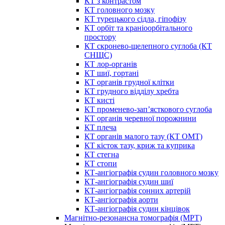
КТ з контрастом
КТ головного мозку
КТ турецького сідла, гіпофізу
КТ орбіт та краніоорбітального
простору
КТ скронево-щелепного суглоба (КТ
СНЩС)
КТ лор-органів
КТ шиї, гортані
КТ органів грудної клітки
КТ грудного відділу хребта
КТ кисті
КТ променево-зап’ясткового суглоба
КТ органів черевної порожнини
КТ плеча
КТ органів малого тазу (КТ ОМТ)
КТ кісток тазу, криж та куприка
КТ стегна
КТ стопи
КТ-ангіографія судин головного мозку
КТ-ангіографія судин шиї
КТ-ангіографія сонних артерій
КТ-ангіографія аорти
КТ-ангіографія судин кінцівок
Магнітно-резонансна томографія (МРТ)