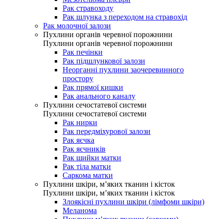
Рак стравоходу
Рак шлунка з переходом на стравохід
Рак молочної залози
Пухлини органів черевної порожнини
Пухлини органів черевної порожнини
Рак печінки
Рак підшлункової залози
Неорганні пухлини заочеревинного
простору
Рак прямої кишки
Рак анального каналу
Пухлини сечостатевої системи
Пухлини сечостатевої системи
Рак нирки
Рак передміхурової залози
Рак яєчка
Рак яєчників
Рак шийки матки
Рак тіла матки
Саркома матки
Пухлини шкіри, м’яких тканин і кісток
Пухлини шкіри, м’яких тканин і кісток
Злоякісні пухлини шкіри (лімфоми шкіри)
Меланома