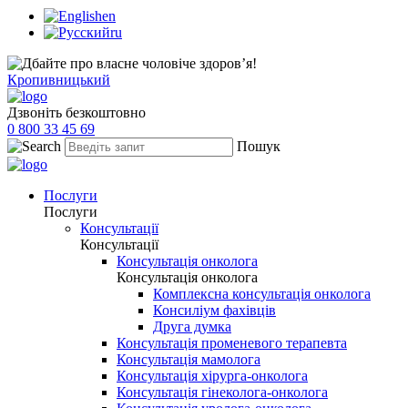
en
ru
Кропивницький
Дзвоніть безкоштовно
0 800 33 45 69
Пошук
Послуги
Послуги
Консультації
Консультації
Консультація онколога
Консультація онколога
Комплексна консультація онколога
Консиліум фахівців
Друга думка
Консультація променевого терапевта
Консультація мамолога
Консультація хірурга-онколога
Консультація гінеколога-онколога