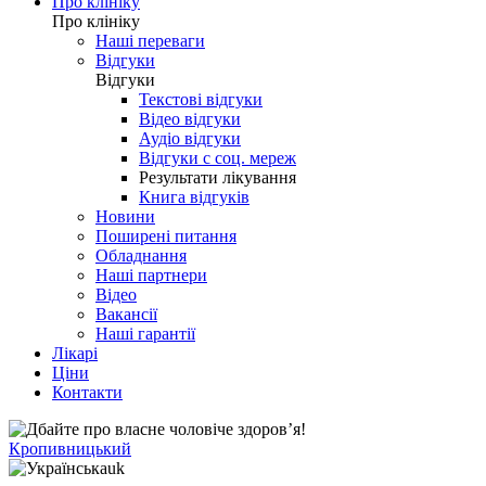
Про клініку
Про клініку
Наші переваги
Відгуки
Відгуки
Текстові відгуки
Відео відгуки
Аудіо відгуки
Відгуки с соц. мереж
Результати лікування
Книга відгуків
Новини
Поширені питання
Обладнання
Наші партнери
Відео
Вакансії
Наші гарантії
Лікарі
Ціни
Контакти
Кропивницький
uk