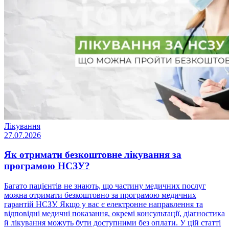
Лікування
27.07.2026
Як отримати безкоштовне лікування за
програмою НСЗУ?
Багато пацієнтів не знають, що частину медичних послуг
можна отримати безкоштовно за програмою медичних
гарантій НСЗУ. Якщо у вас є електронне направлення та
відповідні медичні показання, окремі консультації, діагностика
й лікування можуть бути доступними без оплати. У цій статті