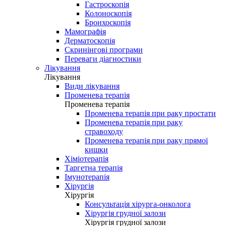
Гастроскопія
Колоноскопія
Бронхоскопія
Мамографія
Дерматоскопія
Скринінгові програми
Переваги діагностики
Лікування
Лікування
Види лікування
Променева терапія
Променева терапія
Променева терапія при раку простати
Променева терапія при раку
стравоходу
Променева терапія при раку прямої
кишки
Хіміотерапія
Таргетна терапія
Імунотерапія
Хірургія
Хірургія
Консультація хірурга-онколога
Хірургія грудної залози
Хірургія грудної залози