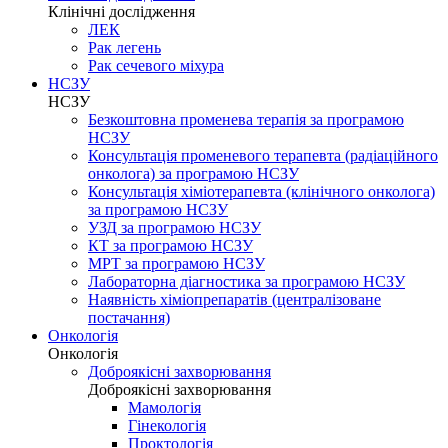
Клінічні дослідження
ЛЕК
Рак легень
Рак сечевого міхура
НСЗУ
НСЗУ
Безкоштовна променева терапія за програмою
НСЗУ
Консультація променевого терапевта (радіаційного
онколога) за програмою НСЗУ
Консультація хіміотерапевта (клінічного онколога)
за програмою НСЗУ
УЗД за програмою НСЗУ
КТ за програмою НСЗУ
МРТ за програмою НСЗУ
Лабораторна діагностика за програмою НСЗУ
Наявність хіміопрепаратів (централізоване
постачання)
Онкологія
Онкологія
Доброякісні захворювання
Доброякісні захворювання
Мамологія
Гінекологія
Проктологія