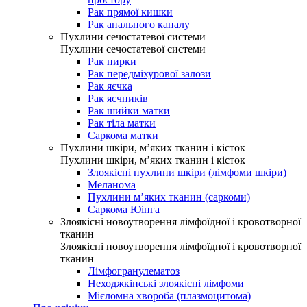
Рак прямої кишки
Рак анального каналу
Пухлини сечостатевої системи
Пухлини сечостатевої системи
Рак нирки
Рак передміхурової залози
Рак яєчка
Рак яєчників
Рак шийки матки
Рак тіла матки
Саркома матки
Пухлини шкіри, м’яких тканин і кісток
Пухлини шкіри, м’яких тканин і кісток
Злоякісні пухлини шкіри (лімфоми шкіри)
Меланома
Пухлини м’яких тканин (саркоми)
Саркома Юінга
Злоякісні новоутворення лімфоїдної і кровотворної
тканин
Злоякісні новоутворення лімфоїдної і кровотворної
тканин
Лімфогранулематоз
Неходжкінські злоякісні лімфоми
Мієломна хвороба (плазмоцитома)