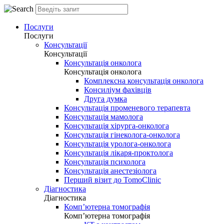
Послуги
Послуги
Консультації
Консультації
Консультація онколога
Консультація онколога
Комплексна консультація онколога
Консиліум фахівців
Друга думка
Консультація променевого терапевта
Консультація мамолога
Консультація хірурга-онколога
Консультація гінеколога-онколога
Консультація уролога-онколога
Консультація лікаря-проктолога
Консультація психолога
Консультація анестезіолога
Перший візит до TomoClinic
Діагностика
Діагностика
Комп’ютерна томографія
Комп’ютерна томографія