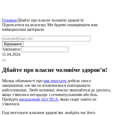
Головна
/
Дбайте про власне чоловіче здоров’я!
Підписатися на розсилку
Ми будемо поширювати вам
найкорисніші матеріали
Alternative:
11.04.2024
Дбайте про власне чоловіче здоров’я!
Місяць обізнаності про
рак простати
добігає свого
завершення, але ми не втомлюємося повторювати
найголовніше. Любі чоловіки, вчасно звертайтеся до уролога,
якщо з’явились негаразди з сечовипусканням або біль.
Пройдіть
нескладний тест ПСА,
якщо скарг навіть не
з’явилося.
Годі нехтувати власним здоров’ям: знайдіть час його