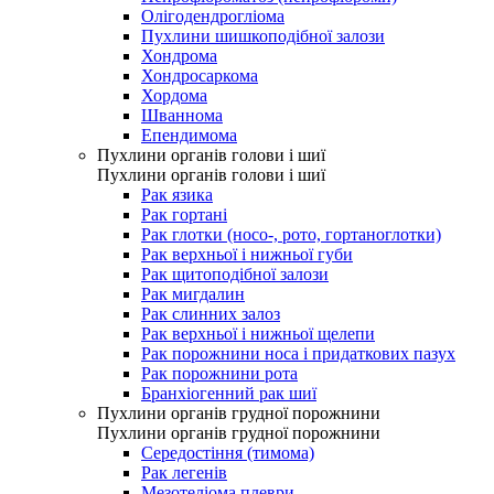
Олігодендрогліома
Пухлини шишкоподібної залози
Хондрома
Хондросаркома
Хордома
Шваннома
Епендимома
Пухлини органів голови і шиї
Пухлини органів голови і шиї
Рак язика
Рак гортані
Рак глотки (носо-, рото, гортаноглотки)
Рак верхньої і нижньої губи
Рак щитоподібної залози
Рак мигдалин
Рак слинних залоз
Рак верхньої і нижньої щелепи
Рак порожнини носа і придаткових пазух
Рак порожнини рота
Бранхіогенний рак шиї
Пухлини органів грудної порожнини
Пухлини органів грудної порожнини
Середостіння (тимома)
Рак легенів
Мезотеліома плеври