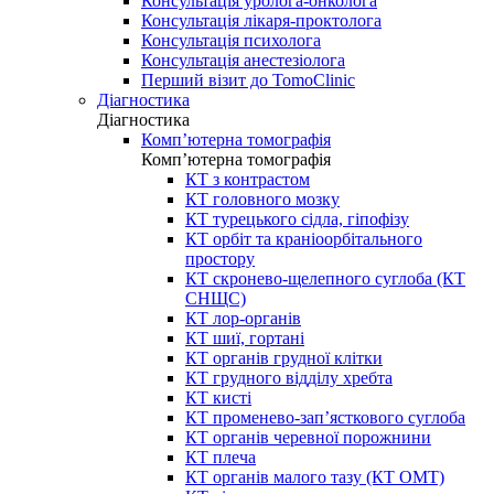
Консультація уролога-онколога
Консультація лікаря-проктолога
Консультація психолога
Консультація анестезіолога
Перший візит до TomoClinic
Діагностика
Діагностика
Комп’ютерна томографія
Комп’ютерна томографія
КТ з контрастом
КТ головного мозку
КТ турецького сідла, гіпофізу
КТ орбіт та краніоорбітального
простору
КТ скронево-щелепного суглоба (КТ
СНЩС)
КТ лор-органів
КТ шиї, гортані
КТ органів грудної клітки
КТ грудного відділу хребта
КТ кисті
КТ променево-зап’ясткового суглоба
КТ органів черевної порожнини
КТ плеча
КТ органів малого тазу (КТ ОМТ)