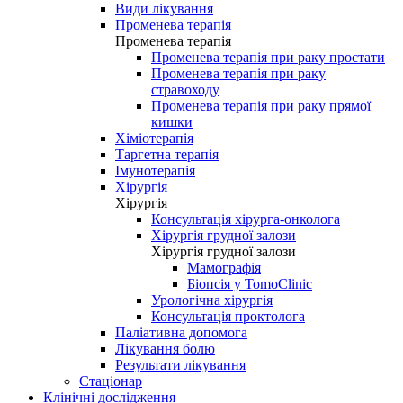
Види лікування
Променева терапія
Променева терапія
Променева терапія при раку простати
Променева терапія при раку
стравоходу
Променева терапія при раку прямої
кишки
Хіміотерапія
Таргетна терапія
Імунотерапія
Хірургія
Хірургія
Консультація хірурга-онколога
Хірургія грудної залози
Хірургія грудної залози
Мамографія
Біопсія у TomoClinic
Урологічна хірургія
Консультація проктолога
Паліативна допомога
Лікування болю
Результати лікування
Стаціонар
Клінічні дослідження