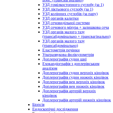
ВМС (трансвагінально)
УЗД гомілкостопного суглобу (за 1)
УЗД ліктьового суглобу (за 1)
УЗД колінних суглобів (за пару)
УЗД органів калитки
УЗД сечовидільної системи
УЗД сечового міхура + залишкова сеча
УЗД органів малого тазу
(трансабдомінально + трансвагінально)
УЗД органів малого тазу
(трансабдомінально)
Еластометрія печінки
Ультразвукова фолікулометрія
Доплерографія судин шиї
Ехокардіографія з доплерівським
аналізом
Доплерографія судин верхніх кінцівок
Доплерографія судин нижніх кінцівок
Доплерографія вен верхніх кінцівок
Доплерографія вен нижніх кінцівок
Доплерографія артерій верхніх
кінцівок
Доплерографія артерій нижніх кінцівок
Біопсія
Ендоскопічні дослідження