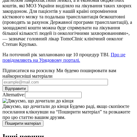
діагнозом лімфобластний лейкоз, а й економія бюджетних
коштів, які МОЗ України виділяло на лікування таких хворих
закордоном. Для пацієнтів у нашій країні опромінення
кісткового мозку та подальша трансплантація безкоштовні
(проводять за рахунок Державної програми трансплантації), а
заощаджені кошти можна буде спрямувати на лікування
більшої кількості людей із онкологічними захворюваннями»,
— зазначає головний лікар TomoClinic клінічний онколог
Степан Крулько.
На поточний рік заплановано ще 10 процедур ТBI.
Про це
повідомляють на Урядовому порталі.
Підписатися на розсилку
Ми будемо поширювати вам
найкорисніші матеріали
Alternative:
Дякуємо, що дочитали до кінця
Будемо раді, якщо скопіюєте
посилання клікнувши на “Поширити матеріал” та розкажите
про цю статтю вашим друзям.
Поширити матеріал
Інші новини