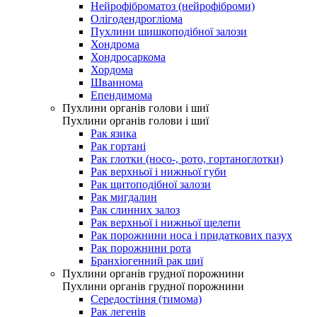
Нейрофіброматоз (нейрофіброми)
Олігодендрогліома
Пухлини шишкоподібної залози
Хондрома
Хондросаркома
Хордома
Шваннома
Епендимома
Пухлини органів голови і шиї
Пухлини органів голови і шиї
Рак язика
Рак гортані
Рак глотки (носо-, рото, гортаноглотки)
Рак верхньої і нижньої губи
Рак щитоподібної залози
Рак мигдалин
Рак слинних залоз
Рак верхньої і нижньої щелепи
Рак порожнини носа і придаткових пазух
Рак порожнини рота
Бранхіогенний рак шиї
Пухлини органів грудної порожнини
Пухлини органів грудної порожнини
Середостіння (тимома)
Рак легенів