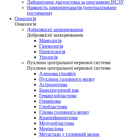
Лабораторна діагностика за програмою НСЗУ
Наявність хіміопрепаратів (централізоване
постачання)
Онкологія
Онкологія
Доброякісні захворювання
Доброякісні захворювання
Мамологія
Гінекологія
Проктологія
Урологія
Пухлини центральної нервової системи
Пухлини центральної нервової системи
Аденома гіпофізу
Пухлини головного мозку
Астроцитома
Бранхіогенний рак
Гемангіобластома
Гермінома
Гліобластоми
Гліома головного мозку
Краніофарингіома
Медулобластома
Менінгіома
Метастази у головний мозок