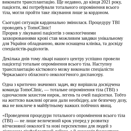
виконати трансплантацію. Ще недавно, до кінця 2021 року,
пацієнти, які потребували тотального опромінення всього
тіла, могли пройти таке лікування лише за кордоном.
Сьогодні ситуація кардинально змінилася. Процедуру TBI
проводять у TomoClinic!
Прорив у лікуванні пацієнтів з онкологічними
захворюваннями крові став можливим завдяки унікальному
для України обладнанню, яким оснащена клініка, та досвіду
спеціалістів-радіологів.
Декілька днів тому лікарі нашого центру успішно провели
пацієнтці тотальне опромінення всього тіла. Наступну
трансплантацію кісткового мозку виконали спеціалісти
Черкаського обласного онкологічного диспансеру.
Одна з критично значимих задач, яку вирішила досвідчена
команда TomoClinic, — тотальне опромінення тіла (TBI) з
одночасним захистом нирок, легень та очей пацієнтки. Тобто
на життєво важливі органи дали необхідну, але безпечну дозу,
яка не викличе в майбутньому важких побічних явищ.
«Проведення процедури тотального опромінення всього тіла
(ТBI) — не лише величезний крок уперед у розвитку
вітчизняної онкології та нові перспективи для людей з