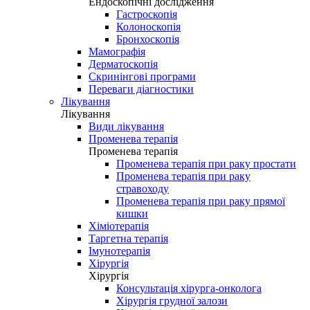
Ендоскопічні дослідження
Гастроскопія
Колоноскопія
Бронхоскопія
Мамографія
Дерматоскопія
Скринінгові програми
Переваги діагностики
Лікування
Лікування
Види лікування
Променева терапія
Променева терапія
Променева терапія при раку простати
Променева терапія при раку
стравоходу
Променева терапія при раку прямої
кишки
Хіміотерапія
Таргетна терапія
Імунотерапія
Хірургія
Хірургія
Консультація хірурга-онколога
Хірургія грудної залози