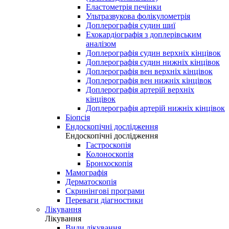
Еластометрія печінки
Ультразвукова фолікулометрія
Доплерографія судин шиї
Ехокардіографія з доплерівським
аналізом
Доплерографія судин верхніх кінцівок
Доплерографія судин нижніх кінцівок
Доплерографія вен верхніх кінцівок
Доплерографія вен нижніх кінцівок
Доплерографія артерій верхніх
кінцівок
Доплерографія артерій нижніх кінцівок
Біопсія
Ендоскопічні дослідження
Ендоскопічні дослідження
Гастроскопія
Колоноскопія
Бронхоскопія
Мамографія
Дерматоскопія
Скринінгові програми
Переваги діагностики
Лікування
Лікування
Види лікування