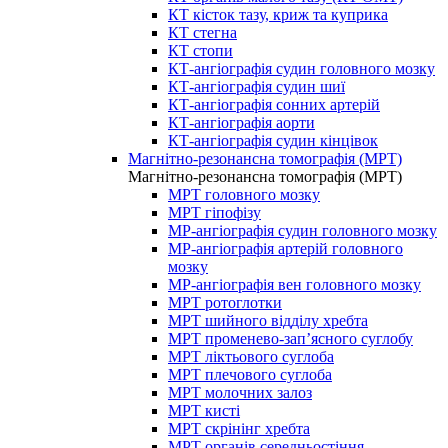
КТ кісток тазу, криж та куприка
КТ стегна
КТ стопи
КТ-ангіографія судин головного мозку
КТ-ангіографія судин шиї
КТ-ангіографія сонних артерій
КТ-ангіографія аорти
КТ-ангіографія судин кінцівок
Магнітно-резонансна томографія (МРТ)
Магнітно-резонансна томографія (МРТ)
МРТ головного мозку
МРТ гіпофізу
МР-ангіографія судин головного мозку
МР-ангіографія артерій головного
мозку
МР-ангіографія вен головного мозку
МРТ ротоглотки
МРТ шийного відділу хребта
МРТ променево-зап’ясного суглобу
МРТ ліктьового суглоба
МРТ плечового суглоба
МРТ молочних залоз
МРТ кисті
МРТ скрінінг хребта
МРТ органів середньостіння