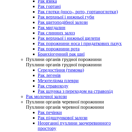
Рак язика
Рак гортані
Рак глотки (носо-, рото, гортаноглотки)
Рак верхньої і нижньої губи
Рак щитоподібної залози
Рак мигдалин
Рак слинних залоз
Рак верхньої і нижньої щелепи
Рак порожнини носа і придаткових пазух
Рак порожнини рота
Бранхіогенний рак шиї
Пухлини органів грудної порожнини
Пухлини органів грудної порожнини
Середостіння (тимома)
Рак легенів
Мезотеліома плеври
Рак стравоходу
Рак шлунка з переходом на стравохід
Рак молочної залози
Пухлини органів черевної порожнини
Пухлини органів черевної порожнини
Рак печінки
Рак підшлункової залози
Неорганні пухлини заочеревинного
простору