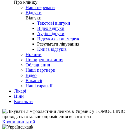
Про клініку
Наші переваги
Відгуки
Відгуки
Текстові відгуки
Відео відгуки
Аудіо відгуки
Відгуки с соц. мереж
Результати лікування
Книга відгуків
Новини
Поширені питання
Обладнання
Наші партнери
Відео
Вакансії
Наші гарантії
Лікарі
Ціни
Контакти
Кропивницький
uk