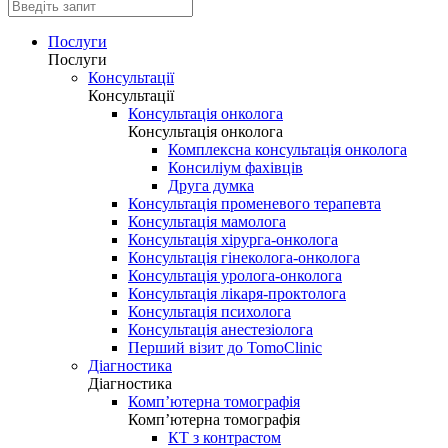
Послуги
Послуги
Консультації
Консультації
Консультація онколога
Консультація онколога
Комплексна консультація онколога
Консиліум фахівців
Друга думка
Консультація променевого терапевта
Консультація мамолога
Консультація хірурга-онколога
Консультація гінеколога-онколога
Консультація уролога-онколога
Консультація лікаря-проктолога
Консультація психолога
Консультація анестезіолога
Перший візит до TomoClinic
Діагностика
Діагностика
Комп’ютерна томографія
Комп’ютерна томографія
КТ з контрастом