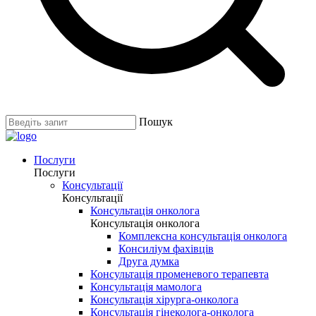
Пошук
Послуги
Послуги
Консультації
Консультації
Консультація онколога
Консультація онколога
Комплексна консультація онколога
Консиліум фахівців
Друга думка
Консультація променевого терапевта
Консультація мамолога
Консультація хірурга-онколога
Консультація гінеколога-онколога