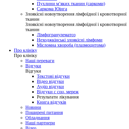
Пухлини м’яких тканин (саркоми)
Саркома Юінга
Злоякісні новоутворення лімфоїдної і кровотворної
тканин
Злоякісні новоутворення лімфоїдної і кровотворної
тканин
Лімфогранулематоз
Неходжкінські злоякісні лімфоми
Мієломна хвороба (плазмоцитома)
Про клініку
Про клініку
Наші переваги
Відгуки
Відгуки
Текстові відгуки
Відео відгуки
Аудіо відгуки
Відгуки с соц. мереж
Результати лікування
Книга відгуків
Новини
Поширені питання
Обладнання
Наші партнери
Відео