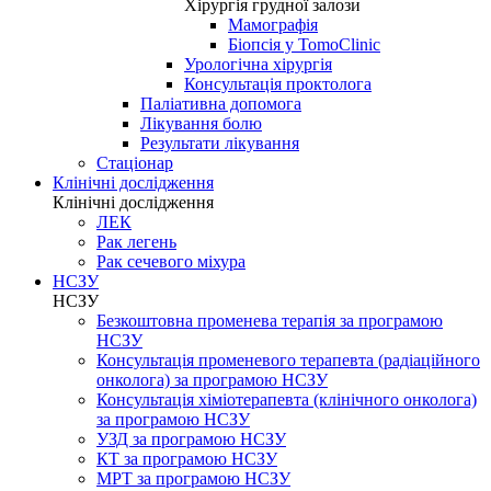
Хірургія грудної залози
Мамографія
Біопсія у TomoClinic
Урологічна хірургія
Консультація проктолога
Паліативна допомога
Лікування болю
Результати лікування
Стаціонар
Клінічні дослідження
Клінічні дослідження
ЛЕК
Рак легень
Рак сечевого міхура
НСЗУ
НСЗУ
Безкоштовна променева терапія за програмою
НСЗУ
Консультація променевого терапевта (радіаційного
онколога) за програмою НСЗУ
Консультація хіміотерапевта (клінічного онколога)
за програмою НСЗУ
УЗД за програмою НСЗУ
КТ за програмою НСЗУ
МРТ за програмою НСЗУ