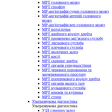
МРТ головного мозку
МРТ гіпофізу
МР-ангіографія судин головного мозку
МР-ангіографія артерій головного
мозку
МР-ангіографія вен головного мозку
МРТ ротоглотки
МРТ шийного відділу хребта
МРТ променево-зап’ясного суглобу
МРТ ліктьового суглоба
МРТ плечового суглоба
МРТ молочних залоз
МРТ кисті
МРТ скрінінг хребта
МРТ органів середньостіння
МРТ черевної порожнини та
заочеревинного простору
МРТ поперекового відділу хребта
МРТ органів малого тазу
МРТ кульшового суглоба
МРТ крижів та куприка
МРТ стопи
Ультразвукова діагностика
Ультразвукова діагностика
УЗД слинних залоз