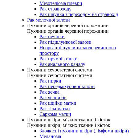
Мезотеліома плеври
Рак стравоходу
Рак шлунка з переходом на стравохід
Рак молочної залози
Пухлини органів черевної порожнини
Пухлини органів черевної порожнини
Рак печінки
Рак підшлункової залози
Неорганні пухлини заочеревинного
простору
Рак прямої кишки
Рак анального каналу
Пухлини сечостатевої системи
Пухлини сечостатевої системи
Рак нирки
Рак передміхурової залози
Рак яєчка
Рак яєчників
Рак шийки матки
Рак тіла матки
Саркома матки
Пухлини шкіри, м’яких тканин і кісток
Пухлини шкіри, м’яких тканин і кісток
Злоякісні пухлини шкіри (лімфоми шкіри)
Меланома