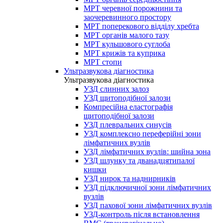
МРТ черевної порожнини та
заочеревинного простору
МРТ поперекового відділу хребта
МРТ органів малого тазу
МРТ кульшового суглоба
МРТ крижів та куприка
МРТ стопи
Ультразвукова діагностика
Ультразвукова діагностика
УЗД слинних залоз
УЗД щитоподібної залози
Компресійна еластографія
щитоподібної залози
УЗД плевральних синусів
УЗД комплексно переферійні зони
лімфатичних вузлів
УЗД лімфатичних вузлів: шийна зона
УЗД шлунку та дванадцятипалої
кишки
УЗД нирок та наднирників
УЗД підключичної зони лімфатичних
вузлів
УЗД пахової зони лімфатичних вузлів
УЗД-контроль після встановлення