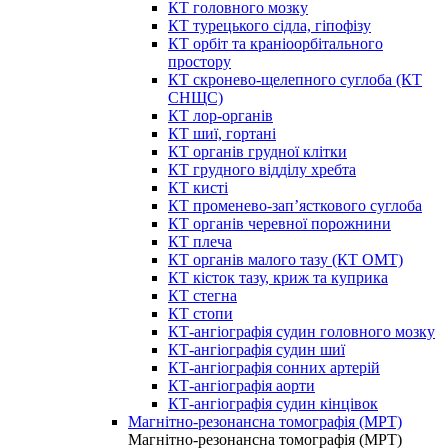
КТ головного мозку
КТ турецького сідла, гіпофізу
КТ орбіт та краніоорбітального
простору
КТ скронево-щелепного суглоба (КТ
СНЩС)
КТ лор-органів
КТ шиї, гортані
КТ органів грудної клітки
КТ грудного відділу хребта
КТ кисті
КТ променево-зап’ясткового суглоба
КТ органів черевної порожнини
КТ плеча
КТ органів малого тазу (КТ ОМТ)
КТ кісток тазу, криж та куприка
КТ стегна
КТ стопи
КТ-ангіографія судин головного мозку
КТ-ангіографія судин шиї
КТ-ангіографія сонних артерій
КТ-ангіографія аорти
КТ-ангіографія судин кінцівок
Магнітно-резонансна томографія (МРТ)
Магнітно-резонансна томографія (МРТ)