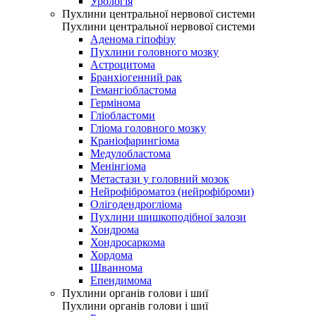
Урологія
Пухлини центральної нервової системи
Пухлини центральної нервової системи
Аденома гіпофізу
Пухлини головного мозку
Астроцитома
Бранхіогенний рак
Гемангіобластома
Гермінома
Гліобластоми
Гліома головного мозку
Краніофарингіома
Медулобластома
Менінгіома
Метастази у головний мозок
Нейрофіброматоз (нейрофіброми)
Олігодендрогліома
Пухлини шишкоподібної залози
Хондрома
Хондросаркома
Хордома
Шваннома
Епендимома
Пухлини органів голови і шиї
Пухлини органів голови і шиї