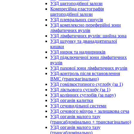
УЗД щитоподібної залози
Компресійна еластографія
щитоподібної залози
УЗД плевральних синусів
УЗД комплексно переферійні зони
лімфатичних вузлів
УЗД лімфатичних вузлів: шийна зона
УЗД шлунку та дванадцятипалої
кишки
УЗД нирок та наднирників
УЗД підключичної зони лімфатичних
вузлів
УЗД пахової зони лімфатичних вузлів
УЗД-контроль після встановлення
ВМС (трансвагінально)
УЗД гомілкостопного суглобу (за 1)
УЗД ліктьового суглобу (за 1)
УЗД колінних суглобів (за пару)
УЗД органів калитки
УЗД сечовидільної системи
УЗД сечового міхура + залишкова сеча
УЗД органів малого тазу
(трансабдомінально + трансвагінально)
УЗД органів малого тазу
(трансабдомінально)