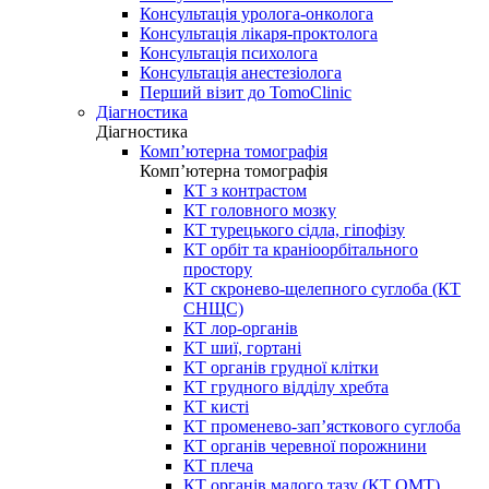
Консультація уролога-онколога
Консультація лікаря-проктолога
Консультація психолога
Консультація анестезіолога
Перший візит до TomoClinic
Діагностика
Діагностика
Комп’ютерна томографія
Комп’ютерна томографія
КТ з контрастом
КТ головного мозку
КТ турецького сідла, гіпофізу
КТ орбіт та краніоорбітального
простору
КТ скронево-щелепного суглоба (КТ
СНЩС)
КТ лор-органів
КТ шиї, гортані
КТ органів грудної клітки
КТ грудного відділу хребта
КТ кисті
КТ променево-зап’ясткового суглоба
КТ органів черевної порожнини
КТ плеча
КТ органів малого тазу (КТ ОМТ)