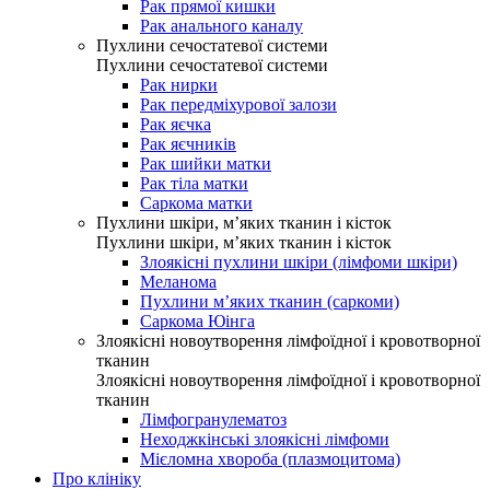
Рак прямої кишки
Рак анального каналу
Пухлини сечостатевої системи
Пухлини сечостатевої системи
Рак нирки
Рак передміхурової залози
Рак яєчка
Рак яєчників
Рак шийки матки
Рак тіла матки
Саркома матки
Пухлини шкіри, м’яких тканин і кісток
Пухлини шкіри, м’яких тканин і кісток
Злоякісні пухлини шкіри (лімфоми шкіри)
Меланома
Пухлини м’яких тканин (саркоми)
Саркома Юінга
Злоякісні новоутворення лімфоїдної і кровотворної
тканин
Злоякісні новоутворення лімфоїдної і кровотворної
тканин
Лімфогранулематоз
Неходжкінські злоякісні лімфоми
Мієломна хвороба (плазмоцитома)
Про клініку