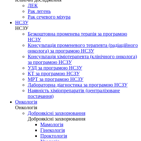
ЛЕК
Рак легень
Рак сечевого міхура
НСЗУ
НСЗУ
Безкоштовна променева терапія за програмою
НСЗУ
Консультація променевого терапевта (радіаційного
онколога) за програмою НСЗУ
Консультація хіміотерапевта (клінічного онколога)
за програмою НСЗУ
УЗД за програмою НСЗУ
КТ за програмою НСЗУ
МРТ за програмою НСЗУ
Лабораторна діагностика за програмою НСЗУ
Наявність хіміопрепаратів (централізоване
постачання)
Онкологія
Онкологія
Доброякісні захворювання
Доброякісні захворювання
Мамологія
Гінекологія
Проктологія