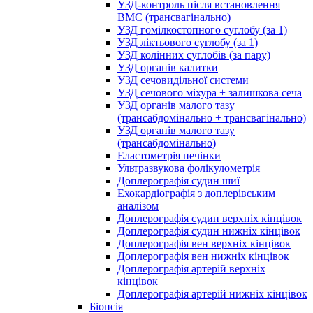
УЗД-контроль після встановлення
ВМС (трансвагінально)
УЗД гомілкостопного суглобу (за 1)
УЗД ліктьового суглобу (за 1)
УЗД колінних суглобів (за пару)
УЗД органів калитки
УЗД сечовидільної системи
УЗД сечового міхура + залишкова сеча
УЗД органів малого тазу
(трансабдомінально + трансвагінально)
УЗД органів малого тазу
(трансабдомінально)
Еластометрія печінки
Ультразвукова фолікулометрія
Доплерографія судин шиї
Ехокардіографія з доплерівським
аналізом
Доплерографія судин верхніх кінцівок
Доплерографія судин нижніх кінцівок
Доплерографія вен верхніх кінцівок
Доплерографія вен нижніх кінцівок
Доплерографія артерій верхніх
кінцівок
Доплерографія артерій нижніх кінцівок
Біопсія