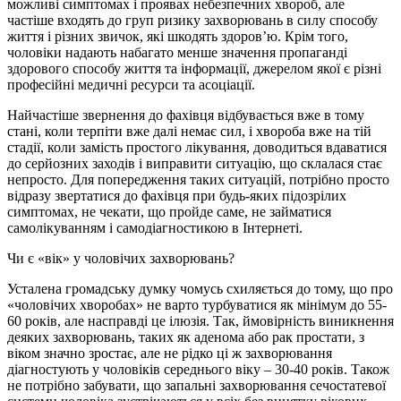
можливі симптомах і проявах небезпечних хвороб, але
частіше входять до груп ризику захворювань в силу способу
життя і різних звичок, які шкодять здоров’ю. Крім того,
чоловіки надають набагато менше значення пропаганді
здорового способу життя та інформації, джерелом якої є різні
професійні медичні ресурси та асоціації.
Найчастіше звернення до фахівця відбувається вже в тому
стані, коли терпіти вже далі немає сил, і хвороба вже на тій
стадії, коли замість простого лікування, доводиться вдаватися
до серйозних заходів і виправити ситуацію, що склалася стає
непросто. Для попередження таких ситуацій, потрібно просто
відразу звертатися до фахівця при будь-яких підозрілих
симптомах, не чекати, що пройде саме, не займатися
самолікуванням і самодіагностикою в Інтернеті.
Чи є «вік» у чоловічих захворювань?
Усталена громадську думку чомусь схиляється до тому, що про
«чоловічих хворобах» не варто турбуватися як мінімум до 55-
60 років, але насправді це ілюзія. Так, ймовірність виникнення
деяких захворювань, таких як аденома або рак простати, з
віком значно зростає, але не рідко ці ж захворювання
діагностують у чоловіків середнього віку – 30-40 років. Також
не потрібно забувати, що запальні захворювання сечостатевої