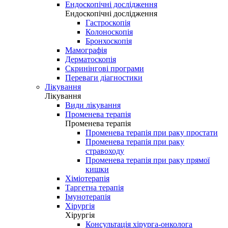
Ендоскопічні дослідження
Ендоскопічні дослідження
Гастроскопія
Колоноскопія
Бронхоскопія
Мамографія
Дерматоскопія
Скринінгові програми
Переваги діагностики
Лікування
Лікування
Види лікування
Променева терапія
Променева терапія
Променева терапія при раку простати
Променева терапія при раку
стравоходу
Променева терапія при раку прямої
кишки
Хіміотерапія
Таргетна терапія
Імунотерапія
Хірургія
Хірургія
Консультація хірурга-онколога