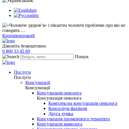
uk
en
ru
Кропивницький
Дзвоніть безкоштовно
0 800 33 45 69
Пошук
Послуги
Послуги
Консультації
Консультації
Консультація онколога
Консультація онколога
Комплексна консультація онколога
Консиліум фахівців
Друга думка
Консультація променевого терапевта
Консультація мамолога