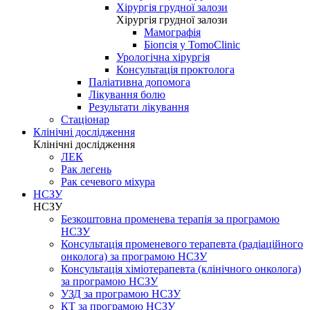
Хірургія грудної залози
Хірургія грудної залози
Мамографія
Біопсія у TomoClinic
Урологічна хірургія
Консультація проктолога
Паліативна допомога
Лікування болю
Результати лікування
Стаціонар
Клінічні дослідження
Клінічні дослідження
ЛЕК
Рак легень
Рак сечевого міхура
НСЗУ
НСЗУ
Безкоштовна променева терапія за програмою
НСЗУ
Консультація променевого терапевта (радіаційного
онколога) за програмою НСЗУ
Консультація хіміотерапевта (клінічного онколога)
за програмою НСЗУ
УЗД за програмою НСЗУ
КТ за програмою НСЗУ