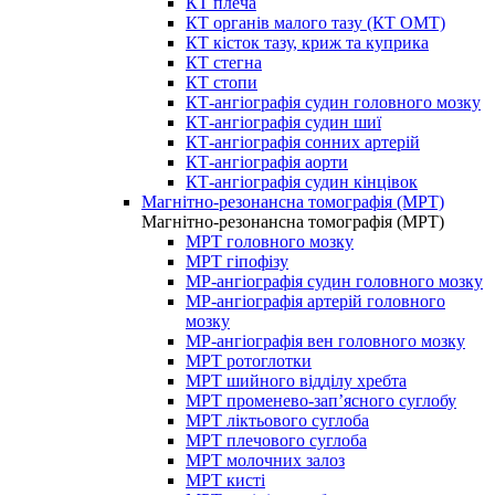
КТ плеча
КТ органів малого тазу (КТ ОМТ)
КТ кісток тазу, криж та куприка
КТ стегна
КТ стопи
КТ-ангіографія судин головного мозку
КТ-ангіографія судин шиї
КТ-ангіографія сонних артерій
КТ-ангіографія аорти
КТ-ангіографія судин кінцівок
Магнітно-резонансна томографія (МРТ)
Магнітно-резонансна томографія (МРТ)
МРТ головного мозку
МРТ гіпофізу
МР-ангіографія судин головного мозку
МР-ангіографія артерій головного
мозку
МР-ангіографія вен головного мозку
МРТ ротоглотки
МРТ шийного відділу хребта
МРТ променево-зап’ясного суглобу
МРТ ліктьового суглоба
МРТ плечового суглоба
МРТ молочних залоз
МРТ кисті