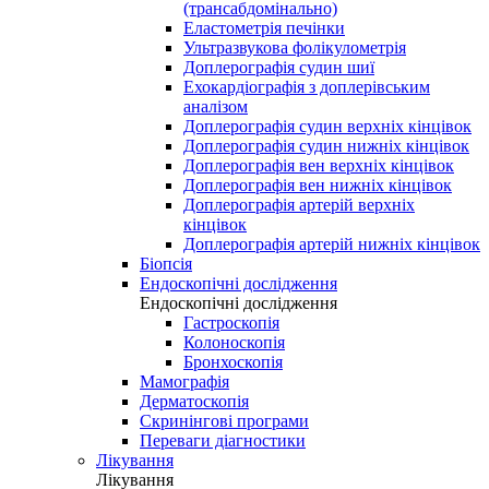
(трансабдомінально)
Еластометрія печінки
Ультразвукова фолікулометрія
Доплерографія судин шиї
Ехокардіографія з доплерівським
аналізом
Доплерографія судин верхніх кінцівок
Доплерографія судин нижніх кінцівок
Доплерографія вен верхніх кінцівок
Доплерографія вен нижніх кінцівок
Доплерографія артерій верхніх
кінцівок
Доплерографія артерій нижніх кінцівок
Біопсія
Ендоскопічні дослідження
Ендоскопічні дослідження
Гастроскопія
Колоноскопія
Бронхоскопія
Мамографія
Дерматоскопія
Скринінгові програми
Переваги діагностики
Лікування
Лікування