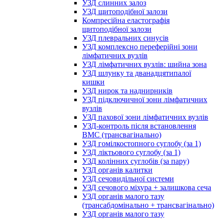
УЗД слинних залоз
УЗД щитоподібної залози
Компресійна еластографія
щитоподібної залози
УЗД плевральних синусів
УЗД комплексно переферійні зони
лімфатичних вузлів
УЗД лімфатичних вузлів: шийна зона
УЗД шлунку та дванадцятипалої
кишки
УЗД нирок та наднирників
УЗД підключичної зони лімфатичних
вузлів
УЗД пахової зони лімфатичних вузлів
УЗД-контроль після встановлення
ВМС (трансвагінально)
УЗД гомілкостопного суглобу (за 1)
УЗД ліктьового суглобу (за 1)
УЗД колінних суглобів (за пару)
УЗД органів калитки
УЗД сечовидільної системи
УЗД сечового міхура + залишкова сеча
УЗД органів малого тазу
(трансабдомінально + трансвагінально)
УЗД органів малого тазу