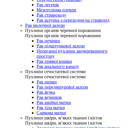
Рак легенів
Мезотеліома плеври
Рак стравоходу
Рак шлунка з переходом на стравохід
Рак молочної залози
Пухлини органів черевної порожнини
Пухлини органів черевної порожнини
Рак печінки
Рак підшлункової залози
Неорганні пухлини заочеревинного
простору
Рак прямої кишки
Рак анального каналу
Пухлини сечостатевої системи
Пухлини сечостатевої системи
Рак нирки
Рак передміхурової залози
Рак яєчка
Рак яєчників
Рак шийки матки
Рак тіла матки
Саркома матки
Пухлини шкіри, м’яких тканин і кісток
Пухлини шкіри, м’яких тканин і кісток