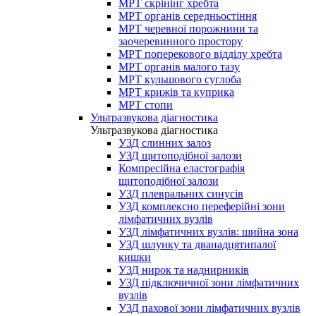
МРТ скрінінг хребта
МРТ органів середньостіння
МРТ черевної порожнини та
заочеревинного простору
МРТ поперекового відділу хребта
МРТ органів малого тазу
МРТ кульшового суглоба
МРТ крижів та куприка
МРТ стопи
Ультразвукова діагностика
Ультразвукова діагностика
УЗД слинних залоз
УЗД щитоподібної залози
Компресійна еластографія
щитоподібної залози
УЗД плевральних синусів
УЗД комплексно переферійні зони
лімфатичних вузлів
УЗД лімфатичних вузлів: шийна зона
УЗД шлунку та дванадцятипалої
кишки
УЗД нирок та наднирників
УЗД підключичної зони лімфатичних
вузлів
УЗД пахової зони лімфатичних вузлів