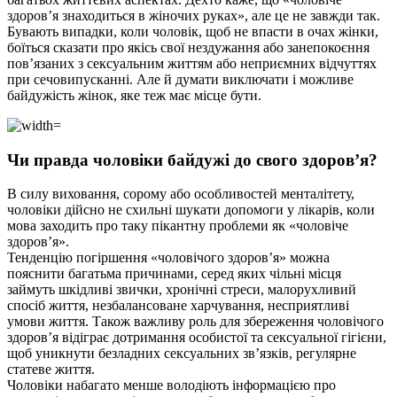
здоров’я знаходиться в жіночих руках», але це не завжди так.
Бувають випадки, коли чоловік, щоб не впасти в очах жінки,
боїться сказати про якісь свої нездужання або занепокоєння
пов’язаних з сексуальним життям або неприємних відчуттях
при сечовипусканні. Але й думати виключати і можливе
байдужість жінок, яке теж має місце бути.
Чи правда чоловіки байдужі до свого здоров’я?
В силу виховання, сорому або особливостей менталітету,
чоловіки дійсно не схильні шукати допомоги у лікарів, коли
мова заходить про таку пікантну проблеми як «чоловіче
здоров’я».
Тенденцію погіршення «чоловічого здоров’я» можна
пояснити багатьма причинами, серед яких чільні місця
займуть шкідливі звички, хронічні стреси, малорухливий
спосіб життя, незбалансоване харчування, несприятливі
умови життя. Також важливу роль для збереження чоловічого
здоров’я відіграє дотримання особистої та сексуальної гігієни,
щоб уникнути безладних сексуальних зв’язків, регулярне
статеве життя.
Чоловіки набагато менше володіють інформацією про