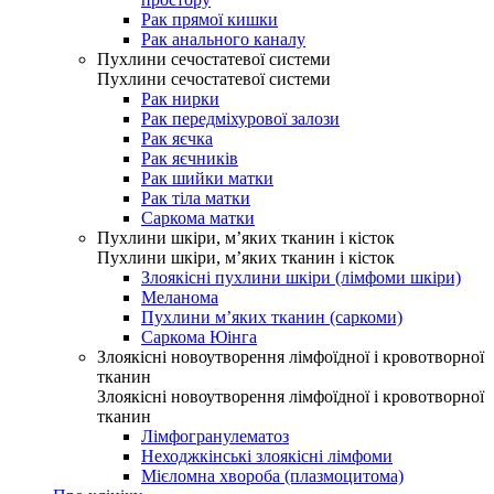
Рак прямої кишки
Рак анального каналу
Пухлини сечостатевої системи
Пухлини сечостатевої системи
Рак нирки
Рак передміхурової залози
Рак яєчка
Рак яєчників
Рак шийки матки
Рак тіла матки
Саркома матки
Пухлини шкіри, м’яких тканин і кісток
Пухлини шкіри, м’яких тканин і кісток
Злоякісні пухлини шкіри (лімфоми шкіри)
Меланома
Пухлини м’яких тканин (саркоми)
Саркома Юінга
Злоякісні новоутворення лімфоїдної і кровотворної
тканин
Злоякісні новоутворення лімфоїдної і кровотворної
тканин
Лімфогранулематоз
Неходжкінські злоякісні лімфоми
Мієломна хвороба (плазмоцитома)