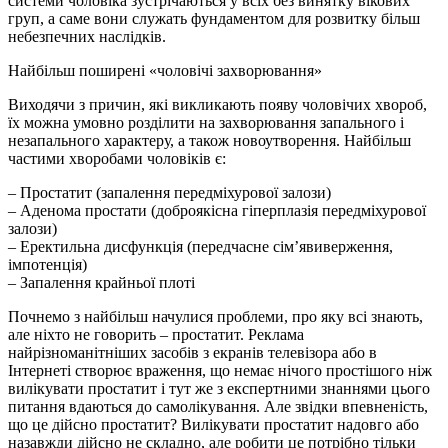
системи чоловіка зустрічаються у всіх без винятку вікових
груп, а саме вони служать фундаментом для розвитку більш
небезпечних наслідків.
Найбільш поширені «чоловічі захворювання»
Виходячи з причин, які викликають появу чоловічих хвороб,
їх можна умовно розділити на захворювання запального і
незапального характеру, а також новоутворення. Найбільш
частими хворобами чоловіків є:
– Простатит (запалення передміхурової залози)
– Аденома простати (доброякісна гіперплазія передміхурової
залози)
– Еректильна дисфункція (передчасне сім’явиверження,
імпотенція)
– Запалення крайньої плоті
Почнемо з найбільш начулися проблеми, про яку всі знають,
але ніхто не говорить – простатит. Реклама
найрізноманітніших засобів з екранів телевізора або в
Інтернеті створює враження, що немає нічого простішого ніж
вилікувати простатит і тут же з експертними знаннями цього
питання вдаються до самолікування. Але звідки впевненість,
що це дійсно простатит? Вилікувати простатит надовго або
назавжди дійсно не складно, але робити це потрібно тільки