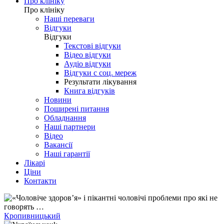
Про клініку
Про клініку
Наші переваги
Відгуки
Відгуки
Текстові відгуки
Відео відгуки
Аудіо відгуки
Відгуки с соц. мереж
Результати лікування
Книга відгуків
Новини
Поширені питання
Обладнання
Наші партнери
Відео
Вакансії
Наші гарантії
Лікарі
Ціни
Контакти
Кропивницький