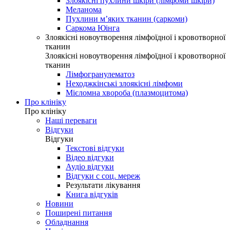
Злоякісні пухлини шкіри (лімфоми шкіри)
Меланома
Пухлини м’яких тканин (саркоми)
Саркома Юінга
Злоякісні новоутворення лімфоїдної і кровотворної
тканин
Злоякісні новоутворення лімфоїдної і кровотворної
тканин
Лімфогранулематоз
Неходжкінські злоякісні лімфоми
Мієломна хвороба (плазмоцитома)
Про клініку
Про клініку
Наші переваги
Відгуки
Відгуки
Текстові відгуки
Відео відгуки
Аудіо відгуки
Відгуки с соц. мереж
Результати лікування
Книга відгуків
Новини
Поширені питання
Обладнання