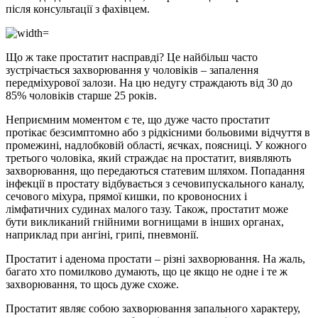
після консультації з фахівцем.
Що ж таке простатит насправді? Це найбільш часто
зустрічається захворювання у чоловіків – запалення
передміхурової залози. На цю недугу страждають від 30 до
85% чоловіків старше 25 років.
Неприємним моментом є те, що дуже часто простатит
протікає безсимптомно або з рідкісними больовими відчуття в
промежині, надлобковій області, яєчках, поясниці. У кожного
третього чоловіка, який страждає на простатит, виявляють
захворювання, що передаються статевим шляхом. Попадання
інфекції в простату відбувається з сечовипускального каналу,
сечового міхура, прямої кишки, по кровоносних і
лімфатичних судинах малого тазу. Також, простатит може
бути викликаний гнійними вогнищами в інших органах,
наприклад при ангіні, грипі, пневмонії.
Простатит і аденома простати – різні захворювання. На жаль,
багато хто помилково думають, що це якщо не одне і те ж
захворювання, то щось дуже схоже.
Простатит являє собою захворювання запального характеру,