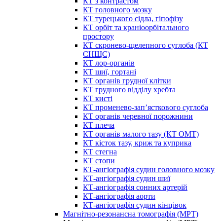
КТ з контрастом
КТ головного мозку
КТ турецького сідла, гіпофізу
КТ орбіт та краніоорбітального
простору
КТ скронево-щелепного суглоба (КТ
СНЩС)
КТ лор-органів
КТ шиї, гортані
КТ органів грудної клітки
КТ грудного відділу хребта
КТ кисті
КТ променево-зап’ясткового суглоба
КТ органів черевної порожнини
КТ плеча
КТ органів малого тазу (КТ ОМТ)
КТ кісток тазу, криж та куприка
КТ стегна
КТ стопи
КТ-ангіографія судин головного мозку
КТ-ангіографія судин шиї
КТ-ангіографія сонних артерій
КТ-ангіографія аорти
КТ-ангіографія судин кінцівок
Магнітно-резонансна томографія (МРТ)