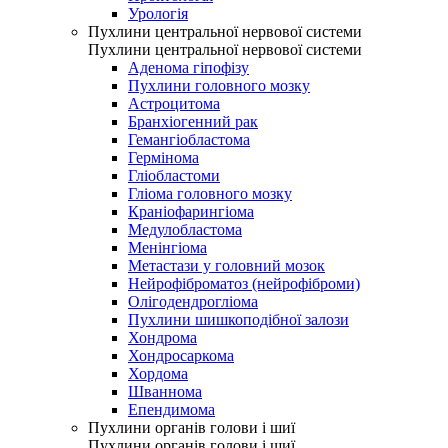
Урологія
Пухлини центральної нервової системи
Пухлини центральної нервової системи
Аденома гіпофізу
Пухлини головного мозку
Астроцитома
Бранхіогенний рак
Гемангіобластома
Гермінома
Гліобластоми
Гліома головного мозку
Краніофарингіома
Медулобластома
Менінгіома
Метастази у головний мозок
Нейрофіброматоз (нейрофіброми)
Олігодендрогліома
Пухлини шишкоподібної залози
Хондрома
Хондросаркома
Хордома
Шваннома
Епендимома
Пухлини органів голови і шиї
Пухлини органів голови і шиї