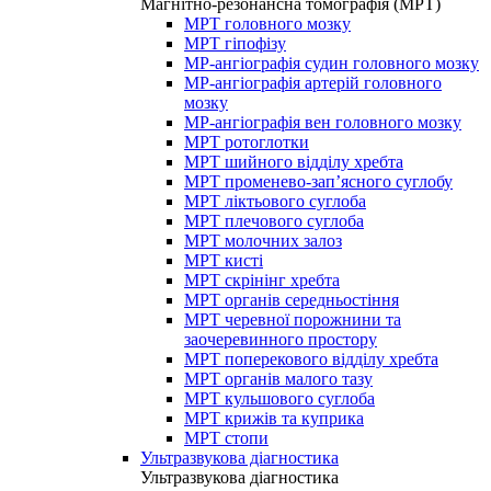
Магнітно-резонансна томографія (МРТ)
МРТ головного мозку
МРТ гіпофізу
МР-ангіографія судин головного мозку
МР-ангіографія артерій головного
мозку
МР-ангіографія вен головного мозку
МРТ ротоглотки
МРТ шийного відділу хребта
МРТ променево-зап’ясного суглобу
МРТ ліктьового суглоба
МРТ плечового суглоба
МРТ молочних залоз
МРТ кисті
МРТ скрінінг хребта
МРТ органів середньостіння
МРТ черевної порожнини та
заочеревинного простору
МРТ поперекового відділу хребта
МРТ органів малого тазу
МРТ кульшового суглоба
МРТ крижів та куприка
МРТ стопи
Ультразвукова діагностика
Ультразвукова діагностика