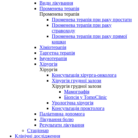
Види лікування
Променева терапія
Променева терапія
Променева терапія при раку простати
Променева терапія при раку
стравоходу
Променева терапія при раку прямої
кишки
Хіміотерапія
Таргетна терапія
Імунотерапія
Хірургія
Хірургія
Консультація хірурга-онколога
Хірургія грудної залози
Хірургія грудної залози
Мамографія
Біопсія у TomoClinic
Урологічна хірургія
Консультація проктолога
Паліативна допомога
Лікування болю
Результати лікування
Стаціонар
Клінічні дослідження