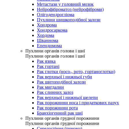
Метастази у головний мозок
Нейрофіброматоз (нейрофіброми)
Олігодендрогліома
Пухлини шишкоподібної залози
Хондрома
Хондросаркома
Хордома
Шваннома
Епендимома
Пухлини органів голови і шиї
Пухлини органів голови і шиї
Рак язика
Рак гортані
Рак глотки (носо-, рото, гортаноглотки)
Рак верхньої і нижньої губи
Рак щитоподібної залози
Рак мигдалин
Рак слинних залоз
Рак верхньої і нижньої щелепи
Рак порожнини носа і придаткових пазух
Рак порожнини рота
Бранхіогенний рак шиї
Пухлини органів грудної порожнини
Пухлини органів грудної порожнини
Середостіння (тимома)