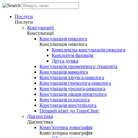
Послуги
Послуги
Консультації
Консультації
Консультація онколога
Консультація онколога
Комплексна консультація онколога
Консиліум фахівців
Друга думка
Консультація променевого терапевта
Консультація мамолога
Консультація хірурга-онколога
Консультація гінеколога-онколога
Консультація уролога-онколога
Консультація лікаря-проктолога
Консультація психолога
Консультація анестезіолога
Перший візит до TomoClinic
Діагностика
Діагностика
Комп’ютерна томографія
Комп’ютерна томографія