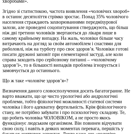
хворобами».
Згідно зі статистикою, частота виявлення «чоловічих хвороб»
в останнє десятиліття стрімко зростає. Понад 35% чоловічого
населення страждають захворюваннями передміхурової
залози, але проведені соцопитування стверджують, що більш
ніж дві третини чоловіків звертаються до лікаря лише в
самому крайньому випадку. На жаль, чоловіки більше часу
витрачають на догляд за своїм автомобілем і снастями для
риболовлі, ніж на турботу про своє здоров’я. Чоловіки готові
писати дружині заповіт при елементарної застуді, але коли
справа заходить про серйозному питанні – «чоловічому
здоров’ї», то в більшості випадків проблема ігнорується і
замовчується до останнього.
Що ж таке «чоловіче здоров’я»?
Визначення даного словосполучення досить багатогранне. Не
варто вважати, що це чисто урологічні або андрологічні
проблеми, тобто фізіологічні можливості статевої системи
чоловіка і його адекватну фертильність. Крім фізіологічного
стану, не потрібно забувати і про психологічну складову. Те,
що робить чоловіка ЧОЛОВІКОМ, а не просто якось
функціонує людським організмом. Він повинен відчувати
свою силу, і навіть в деяких моментах перевага, першість у
багатьох життєвих аспектах. Дехто каже, що «чоловіче