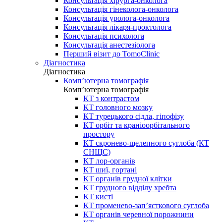
Консультація хірурга-онколога
Консультація гінеколога-онколога
Консультація уролога-онколога
Консультація лікаря-проктолога
Консультація психолога
Консультація анестезіолога
Перший візит до TomoClinic
Діагностика
Діагностика
Комп’ютерна томографія
Комп’ютерна томографія
КТ з контрастом
КТ головного мозку
КТ турецького сідла, гіпофізу
КТ орбіт та краніоорбітального
простору
КТ скронево-щелепного суглоба (КТ
СНЩС)
КТ лор-органів
КТ шиї, гортані
КТ органів грудної клітки
КТ грудного відділу хребта
КТ кисті
КТ променево-зап’ясткового суглоба
КТ органів черевної порожнини