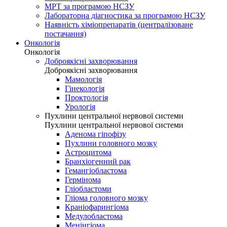
МРТ за програмою НСЗУ
Лабораторна діагностика за програмою НСЗУ
Наявність хіміопрепаратів (централізоване
постачання)
Онкологія
Онкологія
Доброякісні захворювання
Доброякісні захворювання
Мамологія
Гінекологія
Проктологія
Урологія
Пухлини центральної нервової системи
Пухлини центральної нервової системи
Аденома гіпофізу
Пухлини головного мозку
Астроцитома
Бранхіогенний рак
Гемангіобластома
Гермінома
Гліобластоми
Гліома головного мозку
Краніофарингіома
Медулобластома
Менінгіома