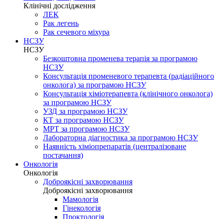
Клінічні дослідження
ЛЕК
Рак легень
Рак сечевого міхура
НСЗУ
НСЗУ
Безкоштовна променева терапія за програмою
НСЗУ
Консультація променевого терапевта (радіаційного
онколога) за програмою НСЗУ
Консультація хіміотерапевта (клінічного онколога)
за програмою НСЗУ
УЗД за програмою НСЗУ
КТ за програмою НСЗУ
МРТ за програмою НСЗУ
Лабораторна діагностика за програмою НСЗУ
Наявність хіміопрепаратів (централізоване
постачання)
Онкологія
Онкологія
Доброякісні захворювання
Доброякісні захворювання
Мамологія
Гінекологія
Проктологія