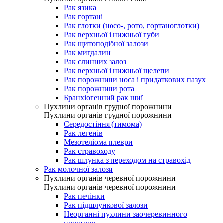
Рак язика
Рак гортані
Рак глотки (носо-, рото, гортаноглотки)
Рак верхньої і нижньої губи
Рак щитоподібної залози
Рак мигдалин
Рак слинних залоз
Рак верхньої і нижньої щелепи
Рак порожнини носа і придаткових пазух
Рак порожнини рота
Бранхіогенний рак шиї
Пухлини органів грудної порожнини
Пухлини органів грудної порожнини
Середостіння (тимома)
Рак легенів
Мезотеліома плеври
Рак стравоходу
Рак шлунка з переходом на стравохід
Рак молочної залози
Пухлини органів черевної порожнини
Пухлини органів черевної порожнини
Рак печінки
Рак підшлункової залози
Неорганні пухлини заочеревинного
простору