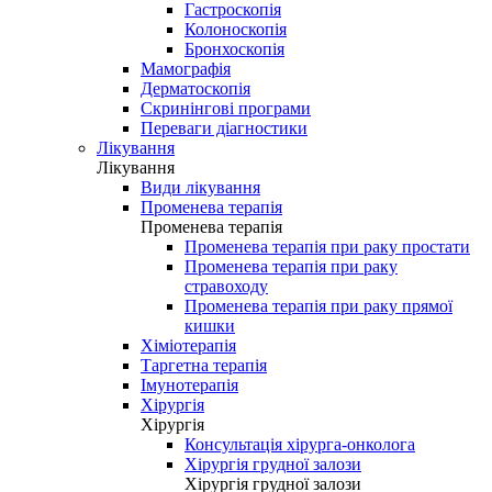
Гастроскопія
Колоноскопія
Бронхоскопія
Мамографія
Дерматоскопія
Скринінгові програми
Переваги діагностики
Лікування
Лікування
Види лікування
Променева терапія
Променева терапія
Променева терапія при раку простати
Променева терапія при раку
стравоходу
Променева терапія при раку прямої
кишки
Хіміотерапія
Таргетна терапія
Імунотерапія
Хірургія
Хірургія
Консультація хірурга-онколога
Хірургія грудної залози
Хірургія грудної залози