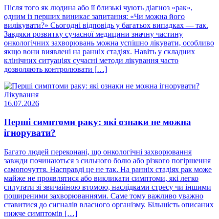
Після того як людина або її близькі чують діагноз «рак»,
одним із перших виникає запитання: «Чи можна його
вилікувати?» Сьогодні відповідь у багатьох випадках — так.
Завдяки розвитку сучасної медицини значну частину
онкологічних захворювань можна успішно лікувати, особливо
якщо вони виявлені на ранніх стадіях. Навіть у складних
клінічних ситуаціях сучасні методи лікування часто
дозволяють контролювати […]
Лікування
16.07.2026
Перші симптоми раку: які ознаки не можна
ігнорувати?
Багато людей переконані, що онкологічні захворювання
завжди починаються з сильного болю або різкого погіршення
самопочуття. Насправді це не так. На ранніх стадіях рак може
майже не проявлятися або викликати симптоми, які легко
сплутати зі звичайною втомою, наслідками стресу чи іншими
поширеними захворюваннями. Саме тому важливо уважно
ставитися до сигналів власного організму. Більшість описаних
нижче симптомів […]