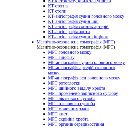
КТ кісток тазу, криж та куприка
КТ стегна
КТ стопи
КТ-ангіографія судин головного мозку
КТ-ангіографія судин шиї
КТ-ангіографія сонних артерій
КТ-ангіографія аорти
КТ-ангіографія судин кінцівок
Магнітно-резонансна томографія (МРТ)
Магнітно-резонансна томографія (МРТ)
МРТ головного мозку
МРТ гіпофізу
МР-ангіографія судин головного мозку
МР-ангіографія артерій головного
мозку
МР-ангіографія вен головного мозку
МРТ ротоглотки
МРТ шийного відділу хребта
МРТ променево-зап’ясного суглобу
МРТ ліктьового суглоба
МРТ плечового суглоба
МРТ молочних залоз
МРТ кисті
МРТ скрінінг хребта
МРТ органів середньостіння