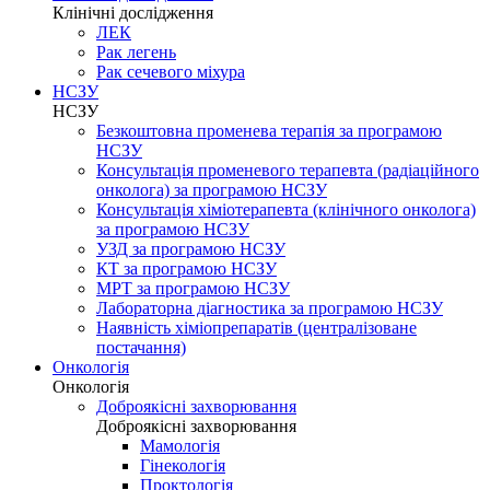
Клінічні дослідження
ЛЕК
Рак легень
Рак сечевого міхура
НСЗУ
НСЗУ
Безкоштовна променева терапія за програмою
НСЗУ
Консультація променевого терапевта (радіаційного
онколога) за програмою НСЗУ
Консультація хіміотерапевта (клінічного онколога)
за програмою НСЗУ
УЗД за програмою НСЗУ
КТ за програмою НСЗУ
МРТ за програмою НСЗУ
Лабораторна діагностика за програмою НСЗУ
Наявність хіміопрепаратів (централізоване
постачання)
Онкологія
Онкологія
Доброякісні захворювання
Доброякісні захворювання
Мамологія
Гінекологія
Проктологія