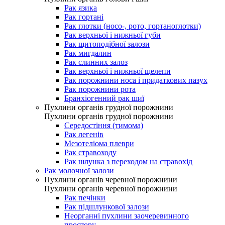
Рак язика
Рак гортані
Рак глотки (носо-, рото, гортаноглотки)
Рак верхньої і нижньої губи
Рак щитоподібної залози
Рак мигдалин
Рак слинних залоз
Рак верхньої і нижньої щелепи
Рак порожнини носа і придаткових пазух
Рак порожнини рота
Бранхіогенний рак шиї
Пухлини органів грудної порожнини
Пухлини органів грудної порожнини
Середостіння (тимома)
Рак легенів
Мезотеліома плеври
Рак стравоходу
Рак шлунка з переходом на стравохід
Рак молочної залози
Пухлини органів черевної порожнини
Пухлини органів черевної порожнини
Рак печінки
Рак підшлункової залози
Неорганні пухлини заочеревинного
простору