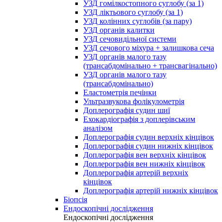
УЗД гомілкостопного суглобу (за 1)
УЗД ліктьового суглобу (за 1)
УЗД колінних суглобів (за пару)
УЗД органів калитки
УЗД сечовидільної системи
УЗД сечового міхура + залишкова сеча
УЗД органів малого тазу
(трансабдомінально + трансвагінально)
УЗД органів малого тазу
(трансабдомінально)
Еластометрія печінки
Ультразвукова фолікулометрія
Доплерографія судин шиї
Ехокардіографія з доплерівським
аналізом
Доплерографія судин верхніх кінцівок
Доплерографія судин нижніх кінцівок
Доплерографія вен верхніх кінцівок
Доплерографія вен нижніх кінцівок
Доплерографія артерій верхніх
кінцівок
Доплерографія артерій нижніх кінцівок
Біопсія
Ендоскопічні дослідження
Ендоскопічні дослідження