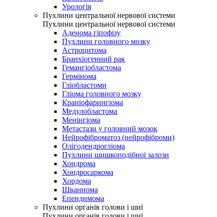
Урологія
Пухлини центральної нервової системи
Пухлини центральної нервової системи
Аденома гіпофізу
Пухлини головного мозку
Астроцитома
Бранхіогенний рак
Гемангіобластома
Гермінома
Гліобластоми
Гліома головного мозку
Краніофарингіома
Медулобластома
Менінгіома
Метастази у головний мозок
Нейрофіброматоз (нейрофіброми)
Олігодендрогліома
Пухлини шишкоподібної залози
Хондрома
Хондросаркома
Хордома
Шваннома
Епендимома
Пухлини органів голови і шиї
Пухлини органів голови і шиї