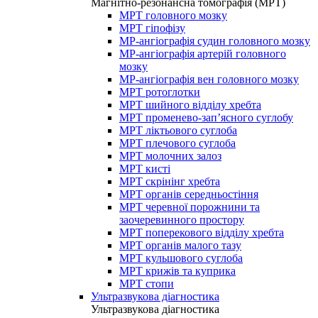
Магнітно-резонансна томографія (МРТ)
МРТ головного мозку
МРТ гіпофізу
МР-ангіографія судин головного мозку
МР-ангіографія артерій головного
мозку
МР-ангіографія вен головного мозку
МРТ ротоглотки
МРТ шийного відділу хребта
МРТ променево-зап’ясного суглобу
МРТ ліктьового суглоба
МРТ плечового суглоба
МРТ молочних залоз
МРТ кисті
МРТ скрінінг хребта
МРТ органів середньостіння
МРТ черевної порожнини та
заочеревинного простору
МРТ поперекового відділу хребта
МРТ органів малого тазу
МРТ кульшового суглоба
МРТ крижів та куприка
МРТ стопи
Ультразвукова діагностика
Ультразвукова діагностика