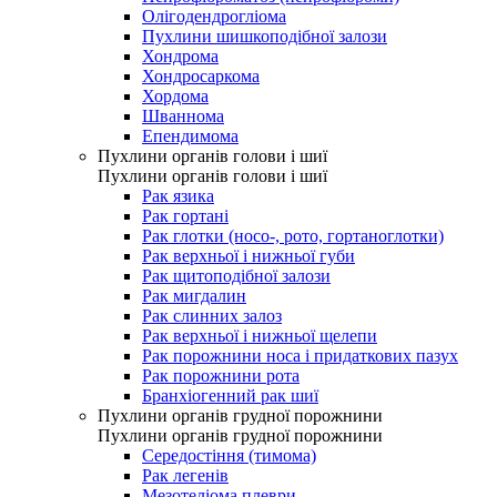
Олігодендрогліома
Пухлини шишкоподібної залози
Хондрома
Хондросаркома
Хордома
Шваннома
Епендимома
Пухлини органів голови і шиї
Пухлини органів голови і шиї
Рак язика
Рак гортані
Рак глотки (носо-, рото, гортаноглотки)
Рак верхньої і нижньої губи
Рак щитоподібної залози
Рак мигдалин
Рак слинних залоз
Рак верхньої і нижньої щелепи
Рак порожнини носа і придаткових пазух
Рак порожнини рота
Бранхіогенний рак шиї
Пухлини органів грудної порожнини
Пухлини органів грудної порожнини
Середостіння (тимома)
Рак легенів
Мезотеліома плеври