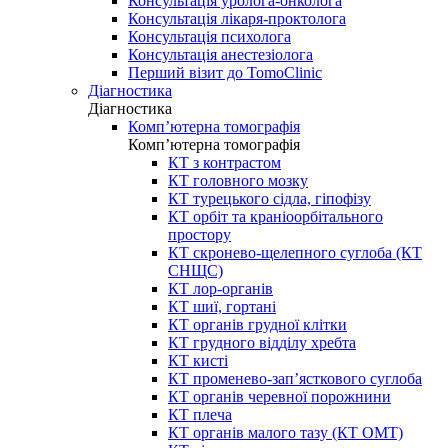
Консультація уролога-онколога
Консультація лікаря-проктолога
Консультація психолога
Консультація анестезіолога
Перший візит до TomoClinic
Діагностика
Діагностика
Комп’ютерна томографія
Комп’ютерна томографія
КТ з контрастом
КТ головного мозку
КТ турецького сідла, гіпофізу
КТ орбіт та краніоорбітального
простору
КТ скронево-щелепного суглоба (КТ
СНЩС)
КТ лор-органів
КТ шиї, гортані
КТ органів грудної клітки
КТ грудного відділу хребта
КТ кисті
КТ променево-зап’ясткового суглоба
КТ органів черевної порожнини
КТ плеча
КТ органів малого тазу (КТ ОМТ)