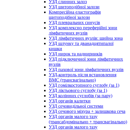
УЗД слинних залоз
УЗД щитоподібної залози
Компресійна еластографія
щитоподібної залози
УЗД плевральних синусів
УЗД комплексно переферійні зони
лімфатичних вузлів
УЗД лімфатичних вузлів: шийна зона
УЗД шлунку та дванадцятипалої
кишки
УЗД нирок та наднирників
УЗД підключичної зони лімфатичних
вузлів
УЗД пахової зони лімфатичних вузлів
УЗД-контроль після встановлення
ВМС (трансвагінально)
УЗД гомілкостопного суглобу (за 1)
УЗД ліктьового суглобу (за 1)
УЗД колінних суглобів (за пару)
УЗД органів калитки
УЗД сечовидільної системи
УЗД сечового міхура + залишкова сеча
УЗД органів малого тазу
(трансабдомінально + трансвагінально)
УЗД органів малого тазу