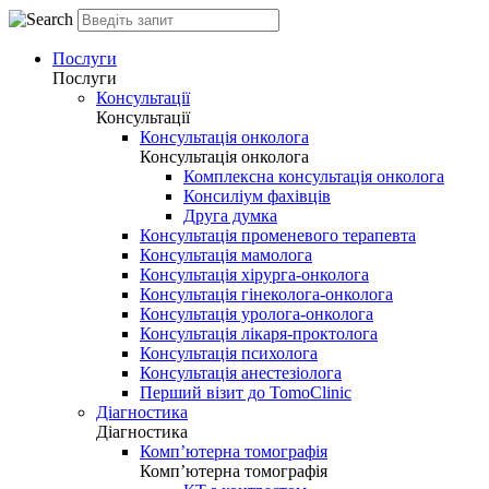
Послуги
Послуги
Консультації
Консультації
Консультація онколога
Консультація онколога
Комплексна консультація онколога
Консиліум фахівців
Друга думка
Консультація променевого терапевта
Консультація мамолога
Консультація хірурга-онколога
Консультація гінеколога-онколога
Консультація уролога-онколога
Консультація лікаря-проктолога
Консультація психолога
Консультація анестезіолога
Перший візит до TomoClinic
Діагностика
Діагностика
Комп’ютерна томографія
Комп’ютерна томографія