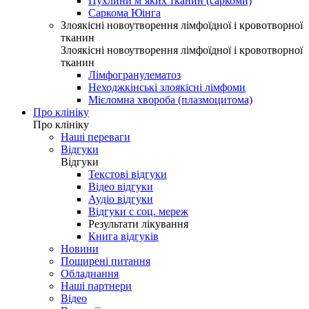
Пухлини м’яких тканин (саркоми)
Саркома Юінга
Злоякісні новоутворення лімфоїдної і кровотворної
тканин
Злоякісні новоутворення лімфоїдної і кровотворної
тканин
Лімфогранулематоз
Неходжкінські злоякісні лімфоми
Мієломна хвороба (плазмоцитома)
Про клініку
Про клініку
Наші переваги
Відгуки
Відгуки
Текстові відгуки
Відео відгуки
Аудіо відгуки
Відгуки с соц. мереж
Результати лікування
Книга відгуків
Новини
Поширені питання
Обладнання
Наші партнери
Відео