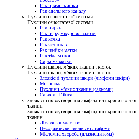
Рак прямої кишки
Рак анального каналу
Пухлини сечостатевої системи
Пухлини сечостатевої системи
Рак нирки
Рак передміхурової залози
Рак яєчка
Рак яєчників
Рак шийки матки
Рак тіла матки
Саркома матки
Пухлини шкіри, м’яких тканин і кісток
Пухлини шкіри, м’яких тканин і кісток
Злоякісні пухлини шкіри (лімфоми шкіри)
Меланома
Пухлини м’яких тканин (саркоми)
Саркома Юінга
Злоякісні новоутворення лімфоїдної і кровотворної
тканин
Злоякісні новоутворення лімфоїдної і кровотворної
тканин
Лімфогранулематоз
Неходжкінські злоякісні лімфоми
Мієломна хвороба (плазмоцитома)