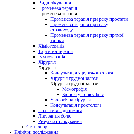
Види лікування
Променева терапія
Променева терапія
Променева терапія при раку простати
Променева терапія при раку
стравоходу
Променева терапія при раку прямої
кишки
Хіміотерапія
Таргетна терапія
Імунотерапія
Хірургія
Хірургія
Консультація хірурга-онколога
Хірургія грудної залози
Хірургія грудної залози
Мамографія
Біопсія у TomoClinic
Урологічна хірургія
Консультація проктолога
Паліативна допомога
Лікування болю
Результати лікування
Стаціонар
Клінічні дослідження