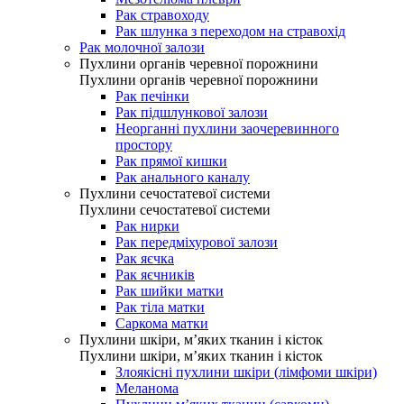
Рак стравоходу
Рак шлунка з переходом на стравохід
Рак молочної залози
Пухлини органів черевної порожнини
Пухлини органів черевної порожнини
Рак печінки
Рак підшлункової залози
Неорганні пухлини заочеревинного
простору
Рак прямої кишки
Рак анального каналу
Пухлини сечостатевої системи
Пухлини сечостатевої системи
Рак нирки
Рак передміхурової залози
Рак яєчка
Рак яєчників
Рак шийки матки
Рак тіла матки
Саркома матки
Пухлини шкіри, м’яких тканин і кісток
Пухлини шкіри, м’яких тканин і кісток
Злоякісні пухлини шкіри (лімфоми шкіри)
Меланома