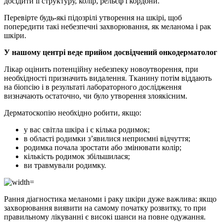
досідити її структуру, колір, рельєф і кордони.
Перевірте будь-які підозрілі утворення на шкірі, щоб
попередити такі небезпечні захворювання, як меланома і рак
шкіри.
У нашому центрі веде прийом досвідчений онкодерматолог
Лікар оцінить потенційну небезпеку новоутворення, при
необхідності призначить видалення. Тканину потім віддають
на біопсію і в результаті лабораторного дослідження
визначають остаточно, чи було утворення злоякісним.
Дерматоскопію необхідно робити, якщо:
у вас світла шкіра і є кілька родимок;
в області родимки з’явилися неприємні відчуття;
родимка почала зростати або змінювати колір;
кількість родимок збільшилася;
ви травмували родимку.
Рання діагностика меланоми і раку шкіри дуже важлива: якщо
захворювання виявити на самому початку розвитку, то при
правильному лікуванні є високі шанси на повне одужання.