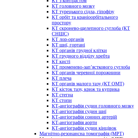
КТ з контрастом
КТ головного мозку
КТ турецького сідла, гіпофізу
КТ орбіт та краніоорбітального
простору
КТ скронево-щелепного суглоба (КТ
СНЩС)
КТ лор-органів
КТ шиї, гортані
КТ органів грудної клітки
КТ грудного відділу хребта
КТ кисті
КТ променево-зап’ясткового суглоба
КТ органів черевної порожнини
КТ плеча
КТ органів малого тазу (КТ ОМТ)
КТ кісток тазу, криж та куприка
КТ стегна
КТ стопи
КТ-ангіографія судин головного мозку
КТ-ангіографія судин шиї
КТ-ангіографія сонних артерій
КТ-ангіографія аорти
КТ-ангіографія судин кінцівок
Магнітно-резонансна томографія (МРТ)