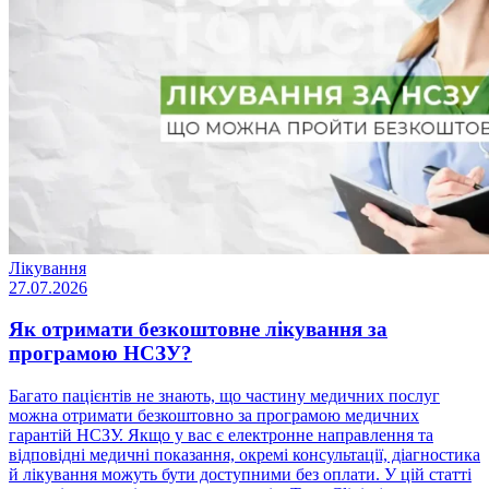
Лікування
27.07.2026
Як отримати безкоштовне лікування за
програмою НСЗУ?
Багато пацієнтів не знають, що частину медичних послуг
можна отримати безкоштовно за програмою медичних
гарантій НСЗУ. Якщо у вас є електронне направлення та
відповідні медичні показання, окремі консультації, діагностика
й лікування можуть бути доступними без оплати. У цій статті