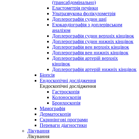
(трансабдомінально)
Еластометрія печінки
Ультразвукова фолікулометрія
Доплерографія судин шиї
Ехокардіографія з доплерівським
аналізом
Доплерографія судин верхніх кінцівок
Доплерографія судин нижніх кінцівок
Доплерографія вен верхніх кінцівок
Доплерографія вен нижніх кінцівок
Доплерографія артерій верхніх
кінцівок
Доплерографія артерій нижніх кінцівок
Біопсія
Ендоскопічні дослідження
Ендоскопічні дослідження
Гастроскопія
Колоноскопія
Бронхоскопія
Мамографія
Дерматоскопія
Скринінгові програми
Переваги діагностики
Лікування
Лікування