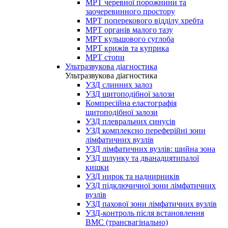
МРТ черевної порожнини та
заочеревинного простору
МРТ поперекового відділу хребта
МРТ органів малого тазу
МРТ кульшового суглоба
МРТ крижів та куприка
МРТ стопи
Ультразвукова діагностика
Ультразвукова діагностика
УЗД слинних залоз
УЗД щитоподібної залози
Компресійна еластографія
щитоподібної залози
УЗД плевральних синусів
УЗД комплексно переферійні зони
лімфатичних вузлів
УЗД лімфатичних вузлів: шийна зона
УЗД шлунку та дванадцятипалої
кишки
УЗД нирок та наднирників
УЗД підключичної зони лімфатичних
вузлів
УЗД пахової зони лімфатичних вузлів
УЗД-контроль після встановлення
ВМС (трансвагінально)