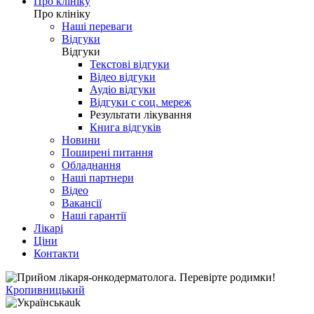
Про клініку
Про клініку
Наші переваги
Відгуки
Відгуки
Текстові відгуки
Відео відгуки
Аудіо відгуки
Відгуки с соц. мереж
Результати лікування
Книга відгуків
Новини
Поширені питання
Обладнання
Наші партнери
Відео
Вакансії
Наші гарантії
Лікарі
Ціни
Контакти
Кропивницький
uk