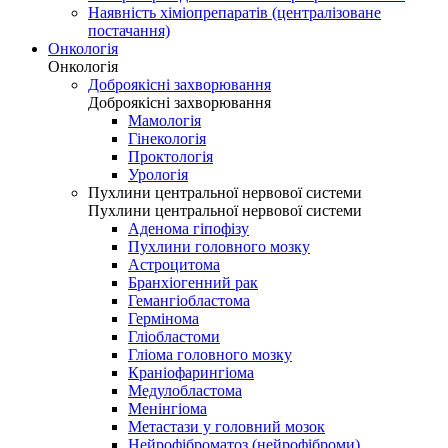
Наявність хіміопрепаратів (централізоване
постачання)
Онкологія
Онкологія
Доброякісні захворювання
Доброякісні захворювання
Мамологія
Гінекологія
Проктологія
Урологія
Пухлини центральної нервової системи
Пухлини центральної нервової системи
Аденома гіпофізу
Пухлини головного мозку
Астроцитома
Бранхіогенний рак
Гемангіобластома
Гермінома
Гліобластоми
Гліома головного мозку
Краніофарингіома
Медулобластома
Менінгіома
Метастази у головний мозок
Нейрофіброматоз (нейрофіброми)