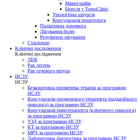
Мамографія
Біопсія у TomoClinic
Урологічна хірургія
Консультація проктолога
Паліативна допомога
Лікування болю
Результати лікування
Стаціонар
Клінічні дослідження
Клінічні дослідження
ЛЕК
Рак легень
Рак сечевого міхура
НСЗУ
НСЗУ
Безкоштовна променева терапія за програмою
НСЗУ
Консультація променевого терапевта (радіаційного
онколога) за програмою НСЗУ
Консультація хіміотерапевта (клінічного онколога)
за програмою НСЗУ
УЗД за програмою НСЗУ
КТ за програмою НСЗУ
МРТ за програмою НСЗУ
Лабораторна діагностика за програмою НСЗУ