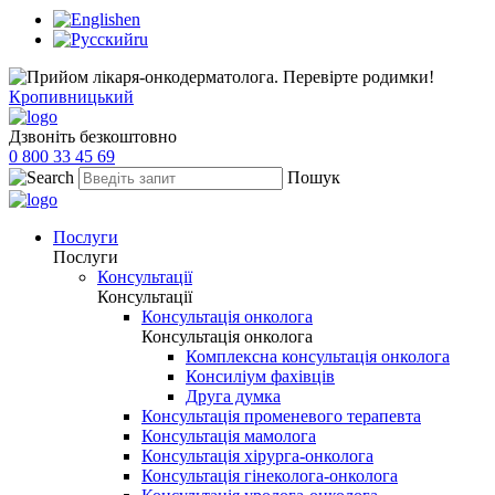
en
ru
Кропивницький
Дзвоніть безкоштовно
0 800 33 45 69
Пошук
Послуги
Послуги
Консультації
Консультації
Консультація онколога
Консультація онколога
Комплексна консультація онколога
Консиліум фахівців
Друга думка
Консультація променевого терапевта
Консультація мамолога
Консультація хірурга-онколога
Консультація гінеколога-онколога