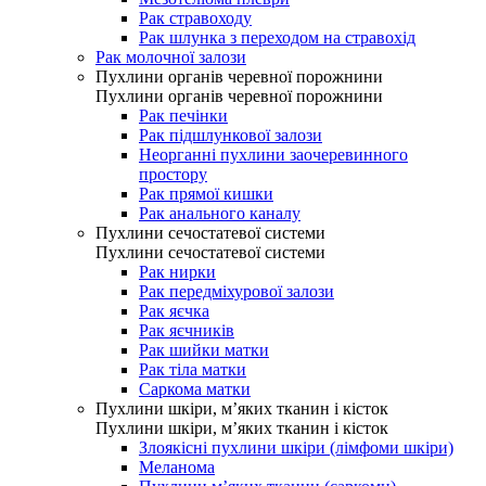
Рак стравоходу
Рак шлунка з переходом на стравохід
Рак молочної залози
Пухлини органів черевної порожнини
Пухлини органів черевної порожнини
Рак печінки
Рак підшлункової залози
Неорганні пухлини заочеревинного
простору
Рак прямої кишки
Рак анального каналу
Пухлини сечостатевої системи
Пухлини сечостатевої системи
Рак нирки
Рак передміхурової залози
Рак яєчка
Рак яєчників
Рак шийки матки
Рак тіла матки
Саркома матки
Пухлини шкіри, м’яких тканин і кісток
Пухлини шкіри, м’яких тканин і кісток
Злоякісні пухлини шкіри (лімфоми шкіри)
Меланома