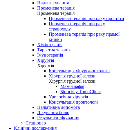
Види лікування
Променева терапія
Променева терапія
Променева терапія при раку простати
Променева терапія при раку
стравоходу
Променева терапія при раку прямої
кишки
Хіміотерапія
Таргетна терапія
Імунотерапія
Хірургія
Хірургія
Консультація хірурга-онколога
Хірургія грудної залози
Хірургія грудної залози
Мамографія
Біопсія у TomoClinic
Урологічна хірургія
Консультація проктолога
Паліативна допомога
Лікування болю
Результати лікування
Стаціонар
Клінічні дослідження