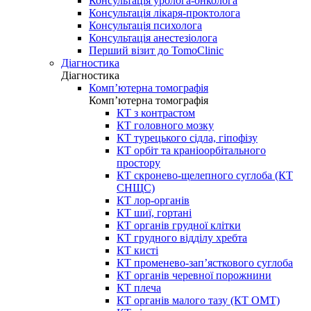
Консультація уролога-онколога
Консультація лікаря-проктолога
Консультація психолога
Консультація анестезіолога
Перший візит до TomoClinic
Діагностика
Діагностика
Комп’ютерна томографія
Комп’ютерна томографія
КТ з контрастом
КТ головного мозку
КТ турецького сідла, гіпофізу
КТ орбіт та краніоорбітального
простору
КТ скронево-щелепного суглоба (КТ
СНЩС)
КТ лор-органів
КТ шиї, гортані
КТ органів грудної клітки
КТ грудного відділу хребта
КТ кисті
КТ променево-зап’ясткового суглоба
КТ органів черевної порожнини
КТ плеча
КТ органів малого тазу (КТ ОМТ)