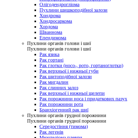
Олігодендрогліома
Пухлини шишкоподібної залози
Хондрома
Хондросаркома
Хордома
Шваннома
Епендимома
Пухлини органів голови і шиї
Пухлини органів голови і шиї
Рак язика
Рак гортані
Рак глотки (носо-, рото, гортаноглотки)
Рак верхньої і нижньої губи
Рак щитоподібної залози
Рак мигдалин
Рак слинних залоз
Рак верхньої і нижньої щелепи
Рак порожнини носа і придаткових пазух
Рак порожнини рота
Бранхіогенний рак шиї
Пухлини органів грудної порожнини
Пухлини органів грудної порожнини
Середостіння (тимома)
Рак легенів
Мезотеліома плеври