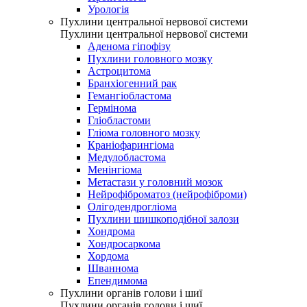
Урологія
Пухлини центральної нервової системи
Пухлини центральної нервової системи
Аденома гіпофізу
Пухлини головного мозку
Астроцитома
Бранхіогенний рак
Гемангіобластома
Гермінома
Гліобластоми
Гліома головного мозку
Краніофарингіома
Медулобластома
Менінгіома
Метастази у головний мозок
Нейрофіброматоз (нейрофіброми)
Олігодендрогліома
Пухлини шишкоподібної залози
Хондрома
Хондросаркома
Хордома
Шваннома
Епендимома
Пухлини органів голови і шиї
Пухлини органів голови і шиї