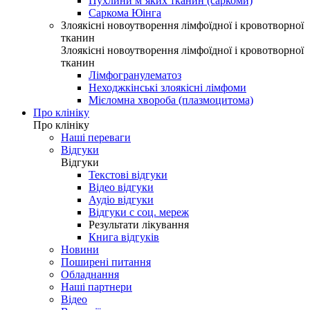
Пухлини м’яких тканин (саркоми)
Саркома Юінга
Злоякісні новоутворення лімфоїдної і кровотворної
тканин
Злоякісні новоутворення лімфоїдної і кровотворної
тканин
Лімфогранулематоз
Неходжкінські злоякісні лімфоми
Мієломна хвороба (плазмоцитома)
Про клініку
Про клініку
Наші переваги
Відгуки
Відгуки
Текстові відгуки
Відео відгуки
Аудіо відгуки
Відгуки с соц. мереж
Результати лікування
Книга відгуків
Новини
Поширені питання
Обладнання
Наші партнери
Відео