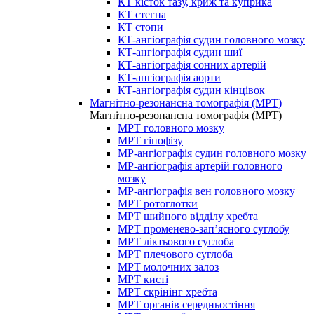
КТ кісток тазу, криж та куприка
КТ стегна
КТ стопи
КТ-ангіографія судин головного мозку
КТ-ангіографія судин шиї
КТ-ангіографія сонних артерій
КТ-ангіографія аорти
КТ-ангіографія судин кінцівок
Магнітно-резонансна томографія (МРТ)
Магнітно-резонансна томографія (МРТ)
МРТ головного мозку
МРТ гіпофізу
МР-ангіографія судин головного мозку
МР-ангіографія артерій головного
мозку
МР-ангіографія вен головного мозку
МРТ ротоглотки
МРТ шийного відділу хребта
МРТ променево-зап’ясного суглобу
МРТ ліктьового суглоба
МРТ плечового суглоба
МРТ молочних залоз
МРТ кисті
МРТ скрінінг хребта
МРТ органів середньостіння