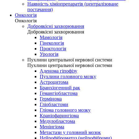
Наявність хіміопрепаратів (централізоване
постачання)
Онкологія
Онкологія
Доброякісні захворювання
Доброякісні захворювання
Мамологія
Гінекологія
Проктологія
Урологія
Пухлини центральної нервової системи
Пухлини центральної нервової системи
Аденома гіпофізу
Пухлини головного мозку
Астроцитома
Бранхіогенний рак
Гемангіобластома
Гермінома
Гліобластоми
Гліома головного мозку
Краніофарингіома
Медулобластома
Менінгіома
Метастази у головний мозок
Нейрофіброматоз (нейрофіброми)