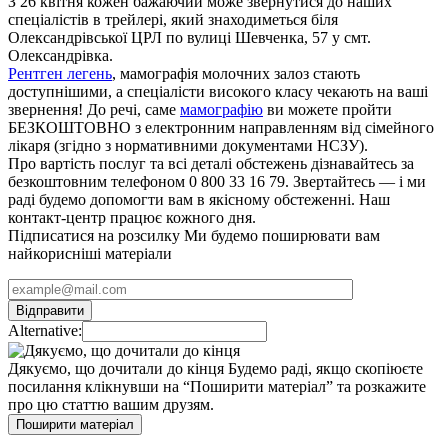
З 26 квітня кожен бажаючий може звернутися до наших
спеціалістів в трейлері, який знаходиметься біля
Олександрівської ЦРЛ по вулиці Шевченка, 57 у смт.
Олександрівка.
Рентген легень
, мамографія молочних залоз стають
доступнішими, а спеціалісти високого класу чекають на ваші
звернення! До речі, саме
мамографію
ви можете пройти
БЕЗКОШТОВНО з електронним направленням від сімейного
лікаря (згідно з нормативними документами НСЗУ).
Про вартість послуг та всі деталі обстежень дізнавайтесь за
безкоштовним телефоном 0 800 33 16 79. Звертайтесь — і ми
раді будемо допомогти вам в якісному обстеженні. Наш
контакт-центр працює кожного дня.
Підписатися на розсилку
Ми будемо поширювати вам
найкорисніші матеріали
Alternative:
Дякуємо, що дочитали до кінця
Будемо раді, якщо скопіюєте
посилання клікнувши на “Поширити матеріал” та розкажите
про цю статтю вашим друзям.
Поширити матеріал