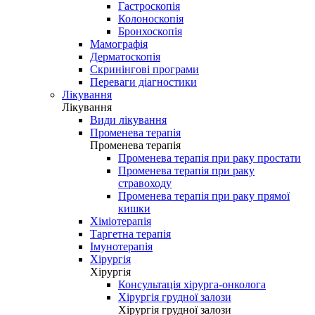
Гастроскопія
Колоноскопія
Бронхоскопія
Мамографія
Дерматоскопія
Скринінгові програми
Переваги діагностики
Лікування
Лікування
Види лікування
Променева терапія
Променева терапія
Променева терапія при раку простати
Променева терапія при раку
стравоходу
Променева терапія при раку прямої
кишки
Хіміотерапія
Таргетна терапія
Імунотерапія
Хірургія
Хірургія
Консультація хірурга-онколога
Хірургія грудної залози
Хірургія грудної залози