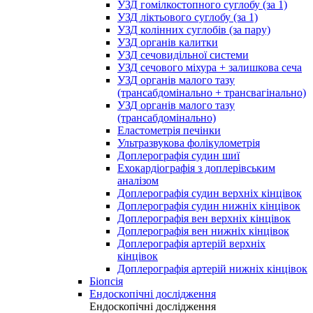
УЗД гомілкостопного суглобу (за 1)
УЗД ліктьового суглобу (за 1)
УЗД колінних суглобів (за пару)
УЗД органів калитки
УЗД сечовидільної системи
УЗД сечового міхура + залишкова сеча
УЗД органів малого тазу
(трансабдомінально + трансвагінально)
УЗД органів малого тазу
(трансабдомінально)
Еластометрія печінки
Ультразвукова фолікулометрія
Доплерографія судин шиї
Ехокардіографія з доплерівським
аналізом
Доплерографія судин верхніх кінцівок
Доплерографія судин нижніх кінцівок
Доплерографія вен верхніх кінцівок
Доплерографія вен нижніх кінцівок
Доплерографія артерій верхніх
кінцівок
Доплерографія артерій нижніх кінцівок
Біопсія
Ендоскопічні дослідження
Ендоскопічні дослідження