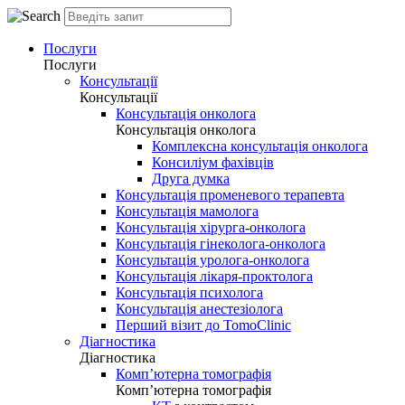
Послуги
Послуги
Консультації
Консультації
Консультація онколога
Консультація онколога
Комплексна консультація онколога
Консиліум фахівців
Друга думка
Консультація променевого терапевта
Консультація мамолога
Консультація хірурга-онколога
Консультація гінеколога-онколога
Консультація уролога-онколога
Консультація лікаря-проктолога
Консультація психолога
Консультація анестезіолога
Перший візит до TomoClinic
Діагностика
Діагностика
Комп’ютерна томографія
Комп’ютерна томографія