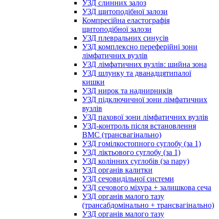
УЗД слинних залоз
УЗД щитоподібної залози
Компресійна еластографія
щитоподібної залози
УЗД плевральних синусів
УЗД комплексно переферійні зони
лімфатичних вузлів
УЗД лімфатичних вузлів: шийна зона
УЗД шлунку та дванадцятипалої
кишки
УЗД нирок та наднирників
УЗД підключичної зони лімфатичних
вузлів
УЗД пахової зони лімфатичних вузлів
УЗД-контроль після встановлення
ВМС (трансвагінально)
УЗД гомілкостопного суглобу (за 1)
УЗД ліктьового суглобу (за 1)
УЗД колінних суглобів (за пару)
УЗД органів калитки
УЗД сечовидільної системи
УЗД сечового міхура + залишкова сеча
УЗД органів малого тазу
(трансабдомінально + трансвагінально)
УЗД органів малого тазу