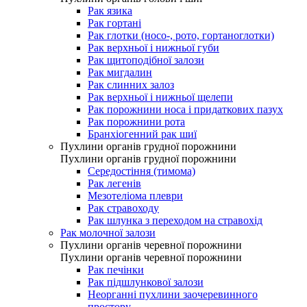
Рак язика
Рак гортані
Рак глотки (носо-, рото, гортаноглотки)
Рак верхньої і нижньої губи
Рак щитоподібної залози
Рак мигдалин
Рак слинних залоз
Рак верхньої і нижньої щелепи
Рак порожнини носа і придаткових пазух
Рак порожнини рота
Бранхіогенний рак шиї
Пухлини органів грудної порожнини
Пухлини органів грудної порожнини
Середостіння (тимома)
Рак легенів
Мезотеліома плеври
Рак стравоходу
Рак шлунка з переходом на стравохід
Рак молочної залози
Пухлини органів черевної порожнини
Пухлини органів черевної порожнини
Рак печінки
Рак підшлункової залози
Неорганні пухлини заочеревинного
простору