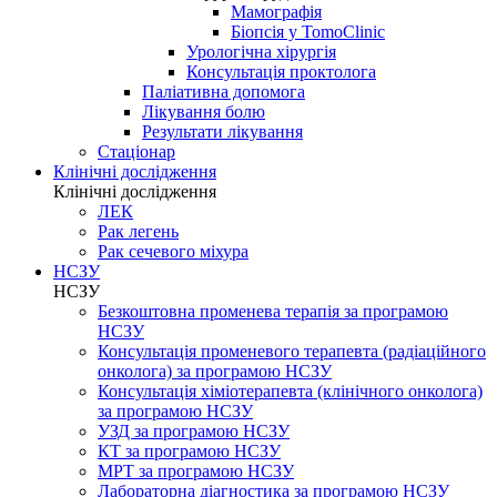
Мамографія
Біопсія у TomoClinic
Урологічна хірургія
Консультація проктолога
Паліативна допомога
Лікування болю
Результати лікування
Стаціонар
Клінічні дослідження
Клінічні дослідження
ЛЕК
Рак легень
Рак сечевого міхура
НСЗУ
НСЗУ
Безкоштовна променева терапія за програмою
НСЗУ
Консультація променевого терапевта (радіаційного
онколога) за програмою НСЗУ
Консультація хіміотерапевта (клінічного онколога)
за програмою НСЗУ
УЗД за програмою НСЗУ
КТ за програмою НСЗУ
МРТ за програмою НСЗУ
Лабораторна діагностика за програмою НСЗУ