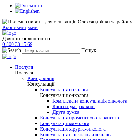
ru
en
Кропивницький
Дзвоніть безкоштовно
0 800 33 45 69
Пошук
Послуги
Послуги
Консультації
Консультації
Консультація онколога
Консультація онколога
Комплексна консультація онколога
Консиліум фахівців
Друга думка
Консультація променевого терапевта
Консультація мамолога
Консультація хірурга-онколога
Консультація гінеколога-онколога