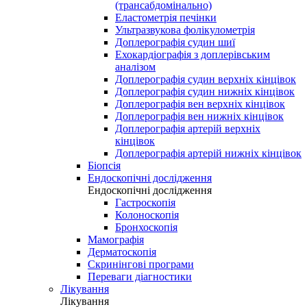
(трансабдомінально)
Еластометрія печінки
Ультразвукова фолікулометрія
Доплерографія судин шиї
Ехокардіографія з доплерівським
аналізом
Доплерографія судин верхніх кінцівок
Доплерографія судин нижніх кінцівок
Доплерографія вен верхніх кінцівок
Доплерографія вен нижніх кінцівок
Доплерографія артерій верхніх
кінцівок
Доплерографія артерій нижніх кінцівок
Біопсія
Ендоскопічні дослідження
Ендоскопічні дослідження
Гастроскопія
Колоноскопія
Бронхоскопія
Мамографія
Дерматоскопія
Скринінгові програми
Переваги діагностики
Лікування
Лікування