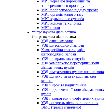
МРТ черевної порожнини та
заочеревинного простору
МРТ поперекового відділу хребта
МРТ органів малого тазу
МРТ кульшового суглоба
МРТ крижів та куприка
МРТ стопи
Ультразвукова діагностика
Ультразвукова діагностика
УЗД слинних залоз
УЗД щитоподібної залози
Компресійна еластографія
щитоподібної залози
УЗД плевральних синусів
УЗД комплексно переферійні зони
лімфатичних вузлів
УЗД лімфатичних вузлів: шийна зона
УЗД шлунку та дванадцятипалої
кишки
УЗД нирок та наднирників
УЗД підключичної зони лімфатичних
вузлів
УЗД пахової зони лімфатичних вузлів
УЗД-контроль після встановлення
ВМС (трансвагінально)