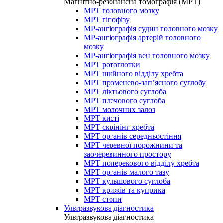
Магнітно-резонансна томографія (МРТ)
МРТ головного мозку
МРТ гіпофізу
МР-ангіографія судин головного мозку
МР-ангіографія артерій головного
мозку
МР-ангіографія вен головного мозку
МРТ ротоглотки
МРТ шийного відділу хребта
МРТ променево-зап’ясного суглобу
МРТ ліктьового суглоба
МРТ плечового суглоба
МРТ молочних залоз
МРТ кисті
МРТ скрінінг хребта
МРТ органів середньостіння
МРТ черевної порожнини та
заочеревинного простору
МРТ поперекового відділу хребта
МРТ органів малого тазу
МРТ кульшового суглоба
МРТ крижів та куприка
МРТ стопи
Ультразвукова діагностика
Ультразвукова діагностика