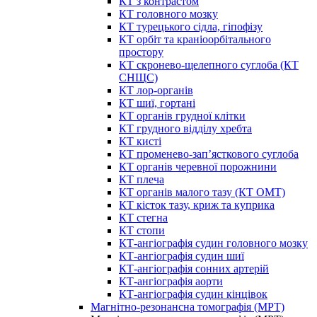
КТ з контрастом
КТ головного мозку
КТ турецького сідла, гіпофізу
КТ орбіт та краніоорбітального
простору
КТ скронево-щелепного суглоба (КТ
СНЩС)
КТ лор-органів
КТ шиї, гортані
КТ органів грудної клітки
КТ грудного відділу хребта
КТ кисті
КТ променево-зап’ясткового суглоба
КТ органів черевної порожнини
КТ плеча
КТ органів малого тазу (КТ ОМТ)
КТ кісток тазу, криж та куприка
КТ стегна
КТ стопи
КТ-ангіографія судин головного мозку
КТ-ангіографія судин шиї
КТ-ангіографія сонних артерій
КТ-ангіографія аорти
КТ-ангіографія судин кінцівок
Магнітно-резонансна томографія (МРТ)