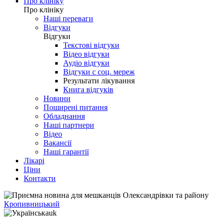
Про клініку
Про клініку
Наші переваги
Відгуки
Відгуки
Текстові відгуки
Відео відгуки
Аудіо відгуки
Відгуки с соц. мереж
Результати лікування
Книга відгуків
Новини
Поширені питання
Обладнання
Наші партнери
Відео
Вакансії
Наші гарантії
Лікарі
Ціни
Контакти
Кропивницький
uk