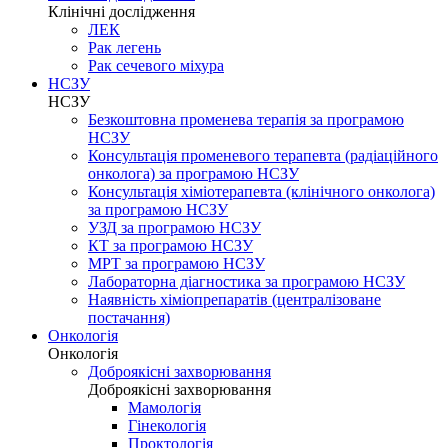
Клінічні дослідження
ЛЕК
Рак легень
Рак сечевого міхура
НСЗУ
НСЗУ
Безкоштовна променева терапія за програмою
НСЗУ
Консультація променевого терапевта (радіаційного
онколога) за програмою НСЗУ
Консультація хіміотерапевта (клінічного онколога)
за програмою НСЗУ
УЗД за програмою НСЗУ
КТ за програмою НСЗУ
МРТ за програмою НСЗУ
Лабораторна діагностика за програмою НСЗУ
Наявність хіміопрепаратів (централізоване
постачання)
Онкологія
Онкологія
Доброякісні захворювання
Доброякісні захворювання
Мамологія
Гінекологія
Проктологія