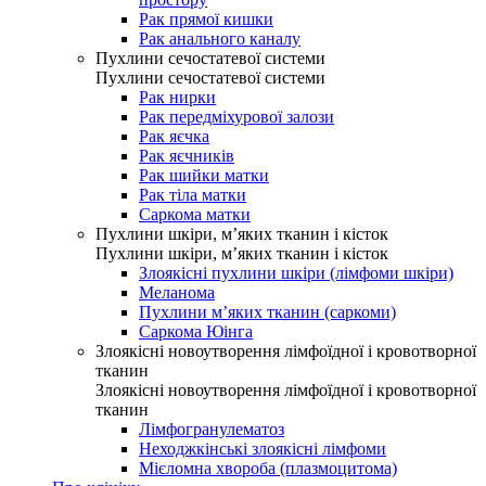
Рак прямої кишки
Рак анального каналу
Пухлини сечостатевої системи
Пухлини сечостатевої системи
Рак нирки
Рак передміхурової залози
Рак яєчка
Рак яєчників
Рак шийки матки
Рак тіла матки
Саркома матки
Пухлини шкіри, м’яких тканин і кісток
Пухлини шкіри, м’яких тканин і кісток
Злоякісні пухлини шкіри (лімфоми шкіри)
Меланома
Пухлини м’яких тканин (саркоми)
Саркома Юінга
Злоякісні новоутворення лімфоїдної і кровотворної
тканин
Злоякісні новоутворення лімфоїдної і кровотворної
тканин
Лімфогранулематоз
Неходжкінські злоякісні лімфоми
Мієломна хвороба (плазмоцитома)