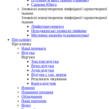
Пухлини м’яких тканин (саркоми)
Саркома Юінга
Злоякісні новоутворення лімфоїдної і кровотворної
тканин
Злоякісні новоутворення лімфоїдної і кровотворної
тканин
Лімфогранулематоз
Неходжкінські злоякісні лімфоми
Мієломна хвороба (плазмоцитома)
Про клініку
Про клініку
Наші переваги
Відгуки
Відгуки
Текстові відгуки
Відео відгуки
Аудіо відгуки
Відгуки с соц. мереж
Результати лікування
Книга відгуків
Новини
Поширені питання
Обладнання
Наші партнери
Відео