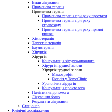
Види лікування
Променева терапія
Променева терапія
Променева терапія при раку простати
Променева терапія при раку
стравоходу
Променева терапія при раку прямої
кишки
Хіміотерапія
Таргетна терапія
Імунотерапія
Хірургія
Хірургія
Консультація хірурга-онколога
Хірургія грудної залози
Хірургія грудної залози
Мамографія
Біопсія у TomoClinic
Урологічна хірургія
Консультація проктолога
Паліативна допомога
Лікування болю
Результати лікування
Стаціонар
Клінічні дослідження