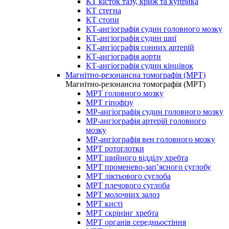
КТ кісток тазу, криж та куприка
КТ стегна
КТ стопи
КТ-ангіографія судин головного мозку
КТ-ангіографія судин шиї
КТ-ангіографія сонних артерій
КТ-ангіографія аорти
КТ-ангіографія судин кінцівок
Магнітно-резонансна томографія (МРТ)
Магнітно-резонансна томографія (МРТ)
МРТ головного мозку
МРТ гіпофізу
МР-ангіографія судин головного мозку
МР-ангіографія артерій головного
мозку
МР-ангіографія вен головного мозку
МРТ ротоглотки
МРТ шийного відділу хребта
МРТ променево-зап’ясного суглобу
МРТ ліктьового суглоба
МРТ плечового суглоба
МРТ молочних залоз
МРТ кисті
МРТ скрінінг хребта
МРТ органів середньостіння