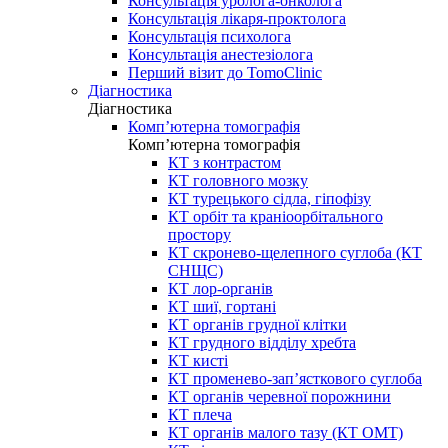
Консультація уролога-онколога
Консультація лікаря-проктолога
Консультація психолога
Консультація анестезіолога
Перший візит до TomoClinic
Діагностика
Діагностика
Комп’ютерна томографія
Комп’ютерна томографія
КТ з контрастом
КТ головного мозку
КТ турецького сідла, гіпофізу
КТ орбіт та краніоорбітального
простору
КТ скронево-щелепного суглоба (КТ
СНЩС)
КТ лор-органів
КТ шиї, гортані
КТ органів грудної клітки
КТ грудного відділу хребта
КТ кисті
КТ променево-зап’ясткового суглоба
КТ органів черевної порожнини
КТ плеча
КТ органів малого тазу (КТ ОМТ)