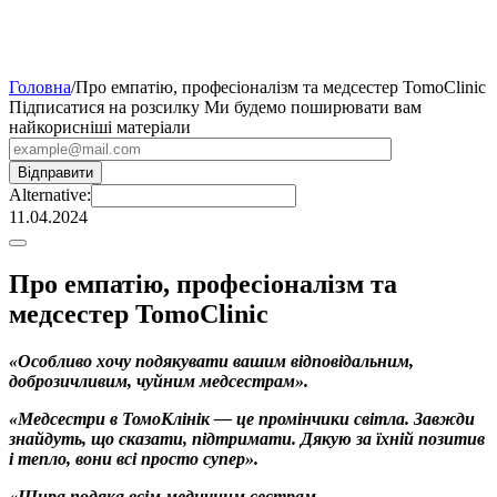
Головна
/
Про емпатію, професіоналізм та медсестер TomoClinic
Підписатися на розсилку
Ми будемо поширювати вам
найкорисніші матеріали
Alternative:
11.04.2024
Про емпатію, професіоналізм та
медсестер TomoClinic
«Особливо хочу подякувати вашим відповідальним,
доброзичливим, чуйним медсестрам».
«Медсестри в ТомоКлінік — це промінчики світла. Завжди
знайдуть, що сказати, підтримати. Дякую за їхній позитив
і тепло, вони всі просто супер».
«Щира подяка всім медичним сестрам