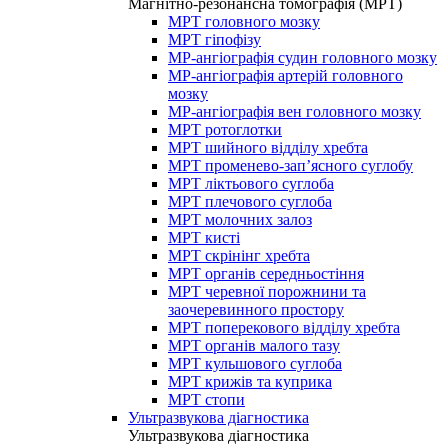
Магнітно-резонансна томографія (МРТ)
МРТ головного мозку
МРТ гіпофізу
МР-ангіографія судин головного мозку
МР-ангіографія артерій головного
мозку
МР-ангіографія вен головного мозку
МРТ ротоглотки
МРТ шийного відділу хребта
МРТ променево-зап’ясного суглобу
МРТ ліктьового суглоба
МРТ плечового суглоба
МРТ молочних залоз
МРТ кисті
МРТ скрінінг хребта
МРТ органів середньостіння
МРТ черевної порожнини та
заочеревинного простору
МРТ поперекового відділу хребта
МРТ органів малого тазу
МРТ кульшового суглоба
МРТ крижів та куприка
МРТ стопи
Ультразвукова діагностика
Ультразвукова діагностика