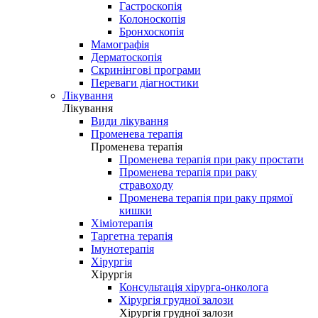
Гастроскопія
Колоноскопія
Бронхоскопія
Мамографія
Дерматоскопія
Скринінгові програми
Переваги діагностики
Лікування
Лікування
Види лікування
Променева терапія
Променева терапія
Променева терапія при раку простати
Променева терапія при раку
стравоходу
Променева терапія при раку прямої
кишки
Хіміотерапія
Таргетна терапія
Імунотерапія
Хірургія
Хірургія
Консультація хірурга-онколога
Хірургія грудної залози
Хірургія грудної залози