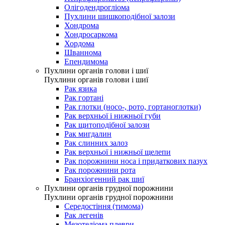
Олігодендрогліома
Пухлини шишкоподібної залози
Хондрома
Хондросаркома
Хордома
Шваннома
Епендимома
Пухлини органів голови і шиї
Пухлини органів голови і шиї
Рак язика
Рак гортані
Рак глотки (носо-, рото, гортаноглотки)
Рак верхньої і нижньої губи
Рак щитоподібної залози
Рак мигдалин
Рак слинних залоз
Рак верхньої і нижньої щелепи
Рак порожнини носа і придаткових пазух
Рак порожнини рота
Бранхіогенний рак шиї
Пухлини органів грудної порожнини
Пухлини органів грудної порожнини
Середостіння (тимома)
Рак легенів
Мезотеліома плеври