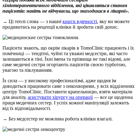
хіміотерапевтичного відділення, які цікавляться станом
пацієнтів: навіть не відчуваєш, що знаходишся в лікарні».
→ Ці теплі слова — з нашої
книги вдячності
, яку ви можете
продивитись на рецепції клініки й зробити свій допис.
Пацієнти знають, що окрім лікарів в TomoClinic працюють і їх
помічниці — тендітні, чуйні та уважні медсестри, які часто
залишаються в тіні. Їхні імена та прізвища не такі відомі, але
саме медичні сестри огортають пацієнтів своєю турботою,
увагою та піклуванням.
Їх сила — у високому професіоналізмі, адже щодня їм
доводиться працювати саме з онкохворими, у всіх відділеннях
центру TomoClinic. Поставити крапельницю, взяти матеріали
для аналізу,
асистувати хірургу на операції
— все це щоденна
праця медичних сестер. І успіх кожної маніпуляції залежить
від їх відповідальності.
→ Без медсестер не можлива робота клініки взагалі.