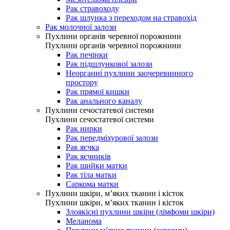
Рак стравоходу
Рак шлунка з переходом на стравохід
Рак молочної залози
Пухлини органів черевної порожнини
Пухлини органів черевної порожнини
Рак печінки
Рак підшлункової залози
Неорганні пухлини заочеревинного
простору
Рак прямої кишки
Рак анального каналу
Пухлини сечостатевої системи
Пухлини сечостатевої системи
Рак нирки
Рак передміхурової залози
Рак яєчка
Рак яєчників
Рак шийки матки
Рак тіла матки
Саркома матки
Пухлини шкіри, м’яких тканин і кісток
Пухлини шкіри, м’яких тканин і кісток
Злоякісні пухлини шкіри (лімфоми шкіри)
Меланома