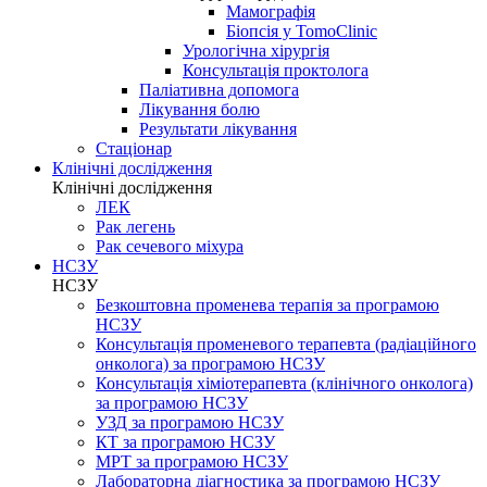
Мамографія
Біопсія у TomoClinic
Урологічна хірургія
Консультація проктолога
Паліативна допомога
Лікування болю
Результати лікування
Стаціонар
Клінічні дослідження
Клінічні дослідження
ЛЕК
Рак легень
Рак сечевого міхура
НСЗУ
НСЗУ
Безкоштовна променева терапія за програмою
НСЗУ
Консультація променевого терапевта (радіаційного
онколога) за програмою НСЗУ
Консультація хіміотерапевта (клінічного онколога)
за програмою НСЗУ
УЗД за програмою НСЗУ
КТ за програмою НСЗУ
МРТ за програмою НСЗУ
Лабораторна діагностика за програмою НСЗУ