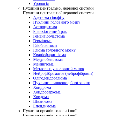
Урологія
Пухлини центральної нервової системи
Пухлини центральної нервової системи
Аденома гіпофізу
Пухлини головного мозку
Астроцитома
Бранхіогенний рак
Гемангіобластома
Гермінома
Гліобластоми
Гліома головного мозку
Краніофарингіома
Медулобластома
Менінгіома
Метастази у головний мозок
Нейрофіброматоз (нейрофіброми)
Олігодендрогліома
Пухлини шишкоподібної залози
Хондрома
Хондросаркома
Хордома
Шваннома
Епендимома
Пухлини органів голови і шиї
Пухлини органів голови і шиї