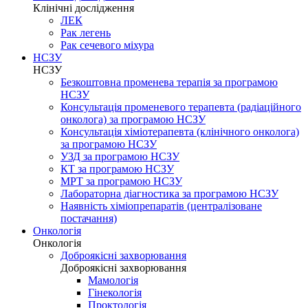
Клінічні дослідження
ЛЕК
Рак легень
Рак сечевого міхура
НСЗУ
НСЗУ
Безкоштовна променева терапія за програмою
НСЗУ
Консультація променевого терапевта (радіаційного
онколога) за програмою НСЗУ
Консультація хіміотерапевта (клінічного онколога)
за програмою НСЗУ
УЗД за програмою НСЗУ
КТ за програмою НСЗУ
МРТ за програмою НСЗУ
Лабораторна діагностика за програмою НСЗУ
Наявність хіміопрепаратів (централізоване
постачання)
Онкологія
Онкологія
Доброякісні захворювання
Доброякісні захворювання
Мамологія
Гінекологія
Проктологія