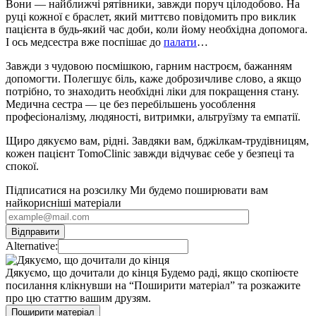
Вони — найближчі рятівники, завжди поруч цілодобово. На
руці кожної є браслет, який миттєво повідомить про виклик
пацієнта в будь-який час доби, коли йому необхідна допомога.
І ось медсестра вже поспішає до
палати
…
Завжди з чудовою посмішкою, гарним настроєм, бажанням
допомогти. Полегшує біль, каже доброзичливе слово, а якщо
потрібно, то знаходить необхідні ліки для покращення стану.
Медична сестра — це без перебільшень уособлення
професіоналізму, людяності, витримки, альтруїзму та емпатії.
Щиро дякуємо вам, рідні. Завдяки вам, бджілкам-трудівницям,
кожен пацієнт TomoClinic завжди відчуває себе у безпеці та
спокої.
Підписатися на розсилку
Ми будемо поширювати вам
найкорисніші матеріали
Alternative:
Дякуємо, що дочитали до кінця
Будемо раді, якщо скопіюєте
посилання клікнувши на “Поширити матеріал” та розкажите
про цю статтю вашим друзям.
Поширити матеріал