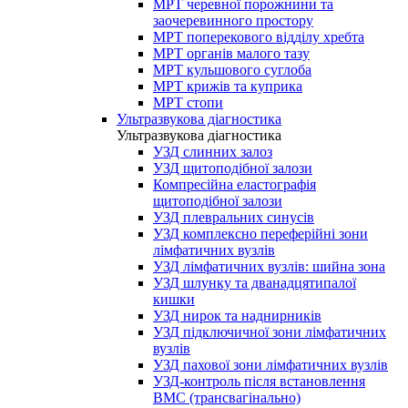
МРТ черевної порожнини та
заочеревинного простору
МРТ поперекового відділу хребта
МРТ органів малого тазу
МРТ кульшового суглоба
МРТ крижів та куприка
МРТ стопи
Ультразвукова діагностика
Ультразвукова діагностика
УЗД слинних залоз
УЗД щитоподібної залози
Компресійна еластографія
щитоподібної залози
УЗД плевральних синусів
УЗД комплексно переферійні зони
лімфатичних вузлів
УЗД лімфатичних вузлів: шийна зона
УЗД шлунку та дванадцятипалої
кишки
УЗД нирок та наднирників
УЗД підключичної зони лімфатичних
вузлів
УЗД пахової зони лімфатичних вузлів
УЗД-контроль після встановлення
ВМС (трансвагінально)