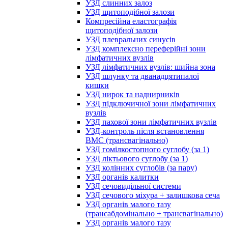
УЗД слинних залоз
УЗД щитоподібної залози
Компресійна еластографія
щитоподібної залози
УЗД плевральних синусів
УЗД комплексно переферійні зони
лімфатичних вузлів
УЗД лімфатичних вузлів: шийна зона
УЗД шлунку та дванадцятипалої
кишки
УЗД нирок та наднирників
УЗД підключичної зони лімфатичних
вузлів
УЗД пахової зони лімфатичних вузлів
УЗД-контроль після встановлення
ВМС (трансвагінально)
УЗД гомілкостопного суглобу (за 1)
УЗД ліктьового суглобу (за 1)
УЗД колінних суглобів (за пару)
УЗД органів калитки
УЗД сечовидільної системи
УЗД сечового міхура + залишкова сеча
УЗД органів малого тазу
(трансабдомінально + трансвагінально)
УЗД органів малого тазу