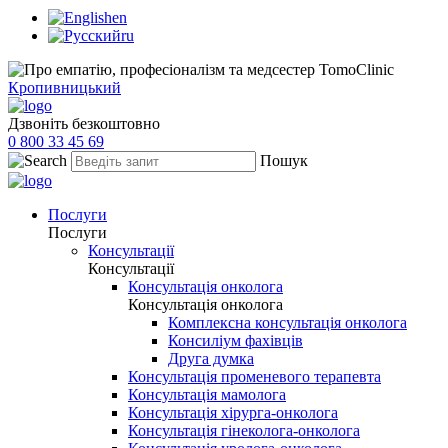
en
ru
Кропивницький
Дзвоніть безкоштовно
0 800 33 45 69
Пошук
Послуги
Послуги
Консультації
Консультації
Консультація онколога
Консультація онколога
Комплексна консультація онколога
Консиліум фахівців
Друга думка
Консультація променевого терапевта
Консультація мамолога
Консультація хірурга-онколога
Консультація гінеколога-онколога