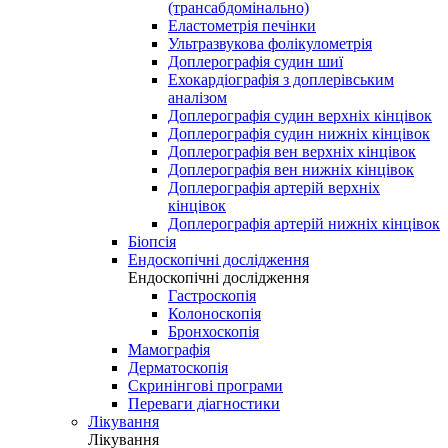
(трансабдомінально)
Еластометрія печінки
Ультразвукова фолікулометрія
Доплерографія судин шиї
Ехокардіографія з доплерівським
аналізом
Доплерографія судин верхніх кінцівок
Доплерографія судин нижніх кінцівок
Доплерографія вен верхніх кінцівок
Доплерографія вен нижніх кінцівок
Доплерографія артерій верхніх
кінцівок
Доплерографія артерій нижніх кінцівок
Біопсія
Ендоскопічні дослідження
Ендоскопічні дослідження
Гастроскопія
Колоноскопія
Бронхоскопія
Мамографія
Дерматоскопія
Скринінгові програми
Переваги діагностики
Лікування
Лікування