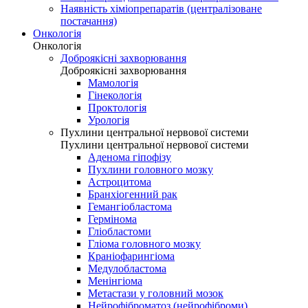
Наявність хіміопрепаратів (централізоване
постачання)
Онкологія
Онкологія
Доброякісні захворювання
Доброякісні захворювання
Мамологія
Гінекологія
Проктологія
Урологія
Пухлини центральної нервової системи
Пухлини центральної нервової системи
Аденома гіпофізу
Пухлини головного мозку
Астроцитома
Бранхіогенний рак
Гемангіобластома
Гермінома
Гліобластоми
Гліома головного мозку
Краніофарингіома
Медулобластома
Менінгіома
Метастази у головний мозок
Нейрофіброматоз (нейрофіброми)