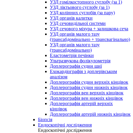
УЗД гомілкостопного суглобу (за 1)
УЗД ліктьового суглобу (за 1)
УЗД колінних суглобів (за пару)
УЗД органів калитки
УЗД сечовидільної системи
УЗД сечового міхура + залишкова сеча
УЗД органів малого тазу
(трансабдомінально + трансвагінально)
УЗД органів малого тазу
(трансабдомінально)
Еластометрія печінки
Ультразвукова фолікулометрія
Доплерографія судин шиї
Ехокардіографія з доплерівським
аналізом
Доплерографія судин верхніх кінцівок
Доплерографія судин нижніх кінцівок
Доплерографія вен верхніх кінцівок
Доплерографія вен нижніх кінцівок
Доплерографія артерій верхніх
кінцівок
Доплерографія артерій нижніх кінцівок
Біопсія
Ендоскопічні дослідження
Ендоскопічні дослідження