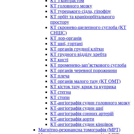
КТ з контрастом
КТ головного мозку
КТ турецького сідла, гіпофізу
КТ орбіт та краніоорбітального
простору
КТ скронево-щелепного суглоба (КТ
СНЩС)
КТ лор-органів
КТ шиї, гортані
КТ органів грудної клітки
КТ грудного відділу хребта
КТ кисті
КТ променево-зап’ясткового суглоба
КТ органів черевної порожнини
КТ плеча
КТ органів малого тазу (КТ ОМТ)
КТ кісток тазу, криж та куприка
КТ стегна
КТ стопи
КТ-ангіографія судин головного мозку
КТ-ангіографія судин шиї
КТ-ангіографія сонних артерій
КТ-ангіографія аорти
КТ-ангіографія судин кінцівок
Магнітно-резонансна томографія (МРТ)