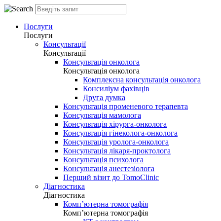
Послуги
Послуги
Консультації
Консультації
Консультація онколога
Консультація онколога
Комплексна консультація онколога
Консиліум фахівців
Друга думка
Консультація променевого терапевта
Консультація мамолога
Консультація хірурга-онколога
Консультація гінеколога-онколога
Консультація уролога-онколога
Консультація лікаря-проктолога
Консультація психолога
Консультація анестезіолога
Перший візит до TomoClinic
Діагностика
Діагностика
Комп’ютерна томографія
Комп’ютерна томографія