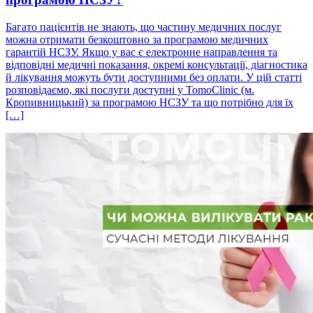
Багато пацієнтів не знають, що частину медичних послуг
можна отримати безкоштовно за програмою медичних
гарантій НСЗУ. Якщо у вас є електронне направлення та
відповідні медичні показання, окремі консультації, діагностика
й лікування можуть бути доступними без оплати. У цій статті
розповідаємо, які послуги доступні у TomoClinic (м.
Кропивницький) за програмою НСЗУ та що потрібно для їх
[…]