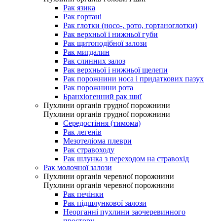
Рак язика
Рак гортані
Рак глотки (носо-, рото, гортаноглотки)
Рак верхньої і нижньої губи
Рак щитоподібної залози
Рак мигдалин
Рак слинних залоз
Рак верхньої і нижньої щелепи
Рак порожнини носа і придаткових пазух
Рак порожнини рота
Бранхіогенний рак шиї
Пухлини органів грудної порожнини
Пухлини органів грудної порожнини
Середостіння (тимома)
Рак легенів
Мезотеліома плеври
Рак стравоходу
Рак шлунка з переходом на стравохід
Рак молочної залози
Пухлини органів черевної порожнини
Пухлини органів черевної порожнини
Рак печінки
Рак підшлункової залози
Неорганні пухлини заочеревинного
простору