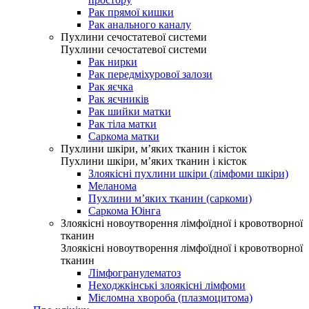
Рак прямої кишки
Рак анального каналу
Пухлини сечостатевої системи
Пухлини сечостатевої системи
Рак нирки
Рак передміхурової залози
Рак яєчка
Рак яєчників
Рак шийки матки
Рак тіла матки
Саркома матки
Пухлини шкіри, м’яких тканин і кісток
Пухлини шкіри, м’яких тканин і кісток
Злоякісні пухлини шкіри (лімфоми шкіри)
Меланома
Пухлини м’яких тканин (саркоми)
Саркома Юінга
Злоякісні новоутворення лімфоїдної і кровотворної
тканин
Злоякісні новоутворення лімфоїдної і кровотворної
тканин
Лімфогранулематоз
Неходжкінські злоякісні лімфоми
Мієломна хвороба (плазмоцитома)