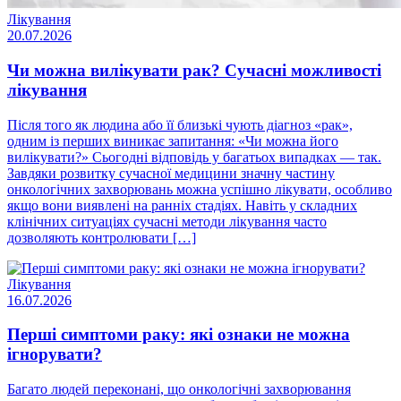
Лікування
20.07.2026
Чи можна вилікувати рак? Сучасні можливості
лікування
Після того як людина або її близькі чують діагноз «рак»,
одним із перших виникає запитання: «Чи можна його
вилікувати?» Сьогодні відповідь у багатьох випадках — так.
Завдяки розвитку сучасної медицини значну частину
онкологічних захворювань можна успішно лікувати, особливо
якщо вони виявлені на ранніх стадіях. Навіть у складних
клінічних ситуаціях сучасні методи лікування часто
дозволяють контролювати […]
Лікування
16.07.2026
Перші симптоми раку: які ознаки не можна
ігнорувати?
Багато людей переконані, що онкологічні захворювання