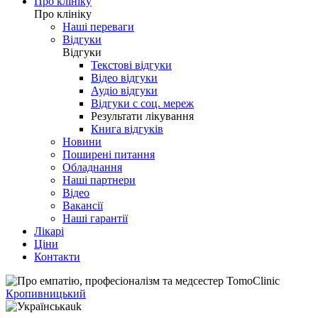
Про клініку
Про клініку
Наші переваги
Відгуки
Відгуки
Текстові відгуки
Відео відгуки
Аудіо відгуки
Відгуки с соц. мереж
Результати лікування
Книга відгуків
Новини
Поширені питання
Обладнання
Наші партнери
Відео
Вакансії
Наші гарантії
Лікарі
Ціни
Контакти
Кропивницький
uk