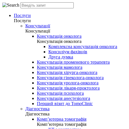
Послуги
Послуги
Консультації
Консультації
Консультація онколога
Консультація онколога
Комплексна консультація онколога
Консиліум фахівців
Друга думка
Консультація променевого терапевта
Консультація мамолога
Консультація хірурга-онколога
Консультація гінеколога-онколога
Консультація уролога-онколога
Консультація лікаря-проктолога
Консультація психолога
Консультація анестезіолога
Перший візит до TomoClinic
Діагностика
Діагностика
Комп’ютерна томографія
Комп’ютерна томографія