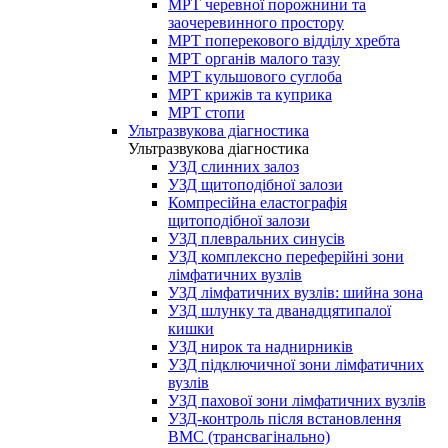
МРТ черевної порожнини та
заочеревинного простору
МРТ поперекового відділу хребта
МРТ органів малого тазу
МРТ кульшового суглоба
МРТ крижів та куприка
МРТ стопи
Ультразвукова діагностика
Ультразвукова діагностика
УЗД слинних залоз
УЗД щитоподібної залози
Компресійна еластографія
щитоподібної залози
УЗД плевральних синусів
УЗД комплексно переферійні зони
лімфатичних вузлів
УЗД лімфатичних вузлів: шийна зона
УЗД шлунку та дванадцятипалої
кишки
УЗД нирок та наднирників
УЗД підключичної зони лімфатичних
вузлів
УЗД пахової зони лімфатичних вузлів
УЗД-контроль після встановлення
ВМС (трансвагінально)