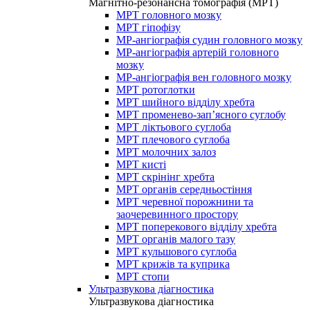
Магнітно-резонансна томографія (МРТ)
МРТ головного мозку
МРТ гіпофізу
МР-ангіографія судин головного мозку
МР-ангіографія артерій головного
мозку
МР-ангіографія вен головного мозку
МРТ ротоглотки
МРТ шийного відділу хребта
МРТ променево-зап’ясного суглобу
МРТ ліктьового суглоба
МРТ плечового суглоба
МРТ молочних залоз
МРТ кисті
МРТ скрінінг хребта
МРТ органів середньостіння
МРТ черевної порожнини та
заочеревинного простору
МРТ поперекового відділу хребта
МРТ органів малого тазу
МРТ кульшового суглоба
МРТ крижів та куприка
МРТ стопи
Ультразвукова діагностика
Ультразвукова діагностика