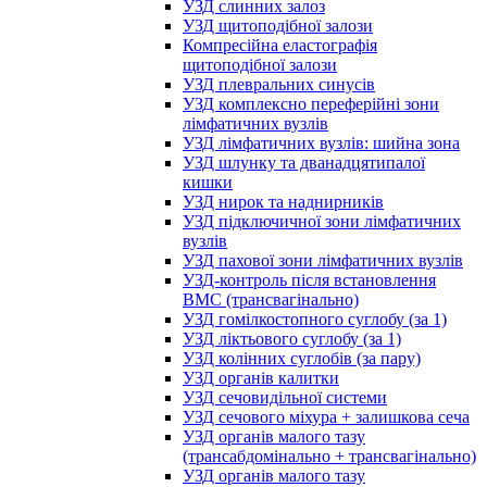
УЗД слинних залоз
УЗД щитоподібної залози
Компресійна еластографія
щитоподібної залози
УЗД плевральних синусів
УЗД комплексно переферійні зони
лімфатичних вузлів
УЗД лімфатичних вузлів: шийна зона
УЗД шлунку та дванадцятипалої
кишки
УЗД нирок та наднирників
УЗД підключичної зони лімфатичних
вузлів
УЗД пахової зони лімфатичних вузлів
УЗД-контроль після встановлення
ВМС (трансвагінально)
УЗД гомілкостопного суглобу (за 1)
УЗД ліктьового суглобу (за 1)
УЗД колінних суглобів (за пару)
УЗД органів калитки
УЗД сечовидільної системи
УЗД сечового міхура + залишкова сеча
УЗД органів малого тазу
(трансабдомінально + трансвагінально)
УЗД органів малого тазу