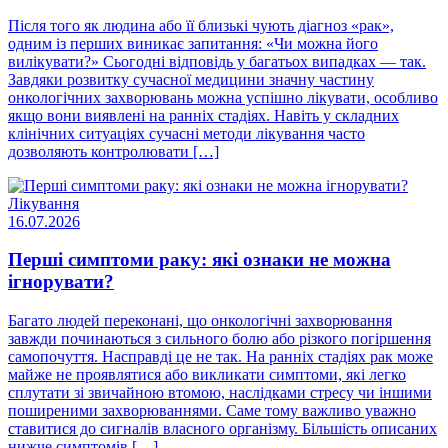
Після того як людина або її близькі чують діагноз «рак»,
одним із перших виникає запитання: «Чи можна його
вилікувати?» Сьогодні відповідь у багатьох випадках — так.
Завдяки розвитку сучасної медицини значну частину
онкологічних захворювань можна успішно лікувати, особливо
якщо вони виявлені на ранніх стадіях. Навіть у складних
клінічних ситуаціях сучасні методи лікування часто
дозволяють контролювати […]
Лікування
16.07.2026
Перші симптоми раку: які ознаки не можна
ігнорувати?
Багато людей переконані, що онкологічні захворювання
завжди починаються з сильного болю або різкого погіршення
самопочуття. Насправді це не так. На ранніх стадіях рак може
майже не проявлятися або викликати симптоми, які легко
сплутати зі звичайною втомою, наслідками стресу чи іншими
поширеними захворюваннями. Саме тому важливо уважно
ставитися до сигналів власного організму. Більшість описаних
нижче симптомів […]