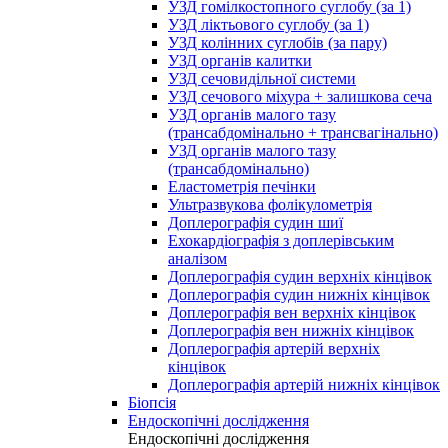
УЗД гомілкостопного суглобу (за 1)
УЗД ліктьового суглобу (за 1)
УЗД колінних суглобів (за пару)
УЗД органів калитки
УЗД сечовидільної системи
УЗД сечового міхура + залишкова сеча
УЗД органів малого тазу
(трансабдомінально + трансвагінально)
УЗД органів малого тазу
(трансабдомінально)
Еластометрія печінки
Ультразвукова фолікулометрія
Доплерографія судин шиї
Ехокардіографія з доплерівським
аналізом
Доплерографія судин верхніх кінцівок
Доплерографія судин нижніх кінцівок
Доплерографія вен верхніх кінцівок
Доплерографія вен нижніх кінцівок
Доплерографія артерій верхніх
кінцівок
Доплерографія артерій нижніх кінцівок
Біопсія
Ендоскопічні дослідження
Ендоскопічні дослідження