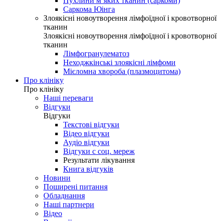
Пухлини м’яких тканин (саркоми)
Саркома Юінга
Злоякісні новоутворення лімфоїдної і кровотворної
тканин
Злоякісні новоутворення лімфоїдної і кровотворної
тканин
Лімфогранулематоз
Неходжкінські злоякісні лімфоми
Мієломна хвороба (плазмоцитома)
Про клініку
Про клініку
Наші переваги
Відгуки
Відгуки
Текстові відгуки
Відео відгуки
Аудіо відгуки
Відгуки с соц. мереж
Результати лікування
Книга відгуків
Новини
Поширені питання
Обладнання
Наші партнери
Відео