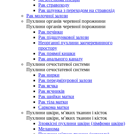
Рак стравоходу
Рак шлунка з переходом на стравохід
Рак молочної залози
Пухлини органів черевної порожнини
Пухлини органів черевної порожнини
Рак печінки
Рак підшлункової залози
Неорганні пухлини заочеревинного
простору
Рак прямої кишки
Рак анального каналу
Пухлини сечостатевої системи
Пухлини сечостатевої системи
Рак нирки
Рак передміхурової залози
Рак яєчка
Рак яєчників
Рак шийки матки
Рак тіла матки
Саркома матки
Пухлини шкіри, м’яких тканин і кісток
Пухлини шкіри, м’яких тканин і кісток
Злоякісні пухлини шкіри (лімфоми шкіри)
Меланома