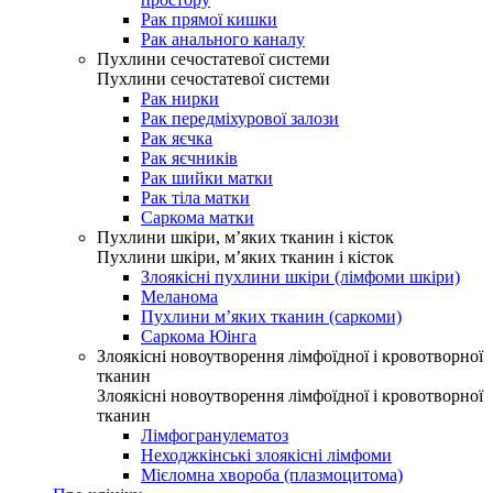
Рак прямої кишки
Рак анального каналу
Пухлини сечостатевої системи
Пухлини сечостатевої системи
Рак нирки
Рак передміхурової залози
Рак яєчка
Рак яєчників
Рак шийки матки
Рак тіла матки
Саркома матки
Пухлини шкіри, м’яких тканин і кісток
Пухлини шкіри, м’яких тканин і кісток
Злоякісні пухлини шкіри (лімфоми шкіри)
Меланома
Пухлини м’яких тканин (саркоми)
Саркома Юінга
Злоякісні новоутворення лімфоїдної і кровотворної
тканин
Злоякісні новоутворення лімфоїдної і кровотворної
тканин
Лімфогранулематоз
Неходжкінські злоякісні лімфоми
Мієломна хвороба (плазмоцитома)