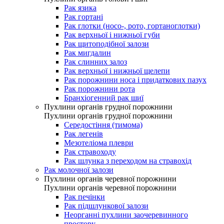
Рак язика
Рак гортані
Рак глотки (носо-, рото, гортаноглотки)
Рак верхньої і нижньої губи
Рак щитоподібної залози
Рак мигдалин
Рак слинних залоз
Рак верхньої і нижньої щелепи
Рак порожнини носа і придаткових пазух
Рак порожнини рота
Бранхіогенний рак шиї
Пухлини органів грудної порожнини
Пухлини органів грудної порожнини
Середостіння (тимома)
Рак легенів
Мезотеліома плеври
Рак стравоходу
Рак шлунка з переходом на стравохід
Рак молочної залози
Пухлини органів черевної порожнини
Пухлини органів черевної порожнини
Рак печінки
Рак підшлункової залози
Неорганні пухлини заочеревинного
простору