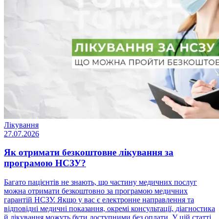
Лікування
27.07.2026
Як отримати безкоштовне лікування за
програмою НСЗУ?
Багато пацієнтів не знають, що частину медичних послуг
можна отримати безкоштовно за програмою медичних
гарантій НСЗУ. Якщо у вас є електронне направлення та
відповідні медичні показання, окремі консультації, діагностика
й лікування можуть бути доступними без оплати. У цій статті