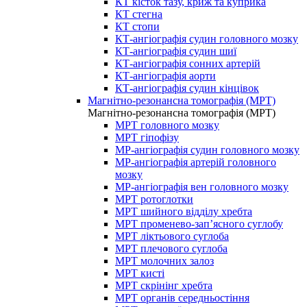
КТ кісток тазу, криж та куприка
КТ стегна
КТ стопи
КТ-ангіографія судин головного мозку
КТ-ангіографія судин шиї
КТ-ангіографія сонних артерій
КТ-ангіографія аорти
КТ-ангіографія судин кінцівок
Магнітно-резонансна томографія (МРТ)
Магнітно-резонансна томографія (МРТ)
МРТ головного мозку
МРТ гіпофізу
МР-ангіографія судин головного мозку
МР-ангіографія артерій головного
мозку
МР-ангіографія вен головного мозку
МРТ ротоглотки
МРТ шийного відділу хребта
МРТ променево-зап’ясного суглобу
МРТ ліктьового суглоба
МРТ плечового суглоба
МРТ молочних залоз
МРТ кисті
МРТ скрінінг хребта
МРТ органів середньостіння