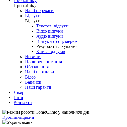
Про клініку
Про клініку
Наші переваги
Відгуки
Відгуки
Текстові відгуки
Відео відгуки
Аудіо відгуки
Відгуки с соц. мереж
Результати лікування
Книга відгуків
Новини
Поширені питання
Обладнання
Наші партнери
Відео
Вакансії
Наші гарантії
Лікарі
Ціни
Контакти
Кропивницький
uk