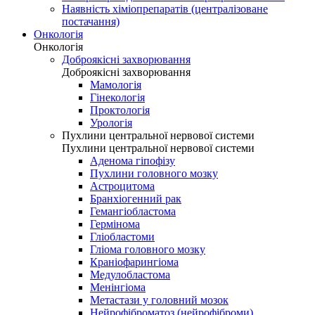
Наявність хіміопрепаратів (централізоване
постачання)
Онкологія
Онкологія
Доброякісні захворювання
Доброякісні захворювання
Мамологія
Гінекологія
Проктологія
Урологія
Пухлини центральної нервової системи
Пухлини центральної нервової системи
Аденома гіпофізу
Пухлини головного мозку
Астроцитома
Бранхіогенний рак
Гемангіобластома
Гермінома
Гліобластоми
Гліома головного мозку
Краніофарингіома
Медулобластома
Менінгіома
Метастази у головний мозок
Нейрофіброматоз (нейрофіброми)