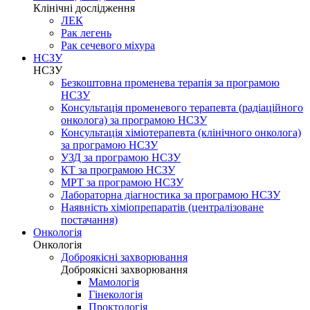
Клінічні дослідження
ЛЕК
Рак легень
Рак сечевого міхура
НСЗУ
НСЗУ
Безкоштовна променева терапія за програмою
НСЗУ
Консультація променевого терапевта (радіаційного
онколога) за програмою НСЗУ
Консультація хіміотерапевта (клінічного онколога)
за програмою НСЗУ
УЗД за програмою НСЗУ
КТ за програмою НСЗУ
МРТ за програмою НСЗУ
Лабораторна діагностика за програмою НСЗУ
Наявність хіміопрепаратів (централізоване
постачання)
Онкологія
Онкологія
Доброякісні захворювання
Доброякісні захворювання
Мамологія
Гінекологія
Проктологія