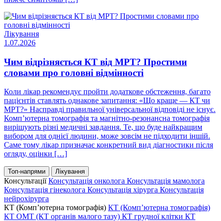
Лікування
1.07.2026
Чим відрізняється КТ від МРТ? Простими
словами про головні відмінності
Коли лікар рекомендує пройти додаткове обстеження, багато
пацієнтів ставлять однакове запитання: «Що краще — КТ чи
МРТ?» Насправді правильної універсальної відповіді не існує.
Комп’ютерна томографія та магнітно-резонансна томографія
вирішують різні медичні завдання. Те, що буде найкращим
вибором для однієї людини, може зовсім не підходити іншій.
Саме тому лікар призначає конкретний вид діагностики після
огляду, оцінки […]
Топ-напрями
Лікування
Консультації
Консультація онколога
Консультація мамолога
Консультація гінеколога
Консультація хірурга
Консультація
нейрохірурга
КТ (Комп’ютерна томографія)
КТ (Комп’ютерна томографія)
КТ ОМТ (КТ органів малого тазу)
КТ грудної клітки
КТ