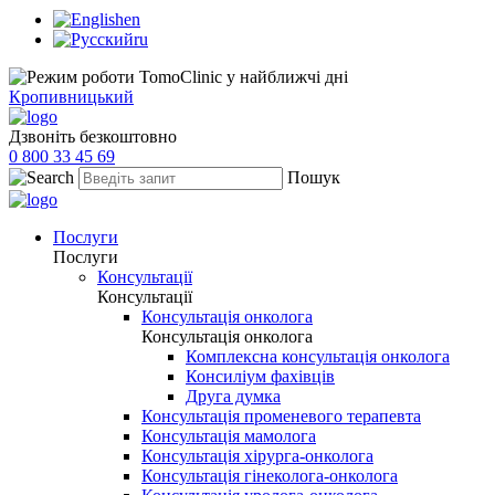
en
ru
Кропивницький
Дзвоніть безкоштовно
0 800 33 45 69
Пошук
Послуги
Послуги
Консультації
Консультації
Консультація онколога
Консультація онколога
Комплексна консультація онколога
Консиліум фахівців
Друга думка
Консультація променевого терапевта
Консультація мамолога
Консультація хірурга-онколога
Консультація гінеколога-онколога