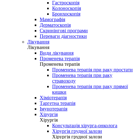
Гастроскопія
Колоноскопія
Бронхоскопія
Мамографія
Дерматоскопія
Скринінгові програми
Переваги діагностики
Лікування
Лікування
Види лікування
Променева терапія
Променева терапія
Променева терапія при раку простати
Променева терапія при раку
стравоходу
Променева терапія при раку прямої
кишки
Хіміотерапія
Таргетна терапія
Імунотерапія
Хірургія
Хірургія
Консультація хірурга-онколога
Хірургія грудної залози
Хірургія грудної залози