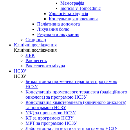
Мамографія
Біопсія у TomoClinic
Урологічна хірургія
Консультація проктолога
Паліативна допомога
Лікування болю
Результати лікування
Стаціонар
Клінічні дослідження
Клінічні дослідження
ЛЕК
Рак легень
Рак сечевого міхура
НСЗУ
НСЗУ
Безкоштовна променева терапія за програмою
НСЗУ
Консультація променевого терапевта (радіаційного
онколога) за програмою НСЗУ
Консультація хіміотерапевта (клінічного онколога)
за програмою НСЗУ
УЗД за програмою НСЗУ
КТ за програмою НСЗУ
МРТ за програмою НСЗУ
Лабораторна діагностика за програмою НСЗУ