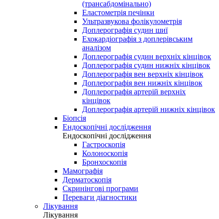
(трансабдомінально)
Еластометрія печінки
Ультразвукова фолікулометрія
Доплерографія судин шиї
Ехокардіографія з доплерівським
аналізом
Доплерографія судин верхніх кінцівок
Доплерографія судин нижніх кінцівок
Доплерографія вен верхніх кінцівок
Доплерографія вен нижніх кінцівок
Доплерографія артерій верхніх
кінцівок
Доплерографія артерій нижніх кінцівок
Біопсія
Ендоскопічні дослідження
Ендоскопічні дослідження
Гастроскопія
Колоноскопія
Бронхоскопія
Мамографія
Дерматоскопія
Скринінгові програми
Переваги діагностики
Лікування
Лікування