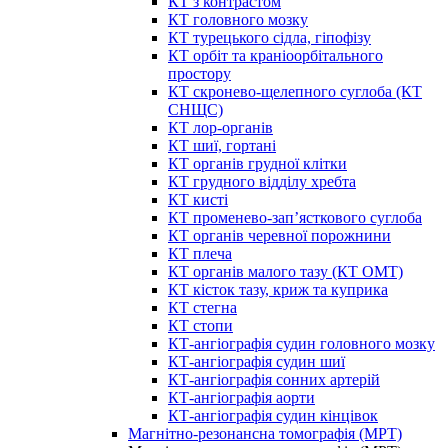
КТ з контрастом
КТ головного мозку
КТ турецького сідла, гіпофізу
КТ орбіт та краніоорбітального
простору
КТ скронево-щелепного суглоба (КТ
СНЩС)
КТ лор-органів
КТ шиї, гортані
КТ органів грудної клітки
КТ грудного відділу хребта
КТ кисті
КТ променево-зап’ясткового суглоба
КТ органів черевної порожнини
КТ плеча
КТ органів малого тазу (КТ ОМТ)
КТ кісток тазу, криж та куприка
КТ стегна
КТ стопи
КТ-ангіографія судин головного мозку
КТ-ангіографія судин шиї
КТ-ангіографія сонних артерій
КТ-ангіографія аорти
КТ-ангіографія судин кінцівок
Магнітно-резонансна томографія (МРТ)