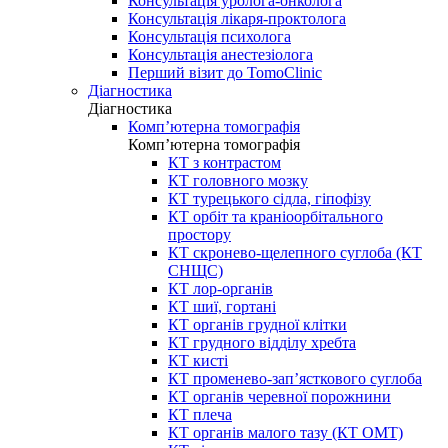
Консультація уролога-онколога
Консультація лікаря-проктолога
Консультація психолога
Консультація анестезіолога
Перший візит до TomoClinic
Діагностика
Діагностика
Комп’ютерна томографія
Комп’ютерна томографія
КТ з контрастом
КТ головного мозку
КТ турецького сідла, гіпофізу
КТ орбіт та краніоорбітального
простору
КТ скронево-щелепного суглоба (КТ
СНЩС)
КТ лор-органів
КТ шиї, гортані
КТ органів грудної клітки
КТ грудного відділу хребта
КТ кисті
КТ променево-зап’ясткового суглоба
КТ органів черевної порожнини
КТ плеча
КТ органів малого тазу (КТ ОМТ)