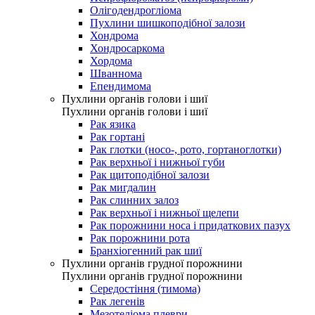
Олігодендрогліома
Пухлини шишкоподібної залози
Хондрома
Хондросаркома
Хордома
Шваннома
Епендимома
Пухлини органів голови і шиї
Пухлини органів голови і шиї
Рак язика
Рак гортані
Рак глотки (носо-, рото, гортаноглотки)
Рак верхньої і нижньої губи
Рак щитоподібної залози
Рак мигдалин
Рак слинних залоз
Рак верхньої і нижньої щелепи
Рак порожнини носа і придаткових пазух
Рак порожнини рота
Бранхіогенний рак шиї
Пухлини органів грудної порожнини
Пухлини органів грудної порожнини
Середостіння (тимома)
Рак легенів
Мезотеліома плеври