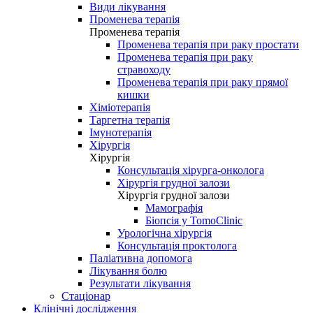
Види лікування
Променева терапія
Променева терапія
Променева терапія при раку простати
Променева терапія при раку
стравоходу
Променева терапія при раку прямої
кишки
Хіміотерапія
Таргетна терапія
Імунотерапія
Хірургія
Хірургія
Консультація хірурга-онколога
Хірургія грудної залози
Хірургія грудної залози
Мамографія
Біопсія у TomoClinic
Урологічна хірургія
Консультація проктолога
Паліативна допомога
Лікування болю
Результати лікування
Стаціонар
Клінічні дослідження