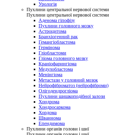
Урологія
Пухлини центральної нервової системи
Пухлини центральної нервової системи
Аденома гіпофізу
Пухлини головного мозку
Астроцитома
Бранхіогенний рак
Гемангіобластома
Гермінома
Гліобластоми
Гліома головного мозку
Краніофарингіома
Медулобластома
Менінгіома
Метастази у головний мозок
Нейрофіброматоз (нейрофіброми)
Олігодендрогліома
Пухлини шишкоподібної залози
Хондрома
Хондросаркома
Хордома
Шваннома
Епендимома
Пухлини органів голови і шиї
Пухлини органів голови і шиї