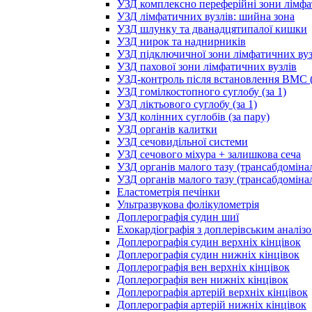
УЗД комплексно переферійні зони лімфа
УЗД лімфатичних вузлів: шийна зона
УЗД шлунку та дванадцятипалої кишки
УЗД нирок та наднирників
УЗД підключичної зони лімфатичних вуз
УЗД пахової зони лімфатичних вузлів
УЗД-контроль після встановлення ВМС (
УЗД гомілкостопного суглобу (за 1)
УЗД ліктьового суглобу (за 1)
УЗД колінних суглобів (за пару)
УЗД органів калитки
УЗД сечовидільної системи
УЗД сечового міхура + залишкова сеча
УЗД органів малого тазу (трансабдоміна
УЗД органів малого тазу (трансабдоміна
Еластометрія печінки
Ультразвукова фолікулометрія
Доплерографія судин шиї
Ехокардіографія з доплерівським аналіз
Доплерографія судин верхніх кінцівок
Доплерографія судин нижніх кінцівок
Доплерографія вен верхніх кінцівок
Доплерографія вен нижніх кінцівок
Доплерографія артерій верхніх кінцівок
Доплерографія артерій нижніх кінцівок