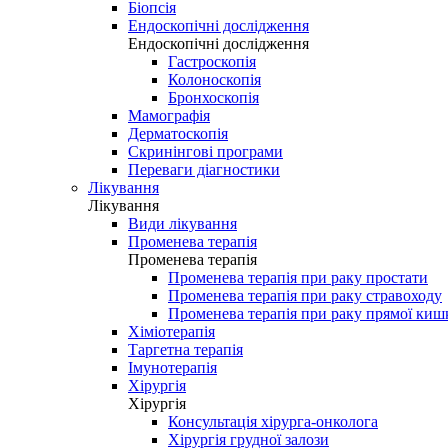
Біопсія
Ендоскопічні дослідження
Ендоскопічні дослідження
Гастроскопія
Колоноскопія
Бронхоскопія
Мамографія
Дерматоскопія
Скринінгові програми
Переваги діагностики
Лікування
Лікування
Види лікування
Променева терапія
Променева терапія
Променева терапія при раку простати
Променева терапія при раку стравоходу
Променева терапія при раку прямої киш
Хіміотерапія
Таргетна терапія
Імунотерапія
Хірургія
Хірургія
Консультація хірурга-онколога
Хірургія грудної залози