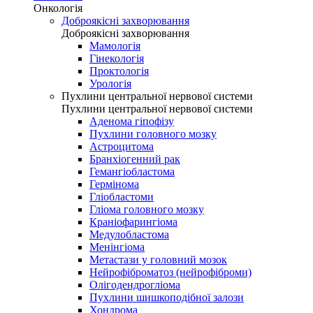
Онкологія
Доброякісні захворювання
Доброякісні захворювання
Мамологія
Гінекологія
Проктологія
Урологія
Пухлини центральної нервової системи
Пухлини центральної нервової системи
Аденома гіпофізу
Пухлини головного мозку
Астроцитома
Бранхіогенний рак
Гемангіобластома
Гермінома
Гліобластоми
Гліома головного мозку
Краніофарингіома
Медулобластома
Менінгіома
Метастази у головний мозок
Нейрофіброматоз (нейрофіброми)
Олігодендрогліома
Пухлини шишкоподібної залози
Хондрома