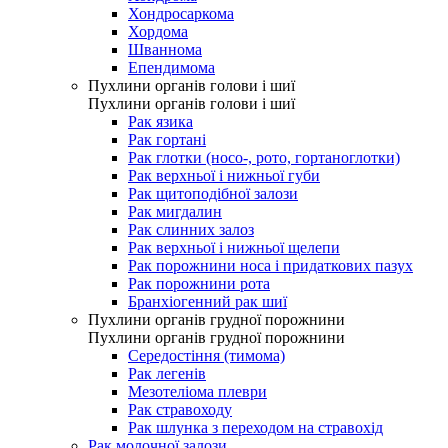
Хондросаркома
Хордома
Шваннома
Епендимома
Пухлини органів голови і шиї
Пухлини органів голови і шиї
Рак язика
Рак гортані
Рак глотки (носо-, рото, гортаноглотки)
Рак верхньої і нижньої губи
Рак щитоподібної залози
Рак мигдалин
Рак слинних залоз
Рак верхньої і нижньої щелепи
Рак порожнини носа і придаткових пазух
Рак порожнини рота
Бранхіогенний рак шиї
Пухлини органів грудної порожнини
Пухлини органів грудної порожнини
Середостіння (тимома)
Рак легенів
Мезотеліома плеври
Рак стравоходу
Рак шлунка з переходом на стравохід
Рак молочної залози