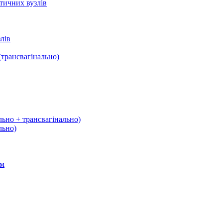
тичних вузлів
лів
трансвагінально)
льно + трансвагінально)
льно)
ом