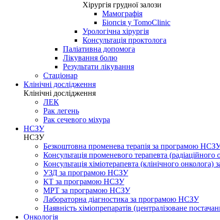
Хірургія грудної залози
Мамографія
Біопсія у TomoClinic
Урологічна хірургія
Консультація проктолога
Паліативна допомога
Лікування болю
Результати лікування
Стаціонар
Клінічні дослідження
Клінічні дослідження
ЛЕК
Рак легень
Рак сечевого міхура
НСЗУ
НСЗУ
Безкоштовна променева терапія за програмою НСЗ
Консультація променевого терапевта (радіаційного
Консультація хіміотерапевта (клінічного онколога)
УЗД за програмою НСЗУ
КТ за програмою НСЗУ
МРТ за програмою НСЗУ
Лабораторна діагностика за програмою НСЗУ
Наявність хіміопрепаратів (централізоване постачан
Онкологія