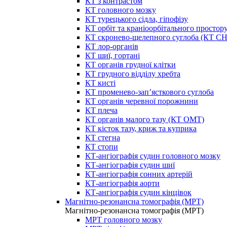
КТ з контрастом
КТ головного мозку
КТ турецького сідла, гіпофізу
КТ орбіт та краніоорбітального простор
КТ скронево-щелепного суглоба (КТ 
КТ лор-органів
КТ шиї, гортані
КТ органів грудної клітки
КТ грудного відділу хребта
КТ кисті
КТ променево-зап’ясткового суглоба
КТ органів черевної порожнини
КТ плеча
КТ органів малого тазу (КТ ОМТ)
КТ кісток тазу, криж та куприка
КТ стегна
КТ стопи
КТ-ангіографія судин головного мозку
КТ-ангіографія судин шиї
КТ-ангіографія сонних артерій
КТ-ангіографія аорти
КТ-ангіографія судин кінцівок
Магнітно-резонансна томографія (МРТ)
Магнітно-резонансна томографія (МРТ)
МРТ головного мозку