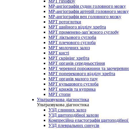
МРТ гіпофізу
МР-ангіографія судин головного мозку
МР-ангіографія артерій головного мозку
МР-ангіографія вен головного мозку
МРТ ротоглотки
МРТ шийного відділу хребта
МРТ променево-зап’ясного суглобу
МРТ ліктьового суглоба
МРТ плечового суглоба
МРТ молочних залоз
МРТ кисті
МРТ скрінінг хребта
МРТ органів середньостіння
МРТ черевної порожнини та заочеревин
МРТ поперекового відділу хребта
МРТ органів малого тазу
МРТ кульшового суглоба
МРТ крижів та куприка
МРТ стопи
Ультразвукова діагностика
Ультразвукова діагностика
УЗД слинних залоз
УЗД щитоподібної залози
Компресійна еластографія щитоподібної
УЗД плевральних синусів