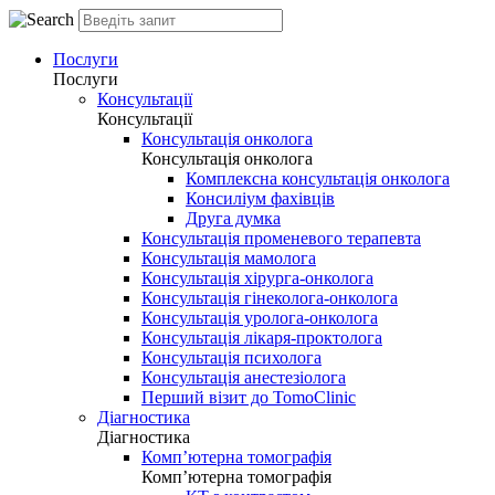
Послуги
Послуги
Консультації
Консультації
Консультація онколога
Консультація онколога
Комплексна консультація онколога
Консиліум фахівців
Друга думка
Консультація променевого терапевта
Консультація мамолога
Консультація хірурга-онколога
Консультація гінеколога-онколога
Консультація уролога-онколога
Консультація лікаря-проктолога
Консультація психолога
Консультація анестезіолога
Перший візит до TomoClinic
Діагностика
Діагностика
Комп’ютерна томографія
Комп’ютерна томографія