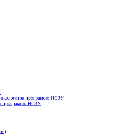
У
 онколога) за програмою НСЗУ
 за програмою НСЗУ
ня)