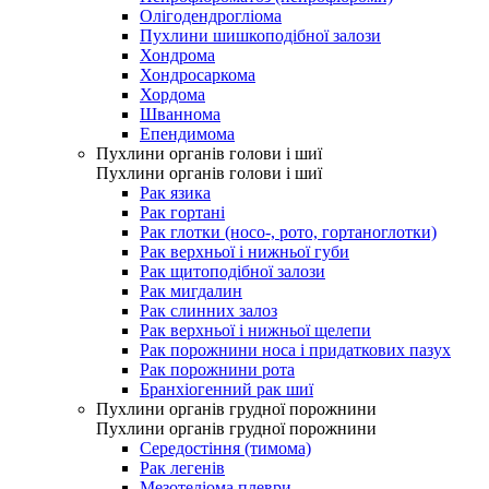
Олігодендрогліома
Пухлини шишкоподібної залози
Хондрома
Хондросаркома
Хордома
Шваннома
Епендимома
Пухлини органів голови і шиї
Пухлини органів голови і шиї
Рак язика
Рак гортані
Рак глотки (носо-, рото, гортаноглотки)
Рак верхньої і нижньої губи
Рак щитоподібної залози
Рак мигдалин
Рак слинних залоз
Рак верхньої і нижньої щелепи
Рак порожнини носа і придаткових пазух
Рак порожнини рота
Бранхіогенний рак шиї
Пухлини органів грудної порожнини
Пухлини органів грудної порожнини
Середостіння (тимома)
Рак легенів
Мезотеліома плеври