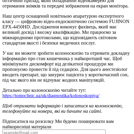
оптичний прилад, який обладнаний відеокамерею для
отримання знімків та передачі зображення на екран монітора.
Наш центр оснащений новітньою апаратурою експертного
класу — цифровою відео-ендоскопічною системою FUJINON
EPX-4450HD. Дослідження виконує фахівець, який має
великий досвід і високу кваліфікацію. Ми працюємо за
міжнародними протоколами, що відповідають світовим
стандартам якості і безпеки медичних послуг.
У нас ви можете зробити колоноскопію та отримати докладну
інформацію про стан кишечника у найкоротший час. Щоб
мінімізувати дискомфорт від делікатної процедури ми
пропонуємо провести її під седацією. Для цього анестезіолог
вводить препарат, що занурює пацієнта у короткочасний сон,
під час якого він не відчуває жодних маніпуляцій.
Детально про колоноскопію читайте тут:
https://tomoclinic.ua/uk/diagnostika/kolonoskopiya/
Щоб отримати інформацію і записатися на колоноскопію,
телефонуйте на номери, які ви бачите на сайті.
Підписатися на розсилку
Ми будемо поширювати вам
найкорисніші матеріали