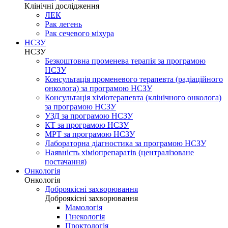
Клінічні дослідження
ЛЕК
Рак легень
Рак сечевого міхура
НСЗУ
НСЗУ
Безкоштовна променева терапія за програмою
НСЗУ
Консультація променевого терапевта (радіаційного
онколога) за програмою НСЗУ
Консультація хіміотерапевта (клінічного онколога)
за програмою НСЗУ
УЗД за програмою НСЗУ
КТ за програмою НСЗУ
МРТ за програмою НСЗУ
Лабораторна діагностика за програмою НСЗУ
Наявність хіміопрепаратів (централізоване
постачання)
Онкологія
Онкологія
Доброякісні захворювання
Доброякісні захворювання
Мамологія
Гінекологія
Проктологія