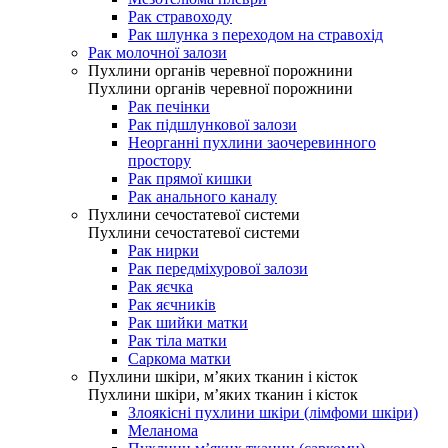
Рак стравоходу
Рак шлунка з переходом на стравохід
Рак молочної залози
Пухлини органів черевної порожнини
Пухлини органів черевної порожнини
Рак печінки
Рак підшлункової залози
Неорганні пухлини заочеревинного
простору
Рак прямої кишки
Рак анального каналу
Пухлини сечостатевої системи
Пухлини сечостатевої системи
Рак нирки
Рак передміхурової залози
Рак яєчка
Рак яєчників
Рак шийки матки
Рак тіла матки
Саркома матки
Пухлини шкіри, м’яких тканин і кісток
Пухлини шкіри, м’яких тканин і кісток
Злоякісні пухлини шкіри (лімфоми шкіри)
Меланома