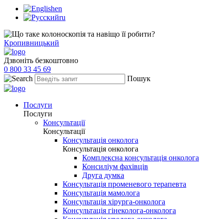
en
ru
Кропивницький
Дзвоніть безкоштовно
0 800 33 45 69
Пошук
Послуги
Послуги
Консультації
Консультації
Консультація онколога
Консультація онколога
Комплексна консультація онколога
Консиліум фахівців
Друга думка
Консультація променевого терапевта
Консультація мамолога
Консультація хірурга-онколога
Консультація гінеколога-онколога