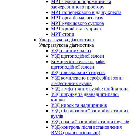
МРТ черевної порожнини та
заочеревинного простору
МРТ поперекового відділу хребта
МРТ органів малого тазу
МРТ кульшового суглоба
МРТ крижів та куприка
МРТ стопи
Ультразвукова діагностика
Ультразвукова діагностика
УЗД слинних залоз
УЗД щитоподібної залози
Компресійна еластографія
щитоподібної залози
УЗД плевральних синусів
УЗД комплексно переферійні зони
лімфатичних вузлів
УЗД лімфатичних вузлів: шийна зона
УЗД шлунку та дванадцятипалої
кишки
УЗД нирок та наднирників
УЗД підключичної зони лімфатичних
вузлів
УЗД пахової зони лімфатичних вузлів
УЗД-контроль після встановлення
ВМС (трансвагінально)