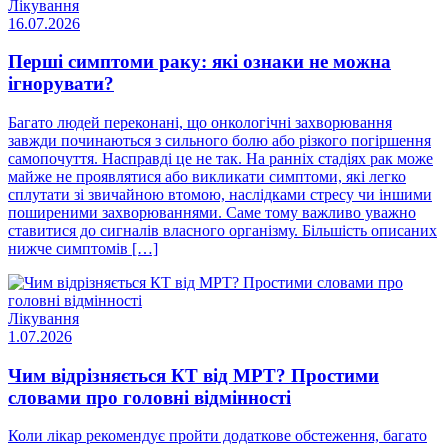
Лікування
16.07.2026
Перші симптоми раку: які ознаки не можна
ігнорувати?
Багато людей переконані, що онкологічні захворювання
завжди починаються з сильного болю або різкого погіршення
самопочуття. Насправді це не так. На ранніх стадіях рак може
майже не проявлятися або викликати симптоми, які легко
сплутати зі звичайною втомою, наслідками стресу чи іншими
поширеними захворюваннями. Саме тому важливо уважно
ставитися до сигналів власного організму. Більшість описаних
нижче симптомів […]
Лікування
1.07.2026
Чим відрізняється КТ від МРТ? Простими
словами про головні відмінності
Коли лікар рекомендує пройти додаткове обстеження, багато