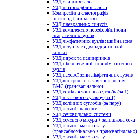
УЗД слинних залоз
УЗД щитоподібної залози
Компресійна еластографія
щитоподібної залози
УЗД плевральних синусів
УЗД комплексно переферійні зони
лімфатичних вузлів
УЗД лімфатичних вузлів: шийна зона
УЗД шлунку та дванадцятипалої
кишки
УЗД нирок та наднирників
УЗД підключичної зони лімфатичних
вузлів
УЗД пахової зони лімфатичних вузлів
УЗД-контроль після встановлення
ВМС (трансвагінально)
УЗД гомілкостопного суглобу (за 1)
УЗД ліктьового суглобу (за 1)
УЗД колінних суглобів (за пару)
УЗД органів калитки
УЗД сечовидільної системи
УЗД сечового міхура + залишкова сеча
УЗД органів малого тазу
(трансабдомінально + трансвагінально)
УЗД органів малого тазу