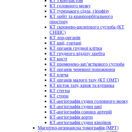
КТ з контрастом
КТ головного мозку
КТ турецького сідла, гіпофізу
КТ орбіт та краніоорбітального
простору
КТ скронево-щелепного суглоба (КТ
СНЩС)
КТ лор-органів
КТ шиї, гортані
КТ органів грудної клітки
КТ грудного відділу хребта
КТ кисті
КТ променево-зап’ясткового суглоба
КТ органів черевної порожнини
КТ плеча
КТ органів малого тазу (КТ ОМТ)
КТ кісток тазу, криж та куприка
КТ стегна
КТ стопи
КТ-ангіографія судин головного мозку
КТ-ангіографія судин шиї
КТ-ангіографія сонних артерій
КТ-ангіографія аорти
КТ-ангіографія судин кінцівок
Магнітно-резонансна томографія (МРТ)