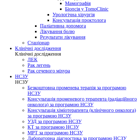
Мамографія
Біопсія у TomoClinic
Урологічна хірургія
Консультація проктолога
Паліативна допомога
Лікування болю
Результати лікування
Стаціонар
Клінічні дослідження
Клінічні дослідження
ЛЕК
Рак легень
Рак сечевого міхура
НСЗУ
НСЗУ
Безкоштовна променева терапія за програмою
НСЗУ
Консультація променевого терапевта (радіаційного
онколога) за програмою НСЗУ
Консультація хіміотерапевта (клінічного онколога)
за програмою НСЗУ
УЗД за програмою НСЗУ
КТ за програмою НСЗУ
МРТ за програмою НСЗУ
Лабораторна діагностика за програмою НСЗУ