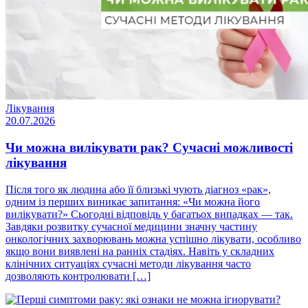
Лікування
20.07.2026
Чи можна вилікувати рак? Сучасні можливості
лікування
Після того як людина або її близькі чують діагноз «рак»,
одним із перших виникає запитання: «Чи можна його
вилікувати?» Сьогодні відповідь у багатьох випадках — так.
Завдяки розвитку сучасної медицини значну частину
онкологічних захворювань можна успішно лікувати, особливо
якщо вони виявлені на ранніх стадіях. Навіть у складних
клінічних ситуаціях сучасні методи лікування часто
дозволяють контролювати […]