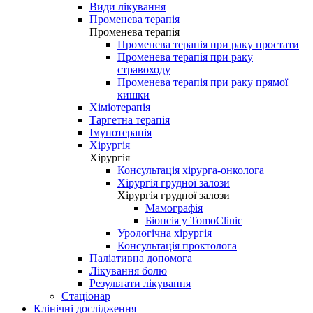
Види лікування
Променева терапія
Променева терапія
Променева терапія при раку простати
Променева терапія при раку
стравоходу
Променева терапія при раку прямої
кишки
Хіміотерапія
Таргетна терапія
Імунотерапія
Хірургія
Хірургія
Консультація хірурга-онколога
Хірургія грудної залози
Хірургія грудної залози
Мамографія
Біопсія у TomoClinic
Урологічна хірургія
Консультація проктолога
Паліативна допомога
Лікування болю
Результати лікування
Стаціонар
Клінічні дослідження