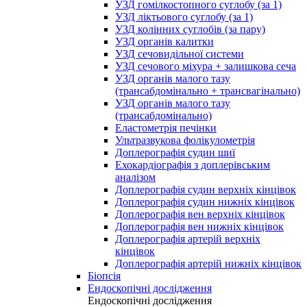
УЗД гомілкостопного суглобу (за 1)
УЗД ліктьового суглобу (за 1)
УЗД колінних суглобів (за пару)
УЗД органів калитки
УЗД сечовидільної системи
УЗД сечового міхура + залишкова сеча
УЗД органів малого тазу
(трансабдомінально + трансвагінально)
УЗД органів малого тазу
(трансабдомінально)
Еластометрія печінки
Ультразвукова фолікулометрія
Доплерографія судин шиї
Ехокардіографія з доплерівським
аналізом
Доплерографія судин верхніх кінцівок
Доплерографія судин нижніх кінцівок
Доплерографія вен верхніх кінцівок
Доплерографія вен нижніх кінцівок
Доплерографія артерій верхніх
кінцівок
Доплерографія артерій нижніх кінцівок
Біопсія
Ендоскопічні дослідження
Ендоскопічні дослідження