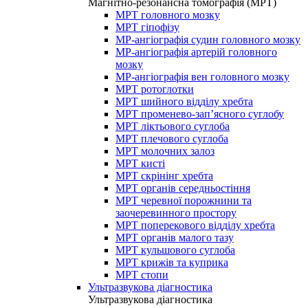
Магнітно-резонансна томографія (МРТ)
МРТ головного мозку
МРТ гіпофізу
МР-ангіографія судин головного мозку
МР-ангіографія артерій головного
мозку
МР-ангіографія вен головного мозку
МРТ ротоглотки
МРТ шийного відділу хребта
МРТ променево-зап’ясного суглобу
МРТ ліктьового суглоба
МРТ плечового суглоба
МРТ молочних залоз
МРТ кисті
МРТ скрінінг хребта
МРТ органів середньостіння
МРТ черевної порожнини та
заочеревинного простору
МРТ поперекового відділу хребта
МРТ органів малого тазу
МРТ кульшового суглоба
МРТ крижів та куприка
МРТ стопи
Ультразвукова діагностика
Ультразвукова діагностика