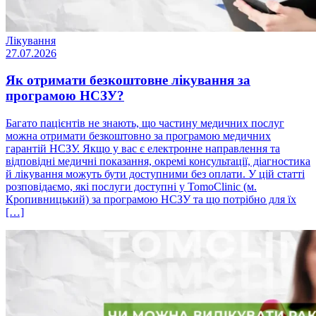
Лікування
27.07.2026
Як отримати безкоштовне лікування за
програмою НСЗУ?
Багато пацієнтів не знають, що частину медичних послуг
можна отримати безкоштовно за програмою медичних
гарантій НСЗУ. Якщо у вас є електронне направлення та
відповідні медичні показання, окремі консультації, діагностика
й лікування можуть бути доступними без оплати. У цій статті
розповідаємо, які послуги доступні у TomoClinic (м.
Кропивницький) за програмою НСЗУ та що потрібно для їх
[…]