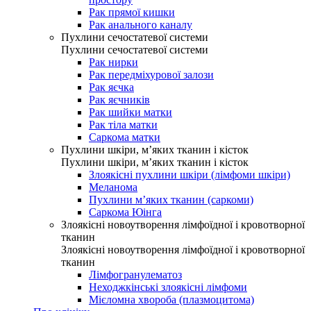
Рак прямої кишки
Рак анального каналу
Пухлини сечостатевої системи
Пухлини сечостатевої системи
Рак нирки
Рак передміхурової залози
Рак яєчка
Рак яєчників
Рак шийки матки
Рак тіла матки
Саркома матки
Пухлини шкіри, м’яких тканин і кісток
Пухлини шкіри, м’яких тканин і кісток
Злоякісні пухлини шкіри (лімфоми шкіри)
Меланома
Пухлини м’яких тканин (саркоми)
Саркома Юінга
Злоякісні новоутворення лімфоїдної і кровотворної
тканин
Злоякісні новоутворення лімфоїдної і кровотворної
тканин
Лімфогранулематоз
Неходжкінські злоякісні лімфоми
Мієломна хвороба (плазмоцитома)