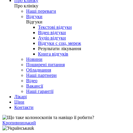
Про клініку
Про клініку
Наші переваги
Відгуки
Відгуки
Текстові відгуки
Відео відгуки
Аудіо відгуки
Відгуки с соц. мереж
Результати лікування
Книга відгуків
Новини
Поширені питання
Обладнання
Наші партнери
Відео
Вакансії
Наші гарантії
Лікарі
Ціни
Контакти
Кропивницький
uk