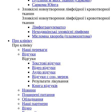
Пухлини м’яких тканин (саркоми)
Саркома Юінга
Злоякісні новоутворення лімфоїдної і кровотворної
тканин
Злоякісні новоутворення лімфоїдної і кровотворної
тканин
Лімфогранулематоз
Неходжкінські злоякісні лімфоми
Мієломна хвороба (плазмоцитома)
Про клініку
Про клініку
Наші переваги
Відгуки
Відгуки
Текстові відгуки
Відео відгуки
Аудіо відгуки
Відгуки с соц. мереж
Результати лікування
Книга відгуків
Новини
Поширені питання
Обладнання
Наші партнери
Відео