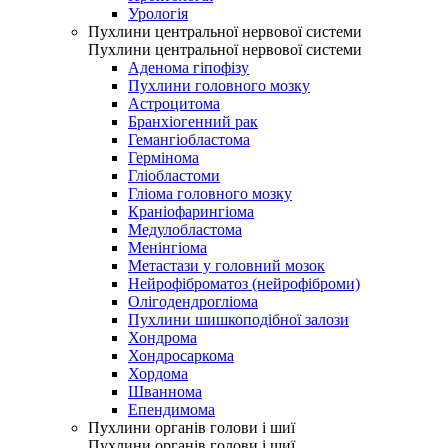
Урологія
Пухлини центральної нервової системи
Пухлини центральної нервової системи
Аденома гіпофізу
Пухлини головного мозку
Астроцитома
Бранхіогенний рак
Гемангіобластома
Гермінома
Гліобластоми
Гліома головного мозку
Краніофарингіома
Медулобластома
Менінгіома
Метастази у головний мозок
Нейрофіброматоз (нейрофіброми)
Олігодендрогліома
Пухлини шишкоподібної залози
Хондрома
Хондросаркома
Хордома
Шваннома
Епендимома
Пухлини органів голови і шиї
Пухлини органів голови і шиї