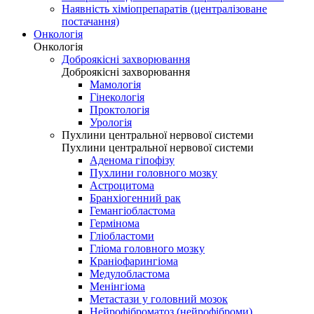
Наявність хіміопрепаратів (централізоване
постачання)
Онкологія
Онкологія
Доброякісні захворювання
Доброякісні захворювання
Мамологія
Гінекологія
Проктологія
Урологія
Пухлини центральної нервової системи
Пухлини центральної нервової системи
Аденома гіпофізу
Пухлини головного мозку
Астроцитома
Бранхіогенний рак
Гемангіобластома
Гермінома
Гліобластоми
Гліома головного мозку
Краніофарингіома
Медулобластома
Менінгіома
Метастази у головний мозок
Нейрофіброматоз (нейрофіброми)