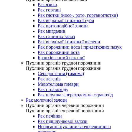
Рак язика
Рак гортані
Рак глотки (носо-, рото, гортаноглотки)
Рак верхньої і нижньої губи
Рак щитоподібної залози
Рак мигдалин
Рак слинних залоз
Рак верхньої і нижньої щелепи
Рак порожнини носа і придаткових пазух
Рак порожнини рота
Бранхіогенний рак шиї
Пухлини органів грудної порожнини
Пухлини органів грудної порожнини
Середостіння (тимома)
Рак легенів
Мезотеліома плеври
Рак стравоходу
Рак шлунка з переходом на стравохід
Рак молочної залози
Пухлини органів черевної порожнини
Пухлини органів черевної порожнини
Рак печінки
Рак підшлункової залози
Неорганні пухлини заочеревинного
простору