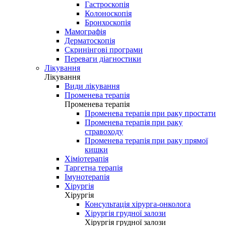
Гастроскопія
Колоноскопія
Бронхоскопія
Мамографія
Дерматоскопія
Скринінгові програми
Переваги діагностики
Лікування
Лікування
Види лікування
Променева терапія
Променева терапія
Променева терапія при раку простати
Променева терапія при раку
стравоходу
Променева терапія при раку прямої
кишки
Хіміотерапія
Таргетна терапія
Імунотерапія
Хірургія
Хірургія
Консультація хірурга-онколога
Хірургія грудної залози
Хірургія грудної залози