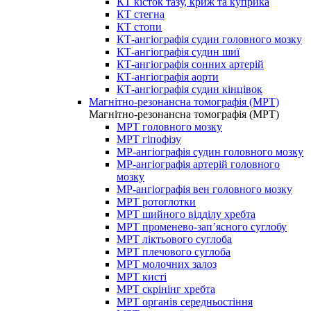
КТ кісток тазу, криж та куприка
КТ стегна
КТ стопи
КТ-ангіографія судин головного мозку
КТ-ангіографія судин шиї
КТ-ангіографія сонних артерій
КТ-ангіографія аорти
КТ-ангіографія судин кінцівок
Магнітно-резонансна томографія (МРТ)
Магнітно-резонансна томографія (МРТ)
МРТ головного мозку
МРТ гіпофізу
МР-ангіографія судин головного мозку
МР-ангіографія артерій головного
мозку
МР-ангіографія вен головного мозку
МРТ ротоглотки
МРТ шийного відділу хребта
МРТ променево-зап’ясного суглобу
МРТ ліктьового суглоба
МРТ плечового суглоба
МРТ молочних залоз
МРТ кисті
МРТ скрінінг хребта
МРТ органів середньостіння