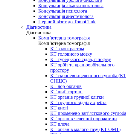
Консультація уролога-онколога
Консультація лікаря-проктолога
Консультація психолога
Консультація анестезіолога
Перший візит до TomoClinic
Діагностика
Діагностика
Комп’ютерна томографія
Комп’ютерна томографія
КТ з контрастом
КТ головного мозку
КТ турецького сідла, гіпофізу
КТ орбіт та краніоорбітального
простору
КТ скронево-щелепного суглоба (КТ
СНЩС)
КТ лор-органів
КТ шиї, гортані
КТ органів грудної клітки
КТ грудного відділу хребта
КТ кисті
КТ променево-зап’ясткового суглоба
КТ органів черевної порожнини
КТ плеча
КТ органів малого тазу (КТ ОМТ)