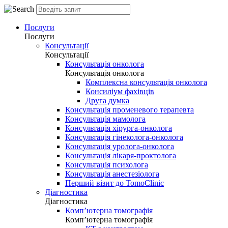
Послуги
Послуги
Консультації
Консультації
Консультація онколога
Консультація онколога
Комплексна консультація онколога
Консиліум фахівців
Друга думка
Консультація променевого терапевта
Консультація мамолога
Консультація хірурга-онколога
Консультація гінеколога-онколога
Консультація уролога-онколога
Консультація лікаря-проктолога
Консультація психолога
Консультація анестезіолога
Перший візит до TomoClinic
Діагностика
Діагностика
Комп’ютерна томографія
Комп’ютерна томографія