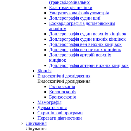
(трансабдомінально)
Еластометрія печінки
Ультразвукова фолікулометрія
Доплерографія судин шиї
Ехокардіографія з доплерівським
аналізом
Доплерографія судин верхніх кінцівок
Доплерографія судин нижніх кінцівок
Доплерографія вен верхніх кінцівок
Доплерографія вен нижніх кінцівок
Доплерографія артерій верхніх
кінцівок
Доплерографія артерій нижніх кінцівок
Біопсія
Ендоскопічні дослідження
Ендоскопічні дослідження
Гастроскопія
Колоноскопія
Бронхоскопія
Мамографія
Дерматоскопія
Скринінгові програми
Переваги діагностики
Лікування
Лікування