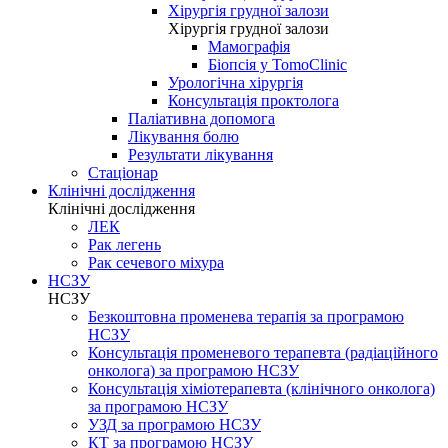
Хірургія грудної залози
Хірургія грудної залози
Мамографія
Біопсія у TomoClinic
Урологічна хірургія
Консультація проктолога
Паліативна допомога
Лікування болю
Результати лікування
Стаціонар
Клінічні дослідження
Клінічні дослідження
ЛЕК
Рак легень
Рак сечевого міхура
НСЗУ
НСЗУ
Безкоштовна променева терапія за програмою
НСЗУ
Консультація променевого терапевта (радіаційного
онколога) за програмою НСЗУ
Консультація хіміотерапевта (клінічного онколога)
за програмою НСЗУ
УЗД за програмою НСЗУ
КТ за програмою НСЗУ