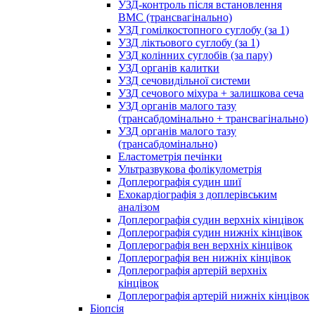
УЗД-контроль після встановлення
ВМС (трансвагінально)
УЗД гомілкостопного суглобу (за 1)
УЗД ліктьового суглобу (за 1)
УЗД колінних суглобів (за пару)
УЗД органів калитки
УЗД сечовидільної системи
УЗД сечового міхура + залишкова сеча
УЗД органів малого тазу
(трансабдомінально + трансвагінально)
УЗД органів малого тазу
(трансабдомінально)
Еластометрія печінки
Ультразвукова фолікулометрія
Доплерографія судин шиї
Ехокардіографія з доплерівським
аналізом
Доплерографія судин верхніх кінцівок
Доплерографія судин нижніх кінцівок
Доплерографія вен верхніх кінцівок
Доплерографія вен нижніх кінцівок
Доплерографія артерій верхніх
кінцівок
Доплерографія артерій нижніх кінцівок
Біопсія