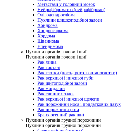
Метастази у головний мозок
Нейрофіброматоз (нейрофіброми)
Олігодендрогліома
Пухлини шишкоподібної залози
Хондрома
Хондросаркома
Хордома
Шваннома
Епендимома
Пухлини органів голови і шиї
Пухлини органів голови і шиї
Рак язика
Рак гортані
Рак глотки (носо-, рото, гортаноглотки)
Рак верхньої і нижньої губи
Рак щитоподібної залози
Рак мигдалин
Рак слинних залоз
Рак верхньої і нижньої щелепи
Рак порожнини носа і придаткових пазух
Рак порожнини рота
Бранхіогенний рак шиї
Пухлини органів грудної порожнини
Пухлини органів грудної порожнини
Середостіння (тимома)