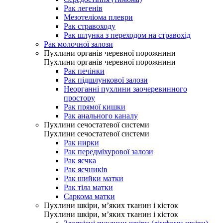
Рак легенів
Мезотеліома плеври
Рак стравоходу
Рак шлунка з переходом на стравохід
Рак молочної залози
Пухлини органів черевної порожнини
Пухлини органів черевної порожнини
Рак печінки
Рак підшлункової залози
Неорганні пухлини заочеревинного
простору
Рак прямої кишки
Рак анального каналу
Пухлини сечостатевої системи
Пухлини сечостатевої системи
Рак нирки
Рак передміхурової залози
Рак яєчка
Рак яєчників
Рак шийки матки
Рак тіла матки
Саркома матки
Пухлини шкіри, м’яких тканин і кісток
Пухлини шкіри, м’яких тканин і кісток