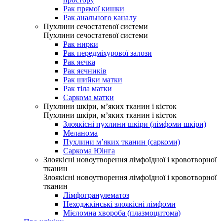
Рак прямої кишки
Рак анального каналу
Пухлини сечостатевої системи
Пухлини сечостатевої системи
Рак нирки
Рак передміхурової залози
Рак яєчка
Рак яєчників
Рак шийки матки
Рак тіла матки
Саркома матки
Пухлини шкіри, м’яких тканин і кісток
Пухлини шкіри, м’яких тканин і кісток
Злоякісні пухлини шкіри (лімфоми шкіри)
Меланома
Пухлини м’яких тканин (саркоми)
Саркома Юінга
Злоякісні новоутворення лімфоїдної і кровотворної
тканин
Злоякісні новоутворення лімфоїдної і кровотворної
тканин
Лімфогранулематоз
Неходжкінські злоякісні лімфоми
Мієломна хвороба (плазмоцитома)