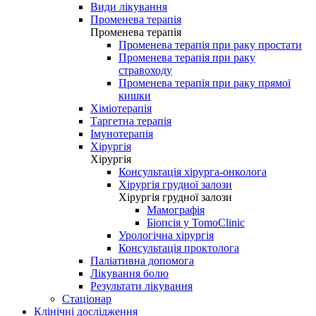
Види лікування
Променева терапія
Променева терапія
Променева терапія при раку простати
Променева терапія при раку
стравоходу
Променева терапія при раку прямої
кишки
Хіміотерапія
Таргетна терапія
Імунотерапія
Хірургія
Хірургія
Консультація хірурга-онколога
Хірургія грудної залози
Хірургія грудної залози
Мамографія
Біопсія у TomoClinic
Урологічна хірургія
Консультація проктолога
Паліативна допомога
Лікування болю
Результати лікування
Стаціонар
Клінічні дослідження