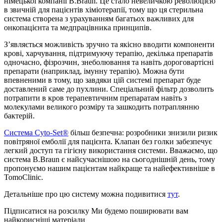
німецької компанії B.Braun. Це стало невеличкою революцією
в звичній для пацієнтів хіміотерапії, тому що ця стерильна
система створена з урахуванням багатьох важливих для
онкопацієнта та медпрацівника принципів.
З’являється можливість зручно та якісно вводити компоненти
крові, харчування, підтримуючу терапію, декілька препаратів
одночасно, фізрозчин, знеболювання та навіть дороговартісні
препарати (наприклад, імунну терапію). Можна бути
впевненими в тому, що завдяки цій системі препарат буде
доставлений саме до пухлини. Спеціальний фільтр дозволить
потрапити в кров терапевтичним препаратам навіть з
молекулами великого розміру та зашкодить потраплянню
бактерій.
Система Cyto-Set®
більш безпечна: розробники знизили ризик
повітряної емболії для пацієнта. Клапан без голки забезпечує
легкий доступ та гігієну використання системи. Вважаємо, що
система B.Braun є найсучаснішою на сьогоднішній день, тому
пропонуємо нашим пацієнтам найкраще та найефективніше в
TomoClinic.
Детальніше про цю систему можна подивитися
тут
.
Підписатися на розсилку
Ми будемо поширювати вам
найкорисніші матеріали