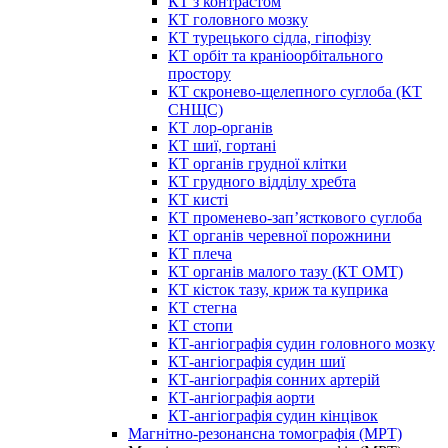
КТ з контрастом
КТ головного мозку
КТ турецького сідла, гіпофізу
КТ орбіт та краніоорбітального
простору
КТ скронево-щелепного суглоба (КТ
СНЩС)
КТ лор-органів
КТ шиї, гортані
КТ органів грудної клітки
КТ грудного відділу хребта
КТ кисті
КТ променево-зап’ясткового суглоба
КТ органів черевної порожнини
КТ плеча
КТ органів малого тазу (КТ ОМТ)
КТ кісток тазу, криж та куприка
КТ стегна
КТ стопи
КТ-ангіографія судин головного мозку
КТ-ангіографія судин шиї
КТ-ангіографія сонних артерій
КТ-ангіографія аорти
КТ-ангіографія судин кінцівок
Магнітно-резонансна томографія (МРТ)