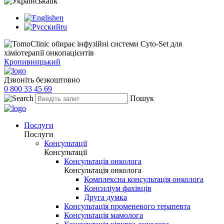
uk
en
ru
Кропивницький
Дзвоніть безкоштовно
0 800 33 45 69
Пошук
Послуги
Послуги
Консультації
Консультації
Консультація онколога
Консультація онколога
Комплексна консультація онколога
Консиліум фахівців
Друга думка
Консультація променевого терапевта
Консультація мамолога