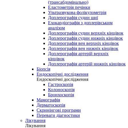
(трансабдомінально)
Еластометрія печінки
Ультразвукова фолікулометрія
Доплерографія судин шиї
Ехокардіографія з доплерівським
аналізом
Доплерографія судин верхніх кінцівок
Доплерографія судин нижніх кінцівок
Доплерографія вен верхніх кінцівок
Доплерографія вен нижніх кінцівок
Доплерографія артерій верхніх
кінцівок
Доплерографія артерій нижніх кінцівок
Біопсія
Ендоскопічні дослідження
Ендоскопічні дослідження
Гастроскопія
Колоноскопія
Бронхоскопія
Мамографія
Дерматоскопія
Скринінгові програми
Переваги діагностики
Лікування
Лікування