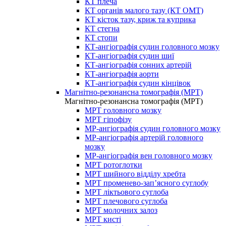
КТ плеча
КТ органів малого тазу (КТ ОМТ)
КТ кісток тазу, криж та куприка
КТ стегна
КТ стопи
КТ-ангіографія судин головного мозку
КТ-ангіографія судин шиї
КТ-ангіографія сонних артерій
КТ-ангіографія аорти
КТ-ангіографія судин кінцівок
Магнітно-резонансна томографія (МРТ)
Магнітно-резонансна томографія (МРТ)
МРТ головного мозку
МРТ гіпофізу
МР-ангіографія судин головного мозку
МР-ангіографія артерій головного
мозку
МР-ангіографія вен головного мозку
МРТ ротоглотки
МРТ шийного відділу хребта
МРТ променево-зап’ясного суглобу
МРТ ліктьового суглоба
МРТ плечового суглоба
МРТ молочних залоз
МРТ кисті