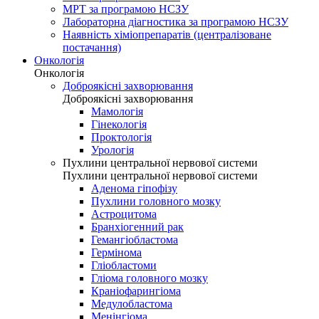
МРТ за програмою НСЗУ
Лабораторна діагностика за програмою НСЗУ
Наявність хіміопрепаратів (централізоване
постачання)
Онкологія
Онкологія
Доброякісні захворювання
Доброякісні захворювання
Мамологія
Гінекологія
Проктологія
Урологія
Пухлини центральної нервової системи
Пухлини центральної нервової системи
Аденома гіпофізу
Пухлини головного мозку
Астроцитома
Бранхіогенний рак
Гемангіобластома
Гермінома
Гліобластоми
Гліома головного мозку
Краніофарингіома
Медулобластома
Менінгіома