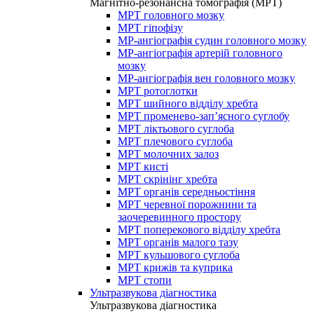
Магнітно-резонансна томографія (МРТ)
МРТ головного мозку
МРТ гіпофізу
МР-ангіографія судин головного мозку
МР-ангіографія артерій головного
мозку
МР-ангіографія вен головного мозку
МРТ ротоглотки
МРТ шийного відділу хребта
МРТ променево-зап’ясного суглобу
МРТ ліктьового суглоба
МРТ плечового суглоба
МРТ молочних залоз
МРТ кисті
МРТ скрінінг хребта
МРТ органів середньостіння
МРТ черевної порожнини та
заочеревинного простору
МРТ поперекового відділу хребта
МРТ органів малого тазу
МРТ кульшового суглоба
МРТ крижів та куприка
МРТ стопи
Ультразвукова діагностика
Ультразвукова діагностика