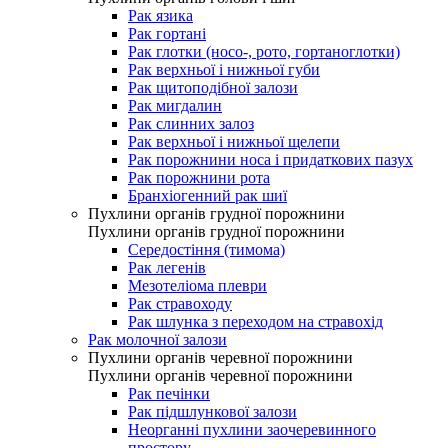
Рак язика
Рак гортані
Рак глотки (носо-, рото, гортаноглотки)
Рак верхньої і нижньої губи
Рак щитоподібної залози
Рак мигдалин
Рак слинних залоз
Рак верхньої і нижньої щелепи
Рак порожнини носа і придаткових пазух
Рак порожнини рота
Бранхіогенний рак шиї
Пухлини органів грудної порожнини
Пухлини органів грудної порожнини
Середостіння (тимома)
Рак легенів
Мезотеліома плеври
Рак стравоходу
Рак шлунка з переходом на стравохід
Рак молочної залози
Пухлини органів черевної порожнини
Пухлини органів черевної порожнини
Рак печінки
Рак підшлункової залози
Неорганні пухлини заочеревинного
простору