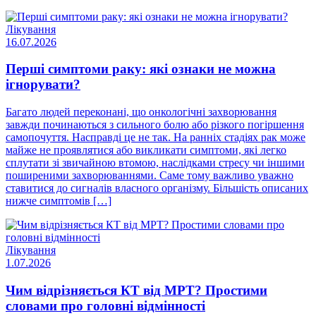
Лікування
16.07.2026
Перші симптоми раку: які ознаки не можна
ігнорувати?
Багато людей переконані, що онкологічні захворювання
завжди починаються з сильного болю або різкого погіршення
самопочуття. Насправді це не так. На ранніх стадіях рак може
майже не проявлятися або викликати симптоми, які легко
сплутати зі звичайною втомою, наслідками стресу чи іншими
поширеними захворюваннями. Саме тому важливо уважно
ставитися до сигналів власного організму. Більшість описаних
нижче симптомів […]
Лікування
1.07.2026
Чим відрізняється КТ від МРТ? Простими
словами про головні відмінності