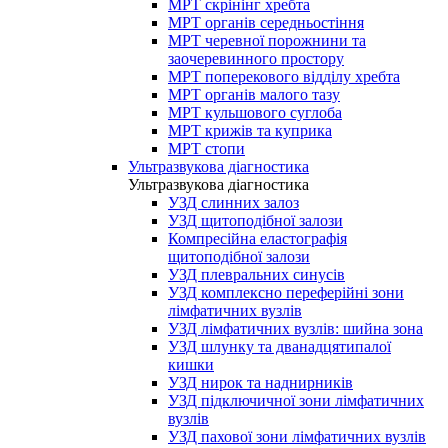
МРТ скрінінг хребта
МРТ органів середньостіння
МРТ черевної порожнини та
заочеревинного простору
МРТ поперекового відділу хребта
МРТ органів малого тазу
МРТ кульшового суглоба
МРТ крижів та куприка
МРТ стопи
Ультразвукова діагностика
Ультразвукова діагностика
УЗД слинних залоз
УЗД щитоподібної залози
Компресійна еластографія
щитоподібної залози
УЗД плевральних синусів
УЗД комплексно переферійні зони
лімфатичних вузлів
УЗД лімфатичних вузлів: шийна зона
УЗД шлунку та дванадцятипалої
кишки
УЗД нирок та наднирників
УЗД підключичної зони лімфатичних
вузлів
УЗД пахової зони лімфатичних вузлів