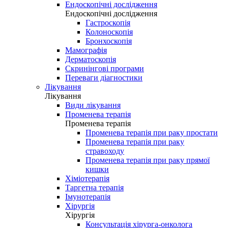
Ендоскопічні дослідження
Ендоскопічні дослідження
Гастроскопія
Колоноскопія
Бронхоскопія
Мамографія
Дерматоскопія
Скринінгові програми
Переваги діагностики
Лікування
Лікування
Види лікування
Променева терапія
Променева терапія
Променева терапія при раку простати
Променева терапія при раку
стравоходу
Променева терапія при раку прямої
кишки
Хіміотерапія
Таргетна терапія
Імунотерапія
Хірургія
Хірургія
Консультація хірурга-онколога