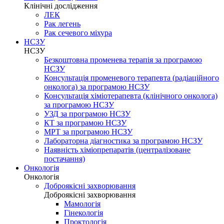
Клінічні дослідження
ЛЕК
Рак легень
Рак сечевого міхура
НСЗУ
НСЗУ
Безкоштовна променева терапія за програмою
НСЗУ
Консультація променевого терапевта (радіаційного
онколога) за програмою НСЗУ
Консультація хіміотерапевта (клінічного онколога)
за програмою НСЗУ
УЗД за програмою НСЗУ
КТ за програмою НСЗУ
МРТ за програмою НСЗУ
Лабораторна діагностика за програмою НСЗУ
Наявність хіміопрепаратів (централізоване
постачання)
Онкологія
Онкологія
Доброякісні захворювання
Доброякісні захворювання
Мамологія
Гінекологія
Проктологія