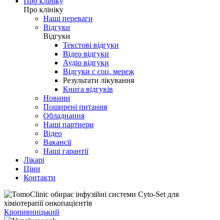
Про клініку
Про клініку
Наші переваги
Відгуки
Відгуки
Текстові відгуки
Відео відгуки
Аудіо відгуки
Відгуки с соц. мереж
Результати лікування
Книга відгуків
Новини
Поширені питання
Обладнання
Наші партнери
Відео
Вакансії
Наші гарантії
Лікарі
Ціни
Контакти
Кропивницький