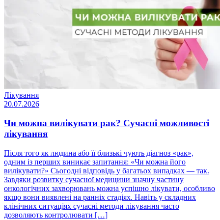
Лікування
20.07.2026
Чи можна вилікувати рак? Сучасні можливості
лікування
Після того як людина або її близькі чують діагноз «рак»,
одним із перших виникає запитання: «Чи можна його
вилікувати?» Сьогодні відповідь у багатьох випадках — так.
Завдяки розвитку сучасної медицини значну частину
онкологічних захворювань можна успішно лікувати, особливо
якщо вони виявлені на ранніх стадіях. Навіть у складних
клінічних ситуаціях сучасні методи лікування часто
дозволяють контролювати […]