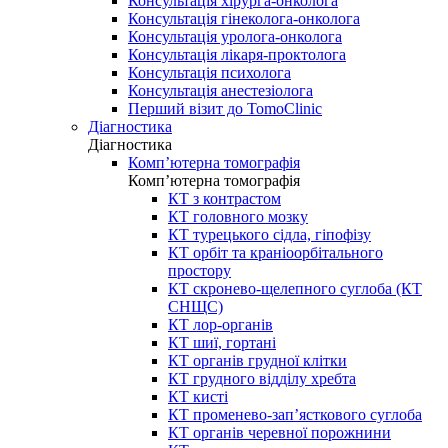
Консультація хірурга-онколога
Консультація гінеколога-онколога
Консультація уролога-онколога
Консультація лікаря-проктолога
Консультація психолога
Консультація анестезіолога
Перший візит до TomoClinic
Діагностика
Діагностика
Комп’ютерна томографія
Комп’ютерна томографія
КТ з контрастом
КТ головного мозку
КТ турецького сідла, гіпофізу
КТ орбіт та краніоорбітального
простору
КТ скронево-щелепного суглоба (КТ
СНЩС)
КТ лор-органів
КТ шиї, гортані
КТ органів грудної клітки
КТ грудного відділу хребта
КТ кисті
КТ променево-зап’ясткового суглоба
КТ органів черевної порожнини