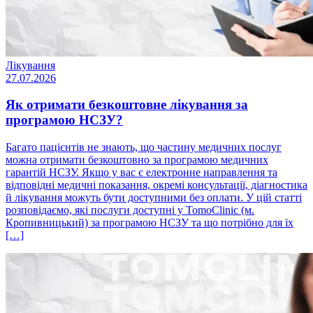
Лікування
27.07.2026
Як отримати безкоштовне лікування за
програмою НСЗУ?
Багато пацієнтів не знають, що частину медичних послуг
можна отримати безкоштовно за програмою медичних
гарантій НСЗУ. Якщо у вас є електронне направлення та
відповідні медичні показання, окремі консультації, діагностика
й лікування можуть бути доступними без оплати. У цій статті
розповідаємо, які послуги доступні у TomoClinic (м.
Кропивницький) за програмою НСЗУ та що потрібно для їх
[…]