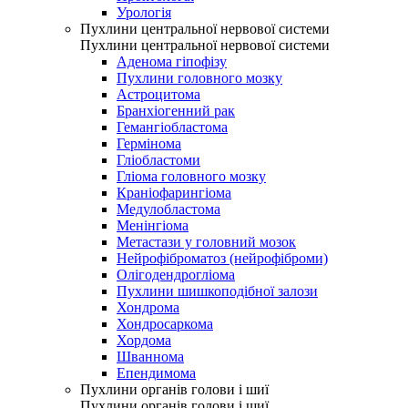
Урологія
Пухлини центральної нервової системи
Пухлини центральної нервової системи
Аденома гіпофізу
Пухлини головного мозку
Астроцитома
Бранхіогенний рак
Гемангіобластома
Гермінома
Гліобластоми
Гліома головного мозку
Краніофарингіома
Медулобластома
Менінгіома
Метастази у головний мозок
Нейрофіброматоз (нейрофіброми)
Олігодендрогліома
Пухлини шишкоподібної залози
Хондрома
Хондросаркома
Хордома
Шваннома
Епендимома
Пухлини органів голови і шиї
Пухлини органів голови і шиї