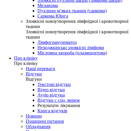
Злоякісні пухлини шкіри (лімфоми шкіри)
Меланома
Пухлини м’яких тканин (саркоми)
Саркома Юінга
Злоякісні новоутворення лімфоїдної і кровотворної
тканин
Злоякісні новоутворення лімфоїдної і кровотворної
тканин
Лімфогранулематоз
Неходжкінські злоякісні лімфоми
Мієломна хвороба (плазмоцитома)
Про клініку
Про клініку
Наші переваги
Відгуки
Відгуки
Текстові відгуки
Відео відгуки
Аудіо відгуки
Відгуки с соц. мереж
Результати лікування
Книга відгуків
Новини
Поширені питання
Обладнання