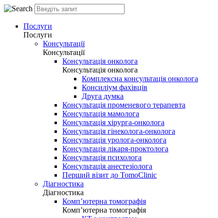
Послуги
Послуги
Консультації
Консультації
Консультація онколога
Консультація онколога
Комплексна консультація онколога
Консиліум фахівців
Друга думка
Консультація променевого терапевта
Консультація мамолога
Консультація хірурга-онколога
Консультація гінеколога-онколога
Консультація уролога-онколога
Консультація лікаря-проктолога
Консультація психолога
Консультація анестезіолога
Перший візит до TomoClinic
Діагностика
Діагностика
Комп’ютерна томографія
Комп’ютерна томографія