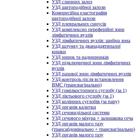
УЗД слинних залоз
УЗД щитоподібної залози
Компресійна еластографія
щитоподібної залози
УЗД плевральних синусів
УЗД комплексно переферійні зони
лімфатичних вузлів
УЗД лімфатичних вузлів: шийна зона
УЗД шлунку та дванадцятипалої
кишки
УЗД нирок та наднирників
УЗД підключичної зони лімфатичних
вузлів
УЗД пахової зони лімфатичних вузлів
УЗД-контроль після встановлення
ВМС (трансвагінально)
УЗД гомілкостопного суглобу (за 1)
УЗД ліктьового суглобу (за 1)
УЗД колінних суглобів (за пару)
УЗД органів калитки
УЗД сечовидільної системи
УЗД сечового міхура + залишкова сеча
УЗД органів малого тазу
(трансабдомінально + трансвагінально)
УЗД органів малого тазу