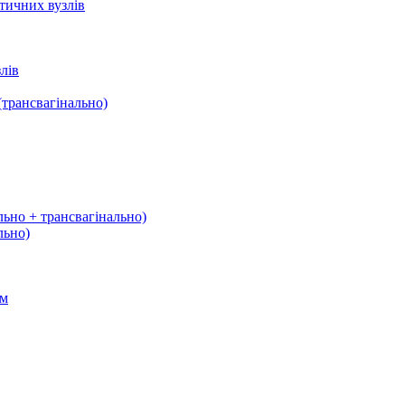
тичних вузлів
лів
трансвагінально)
льно + трансвагінально)
льно)
ом