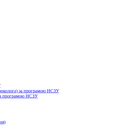
У
 онколога) за програмою НСЗУ
 за програмою НСЗУ
ня)