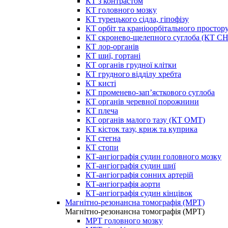
КТ з контрастом
КТ головного мозку
КТ турецького сідла, гіпофізу
КТ орбіт та краніоорбітального простор
КТ скронево-щелепного суглоба (КТ 
КТ лор-органів
КТ шиї, гортані
КТ органів грудної клітки
КТ грудного відділу хребта
КТ кисті
КТ променево-зап’ясткового суглоба
КТ органів черевної порожнини
КТ плеча
КТ органів малого тазу (КТ ОМТ)
КТ кісток тазу, криж та куприка
КТ стегна
КТ стопи
КТ-ангіографія судин головного мозку
КТ-ангіографія судин шиї
КТ-ангіографія сонних артерій
КТ-ангіографія аорти
КТ-ангіографія судин кінцівок
Магнітно-резонансна томографія (МРТ)
Магнітно-резонансна томографія (МРТ)
МРТ головного мозку