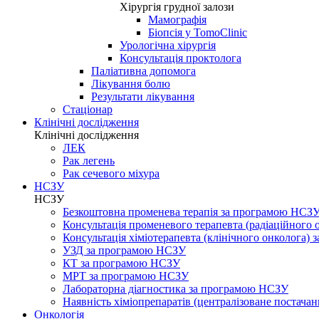
Хірургія грудної залози
Мамографія
Біопсія у TomoClinic
Урологічна хірургія
Консультація проктолога
Паліативна допомога
Лікування болю
Результати лікування
Стаціонар
Клінічні дослідження
Клінічні дослідження
ЛЕК
Рак легень
Рак сечевого міхура
НСЗУ
НСЗУ
Безкоштовна променева терапія за програмою НСЗ
Консультація променевого терапевта (радіаційного
Консультація хіміотерапевта (клінічного онколога)
УЗД за програмою НСЗУ
КТ за програмою НСЗУ
МРТ за програмою НСЗУ
Лабораторна діагностика за програмою НСЗУ
Наявність хіміопрепаратів (централізоване постачан
Онкологія