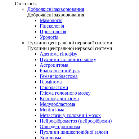
Онкологія
Доброякісні захворювання
Доброякісні захворювання
Мамологія
Гінекологія
Проктологія
Урологія
Пухлини центральної нервової системи
Пухлини центральної нервової системи
Аденома гіпофізу
Пухлини головного мозку
Астроцитома
Бранхіогенний рак
Гемангіобластома
Гермінома
Гліобластоми
Гліома головного мозку
Краніофарингіома
Медулобластома
Менінгіома
Метастази у головний мозок
Нейрофіброматоз (нейрофіброми)
Олігодендрогліома
Пухлини шишкоподібної залози
Хондрома