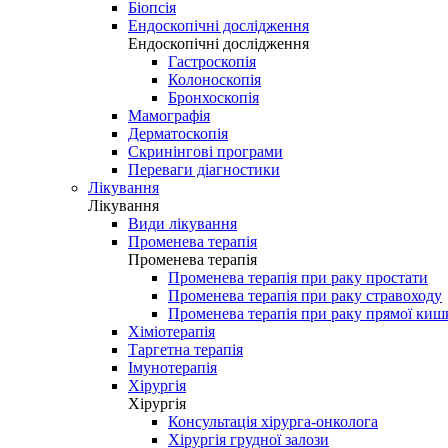
Біопсія
Ендоскопічні дослідження
Ендоскопічні дослідження
Гастроскопія
Колоноскопія
Бронхоскопія
Мамографія
Дерматоскопія
Скринінгові програми
Переваги діагностики
Лікування
Лікування
Види лікування
Променева терапія
Променева терапія
Променева терапія при раку простати
Променева терапія при раку стравоходу
Променева терапія при раку прямої киш
Хіміотерапія
Таргетна терапія
Імунотерапія
Хірургія
Хірургія
Консультація хірурга-онколога
Хірургія грудної залози