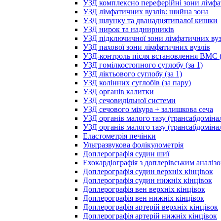
УЗД комплексно переферійні зони лімфа
УЗД лімфатичних вузлів: шийна зона
УЗД шлунку та дванадцятипалої кишки
УЗД нирок та наднирників
УЗД підключичної зони лімфатичних вуз
УЗД пахової зони лімфатичних вузлів
УЗД-контроль після встановлення ВМС (
УЗД гомілкостопного суглобу (за 1)
УЗД ліктьового суглобу (за 1)
УЗД колінних суглобів (за пару)
УЗД органів калитки
УЗД сечовидільної системи
УЗД сечового міхура + залишкова сеча
УЗД органів малого тазу (трансабдоміна
УЗД органів малого тазу (трансабдоміна
Еластометрія печінки
Ультразвукова фолікулометрія
Доплерографія судин шиї
Ехокардіографія з доплерівським аналіз
Доплерографія судин верхніх кінцівок
Доплерографія судин нижніх кінцівок
Доплерографія вен верхніх кінцівок
Доплерографія вен нижніх кінцівок
Доплерографія артерій верхніх кінцівок
Доплерографія артерій нижніх кінцівок