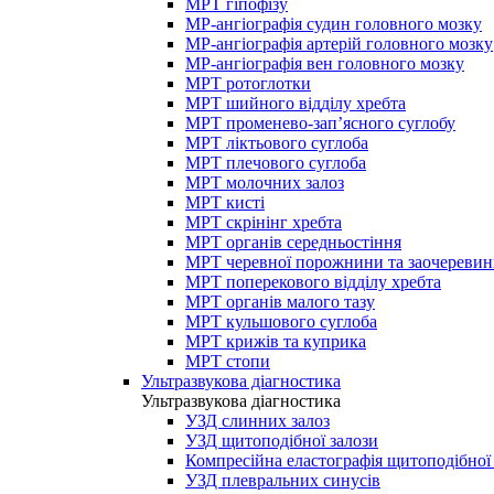
МРТ гіпофізу
МР-ангіографія судин головного мозку
МР-ангіографія артерій головного мозку
МР-ангіографія вен головного мозку
МРТ ротоглотки
МРТ шийного відділу хребта
МРТ променево-зап’ясного суглобу
МРТ ліктьового суглоба
МРТ плечового суглоба
МРТ молочних залоз
МРТ кисті
МРТ скрінінг хребта
МРТ органів середньостіння
МРТ черевної порожнини та заочеревин
МРТ поперекового відділу хребта
МРТ органів малого тазу
МРТ кульшового суглоба
МРТ крижів та куприка
МРТ стопи
Ультразвукова діагностика
Ультразвукова діагностика
УЗД слинних залоз
УЗД щитоподібної залози
Компресійна еластографія щитоподібної
УЗД плевральних синусів