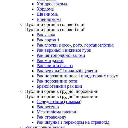
Хондросаркома
Хордома
Шваннома
Епендимома
Пухлини органів голови і шиї
Пухлини органів голови і шиї
Рак язика
Рак гортані
Рак глотки (носо-, рото, гортаноглотки)
Рак верхньої і нижньої губи
Рак щитоподібної залози
Рак мигдалин
Рак слинних залоз
Рак верхньої і нижньої щелепи
Рак порожнини носа і придаткових пазух
Рак порожнини рота
Бранхіогенний рак шиї
Пухлини органів грудної порожнини
Пухлини органів грудної порожнини
Середостіння (тимома)
Рак легенів
Мезотеліома плеври
Рак стравоходу
Рак шлунка з переходом на стравохід
Рак молочної залози