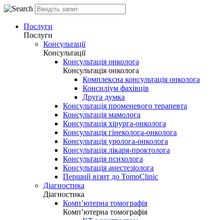
Послуги
Послуги
Консультації
Консультації
Консультація онколога
Консультація онколога
Комплексна консультація онколога
Консиліум фахівців
Друга думка
Консультація променевого терапевта
Консультація мамолога
Консультація хірурга-онколога
Консультація гінеколога-онколога
Консультація уролога-онколога
Консультація лікаря-проктолога
Консультація психолога
Консультація анестезіолога
Перший візит до TomoClinic
Діагностика
Діагностика
Комп’ютерна томографія
Комп’ютерна томографія