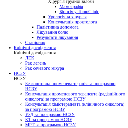
Хірургія грудної залози
Мамографія
Біопсія у TomoClinic
Урологічна хірургія
Консультація проктолога
Паліативна допомога
Лікування болю
Результати лікування
Стаціонар
Клінічні дослідження
Клінічні дослідження
ЛЕК
Рак легень
Рак сечевого міхура
НСЗУ
НСЗУ
Безкоштовна променева терапія за програмою
НСЗУ
Консультація променевого терапевта (радіаційного
онколога) за програмою НСЗУ
Консультація хіміотерапевта (клінічного онколога)
за програмою НСЗУ
УЗД за програмою НСЗУ
КТ за програмою НСЗУ
МРТ за програмою НСЗУ