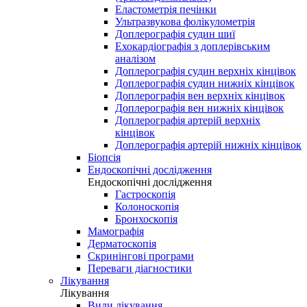
Еластометрія печінки
Ультразвукова фолікулометрія
Доплерографія судин шиї
Ехокардіографія з доплерівським
аналізом
Доплерографія судин верхніх кінцівок
Доплерографія судин нижніх кінцівок
Доплерографія вен верхніх кінцівок
Доплерографія вен нижніх кінцівок
Доплерографія артерій верхніх
кінцівок
Доплерографія артерій нижніх кінцівок
Біопсія
Ендоскопічні дослідження
Ендоскопічні дослідження
Гастроскопія
Колоноскопія
Бронхоскопія
Мамографія
Дерматоскопія
Скринінгові програми
Переваги діагностики
Лікування
Лікування
Види лікування