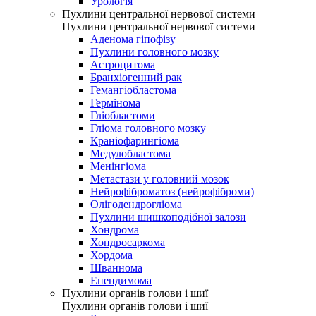
Урологія
Пухлини центральної нервової системи
Пухлини центральної нервової системи
Аденома гіпофізу
Пухлини головного мозку
Астроцитома
Бранхіогенний рак
Гемангіобластома
Гермінома
Гліобластоми
Гліома головного мозку
Краніофарингіома
Медулобластома
Менінгіома
Метастази у головний мозок
Нейрофіброматоз (нейрофіброми)
Олігодендрогліома
Пухлини шишкоподібної залози
Хондрома
Хондросаркома
Хордома
Шваннома
Епендимома
Пухлини органів голови і шиї
Пухлини органів голови і шиї