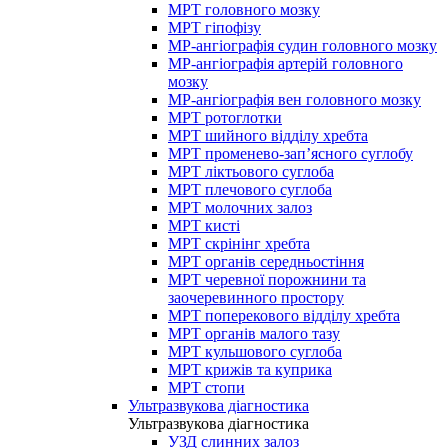
МРТ головного мозку
МРТ гіпофізу
МР-ангіографія судин головного мозку
МР-ангіографія артерій головного
мозку
МР-ангіографія вен головного мозку
МРТ ротоглотки
МРТ шийного відділу хребта
МРТ променево-зап’ясного суглобу
МРТ ліктьового суглоба
МРТ плечового суглоба
МРТ молочних залоз
МРТ кисті
МРТ скрінінг хребта
МРТ органів середньостіння
МРТ черевної порожнини та
заочеревинного простору
МРТ поперекового відділу хребта
МРТ органів малого тазу
МРТ кульшового суглоба
МРТ крижів та куприка
МРТ стопи
Ультразвукова діагностика
Ультразвукова діагностика
УЗД слинних залоз