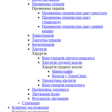
Променева терапія
Променева терапія
Променева терапія при раку простати
Променева терапія при раку
стравоходу
Променева терапія при раку прямої
кишки
Хіміотерапія
Таргетна терапія
Імунотерапія
Хірургія
Хірургія
Консультація хірурга-онколога
Хірургія грудної залози
Хірургія грудної залози
Мамографія
Біопсія у TomoClinic
Урологічна хірургія
Консультація проктолога
Паліативна допомога
Лікування болю
Результати лікування
Стаціонар
Клінічні дослідження
Клінічні дослідження