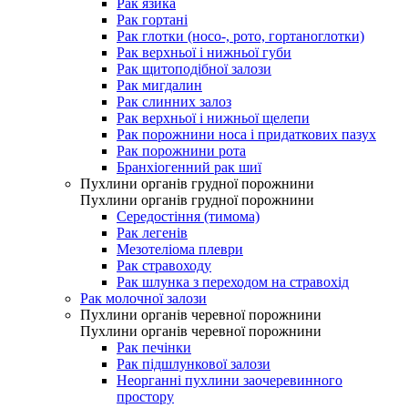
Рак язика
Рак гортані
Рак глотки (носо-, рото, гортаноглотки)
Рак верхньої і нижньої губи
Рак щитоподібної залози
Рак мигдалин
Рак слинних залоз
Рак верхньої і нижньої щелепи
Рак порожнини носа і придаткових пазух
Рак порожнини рота
Бранхіогенний рак шиї
Пухлини органів грудної порожнини
Пухлини органів грудної порожнини
Середостіння (тимома)
Рак легенів
Мезотеліома плеври
Рак стравоходу
Рак шлунка з переходом на стравохід
Рак молочної залози
Пухлини органів черевної порожнини
Пухлини органів черевної порожнини
Рак печінки
Рак підшлункової залози
Неорганні пухлини заочеревинного
простору