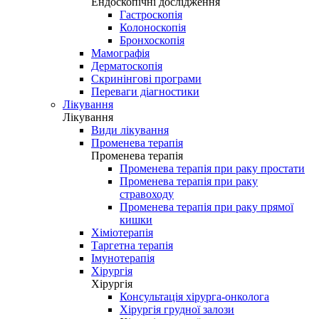
Ендоскопічні дослідження
Гастроскопія
Колоноскопія
Бронхоскопія
Мамографія
Дерматоскопія
Скринінгові програми
Переваги діагностики
Лікування
Лікування
Види лікування
Променева терапія
Променева терапія
Променева терапія при раку простати
Променева терапія при раку
стравоходу
Променева терапія при раку прямої
кишки
Хіміотерапія
Таргетна терапія
Імунотерапія
Хірургія
Хірургія
Консультація хірурга-онколога
Хірургія грудної залози