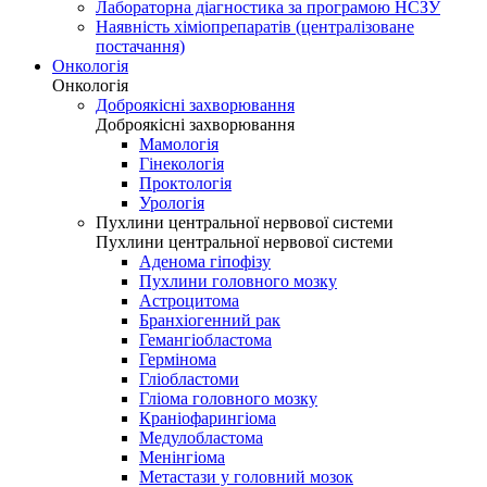
Лабораторна діагностика за програмою НСЗУ
Наявність хіміопрепаратів (централізоване
постачання)
Онкологія
Онкологія
Доброякісні захворювання
Доброякісні захворювання
Мамологія
Гінекологія
Проктологія
Урологія
Пухлини центральної нервової системи
Пухлини центральної нервової системи
Аденома гіпофізу
Пухлини головного мозку
Астроцитома
Бранхіогенний рак
Гемангіобластома
Гермінома
Гліобластоми
Гліома головного мозку
Краніофарингіома
Медулобластома
Менінгіома
Метастази у головний мозок