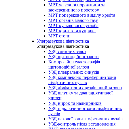
МРТ черевної порожнини та
заочеревинного простору
МРТ поперекового відділу хребта
МРТ органів малого тазу
МРТ кульшового суглоба
МРТ крижів та куприка
МРТ стопи
Ультразвукова діагностика
Ультразвукова діагностика
УЗД слинних залоз
УЗД щитоподібної залози
Компресійна еластографія
щитоподібної залози
УЗД плевральних синусів
УЗД комплексно переферійні зони
лімфатичних вузлів
УЗД лімфатичних вузлів: шийна зона
УЗД шлунку та дванадцятипалої
кишки
УЗД нирок та наднирників
УЗД підключичної зони лімфатичних
вузлів
УЗД пахової зони лімфатичних вузлів
УЗД-контроль після встановлення