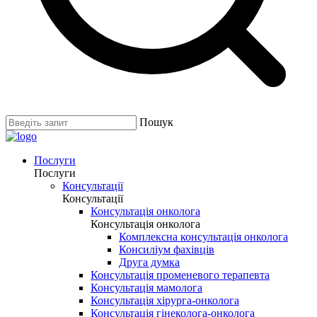
Пошук
Послуги
Послуги
Консультації
Консультації
Консультація онколога
Консультація онколога
Комплексна консультація онколога
Консиліум фахівців
Друга думка
Консультація променевого терапевта
Консультація мамолога
Консультація хірурга-онколога
Консультація гінеколога-онколога