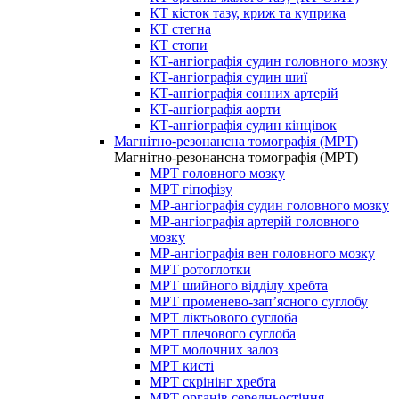
КТ кісток тазу, криж та куприка
КТ стегна
КТ стопи
КТ-ангіографія судин головного мозку
КТ-ангіографія судин шиї
КТ-ангіографія сонних артерій
КТ-ангіографія аорти
КТ-ангіографія судин кінцівок
Магнітно-резонансна томографія (МРТ)
Магнітно-резонансна томографія (МРТ)
МРТ головного мозку
МРТ гіпофізу
МР-ангіографія судин головного мозку
МР-ангіографія артерій головного
мозку
МР-ангіографія вен головного мозку
МРТ ротоглотки
МРТ шийного відділу хребта
МРТ променево-зап’ясного суглобу
МРТ ліктьового суглоба
МРТ плечового суглоба
МРТ молочних залоз
МРТ кисті
МРТ скрінінг хребта
МРТ органів середньостіння