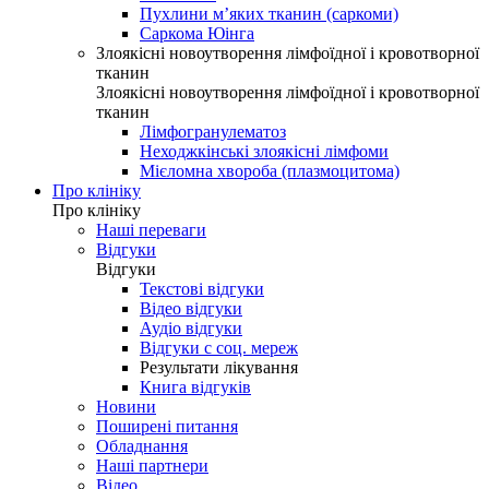
Пухлини м’яких тканин (саркоми)
Саркома Юінга
Злоякісні новоутворення лімфоїдної і кровотворної
тканин
Злоякісні новоутворення лімфоїдної і кровотворної
тканин
Лімфогранулематоз
Неходжкінські злоякісні лімфоми
Мієломна хвороба (плазмоцитома)
Про клініку
Про клініку
Наші переваги
Відгуки
Відгуки
Текстові відгуки
Відео відгуки
Аудіо відгуки
Відгуки с соц. мереж
Результати лікування
Книга відгуків
Новини
Поширені питання
Обладнання
Наші партнери
Відео