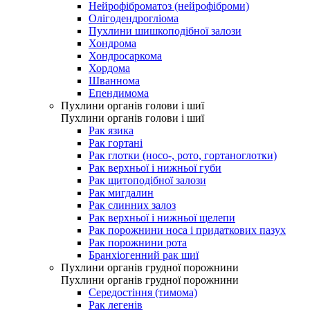
Нейрофіброматоз (нейрофіброми)
Олігодендрогліома
Пухлини шишкоподібної залози
Хондрома
Хондросаркома
Хордома
Шваннома
Епендимома
Пухлини органів голови і шиї
Пухлини органів голови і шиї
Рак язика
Рак гортані
Рак глотки (носо-, рото, гортаноглотки)
Рак верхньої і нижньої губи
Рак щитоподібної залози
Рак мигдалин
Рак слинних залоз
Рак верхньої і нижньої щелепи
Рак порожнини носа і придаткових пазух
Рак порожнини рота
Бранхіогенний рак шиї
Пухлини органів грудної порожнини
Пухлини органів грудної порожнини
Середостіння (тимома)
Рак легенів