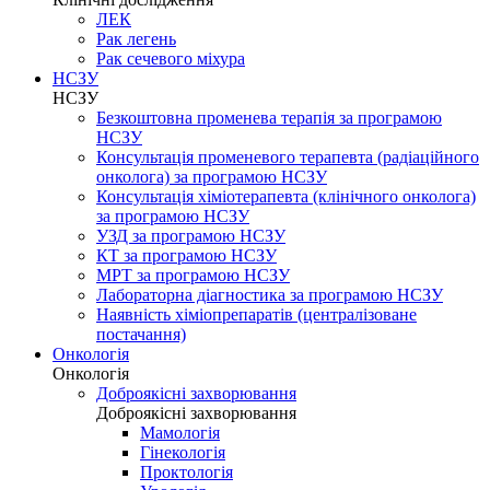
ЛЕК
Рак легень
Рак сечевого міхура
НСЗУ
НСЗУ
Безкоштовна променева терапія за програмою
НСЗУ
Консультація променевого терапевта (радіаційного
онколога) за програмою НСЗУ
Консультація хіміотерапевта (клінічного онколога)
за програмою НСЗУ
УЗД за програмою НСЗУ
КТ за програмою НСЗУ
МРТ за програмою НСЗУ
Лабораторна діагностика за програмою НСЗУ
Наявність хіміопрепаратів (централізоване
постачання)
Онкологія
Онкологія
Доброякісні захворювання
Доброякісні захворювання
Мамологія
Гінекологія
Проктологія