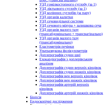
ВМС (трансвагінально)
УЗД гомілкостопного суглобу (за 1)
УЗД ліктьового суглобу (за 1)
УЗД колінних суглобів (за пару)
УЗД органів калитки
УЗД сечовидільної системи
УЗД сечового міхура + залишкова сеча
УЗД органів малого тазу
(трансабдомінально + трансвагінально)
УЗД органів малого тазу
(трансабдомінально)
Еластометрія печінки
Ультразвукова фолікулометрія
Доплерографія судин шиї
Ехокардіографія з доплерівським
аналізом
Доплерографія судин верхніх кінцівок
Доплерографія судин нижніх кінцівок
Доплерографія вен верхніх кінцівок
Доплерографія вен нижніх кінцівок
Доплерографія артерій верхніх
кінцівок
Доплерографія артерій нижніх кінцівок
Біопсія
Ендоскопічні дослідження