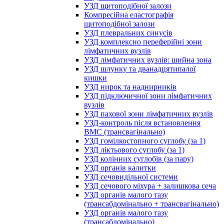
УЗД щитоподібної залози
Компресійна еластографія
щитоподібної залози
УЗД плевральних синусів
УЗД комплексно переферійні зони
лімфатичних вузлів
УЗД лімфатичних вузлів: шийна зона
УЗД шлунку та дванадцятипалої
кишки
УЗД нирок та наднирників
УЗД підключичної зони лімфатичних
вузлів
УЗД пахової зони лімфатичних вузлів
УЗД-контроль після встановлення
ВМС (трансвагінально)
УЗД гомілкостопного суглобу (за 1)
УЗД ліктьового суглобу (за 1)
УЗД колінних суглобів (за пару)
УЗД органів калитки
УЗД сечовидільної системи
УЗД сечового міхура + залишкова сеча
УЗД органів малого тазу
(трансабдомінально + трансвагінально)
УЗД органів малого тазу
(трансабдомінально)