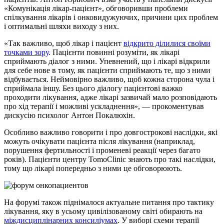
«Комунікація лікар-пацієнт», обговоривши проблеми
спілкування лікарів і онковидужуючих, причини цих проблем
і оптимальні шляхи виходу з них.
«Так важливо, щоб лікар і пацієнт
відкрито ділилися своїми
точками зору
. Пацієнти повинні розуміти, як лікарі
сприймають діалог з ними. Упевнений, що і лікарі відкрили
для себе нове в тому, як пацієнти сприймають те, що з ними
відбувається. Неймовірно важливо, щоб кожна сторона чула і
сприймала іншу. Без цього діалогу пацієнтові важко
проходити лікування, адже лікарі зазвичай мало розповідають
про хід терапії і можливі ускладнення», — прокоментував
дискусію психолог Антон Покалюхін.
Особливо важливо говорити і про довгострокові наслідки, які
можуть очікувати пацієнта після лікування (наприклад,
порушення фертильності і променеві реакції через багато
років). Пацієнти центру TomoClinic знають про такі наслідки,
тому що лікарі попередньо з ними це обговорюють.
На форумі також піднімалося актуальне питання про тактику
лікування, яку в усьому цивілізованому світі обирають на
міждисциплінарних консиліумах
. У виборі схеми терапії