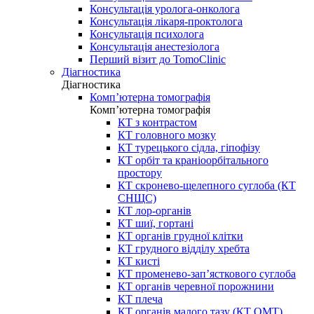
Консультація уролога-онколога
Консультація лікаря-проктолога
Консультація психолога
Консультація анестезіолога
Перший візит до TomoClinic
Діагностика
Діагностика
Комп’ютерна томографія
Комп’ютерна томографія
КТ з контрастом
КТ головного мозку
КТ турецького сідла, гіпофізу
КТ орбіт та краніоорбітального
простору
КТ скронево-щелепного суглоба (КТ
СНЩС)
КТ лор-органів
КТ шиї, гортані
КТ органів грудної клітки
КТ грудного відділу хребта
КТ кисті
КТ променево-зап’ясткового суглоба
КТ органів черевної порожнини
КТ плеча
КТ органів малого тазу (КТ ОМТ)