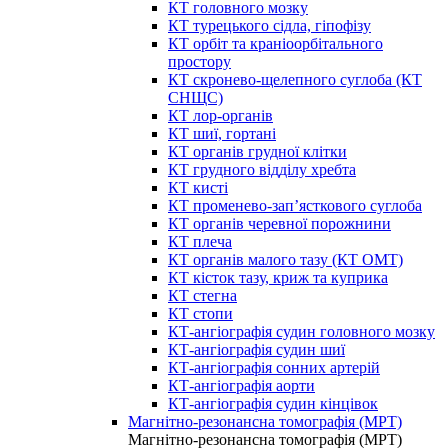
КТ головного мозку
КТ турецького сідла, гіпофізу
КТ орбіт та краніоорбітального
простору
КТ скронево-щелепного суглоба (КТ
СНЩС)
КТ лор-органів
КТ шиї, гортані
КТ органів грудної клітки
КТ грудного відділу хребта
КТ кисті
КТ променево-зап’ясткового суглоба
КТ органів черевної порожнини
КТ плеча
КТ органів малого тазу (КТ ОМТ)
КТ кісток тазу, криж та куприка
КТ стегна
КТ стопи
КТ-ангіографія судин головного мозку
КТ-ангіографія судин шиї
КТ-ангіографія сонних артерій
КТ-ангіографія аорти
КТ-ангіографія судин кінцівок
Магнітно-резонансна томографія (МРТ)
Магнітно-резонансна томографія (МРТ)