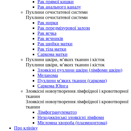
Рак прямої кишки
Рак анального каналу
Пухлини сечостатевої системи
Пухлини сечостатевої системи
Рак нирки
Рак передміхурової залози
Рак яєчка
Рак яєчників
Рак шийки матки
Рак тіла матки
Саркома матки
Пухлини шкіри, м’яких тканин і кісток
Пухлини шкіри, м’яких тканин і кісток
Злоякісні пухлини шкіри (лімфоми шкіри)
Меланома
Пухлини м’яких тканин (саркоми)
Саркома Юінга
Злоякісні новоутворення лімфоїдної і кровотворної
тканин
Злоякісні новоутворення лімфоїдної і кровотворної
тканин
Лімфогранулематоз
Неходжкінські злоякісні лімфоми
Мієломна хвороба (плазмоцитома)
Про клініку