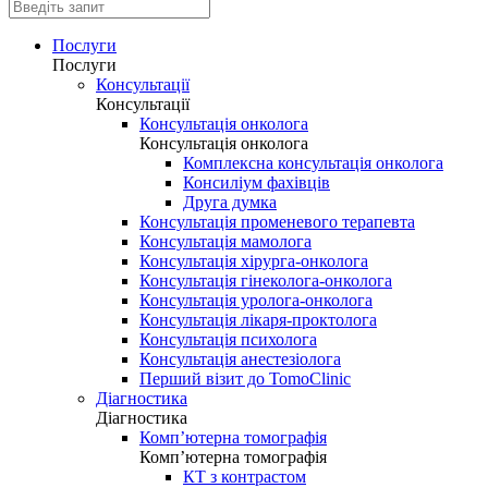
Послуги
Послуги
Консультації
Консультації
Консультація онколога
Консультація онколога
Комплексна консультація онколога
Консиліум фахівців
Друга думка
Консультація променевого терапевта
Консультація мамолога
Консультація хірурга-онколога
Консультація гінеколога-онколога
Консультація уролога-онколога
Консультація лікаря-проктолога
Консультація психолога
Консультація анестезіолога
Перший візит до TomoClinic
Діагностика
Діагностика
Комп’ютерна томографія
Комп’ютерна томографія
КТ з контрастом