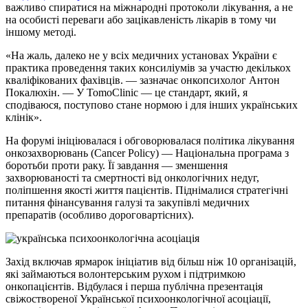
важливо спиратися на міжнародні протоколи лікування, а не
на особисті переваги або зацікавленість лікарів в тому чи
іншому методі.
«На жаль, далеко не у всіх медичних установах України є
практика проведення таких консиліумів за участю декількох
кваліфікованих фахівців. — зазначає онкопсихолог Антон
Покалюхін. — У TomoClinic — це стандарт, який, я
сподіваюся, поступово стане нормою і для інших українських
клінік».
На форумі ініціювалася і обговорювалася політика лікування
онкозахворювань (Cancer Policy) — Національна програма з
боротьби проти раку. Її завдання — зменшення
захворюваності та смертності від онкологічних недуг,
поліпшення якості життя пацієнтів. Піднімалися стратегічні
питання фінансування галузі та закупівлі медичних
препаратів (особливо дороговартісних).
Захід включав ярмарок ініціатив від більш ніж 10 організацій,
які займаються волонтерським рухом і підтримкою
онкопацієнтів. Відбулася і перша публічна презентація
свіжоствореної Української психоонкологічної асоціації,