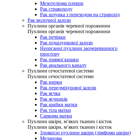
Мезотеліома плеври
Рак стравоходу
Рак шлунка з переходом на стравохід
Рак молочної залози
Пухлини органів черевної порожнини
Пухлини органів черевної порожнини
Рак печінки
Рак підшлункової залози
Неорганні пухлини заочеревинного
простору
Рак прямої кишки
Рак анального каналу
Пухлини сечостатевої системи
Пухлини сечостатевої системи
Рак нирки
Рак передміхурової залози
Рак яєчка
Рак яєчників
Рак шийки матки
Рак тіла матки
Саркома матки
Пухлини шкіри, м’яких тканин і кісток
Пухлини шкіри, м’яких тканин і кісток
Злоякісні пухлини шкіри (лімфоми шкіри)
Меланома