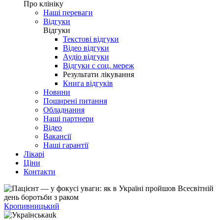
Про клініку
Наші переваги
Відгуки
Відгуки
Текстові відгуки
Відео відгуки
Аудіо відгуки
Відгуки с соц. мереж
Результати лікування
Книга відгуків
Новини
Поширені питання
Обладнання
Наші партнери
Відео
Вакансії
Наші гарантії
Лікарі
Ціни
Контакти
Кропивницький
uk