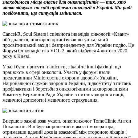
знаходилося місце власне для онкопацієнтів — тих, хто
чітко відчуває на собі проблеми онкології в Україні. Ми раді
повідомити, що ситуація змінилася.
Cancel/R, Soul Sisters і спільнота інвалідів онкології «Квант»
об’єдналися, повторно організувавши унікальний
просвітницький захід і безпрецедентну для України подію. Це
Форум Онкопацієнтів VOL.2, який відбувся 4 лютого 2020
року в Києві.
У залі були присутні пацієнти, лікарі та інші фахівці, що
працюють в сфері онкології. Участь у форумі взяли
представники Міністерства охорони здоров’я України,
Національної служби здоров’я України, підкомітету з питань
профілактики і боротьби з онкологічними захворюваннями
Комітету Верховної Ради України з питань здоров’я нації,
медичної допомоги і медичного страхування.
Вперше в заході взяв участь онкопсихолог TomoClinic Антон
Покалюхін. Він був запрошений в якості модератора,
отримавши вдалий досвід взаємодії між стороною лікарів і
пацієнтів. Антон Юрійович взяв участь у панельній дискусії