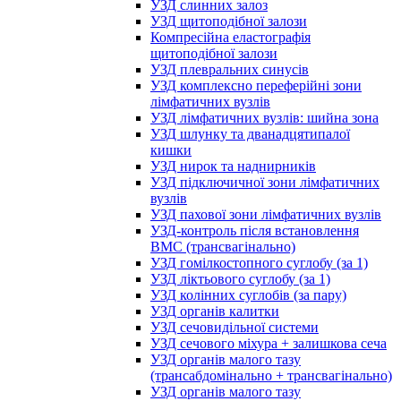
УЗД слинних залоз
УЗД щитоподібної залози
Компресійна еластографія
щитоподібної залози
УЗД плевральних синусів
УЗД комплексно переферійні зони
лімфатичних вузлів
УЗД лімфатичних вузлів: шийна зона
УЗД шлунку та дванадцятипалої
кишки
УЗД нирок та наднирників
УЗД підключичної зони лімфатичних
вузлів
УЗД пахової зони лімфатичних вузлів
УЗД-контроль після встановлення
ВМС (трансвагінально)
УЗД гомілкостопного суглобу (за 1)
УЗД ліктьового суглобу (за 1)
УЗД колінних суглобів (за пару)
УЗД органів калитки
УЗД сечовидільної системи
УЗД сечового міхура + залишкова сеча
УЗД органів малого тазу
(трансабдомінально + трансвагінально)
УЗД органів малого тазу