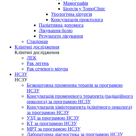
Мамографія
Біопсія у TomoClinic
Урологічна хірургія
Консультація проктолога
Паліативна допомога
Лікування болю
Результати лікування
Стаціонар
Клінічні дослідження
Клінічні дослідження
ЛЕК
Рак легень
Рак сечевого міхура
НСЗУ
НСЗУ
Безкоштовна променева терапія за програмою
НСЗУ
Консультація променевого терапевта (радіаційного
онколога) за програмою НСЗУ
Консультація хіміотерапевта (клінічного онколога)
за програмою НСЗУ
УЗД за програмою НСЗУ
КТ за програмою НСЗУ
МРТ за програмою НСЗУ
Лабораторна діагностика за програмою НСЗУ