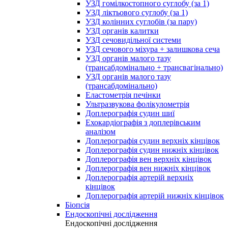
УЗД гомілкостопного суглобу (за 1)
УЗД ліктьового суглобу (за 1)
УЗД колінних суглобів (за пару)
УЗД органів калитки
УЗД сечовидільної системи
УЗД сечового міхура + залишкова сеча
УЗД органів малого тазу
(трансабдомінально + трансвагінально)
УЗД органів малого тазу
(трансабдомінально)
Еластометрія печінки
Ультразвукова фолікулометрія
Доплерографія судин шиї
Ехокардіографія з доплерівським
аналізом
Доплерографія судин верхніх кінцівок
Доплерографія судин нижніх кінцівок
Доплерографія вен верхніх кінцівок
Доплерографія вен нижніх кінцівок
Доплерографія артерій верхніх
кінцівок
Доплерографія артерій нижніх кінцівок
Біопсія
Ендоскопічні дослідження
Ендоскопічні дослідження