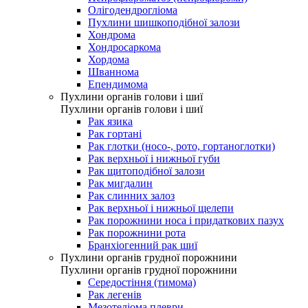
Олігодендрогліома
Пухлини шишкоподібної залози
Хондрома
Хондросаркома
Хордома
Шваннома
Епендимома
Пухлини органів голови і шиї
Пухлини органів голови і шиї
Рак язика
Рак гортані
Рак глотки (носо-, рото, гортаноглотки)
Рак верхньої і нижньої губи
Рак щитоподібної залози
Рак мигдалин
Рак слинних залоз
Рак верхньої і нижньої щелепи
Рак порожнини носа і придаткових пазух
Рак порожнини рота
Бранхіогенний рак шиї
Пухлини органів грудної порожнини
Пухлини органів грудної порожнини
Середостіння (тимома)
Рак легенів
Мезотеліома плеври