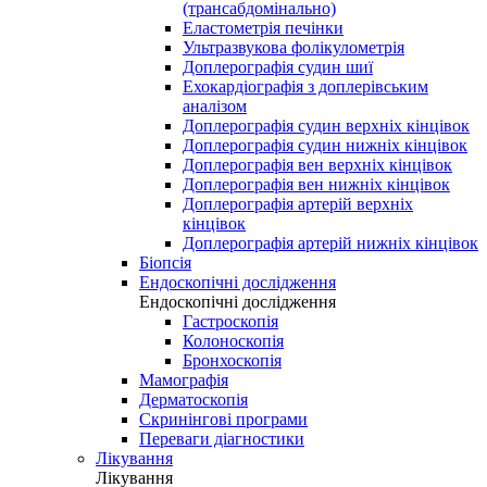
(трансабдомінально)
Еластометрія печінки
Ультразвукова фолікулометрія
Доплерографія судин шиї
Ехокардіографія з доплерівським
аналізом
Доплерографія судин верхніх кінцівок
Доплерографія судин нижніх кінцівок
Доплерографія вен верхніх кінцівок
Доплерографія вен нижніх кінцівок
Доплерографія артерій верхніх
кінцівок
Доплерографія артерій нижніх кінцівок
Біопсія
Ендоскопічні дослідження
Ендоскопічні дослідження
Гастроскопія
Колоноскопія
Бронхоскопія
Мамографія
Дерматоскопія
Скринінгові програми
Переваги діагностики
Лікування
Лікування