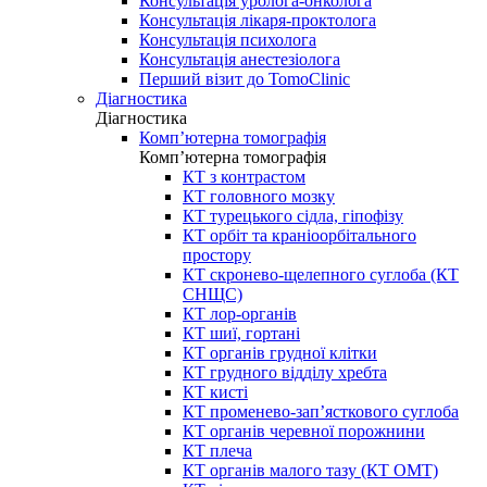
Консультація уролога-онколога
Консультація лікаря-проктолога
Консультація психолога
Консультація анестезіолога
Перший візит до TomoClinic
Діагностика
Діагностика
Комп’ютерна томографія
Комп’ютерна томографія
КТ з контрастом
КТ головного мозку
КТ турецького сідла, гіпофізу
КТ орбіт та краніоорбітального
простору
КТ скронево-щелепного суглоба (КТ
СНЩС)
КТ лор-органів
КТ шиї, гортані
КТ органів грудної клітки
КТ грудного відділу хребта
КТ кисті
КТ променево-зап’ясткового суглоба
КТ органів черевної порожнини
КТ плеча
КТ органів малого тазу (КТ ОМТ)