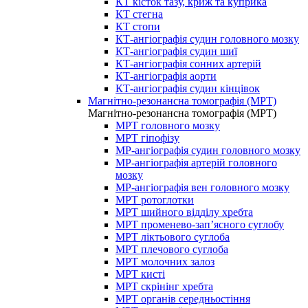
КТ кісток тазу, криж та куприка
КТ стегна
КТ стопи
КТ-ангіографія судин головного мозку
КТ-ангіографія судин шиї
КТ-ангіографія сонних артерій
КТ-ангіографія аорти
КТ-ангіографія судин кінцівок
Магнітно-резонансна томографія (МРТ)
Магнітно-резонансна томографія (МРТ)
МРТ головного мозку
МРТ гіпофізу
МР-ангіографія судин головного мозку
МР-ангіографія артерій головного
мозку
МР-ангіографія вен головного мозку
МРТ ротоглотки
МРТ шийного відділу хребта
МРТ променево-зап’ясного суглобу
МРТ ліктьового суглоба
МРТ плечового суглоба
МРТ молочних залоз
МРТ кисті
МРТ скрінінг хребта
МРТ органів середньостіння