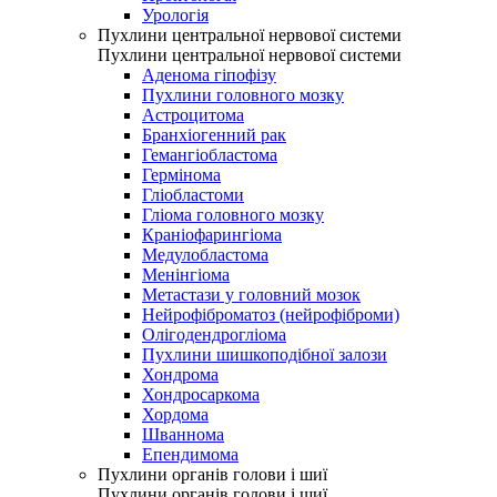
Урологія
Пухлини центральної нервової системи
Пухлини центральної нервової системи
Аденома гіпофізу
Пухлини головного мозку
Астроцитома
Бранхіогенний рак
Гемангіобластома
Гермінома
Гліобластоми
Гліома головного мозку
Краніофарингіома
Медулобластома
Менінгіома
Метастази у головний мозок
Нейрофіброматоз (нейрофіброми)
Олігодендрогліома
Пухлини шишкоподібної залози
Хондрома
Хондросаркома
Хордома
Шваннома
Епендимома
Пухлини органів голови і шиї
Пухлини органів голови і шиї