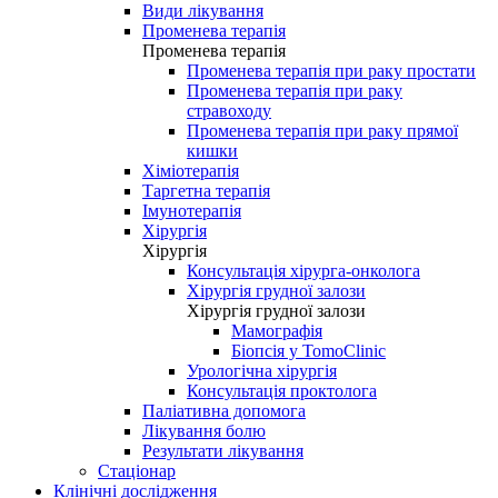
Види лікування
Променева терапія
Променева терапія
Променева терапія при раку простати
Променева терапія при раку
стравоходу
Променева терапія при раку прямої
кишки
Хіміотерапія
Таргетна терапія
Імунотерапія
Хірургія
Хірургія
Консультація хірурга-онколога
Хірургія грудної залози
Хірургія грудної залози
Мамографія
Біопсія у TomoClinic
Урологічна хірургія
Консультація проктолога
Паліативна допомога
Лікування болю
Результати лікування
Стаціонар
Клінічні дослідження