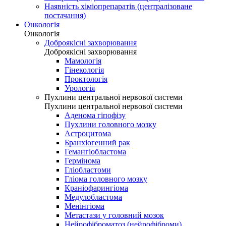
Наявність хіміопрепаратів (централізоване
постачання)
Онкологія
Онкологія
Доброякісні захворювання
Доброякісні захворювання
Мамологія
Гінекологія
Проктологія
Урологія
Пухлини центральної нервової системи
Пухлини центральної нервової системи
Аденома гіпофізу
Пухлини головного мозку
Астроцитома
Бранхіогенний рак
Гемангіобластома
Гермінома
Гліобластоми
Гліома головного мозку
Краніофарингіома
Медулобластома
Менінгіома
Метастази у головний мозок
Нейрофіброматоз (нейрофіброми)