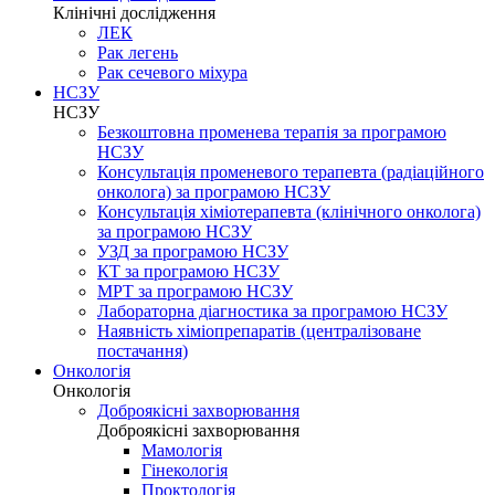
Клінічні дослідження
ЛЕК
Рак легень
Рак сечевого міхура
НСЗУ
НСЗУ
Безкоштовна променева терапія за програмою
НСЗУ
Консультація променевого терапевта (радіаційного
онколога) за програмою НСЗУ
Консультація хіміотерапевта (клінічного онколога)
за програмою НСЗУ
УЗД за програмою НСЗУ
КТ за програмою НСЗУ
МРТ за програмою НСЗУ
Лабораторна діагностика за програмою НСЗУ
Наявність хіміопрепаратів (централізоване
постачання)
Онкологія
Онкологія
Доброякісні захворювання
Доброякісні захворювання
Мамологія
Гінекологія
Проктологія