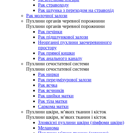
Рак стравоходу
Рак шлунка з переходом на стравохід
Рак молочної залози
Пухлини органів черевної порожнини
Пухлини органів черевної порожнини
Рак печінки
Рак підшлункової залози
Неорганні пухлини заочеревинного
простору
Рак прямої кишки
Рак анального каналу
Пухлини сечостатевої системи
Пухлини сечостатевої системи
Рак нирки
Рак передміхурової залози
Рак яєчка
Рак яєчників
Рак шийки матки
Рак тіла матки
Саркома матки
Пухлини шкіри, м’яких тканин і кісток
Пухлини шкіри, м’яких тканин і кісток
Злоякісні пухлини шкіри (лімфоми шкіри)
Меланома