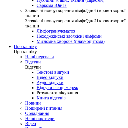
Пухлини м’яких тканин (саркоми)
Саркома Юінга
Злоякісні новоутворення лімфоїдної і кровотворної
тканин
Злоякісні новоутворення лімфоїдної і кровотворної
тканин
Лімфогранулематоз
Неходжкінські злоякісні лімфоми
Мієломна хвороба (плазмоцитома)
Про клініку
Про клініку
Наші переваги
Відгуки
Відгуки
Текстові відгуки
Відео відгуки
Аудіо відгуки
Відгуки с соц. мереж
Результати лікування
Книга відгуків
Новини
Поширені питання
Обладнання
Наші партнери
Відео