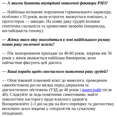
— А якими бувають внутрішні онкогенні фактори РМЗ?
— Найбільш впливове порушення гормонального характеру,
особливо з 35 років, коли естроген знижується повільно, а
прогестерон — швидко. На появу раку грудей впливає
генетична схильність та хромосомні хвороби (наприклад,
нестабільність геному).
— Жінки якого віку знаходяться в зоні найбільшого ризику
появи раку молочної залози?
— Пік захворювання припадає на 40-60 років, зокрема вік 56
років у жінок вважається найбільш ймовірним, коли
найчастіше фіксують цей діагноз.
— Ваші поради щодо своєчасного виявлення раку грудей?
— Обов’язковий плановий візит до мамолога, проведення
самообстежень раз на місяць перед дзеркалом та
діагностичних обстежень (УЗД до 40 років і
мамографії
після
40). Слідкуйте за ледь помітними симптомами, майте
онкологічну насторогу щодо власного здоров’я.
Виокремлюйте ​2-3 дні на рік на його перевірку та діагностику
молочних залоз зокрема у спеціалістів на сучасному
обладнанні.