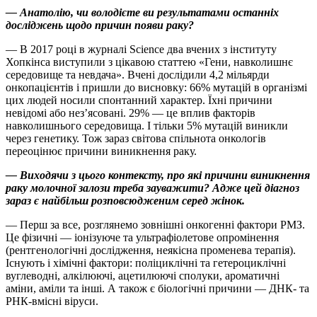
— Анатолію, чи володієте ви результатами останніх
досліджень щодо причин появи раку?
— В 2017 році в журналі Science два вчених з інституту
Хопкінса виступили з цікавою статтею «Гени, навколишнє
середовище та невдача». Вчені дослідили 4,2 мільярди
онкопацієнтів і пришли до висновку: 66% мутацій в організмі
цих людей носили спонтанний характер. Їхні причини
невідомі або нез’ясовані. 29% — це вплив факторів
навколишнього середовища. І тільки 5% мутацій виникли
через генетику. Тож зараз світова спільнота онкологів
переоцінює причини виникнення раку.
— Виходячи з цього контексту, про які причини виникнення
раку молочної залози треба зауважити? Адже цей діагноз
зараз є найбільш розповсюдженим серед жінок.
— Перш за все, розглянемо зовнішні онкогенні фактори РМЗ.
Це фізичні — іонізуюче та ультрафіолетове опромінення
(рентгенологічні дослідження, неякісна променева терапія).
Існують і хімічні фактори: поліциклічні та гетероциклічні
вуглеводні, алкілюючі, ацетилюючі сполуки, ароматичні
аміни, аміли та інші. А також є біологічні причини — ДНК- та
РНК-вмісні віруси.