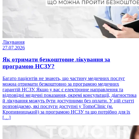
Лікування
27.07.2026
Як отримати безкоштовне лікування за
програмою НСЗУ?
Багато пацієнтів не знають, що частину медичних послуг
можна отримати безкоштовно за програмою медичних
гарантій НСЗУ. Якщо у вас є електронне направлення та
відповідні медичні показання, окремі консультації, діагностика
й лікування можуть бути доступними без оплати. У цій статті
розповідаємо, які послуги доступні у TomoClinic (м.
Кропивницький) за програмою НСЗУ та що потрібно для їх
[…]