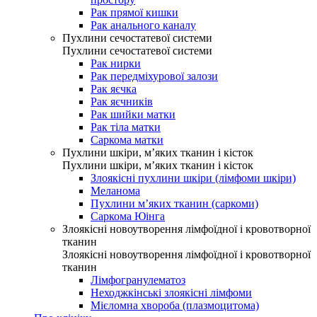
Рак прямої кишки
Рак анального каналу
Пухлини сечостатевої системи
Пухлини сечостатевої системи
Рак нирки
Рак передміхурової залози
Рак яєчка
Рак яєчників
Рак шийки матки
Рак тіла матки
Саркома матки
Пухлини шкіри, м’яких тканин і кісток
Пухлини шкіри, м’яких тканин і кісток
Злоякісні пухлини шкіри (лімфоми шкіри)
Меланома
Пухлини м’яких тканин (саркоми)
Саркома Юінга
Злоякісні новоутворення лімфоїдної і кровотворної
тканин
Злоякісні новоутворення лімфоїдної і кровотворної
тканин
Лімфогранулематоз
Неходжкінські злоякісні лімфоми
Мієломна хвороба (плазмоцитома)