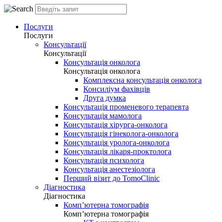
Послуги
Послуги
Консультації
Консультації
Консультація онколога
Консультація онколога
Комплексна консультація онколога
Консиліум фахівців
Друга думка
Консультація променевого терапевта
Консультація мамолога
Консультація хірурга-онколога
Консультація гінеколога-онколога
Консультація уролога-онколога
Консультація лікаря-проктолога
Консультація психолога
Консультація анестезіолога
Перший візит до TomoClinic
Діагностика
Діагностика
Комп’ютерна томографія
Комп’ютерна томографія