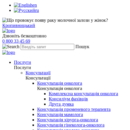
en
ru
Кропивницький
Дзвоніть безкоштовно
0 800 33 45 69
Пошук
Послуги
Послуги
Консультації
Консультації
Консультація онколога
Консультація онколога
Комплексна консультація онколога
Консиліум фахівців
Друга думка
Консультація променевого терапевта
Консультація мамолога
Консультація хірурга-онколога
Консультація гінеколога-онколога