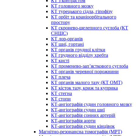
КТ з контрастом
КТ головного мозку
КТ турецького сідла, гіпофізу
КТ орбіт та краніоорбітального
простору
КТ скронево-щелепного суглоба (КТ
СНЩС)
КТ лор-органів
КТ шиї, гортані
КТ органів грудної клітки
КТ грудного відділу хребта
КТ кисті
КТ променево-зап’ясткового суглоба
КТ органів черевної порожнини
КТ плеча
КТ органів малого тазу (КТ ОМТ)
КТ кісток тазу, криж та куприка
КТ стегна
КТ стопи
КТ-ангіографія судин головного мозку
КТ-ангіографія судин шиї
КТ-ангіографія сонних артерій
КТ-ангіографія аорти
КТ-ангіографія судин кінцівок
Магнітно-резонансна томографія (МРТ)