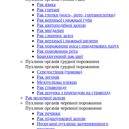
Рак язика
Рак гортані
Рак глотки (носо-, рото, гортаноглотки)
Рак верхньої і нижньої губи
Рак щитоподібної залози
Рак мигдалин
Рак слинних залоз
Рак верхньої і нижньої щелепи
Рак порожнини носа і придаткових пазух
Рак порожнини рота
Бранхіогенний рак шиї
Пухлини органів грудної порожнини
Пухлини органів грудної порожнини
Середостіння (тимома)
Рак легенів
Мезотеліома плеври
Рак стравоходу
Рак шлунка з переходом на стравохід
Рак молочної залози
Пухлини органів черевної порожнини
Пухлини органів черевної порожнини
Рак печінки
Рак підшлункової залози
Неорганні пухлини заочеревинного
простору