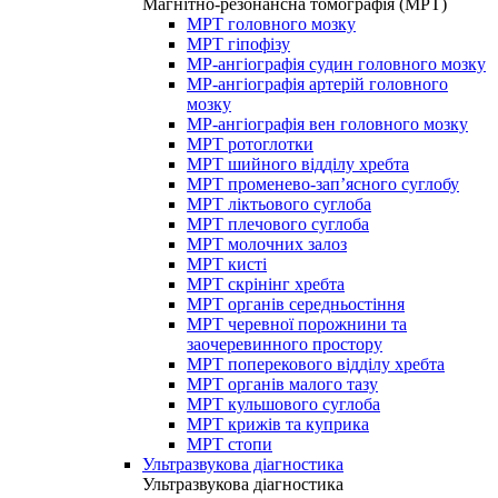
Магнітно-резонансна томографія (МРТ)
МРТ головного мозку
МРТ гіпофізу
МР-ангіографія судин головного мозку
МР-ангіографія артерій головного
мозку
МР-ангіографія вен головного мозку
МРТ ротоглотки
МРТ шийного відділу хребта
МРТ променево-зап’ясного суглобу
МРТ ліктьового суглоба
МРТ плечового суглоба
МРТ молочних залоз
МРТ кисті
МРТ скрінінг хребта
МРТ органів середньостіння
МРТ черевної порожнини та
заочеревинного простору
МРТ поперекового відділу хребта
МРТ органів малого тазу
МРТ кульшового суглоба
МРТ крижів та куприка
МРТ стопи
Ультразвукова діагностика
Ультразвукова діагностика