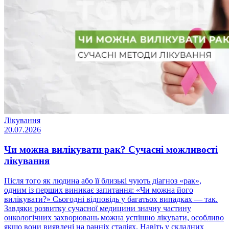
Лікування
20.07.2026
Чи можна вилікувати рак? Сучасні можливості
лікування
Після того як людина або її близькі чують діагноз «рак»,
одним із перших виникає запитання: «Чи можна його
вилікувати?» Сьогодні відповідь у багатьох випадках — так.
Завдяки розвитку сучасної медицини значну частину
онкологічних захворювань можна успішно лікувати, особливо
якщо вони виявлені на ранніх стадіях. Навіть у складних