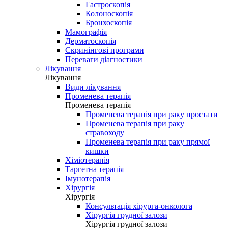
Гастроскопія
Колоноскопія
Бронхоскопія
Мамографія
Дерматоскопія
Скринінгові програми
Переваги діагностики
Лікування
Лікування
Види лікування
Променева терапія
Променева терапія
Променева терапія при раку простати
Променева терапія при раку
стравоходу
Променева терапія при раку прямої
кишки
Хіміотерапія
Таргетна терапія
Імунотерапія
Хірургія
Хірургія
Консультація хірурга-онколога
Хірургія грудної залози
Хірургія грудної залози