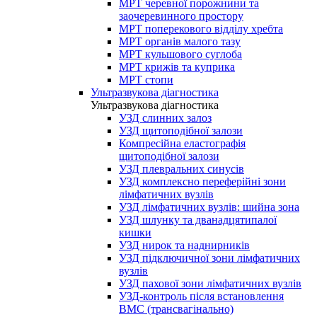
МРТ черевної порожнини та
заочеревинного простору
МРТ поперекового відділу хребта
МРТ органів малого тазу
МРТ кульшового суглоба
МРТ крижів та куприка
МРТ стопи
Ультразвукова діагностика
Ультразвукова діагностика
УЗД слинних залоз
УЗД щитоподібної залози
Компресійна еластографія
щитоподібної залози
УЗД плевральних синусів
УЗД комплексно переферійні зони
лімфатичних вузлів
УЗД лімфатичних вузлів: шийна зона
УЗД шлунку та дванадцятипалої
кишки
УЗД нирок та наднирників
УЗД підключичної зони лімфатичних
вузлів
УЗД пахової зони лімфатичних вузлів
УЗД-контроль після встановлення
ВМС (трансвагінально)