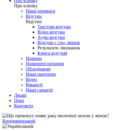
Про клініку
Про клініку
Наші переваги
Відгуки
Відгуки
Текстові відгуки
Відео відгуки
Аудіо відгуки
Відгуки с соц. мереж
Результати лікування
Книга відгуків
Новини
Поширені питання
Обладнання
Наші партнери
Відео
Вакансії
Наші гарантії
Лікарі
Ціни
Контакти
Кропивницький
uk