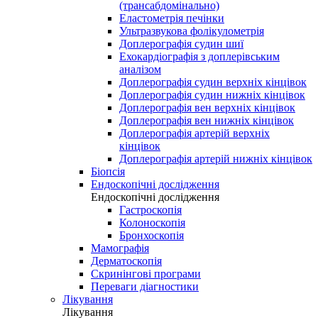
(трансабдомінально)
Еластометрія печінки
Ультразвукова фолікулометрія
Доплерографія судин шиї
Ехокардіографія з доплерівським
аналізом
Доплерографія судин верхніх кінцівок
Доплерографія судин нижніх кінцівок
Доплерографія вен верхніх кінцівок
Доплерографія вен нижніх кінцівок
Доплерографія артерій верхніх
кінцівок
Доплерографія артерій нижніх кінцівок
Біопсія
Ендоскопічні дослідження
Ендоскопічні дослідження
Гастроскопія
Колоноскопія
Бронхоскопія
Мамографія
Дерматоскопія
Скринінгові програми
Переваги діагностики
Лікування
Лікування