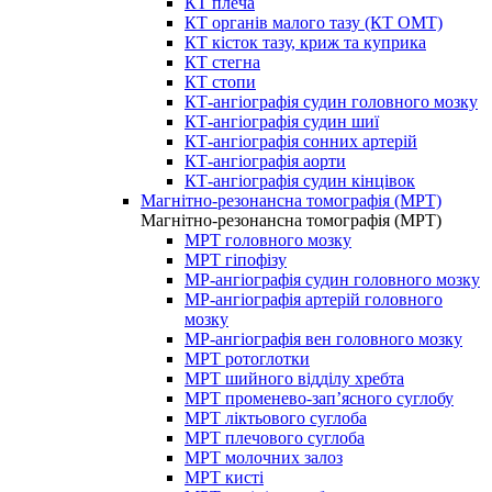
КТ плеча
КТ органів малого тазу (КТ ОМТ)
КТ кісток тазу, криж та куприка
КТ стегна
КТ стопи
КТ-ангіографія судин головного мозку
КТ-ангіографія судин шиї
КТ-ангіографія сонних артерій
КТ-ангіографія аорти
КТ-ангіографія судин кінцівок
Магнітно-резонансна томографія (МРТ)
Магнітно-резонансна томографія (МРТ)
МРТ головного мозку
МРТ гіпофізу
МР-ангіографія судин головного мозку
МР-ангіографія артерій головного
мозку
МР-ангіографія вен головного мозку
МРТ ротоглотки
МРТ шийного відділу хребта
МРТ променево-зап’ясного суглобу
МРТ ліктьового суглоба
МРТ плечового суглоба
МРТ молочних залоз
МРТ кисті