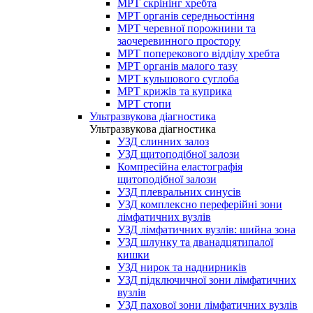
МРТ скрінінг хребта
МРТ органів середньостіння
МРТ черевної порожнини та
заочеревинного простору
МРТ поперекового відділу хребта
МРТ органів малого тазу
МРТ кульшового суглоба
МРТ крижів та куприка
МРТ стопи
Ультразвукова діагностика
Ультразвукова діагностика
УЗД слинних залоз
УЗД щитоподібної залози
Компресійна еластографія
щитоподібної залози
УЗД плевральних синусів
УЗД комплексно переферійні зони
лімфатичних вузлів
УЗД лімфатичних вузлів: шийна зона
УЗД шлунку та дванадцятипалої
кишки
УЗД нирок та наднирників
УЗД підключичної зони лімфатичних
вузлів
УЗД пахової зони лімфатичних вузлів