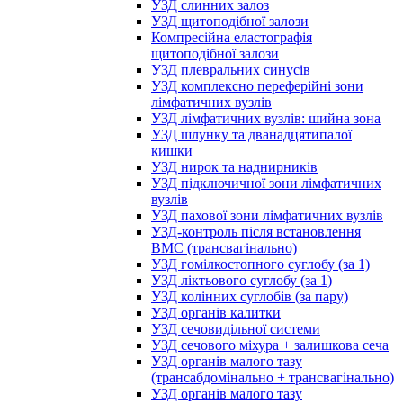
УЗД слинних залоз
УЗД щитоподібної залози
Компресійна еластографія
щитоподібної залози
УЗД плевральних синусів
УЗД комплексно переферійні зони
лімфатичних вузлів
УЗД лімфатичних вузлів: шийна зона
УЗД шлунку та дванадцятипалої
кишки
УЗД нирок та наднирників
УЗД підключичної зони лімфатичних
вузлів
УЗД пахової зони лімфатичних вузлів
УЗД-контроль після встановлення
ВМС (трансвагінально)
УЗД гомілкостопного суглобу (за 1)
УЗД ліктьового суглобу (за 1)
УЗД колінних суглобів (за пару)
УЗД органів калитки
УЗД сечовидільної системи
УЗД сечового міхура + залишкова сеча
УЗД органів малого тазу
(трансабдомінально + трансвагінально)
УЗД органів малого тазу