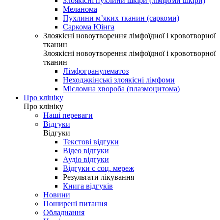
Злоякісні пухлини шкіри (лімфоми шкіри)
Меланома
Пухлини м’яких тканин (саркоми)
Саркома Юінга
Злоякісні новоутворення лімфоїдної і кровотворної
тканин
Злоякісні новоутворення лімфоїдної і кровотворної
тканин
Лімфогранулематоз
Неходжкінські злоякісні лімфоми
Мієломна хвороба (плазмоцитома)
Про клініку
Про клініку
Наші переваги
Відгуки
Відгуки
Текстові відгуки
Відео відгуки
Аудіо відгуки
Відгуки с соц. мереж
Результати лікування
Книга відгуків
Новини
Поширені питання
Обладнання