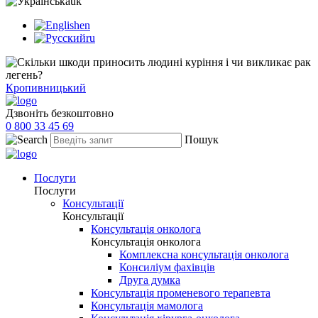
uk
en
ru
Кропивницький
Дзвоніть безкоштовно
0 800 33 45 69
Пошук
Послуги
Послуги
Консультації
Консультації
Консультація онколога
Консультація онколога
Комплексна консультація онколога
Консиліум фахівців
Друга думка
Консультація променевого терапевта
Консультація мамолога