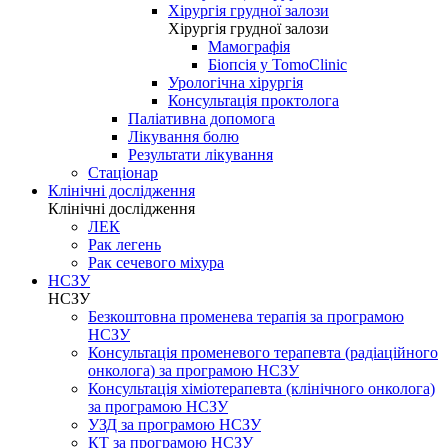
Хірургія грудної залози
Хірургія грудної залози
Мамографія
Біопсія у TomoClinic
Урологічна хірургія
Консультація проктолога
Паліативна допомога
Лікування болю
Результати лікування
Стаціонар
Клінічні дослідження
Клінічні дослідження
ЛЕК
Рак легень
Рак сечевого міхура
НСЗУ
НСЗУ
Безкоштовна променева терапія за програмою
НСЗУ
Консультація променевого терапевта (радіаційного
онколога) за програмою НСЗУ
Консультація хіміотерапевта (клінічного онколога)
за програмою НСЗУ
УЗД за програмою НСЗУ
КТ за програмою НСЗУ