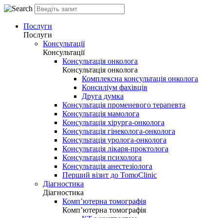
Послуги
Послуги
Консультації
Консультації
Консультація онколога
Консультація онколога
Комплексна консультація онколога
Консиліум фахівців
Друга думка
Консультація променевого терапевта
Консультація мамолога
Консультація хірурга-онколога
Консультація гінеколога-онколога
Консультація уролога-онколога
Консультація лікаря-проктолога
Консультація психолога
Консультація анестезіолога
Перший візит до TomoClinic
Діагностика
Діагностика
Комп’ютерна томографія
Комп’ютерна томографія