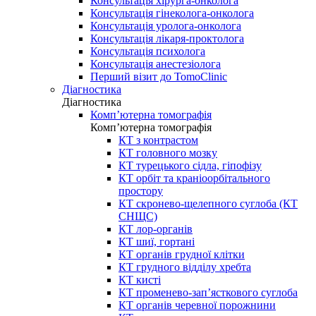
Консультація хірурга-онколога
Консультація гінеколога-онколога
Консультація уролога-онколога
Консультація лікаря-проктолога
Консультація психолога
Консультація анестезіолога
Перший візит до TomoClinic
Діагностика
Діагностика
Комп’ютерна томографія
Комп’ютерна томографія
КТ з контрастом
КТ головного мозку
КТ турецького сідла, гіпофізу
КТ орбіт та краніоорбітального
простору
КТ скронево-щелепного суглоба (КТ
СНЩС)
КТ лор-органів
КТ шиї, гортані
КТ органів грудної клітки
КТ грудного відділу хребта
КТ кисті
КТ променево-зап’ясткового суглоба
КТ органів черевної порожнини