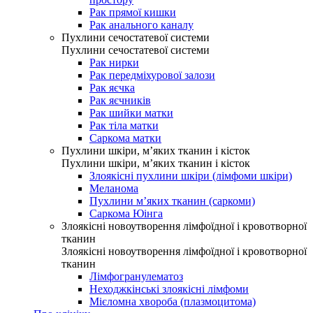
Рак прямої кишки
Рак анального каналу
Пухлини сечостатевої системи
Пухлини сечостатевої системи
Рак нирки
Рак передміхурової залози
Рак яєчка
Рак яєчників
Рак шийки матки
Рак тіла матки
Саркома матки
Пухлини шкіри, м’яких тканин і кісток
Пухлини шкіри, м’яких тканин і кісток
Злоякісні пухлини шкіри (лімфоми шкіри)
Меланома
Пухлини м’яких тканин (саркоми)
Саркома Юінга
Злоякісні новоутворення лімфоїдної і кровотворної
тканин
Злоякісні новоутворення лімфоїдної і кровотворної
тканин
Лімфогранулематоз
Неходжкінські злоякісні лімфоми
Мієломна хвороба (плазмоцитома)