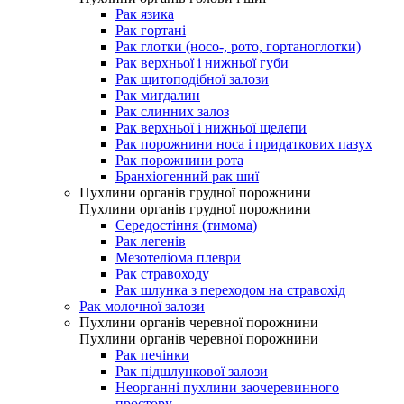
Рак язика
Рак гортані
Рак глотки (носо-, рото, гортаноглотки)
Рак верхньої і нижньої губи
Рак щитоподібної залози
Рак мигдалин
Рак слинних залоз
Рак верхньої і нижньої щелепи
Рак порожнини носа і придаткових пазух
Рак порожнини рота
Бранхіогенний рак шиї
Пухлини органів грудної порожнини
Пухлини органів грудної порожнини
Середостіння (тимома)
Рак легенів
Мезотеліома плеври
Рак стравоходу
Рак шлунка з переходом на стравохід
Рак молочної залози
Пухлини органів черевної порожнини
Пухлини органів черевної порожнини
Рак печінки
Рак підшлункової залози
Неорганні пухлини заочеревинного
простору