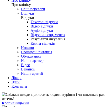
Про клініку
Про клініку
Наші переваги
Відгуки
Відгуки
Текстові відгуки
Відео відгуки
Аудіо відгуки
Відгуки с соц. мереж
Результати лікування
Книга відгуків
Новини
Поширені питання
Обладнання
Наші партнери
Відео
Вакансії
Наші гарантії
Лікарі
Ціни
Контакти
Кропивницький