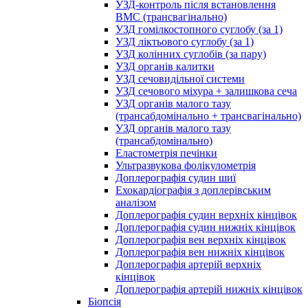
УЗД-контроль після встановлення
ВМС (трансвагінально)
УЗД гомілкостопного суглобу (за 1)
УЗД ліктьового суглобу (за 1)
УЗД колінних суглобів (за пару)
УЗД органів калитки
УЗД сечовидільної системи
УЗД сечового міхура + залишкова сеча
УЗД органів малого тазу
(трансабдомінально + трансвагінально)
УЗД органів малого тазу
(трансабдомінально)
Еластометрія печінки
Ультразвукова фолікулометрія
Доплерографія судин шиї
Ехокардіографія з доплерівським
аналізом
Доплерографія судин верхніх кінцівок
Доплерографія судин нижніх кінцівок
Доплерографія вен верхніх кінцівок
Доплерографія вен нижніх кінцівок
Доплерографія артерій верхніх
кінцівок
Доплерографія артерій нижніх кінцівок
Біопсія