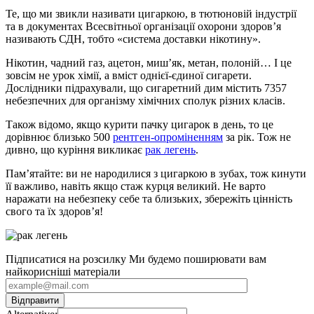
Те, що ми звикли називати цигаркою, в тютюновій індустрії
та в документах Всесвітньої організації охорони здоров’я
називають СДН, тобто «система доставки нікотину».
Нікотин, чадний газ, ацетон, миш’як, метан, полоній… І це
зовсім не урок хімії, а вміст однієї-єдиної сигарети.
Дослідники підрахували, що сигаретний дим містить 7357
небезпечних для організму хімічних сполук різних класів.
Також відомо, якщо курити пачку цигарок в день, то це
дорівнює близько 500
рентген-опроміненням
за рік. Тож не
дивно, що куріння викликає
рак легень
.
Пам’ятайте: ви не народилися з цигаркою в зубах, тож кинути
її важливо, навіть якщо стаж курця великий. Не варто
наражати на небезпеку себе та близьких, збережіть цінність
свого та їх здоров’я!
Підписатися на розсилку
Ми будемо поширювати вам
найкорисніші матеріали