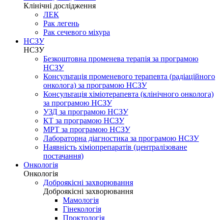
Клінічні дослідження
ЛЕК
Рак легень
Рак сечевого міхура
НСЗУ
НСЗУ
Безкоштовна променева терапія за програмою
НСЗУ
Консультація променевого терапевта (радіаційного
онколога) за програмою НСЗУ
Консультація хіміотерапевта (клінічного онколога)
за програмою НСЗУ
УЗД за програмою НСЗУ
КТ за програмою НСЗУ
МРТ за програмою НСЗУ
Лабораторна діагностика за програмою НСЗУ
Наявність хіміопрепаратів (централізоване
постачання)
Онкологія
Онкологія
Доброякісні захворювання
Доброякісні захворювання
Мамологія
Гінекологія
Проктологія