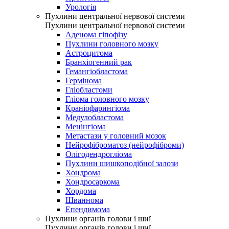
Урологія
Пухлини центральної нервової системи
Пухлини центральної нервової системи
Аденома гіпофізу
Пухлини головного мозку
Астроцитома
Бранхіогенний рак
Гемангіобластома
Гермінома
Гліобластоми
Гліома головного мозку
Краніофарингіома
Медулобластома
Менінгіома
Метастази у головний мозок
Нейрофіброматоз (нейрофіброми)
Олігодендрогліома
Пухлини шишкоподібної залози
Хондрома
Хондросаркома
Хордома
Шваннома
Епендимома
Пухлини органів голови і шиї
Пухлини органів голови і шиї