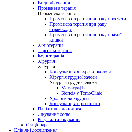
Види лікування
Променева терапія
Променева терапія
Променева терапія при раку простати
Променева терапія при раку
стравоходу
Променева терапія при раку прямої
кишки
Хіміотерапія
Таргетна терапія
Імунотерапія
Хірургія
Хірургія
Консультація хірурга-онколога
Хірургія грудної залози
Хірургія грудної залози
Мамографія
Біопсія у TomoClinic
Урологічна хірургія
Консультація проктолога
Паліативна допомога
Лікування болю
Результати лікування
Стаціонар
Клінічні дослідження