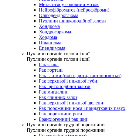
Метастази у головний мозок
Нейрофіброматоз (нейрофіброми)
Олігодендрогліома
Пухлини шишкоподібної залози
Хондрома
Хондросаркома
Хордома
Шваннома
Епендимома
Пухлини органів голови і шиї
Пухлини органів голови і шиї
Рак язика
Рак гортані
Рак глотки (носо-, рото, гортаноглотки)
Рак верхньої і нижньої губи
Рак щитоподібної залози
Рак мигдалин
Рак слинних залоз
Рак верхньої і нижньої щелепи
Рак порожнини носа і придаткових пазух
Рак порожнини рота
Бранхіогенний рак шиї
Пухлини органів грудної порожнини
Пухлини органів грудної порожнини
Середостіння (тимома)