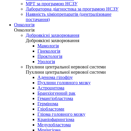
МРТ за програмою НСЗУ
Лабораторна діагностика за програмою НСЗУ
Наявність хіміопрепаратів (централізоване
постачання)
Онкологія
Онкологія
Доброякісні захворювання
Доброякісні захворювання
Мамологія
Гінекологія
Проктологія
Урологія
Пухлини центральної нервової системи
Пухлини центральної нервової системи
Аденома гіпофізу
Пухлини головного мозку
Астроцитома
Бранхіогенний рак
Гемангіобластома
Гермінома
Гліобластоми
Гліома головного мозку
Краніофарингіома
Медулобластома
Менінгіома