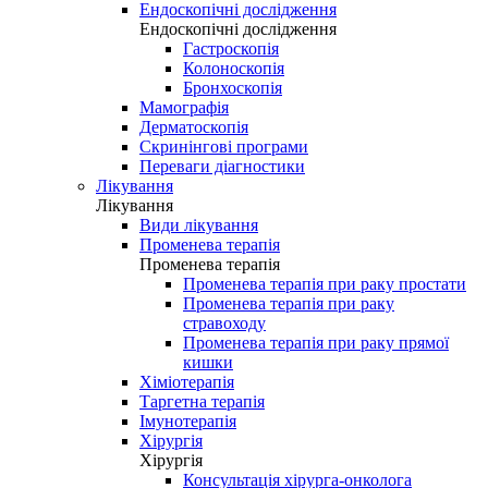
Ендоскопічні дослідження
Ендоскопічні дослідження
Гастроскопія
Колоноскопія
Бронхоскопія
Мамографія
Дерматоскопія
Скринінгові програми
Переваги діагностики
Лікування
Лікування
Види лікування
Променева терапія
Променева терапія
Променева терапія при раку простати
Променева терапія при раку
стравоходу
Променева терапія при раку прямої
кишки
Хіміотерапія
Таргетна терапія
Імунотерапія
Хірургія
Хірургія
Консультація хірурга-онколога