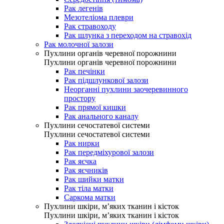
Рак легенів
Мезотеліома плеври
Рак стравоходу
Рак шлунка з переходом на стравохід
Рак молочної залози
Пухлини органів черевної порожнини
Пухлини органів черевної порожнини
Рак печінки
Рак підшлункової залози
Неорганні пухлини заочеревинного
простору
Рак прямої кишки
Рак анального каналу
Пухлини сечостатевої системи
Пухлини сечостатевої системи
Рак нирки
Рак передміхурової залози
Рак яєчка
Рак яєчників
Рак шийки матки
Рак тіла матки
Саркома матки
Пухлини шкіри, м’яких тканин і кісток
Пухлини шкіри, м’яких тканин і кісток