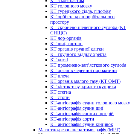
КТ з контрастом
КТ головного мозку
КТ турецького сідла, гіпофізу
КТ орбіт та краніоорбітального
простору
КТ скронево-щелепного суглоба (КТ
СНЩС)
КТ лор-органів
КТ шиї, гортані
КТ органів грудної клітки
КТ грудного відділу хребта
КТ кисті
КТ променево-зап’ясткового суглоба
КТ органів черевної порожнини
КТ плеча
КТ органів малого тазу (КТ ОМТ)
КТ кісток тазу, криж та куприка
КТ стегна
КТ стопи
КТ-ангіографія судин головного мозку
КТ-ангіографія судин шиї
КТ-ангіографія сонних артерій
КТ-ангіографія аорти
КТ-ангіографія судин кінцівок
Магнітно-резонансна томографія (МРТ)