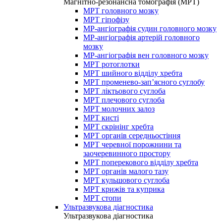
Магнітно-резонансна томографія (МРТ)
МРТ головного мозку
МРТ гіпофізу
МР-ангіографія судин головного мозку
МР-ангіографія артерій головного
мозку
МР-ангіографія вен головного мозку
МРТ ротоглотки
МРТ шийного відділу хребта
МРТ променево-зап’ясного суглобу
МРТ ліктьового суглоба
МРТ плечового суглоба
МРТ молочних залоз
МРТ кисті
МРТ скрінінг хребта
МРТ органів середньостіння
МРТ черевної порожнини та
заочеревинного простору
МРТ поперекового відділу хребта
МРТ органів малого тазу
МРТ кульшового суглоба
МРТ крижів та куприка
МРТ стопи
Ультразвукова діагностика
Ультразвукова діагностика