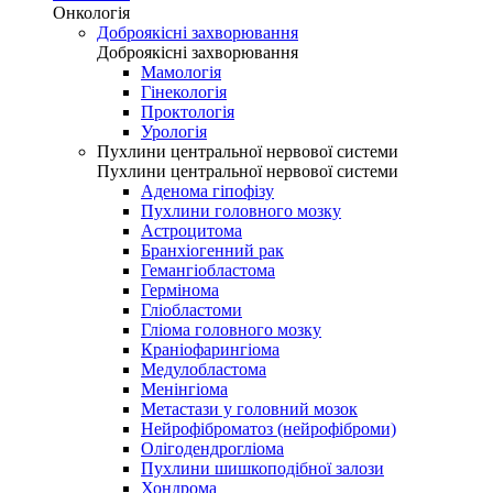
Онкологія
Доброякісні захворювання
Доброякісні захворювання
Мамологія
Гінекологія
Проктологія
Урологія
Пухлини центральної нервової системи
Пухлини центральної нервової системи
Аденома гіпофізу
Пухлини головного мозку
Астроцитома
Бранхіогенний рак
Гемангіобластома
Гермінома
Гліобластоми
Гліома головного мозку
Краніофарингіома
Медулобластома
Менінгіома
Метастази у головний мозок
Нейрофіброматоз (нейрофіброми)
Олігодендрогліома
Пухлини шишкоподібної залози
Хондрома