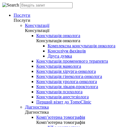
Послуги
Послуги
Консультації
Консультації
Консультація онколога
Консультація онколога
Комплексна консультація онколога
Консиліум фахівців
Друга думка
Консультація променевого терапевта
Консультація мамолога
Консультація хірурга-онколога
Консультація гінеколога-онколога
Консультація уролога-онколога
Консультація лікаря-проктолога
Консультація психолога
Консультація анестезіолога
Перший візит до TomoClinic
Діагностика
Діагностика
Комп’ютерна томографія
Комп’ютерна томографія