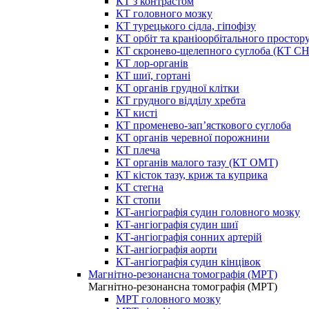
КТ з контрастом
КТ головного мозку
КТ турецького сідла, гіпофізу
КТ орбіт та краніоорбітального простор
КТ скронево-щелепного суглоба (КТ 
КТ лор-органів
КТ шиї, гортані
КТ органів грудної клітки
КТ грудного відділу хребта
КТ кисті
КТ променево-зап’ясткового суглоба
КТ органів черевної порожнини
КТ плеча
КТ органів малого тазу (КТ ОМТ)
КТ кісток тазу, криж та куприка
КТ стегна
КТ стопи
КТ-ангіографія судин головного мозку
КТ-ангіографія судин шиї
КТ-ангіографія сонних артерій
КТ-ангіографія аорти
КТ-ангіографія судин кінцівок
Магнітно-резонансна томографія (МРТ)
Магнітно-резонансна томографія (МРТ)
МРТ головного мозку