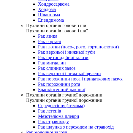
Хондросаркома
Хордома
Шваннома
Епендимома
Пухлини органів голови і шиї
Пухлини органів голови і шиї
Рак язика
Рак гортані
Рак глотки (носо-, рото, гортаноглотки)
Рак верхньої і нижньої губи
Рак щитоподібної залози
Рак мигдалин
Рак слинних залоз
Рак верхньої і нижньої щелепи
Рак порожнини носа і придаткових пазух
Рак порожнини рота
Бранхіогенний рак шиї
Пухлини органів грудної порожнини
Пухлини органів грудної порожнини
Середостіння (тимома)
Рак легенів
Мезотеліома плеври
Рак стравоходу
Рак шлунка з переходом на стравохід
Рак молочної залози