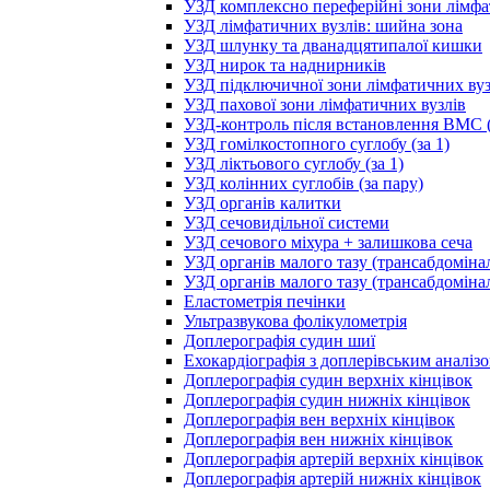
УЗД комплексно переферійні зони лімфа
УЗД лімфатичних вузлів: шийна зона
УЗД шлунку та дванадцятипалої кишки
УЗД нирок та наднирників
УЗД підключичної зони лімфатичних вуз
УЗД пахової зони лімфатичних вузлів
УЗД-контроль після встановлення ВМС (
УЗД гомілкостопного суглобу (за 1)
УЗД ліктьового суглобу (за 1)
УЗД колінних суглобів (за пару)
УЗД органів калитки
УЗД сечовидільної системи
УЗД сечового міхура + залишкова сеча
УЗД органів малого тазу (трансабдоміна
УЗД органів малого тазу (трансабдоміна
Еластометрія печінки
Ультразвукова фолікулометрія
Доплерографія судин шиї
Ехокардіографія з доплерівським аналіз
Доплерографія судин верхніх кінцівок
Доплерографія судин нижніх кінцівок
Доплерографія вен верхніх кінцівок
Доплерографія вен нижніх кінцівок
Доплерографія артерій верхніх кінцівок
Доплерографія артерій нижніх кінцівок