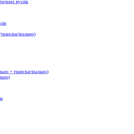
тичних вузлів
лів
трансвагінально)
льно + трансвагінально)
льно)
ом