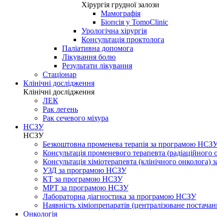
Хірургія грудної залози
Мамографія
Біопсія у TomoClinic
Урологічна хірургія
Консультація проктолога
Паліативна допомога
Лікування болю
Результати лікування
Стаціонар
Клінічні дослідження
Клінічні дослідження
ЛЕК
Рак легень
Рак сечевого міхура
НСЗУ
НСЗУ
Безкоштовна променева терапія за програмою НСЗ
Консультація променевого терапевта (радіаційного
Консультація хіміотерапевта (клінічного онколога)
УЗД за програмою НСЗУ
КТ за програмою НСЗУ
МРТ за програмою НСЗУ
Лабораторна діагностика за програмою НСЗУ
Наявність хіміопрепаратів (централізоване постачан
Онкологія