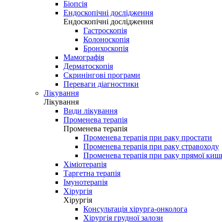
Біопсія
Ендоскопічні дослідження
Ендоскопічні дослідження
Гастроскопія
Колоноскопія
Бронхоскопія
Мамографія
Дерматоскопія
Скринінгові програми
Переваги діагностики
Лікування
Лікування
Види лікування
Променева терапія
Променева терапія
Променева терапія при раку простати
Променева терапія при раку стравоходу
Променева терапія при раку прямої киш
Хіміотерапія
Таргетна терапія
Імунотерапія
Хірургія
Хірургія
Консультація хірурга-онколога
Хірургія грудної залози