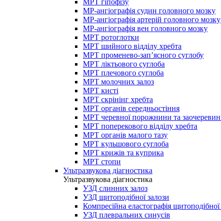
МРТ гіпофізу
МР-ангіографія судин головного мозку
МР-ангіографія артерій головного мозку
МР-ангіографія вен головного мозку
МРТ ротоглотки
МРТ шийного відділу хребта
МРТ променево-зап’ясного суглобу
МРТ ліктьового суглоба
МРТ плечового суглоба
МРТ молочних залоз
МРТ кисті
МРТ скрінінг хребта
МРТ органів середньостіння
МРТ черевної порожнини та заочеревин
МРТ поперекового відділу хребта
МРТ органів малого тазу
МРТ кульшового суглоба
МРТ крижів та куприка
МРТ стопи
Ультразвукова діагностика
Ультразвукова діагностика
УЗД слинних залоз
УЗД щитоподібної залози
Компресійна еластографія щитоподібної
УЗД плевральних синусів