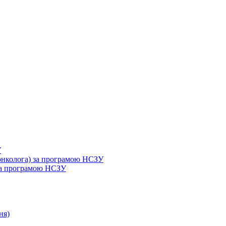
У
 онколога) за програмою НСЗУ
 за програмою НСЗУ
ня)