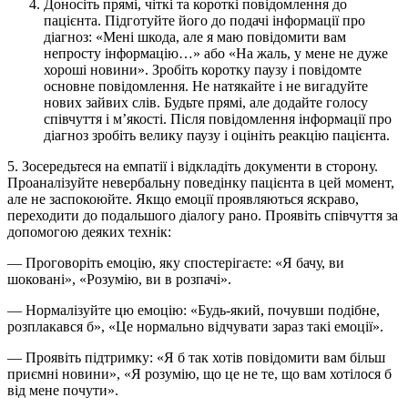
Доносіть прямі, чіткі та короткі повідомлення до
пацієнта. Підготуйте його до подачі інформації про
діагноз: «Мені шкода, але я маю повідомити вам
непросту інформацію…» або «На жаль, у мене не дуже
хороші новини». Зробіть коротку паузу і повідомте
основне повідомлення. Не натякайте і не вигадуйте
нових зайвих слів. Будьте прямі, але додайте голосу
співчуття і м’якості. Після повідомлення інформації про
діагноз зробіть велику паузу і оцініть реакцію пацієнта.
5. Зосередьтеся на емпатії і відкладіть документи в сторону.
Проаналізуйте невербальну поведінку пацієнта в цей момент,
але не заспокоюйте. Якщо емоції проявляються яскраво,
переходити до подальшого діалогу рано. Проявіть співчуття за
допомогою деяких технік:
— Проговоріть емоцію, яку спостерігаєте: «Я бачу, ви
шоковані», «Розумію, ви в розпачі».
— Нормалізуйте цю емоцію: «Будь-який, почувши подібне,
розплакався б», «Це нормально відчувати зараз такі емоції».
— Проявіть підтримку: «Я б так хотів повідомити вам більш
приємні новини», «Я розумію, що це не те, що вам хотілося б
від мене почути».