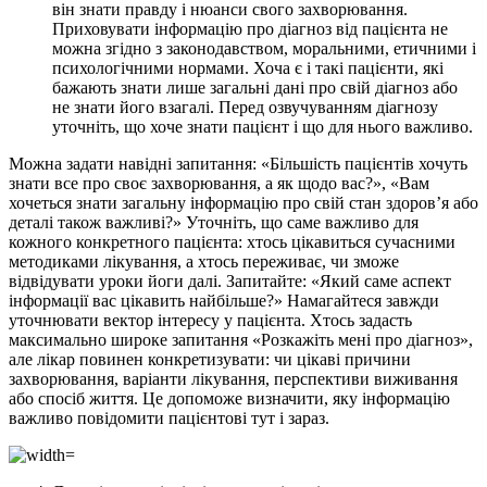
він знати правду і нюанси свого захворювання.
Приховувати інформацію про діагноз від пацієнта не
можна згідно з законодавством, моральними, етичними і
психологічними нормами. Хоча є і такі пацієнти, які
бажають знати лише загальні дані про свій діагноз або
не знати його взагалі. Перед озвучуванням діагнозу
уточніть, що хоче знати пацієнт і що для нього важливо.
Можна задати навідні запитання: «Більшість пацієнтів хочуть
знати все про своє захворювання, а як щодо вас?», «Вам
хочеться знати загальну інформацію про свій стан здоров’я або
деталі також важливі?» Уточніть, що саме важливо для
кожного конкретного пацієнта: хтось цікавиться сучасними
методиками лікування, а хтось переживає, чи зможе
відвідувати уроки йоги далі. Запитайте: «Який саме аспект
інформації вас цікавить найбільше?» Намагайтеся завжди
уточнювати вектор інтересу у пацієнта. Хтось задасть
максимально широке запитання «Розкажіть мені про діагноз»,
але лікар повинен конкретизувати: чи цікаві причини
захворювання, варіанти лікування, перспективи виживання
або спосіб життя. Це допоможе визначити, яку інформацію
важливо повідомити пацієнтові тут і зараз.