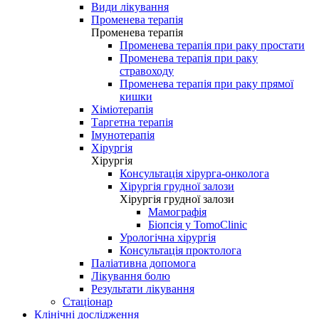
Види лікування
Променева терапія
Променева терапія
Променева терапія при раку простати
Променева терапія при раку
стравоходу
Променева терапія при раку прямої
кишки
Хіміотерапія
Таргетна терапія
Імунотерапія
Хірургія
Хірургія
Консультація хірурга-онколога
Хірургія грудної залози
Хірургія грудної залози
Мамографія
Біопсія у TomoClinic
Урологічна хірургія
Консультація проктолога
Паліативна допомога
Лікування болю
Результати лікування
Стаціонар
Клінічні дослідження