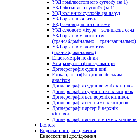
УЗД гомілкостопного суглобу (за 1)
УЗД ліктьового суглобу (за 1)
УЗД колінних суглобів (за пару)
УЗД органів калитки
УЗД сечовидільної системи
УЗД сечового міхура + залишкова сеча
УЗД органів малого тазу
(трансабдомінально + трансвагінально)
УЗД органів малого тазу
(трансабдомінально)
Еластометрія печінки
Ультразвукова фолікулометрія
Доплерографія судин шиї
Ехокардіографія з доплерівським
аналізом
Доплерографія судин верхніх кінцівок
Доплерографія судин нижніх кінцівок
Доплерографія вен верхніх кінцівок
Доплерографія вен нижніх кінцівок
Доплерографія артерій верхніх
кінцівок
Доплерографія артерій нижніх кінцівок
Біопсія
Ендоскопічні дослідження
Ендоскопічні дослідження