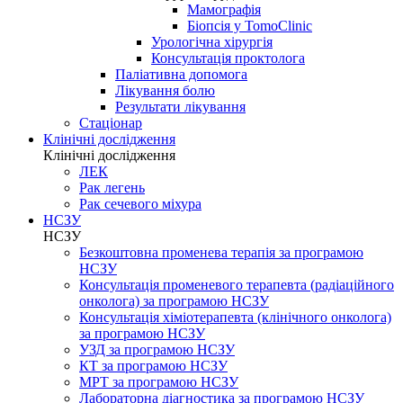
Мамографія
Біопсія у TomoClinic
Урологічна хірургія
Консультація проктолога
Паліативна допомога
Лікування болю
Результати лікування
Стаціонар
Клінічні дослідження
Клінічні дослідження
ЛЕК
Рак легень
Рак сечевого міхура
НСЗУ
НСЗУ
Безкоштовна променева терапія за програмою
НСЗУ
Консультація променевого терапевта (радіаційного
онколога) за програмою НСЗУ
Консультація хіміотерапевта (клінічного онколога)
за програмою НСЗУ
УЗД за програмою НСЗУ
КТ за програмою НСЗУ
МРТ за програмою НСЗУ
Лабораторна діагностика за програмою НСЗУ