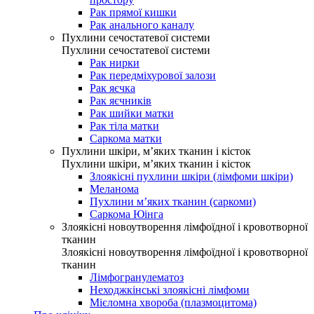
Рак прямої кишки
Рак анального каналу
Пухлини сечостатевої системи
Пухлини сечостатевої системи
Рак нирки
Рак передміхурової залози
Рак яєчка
Рак яєчників
Рак шийки матки
Рак тіла матки
Саркома матки
Пухлини шкіри, м’яких тканин і кісток
Пухлини шкіри, м’яких тканин і кісток
Злоякісні пухлини шкіри (лімфоми шкіри)
Меланома
Пухлини м’яких тканин (саркоми)
Саркома Юінга
Злоякісні новоутворення лімфоїдної і кровотворної
тканин
Злоякісні новоутворення лімфоїдної і кровотворної
тканин
Лімфогранулематоз
Неходжкінські злоякісні лімфоми
Мієломна хвороба (плазмоцитома)