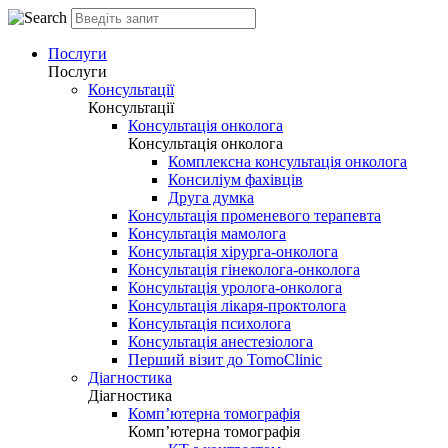
Послуги
Послуги
Консультації
Консультації
Консультація онколога
Консультація онколога
Комплексна консультація онколога
Консиліум фахівців
Друга думка
Консультація променевого терапевта
Консультація мамолога
Консультація хірурга-онколога
Консультація гінеколога-онколога
Консультація уролога-онколога
Консультація лікаря-проктолога
Консультація психолога
Консультація анестезіолога
Перший візит до TomoClinic
Діагностика
Діагностика
Комп’ютерна томографія
Комп’ютерна томографія