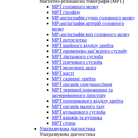
Магнітно-резонансна томографія (МРТ)
МРТ головного мозку
МРТ гіпофізу
МР-ангіографія судин головного мозку
МР-ангіографія артерій головного
мозку
МР-ангіографія вен головного мозку
МРТ ротоглотки
МРТ шийного відділу хребта
МРТ променево-зап’ясного суглобу
МРТ ліктьового суглоба
МРТ плечового суглоба
МРТ молочних залоз
МРТ кисті
МРТ скрінінг хребта
МРТ органів середньостіння
МРТ черевної порожнини та
заочеревинного простору
МРТ поперекового відділу хребта
МРТ органів малого тазу
МРТ кульшового суглоба
МРТ крижів та куприка
МРТ стопи
Ультразвукова діагностика
Ультразвукова діагностика