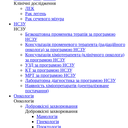
Клінічні дослідження
ЛЕК
Рак легень
Рак сечевого міхура
НСЗУ
НСЗУ
Безкоштовна променева терапія за програмою
НСЗУ
Консультація променевого терапевта (радіаційного
онколога) за програмою НСЗУ
Консультація хіміотерапевта (клінічного онколога)
за програмою НСЗУ
УЗД за програмою НСЗУ
КТ за програмою НСЗУ
МРТ за програмою НСЗУ
Лабораторна діагностика за програмою НСЗУ
Наявність хіміопрепаратів (централізоване
постачання)
Онкологія
Онкологія
Доброякісні захворювання
Доброякісні захворювання
Мамологія
Гінекологія
Проктологія