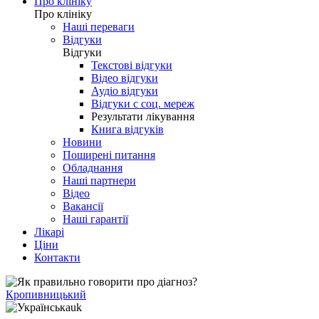
Про клініку
Про клініку
Наші переваги
Відгуки
Відгуки
Текстові відгуки
Відео відгуки
Аудіо відгуки
Відгуки с соц. мереж
Результати лікування
Книга відгуків
Новини
Поширені питання
Обладнання
Наші партнери
Відео
Вакансії
Наші гарантії
Лікарі
Ціни
Контакти
Кропивницький
uk