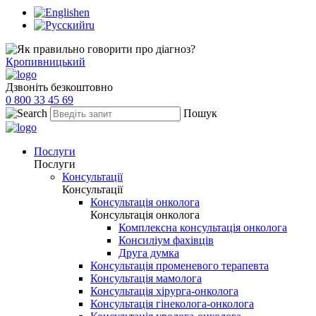
en
ru
Кропивницький
Дзвоніть безкоштовно
0 800 33 45 69
Пошук
Послуги
Послуги
Консультації
Консультації
Консультація онколога
Консультація онколога
Комплексна консультація онколога
Консиліум фахівців
Друга думка
Консультація променевого терапевта
Консультація мамолога
Консультація хірурга-онколога
Консультація гінеколога-онколога