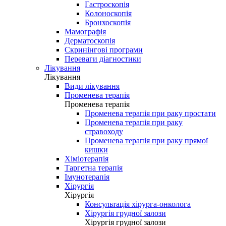
Гастроскопія
Колоноскопія
Бронхоскопія
Мамографія
Дерматоскопія
Скринінгові програми
Переваги діагностики
Лікування
Лікування
Види лікування
Променева терапія
Променева терапія
Променева терапія при раку простати
Променева терапія при раку
стравоходу
Променева терапія при раку прямої
кишки
Хіміотерапія
Таргетна терапія
Імунотерапія
Хірургія
Хірургія
Консультація хірурга-онколога
Хірургія грудної залози
Хірургія грудної залози