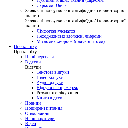
Пухлини м’яких тканин (саркоми)
Саркома Юінга
Злоякісні новоутворення лімфоїдної і кровотворної
тканин
Злоякісні новоутворення лімфоїдної і кровотворної
тканин
Лімфогранулематоз
Неходжкінські злоякісні лімфоми
Мієломна хвороба (плазмоцитома)
Про клініку
Про клініку
Наші переваги
Відгуки
Відгуки
Текстові відгуки
Відео відгуки
Аудіо відгуки
Відгуки с соц. мереж
Результати лікування
Книга відгуків
Новини
Поширені питання
Обладнання
Наші партнери
Відео