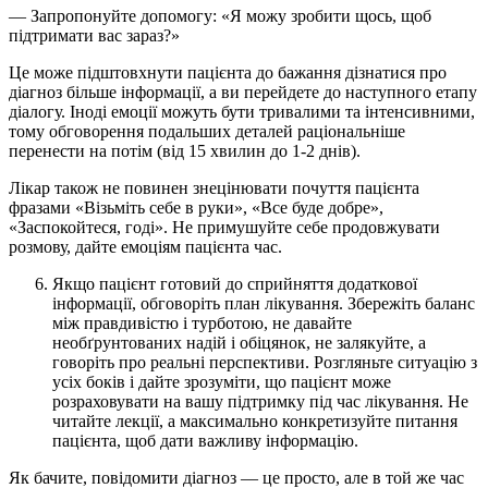
— Запропонуйте допомогу: «Я можу зробити щось, щоб
підтримати вас зараз?»
Це може підштовхнути пацієнта до бажання дізнатися про
діагноз більше інформації, а ви перейдете до наступного етапу
діалогу. Іноді емоції можуть бути тривалими та інтенсивними,
тому обговорення подальших деталей раціональніше
перенести на потім (від 15 хвилин до 1-2 днів).
Лікар також не повинен знецінювати почуття пацієнта
фразами «Візьміть себе в руки», «Все буде добре»,
«Заспокойтеся, годі». Не примушуйте себе продовжувати
розмову, дайте емоціям пацієнта час.
Якщо пацієнт готовий до сприйняття додаткової
інформації, обговоріть план лікування. Збережіть баланс
між правдивістю і турботою, не давайте
необґрунтованих надій і обіцянок, не залякуйте, а
говоріть про реальні перспективи. Розгляньте ситуацію з
усіх боків і дайте зрозуміти, що пацієнт може
розраховувати на вашу підтримку під час лікування. Не
читайте лекції, а максимально конкретизуйте питання
пацієнта, щоб дати важливу інформацію.
Як бачите, повідомити діагноз — це просто, але в той же час