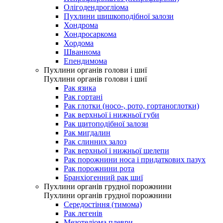
Олігодендрогліома
Пухлини шишкоподібної залози
Хондрома
Хондросаркома
Хордома
Шваннома
Епендимома
Пухлини органів голови і шиї
Пухлини органів голови і шиї
Рак язика
Рак гортані
Рак глотки (носо-, рото, гортаноглотки)
Рак верхньої і нижньої губи
Рак щитоподібної залози
Рак мигдалин
Рак слинних залоз
Рак верхньої і нижньої щелепи
Рак порожнини носа і придаткових пазух
Рак порожнини рота
Бранхіогенний рак шиї
Пухлини органів грудної порожнини
Пухлини органів грудної порожнини
Середостіння (тимома)
Рак легенів
Мезотеліома плеври