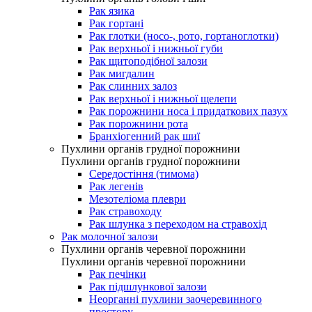
Рак язика
Рак гортані
Рак глотки (носо-, рото, гортаноглотки)
Рак верхньої і нижньої губи
Рак щитоподібної залози
Рак мигдалин
Рак слинних залоз
Рак верхньої і нижньої щелепи
Рак порожнини носа і придаткових пазух
Рак порожнини рота
Бранхіогенний рак шиї
Пухлини органів грудної порожнини
Пухлини органів грудної порожнини
Середостіння (тимома)
Рак легенів
Мезотеліома плеври
Рак стравоходу
Рак шлунка з переходом на стравохід
Рак молочної залози
Пухлини органів черевної порожнини
Пухлини органів черевної порожнини
Рак печінки
Рак підшлункової залози
Неорганні пухлини заочеревинного
простору