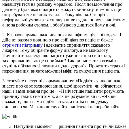
налаштуйтеся на розмову морально. Після повідомлення про
діагноз у будь-якого пацієнта можуть виникнути емоції, і це
потребуватиме певних зусиль з боку лікаря. Створіть
неформальні умови для спілкування: сядьте поруч з пацієнтом,
а не за робочим столом, і обов’язково дивіться йому в очі.
2. Ключова думка: важлива не сама інформація, а її подача. І
дійсно: разом з новиною про свій діагноз пацієнт бажає
отримати підтримку
і адекватне сприйняття сказаного
лікарем. Тому обирайте форму діалогу, а не монологу.
Починайте здалеку: що пацієнт уже знає про свій стан,
захворювання і як це сприймає? Так ви зможете зрозуміти
ступінь обізнаності людини щодо здоров’я. Проясніть страхи і
переживання, виявте можливі міфи та очікування пацієнта.
Застосуйте наступні формулювання: «Поділіться, що ви вже
знаєте про своє захворювання, щоб зрозуміти, чи збігаються
наші з вами знання про це», «Найчастіше пацієнти розуміють
причину таких симптомів, а як це розумієте ви?», «Як ви
вважаєте, що з вами відбувається, а потім свою думку
висловлю я». Уважно вислухайте пацієнта і не перебивайте.
Наступний момент — рішення пацієнта про те, чи бажає