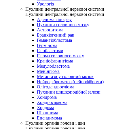
Урологія
Пухлини центральної нервової системи
Пухлини центральної нервової системи
Аденома гіпофізу
Пухлини головного мозку
Астроцитома
Бранхіогенний рак
Гемангіобластома
Гермінома
Гліобластоми
Гліома головного мозку
Краніофарингіома
Медулобластома
Менінгіома
Метастази у головний мозок
Нейрофіброматоз (нейрофіброми)
Олігодендрогліома
Пухлини шишкоподібної залози
Хондрома
Хондросаркома
Хордома
Шваннома
Епендимома
Пухлини органів голови і шиї
Пухлини органів голови і шиї