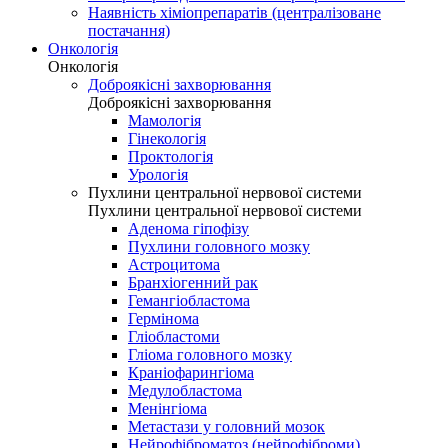
Наявність хіміопрепаратів (централізоване
постачання)
Онкологія
Онкологія
Доброякісні захворювання
Доброякісні захворювання
Мамологія
Гінекологія
Проктологія
Урологія
Пухлини центральної нервової системи
Пухлини центральної нервової системи
Аденома гіпофізу
Пухлини головного мозку
Астроцитома
Бранхіогенний рак
Гемангіобластома
Гермінома
Гліобластоми
Гліома головного мозку
Краніофарингіома
Медулобластома
Менінгіома
Метастази у головний мозок
Нейрофіброматоз (нейрофіброми)