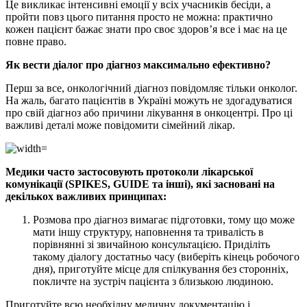
Це викликає інтенсивні емоції у всіх учасників бесіди, а
пройти повз цього питання просто не можна: практично
кожен пацієнт бажає знати про своє здоров’я все і має на це
повне право.
Як вести діалог про діагноз максимально ефективно?
Перш за все, онкологічний діагноз повідомляє тільки онколог.
На жаль, багато пацієнтів в Україні можуть не здогадуватися
про свій діагноз або причини лікування в онкоцентрі. Про ці
важливі деталі може повідомити сімейний лікар.
Медики часто застосовують протоколи лікарської
комунікації (SPIKES, GUIDE та інші), які засновані на
декількох важливих принципах:
Розмова про діагноз вимагає підготовки, тому що може
мати іншу структуру, наповнення та тривалість в
порівнянні зі звичайною консультацією. Приділіть
такому діалогу достатньо часу (виберіть кінець робочого
дня), приготуйте місце для спілкування без сторонніх,
покличте на зустріч пацієнта з близькою людиною.
Приготуйте всю необхідну медичну документацію і