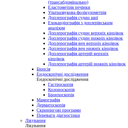
(трансабдомінально)
Еластометрія печінки
Ультразвукова фолікулометрія
Доплерографія судин шиї
Ехокардіографія з доплерівським
аналізом
Доплерографія судин верхніх кінцівок
Доплерографія судин нижніх кінцівок
Доплерографія вен верхніх кінцівок
Доплерографія вен нижніх кінцівок
Доплерографія артерій верхніх
кінцівок
Доплерографія артерій нижніх кінцівок
Біопсія
Ендоскопічні дослідження
Ендоскопічні дослідження
Гастроскопія
Колоноскопія
Бронхоскопія
Мамографія
Дерматоскопія
Скринінгові програми
Переваги діагностики
Лікування
Лікування