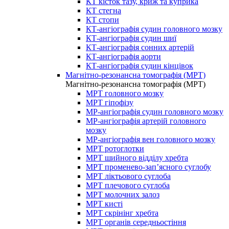
КТ кісток тазу, криж та куприка
КТ стегна
КТ стопи
КТ-ангіографія судин головного мозку
КТ-ангіографія судин шиї
КТ-ангіографія сонних артерій
КТ-ангіографія аорти
КТ-ангіографія судин кінцівок
Магнітно-резонансна томографія (МРТ)
Магнітно-резонансна томографія (МРТ)
МРТ головного мозку
МРТ гіпофізу
МР-ангіографія судин головного мозку
МР-ангіографія артерій головного
мозку
МР-ангіографія вен головного мозку
МРТ ротоглотки
МРТ шийного відділу хребта
МРТ променево-зап’ясного суглобу
МРТ ліктьового суглоба
МРТ плечового суглоба
МРТ молочних залоз
МРТ кисті
МРТ скрінінг хребта
МРТ органів середньостіння