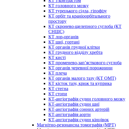
КТ з контрастом
КТ головного мозку
КТ турецького сідла, гіпофізу
КТ орбіт та краніоорбітального
простору
КТ скронево-щелепного суглоба (КТ
СНЩС)
КТ лор-органів
КТ шиї, гортані
КТ органів грудної клітки
КТ грудного відділу хребта
КТ кисті
КТ променево-зап’ясткового суглоба
КТ органів черевної порожнини
КТ плеча
КТ органів малого тазу (КТ ОМТ)
КТ кісток тазу, криж та куприка
КТ стегна
КТ стопи
КТ-ангіографія судин головного мозку
КТ-ангіографія судин шиї
КТ-ангіографія сонних артерій
КТ-ангіографія аорти
КТ-ангіографія судин кінцівок
Магнітно-резонансна томографія (МРТ)