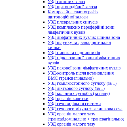
УЗД слинних залоз
УЗД щитоподібної залози
Компресійна еластографія
щитоподібної залози
УЗД плевральних синусів
УЗД комплексно переферійні зони
лімфатичних вузлів
УЗД лімфатичних вузлів: шийна зона
УЗД шлунку та дванадцятипалої
кишки
УЗД нирок та наднирників
УЗД підключичної зони лімфатичних
вузлів
УЗД пахової зони лімфатичних вузлів
УЗД-контроль після встановлення
ВМС (трансвагінально)
УЗД гомілкостопного суглобу (за 1)
УЗД ліктьового суглобу (за 1)
УЗД колінних суглобів (за пару)
УЗД органів калитки
УЗД сечовидільної системи
УЗД сечового міхура + залишкова сеча
УЗД органів малого тазу
(трансабдомінально + трансвагінально)
УЗД органів малого тазу