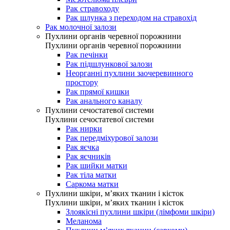
Рак стравоходу
Рак шлунка з переходом на стравохід
Рак молочної залози
Пухлини органів черевної порожнини
Пухлини органів черевної порожнини
Рак печінки
Рак підшлункової залози
Неорганні пухлини заочеревинного
простору
Рак прямої кишки
Рак анального каналу
Пухлини сечостатевої системи
Пухлини сечостатевої системи
Рак нирки
Рак передміхурової залози
Рак яєчка
Рак яєчників
Рак шийки матки
Рак тіла матки
Саркома матки
Пухлини шкіри, м’яких тканин і кісток
Пухлини шкіри, м’яких тканин і кісток
Злоякісні пухлини шкіри (лімфоми шкіри)
Меланома