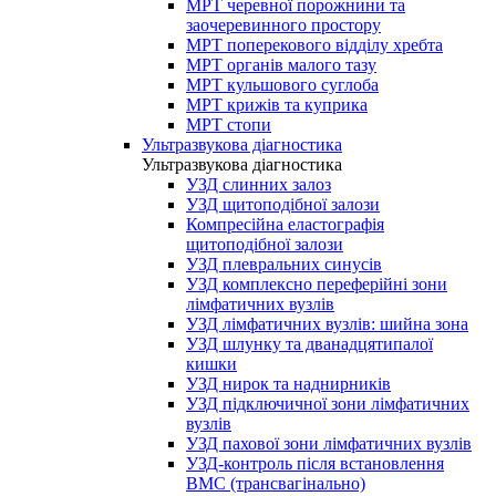
МРТ черевної порожнини та
заочеревинного простору
МРТ поперекового відділу хребта
МРТ органів малого тазу
МРТ кульшового суглоба
МРТ крижів та куприка
МРТ стопи
Ультразвукова діагностика
Ультразвукова діагностика
УЗД слинних залоз
УЗД щитоподібної залози
Компресійна еластографія
щитоподібної залози
УЗД плевральних синусів
УЗД комплексно переферійні зони
лімфатичних вузлів
УЗД лімфатичних вузлів: шийна зона
УЗД шлунку та дванадцятипалої
кишки
УЗД нирок та наднирників
УЗД підключичної зони лімфатичних
вузлів
УЗД пахової зони лімфатичних вузлів
УЗД-контроль після встановлення
ВМС (трансвагінально)