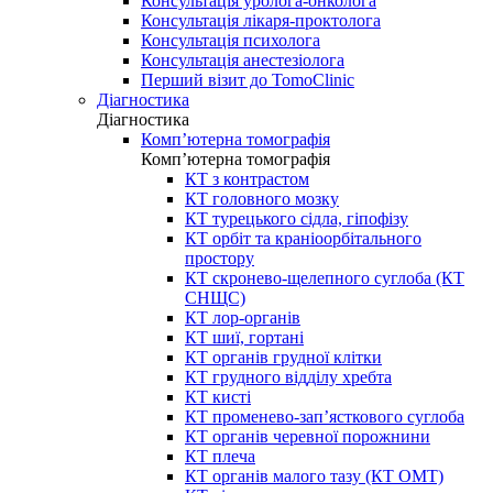
Консультація уролога-онколога
Консультація лікаря-проктолога
Консультація психолога
Консультація анестезіолога
Перший візит до TomoClinic
Діагностика
Діагностика
Комп’ютерна томографія
Комп’ютерна томографія
КТ з контрастом
КТ головного мозку
КТ турецького сідла, гіпофізу
КТ орбіт та краніоорбітального
простору
КТ скронево-щелепного суглоба (КТ
СНЩС)
КТ лор-органів
КТ шиї, гортані
КТ органів грудної клітки
КТ грудного відділу хребта
КТ кисті
КТ променево-зап’ясткового суглоба
КТ органів черевної порожнини
КТ плеча
КТ органів малого тазу (КТ ОМТ)